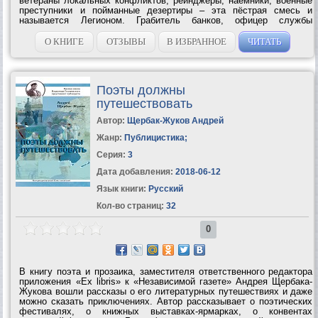
ветераны локальных конфликтов, рейнджеры, наёмники, военные
преступники и пойманные дезертиры – эта пёстрая смесь и
называется Легионом. Грабитель банков, офицер службы
безопасности, выходец с фермерского мира и наёмник
вынужденно вербуются в армию,...
О КНИГЕ
ОТЗЫВЫ
В ИЗБРАННОЕ
ЧИТАТЬ
Поэты должны
путешествовать
Автор:
Щербак-Жуков Андрей
Жанр:
Публицистика
;
Серия:
3
Дата добавления:
2018-06-12
Язык книги:
Русский
Кол-во страниц:
32
0
В книгу поэта и прозаика, заместителя ответственного редактора
приложения «Ex libris» к «Независимой газете» Андрея Щербака-
Жукова вошли рассказы о его литературных путешествиях и даже
можно сказать приключениях. Автор рассказывает о поэтических
фестивалях, о книжных выставках-ярмарках, о конвентах