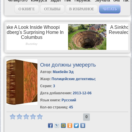
четвертого конкурса задал Ник Перумов. Звучала она так:
«Испытание на способность любить и последствия оного».
Хорошая тема, сильная, богатая!...
О КНИГЕ
ОТЗЫВЫ
В ИЗБРАННОЕ
ЧИТАТЬ
Они должны умерерть
Автор:
Макбейн Эд
Жанр:
Полицейские детективы
;
Серия:
3
Дата добавления:
2013-12-06
Язык книги:
Русский
Кол-во страниц:
45
0