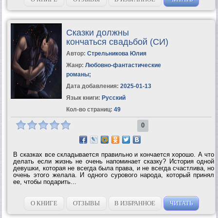
Сказки должны
кончаться свадьбой (СИ)
Автор:
Стрельникова Юлия
Жанр:
Любовно-фантастические
романы
;
Дата добавления:
2025-01-13
Язык книги:
Русский
Кол-во страниц:
49
0
В сказках все складывается правильно и кончается хорошо. А что
делать если жизнь не очень напоминает сказку? История одной
девушки, которая не всегда была права, и не всегда счастлива, но
очень этого желала. И одного сурового народа, который принял
ее, чтобы подарить...
О КНИГЕ
ОТЗЫВЫ
В ИЗБРАННОЕ
ЧИТАТЬ