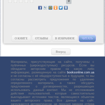
0
О КНИГЕ
ОТЗЫВЫ
В ИЗБРАННОЕ
ЧИТАТЬ
Вперед
Материалы, присутствующие на сайте, получены с
публичных (широкодоступных) ресурсов. Если вы
обладаете авторским правом на какую либо
информацию, размещенную на сайте
booksonline.com.ua
и не согласны с её общедоступностью в будущем, то мы
согласны рассмотреть предложения по удалению
определенного материала, а также обсудить
предложения о договоренностях, разрешающих
использовать данный контент. Мы не отслеживаем
действия пользователей, которые самостоятельно
выкладывают источники текстов, являющиеся объектом
вашего авторского права. Все данные на сайт,
загружаются автоматически, не проходя заранее отбора