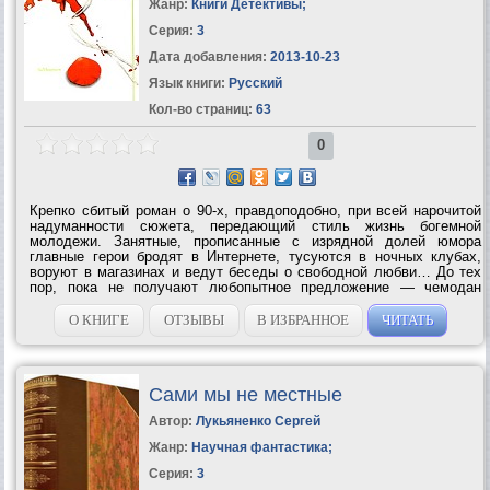
Жанр:
Книги Детективы
;
Серия:
3
Дата добавления:
2013-10-23
Язык книги:
Русский
Кол-во страниц:
63
0
Крепко сбитый роман о 90-х, правдоподобно, при всей нарочитой
надуманности сюжета, передающий стиль жизнь богемной
молодежи. Занятные, прописанные с изрядной долей юмора
главные герои бродят в Интернете, тусуются в ночных клубах,
воруют в магазинах и ведут беседы о свободной любви… До тех
пор, пока не получают любопытное предложение — чемодан
долларов в обмен на убийство могущественного авторитета. Быть
киллерами или не...
О КНИГЕ
ОТЗЫВЫ
В ИЗБРАННОЕ
ЧИТАТЬ
Сами мы не местные
Автор:
Лукьяненко Сергей
Жанр:
Научная фантастика
;
Серия:
3