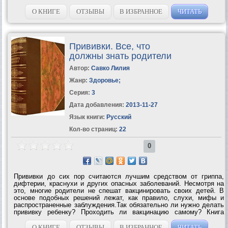
О КНИГЕ
ОТЗЫВЫ
В ИЗБРАННОЕ
ЧИТАТЬ
Прививки. Все, что
должны знать родители
Автор:
Савко Лилия
Жанр:
Здоровье
;
Серия:
3
Дата добавления:
2013-11-27
Язык книги:
Русский
Кол-во страниц:
22
0
Прививки до сих пор считаются лучшим средством от гриппа,
дифтерии, краснухи и других опасных заболеваний. Несмотря на
это, многие родители не спешат вакцинировать своих детей. В
основе подобных решений лежат, как правило, слухи, мифы и
распространенные заблуждения.Так обязательно ли нужно делать
прививку ребенку? Проходить ли вакцинацию самому? Книга
доктора Лилии Савко поможет сделать осознанный и правильный
выбор. Вы узнаете о...
О КНИГЕ
ОТЗЫВЫ
В ИЗБРАННОЕ
ЧИТАТЬ