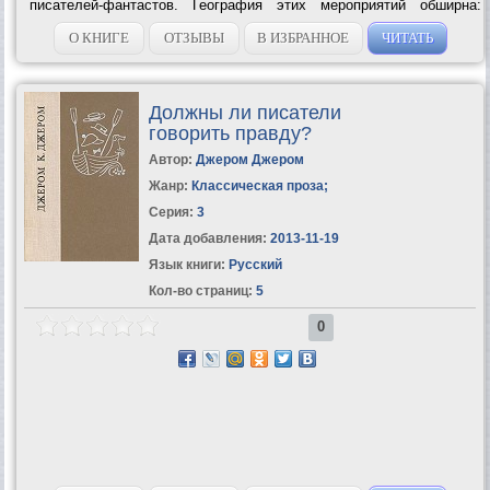
писателей-фантастов. География этих мероприятий обширна:
Лондон и Франкфурт, Венгрия и Швеция, пермская Чердынь и
крымский Партенит,...
О КНИГЕ
ОТЗЫВЫ
В ИЗБРАННОЕ
ЧИТАТЬ
Должны ли писатели
говорить правду?
Автор:
Джером Джером
Жанр:
Классическая проза
;
Серия:
3
Дата добавления:
2013-11-19
Язык книги:
Русский
Кол-во страниц:
5
0