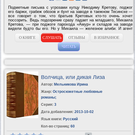
Подметные письма с угрозами купцу Никодиму Кретову, поджог
его баржи, грабеж обозов и бунт на заводе в таежном Тесинске —
все говорит о том, что братьев Кретовых кто-то очень хочет
поссорить. Ведь подозрение сразу падает на младшего, Михаила
Кретова, — при поджоге парохода «Амур» и складов на заводе
видели будто бы его. Но у Михаила — железное алиби. И агент
сыскной полиции Алексей Поляков, прибывший в Тесинск под
видом горного...
О КНИГЕ
СЛУШАТЬ
ОТЗЫВЫ
В ИЗБРАННОЕ
ЧИТАТЬ
Волчица, или дикая Лиза
Автор:
Мельникова Ирина
Жанр:
Остросюжетные любовные
романы
;
Серия:
3
Дата добавления:
2013-10-02
Язык книги:
Русский
Кол-во страниц:
60