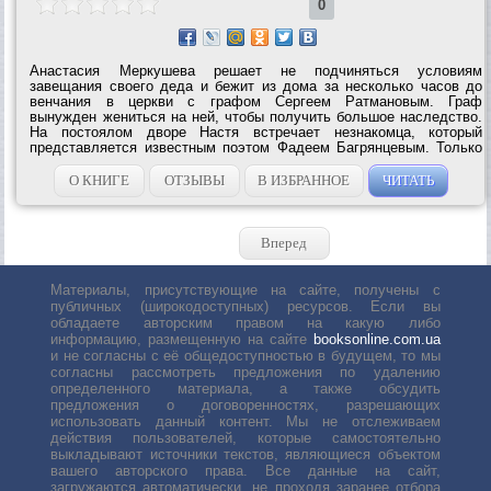
0
Анастасия Меркушева решает не подчиняться условиям
завещания своего деда и бежит из дома за несколько часов до
венчания в цepкви с графом Сергеем Ратмановым. Граф
вынужден жениться на ней, чтобы получить большое наследство.
На постоялом дворе Настя встречает незнакомца, который
представляется известным поэтом Фадеем Багрянцевым. Только
ли желание оградить Настю от грядущих несчастий заставляет
поэта отправиться вслед за ней, а...
О КНИГЕ
ОТЗЫВЫ
В ИЗБРАННОЕ
ЧИТАТЬ
Вперед
Материалы, присутствующие на сайте, получены с
публичных (широкодоступных) ресурсов. Если вы
обладаете авторским правом на какую либо
информацию, размещенную на сайте
booksonline.com.ua
и не согласны с её общедоступностью в будущем, то мы
согласны рассмотреть предложения по удалению
определенного материала, а также обсудить
предложения о договоренностях, разрешающих
использовать данный контент. Мы не отслеживаем
действия пользователей, которые самостоятельно
выкладывают источники текстов, являющиеся объектом
вашего авторского права. Все данные на сайт,
загружаются автоматически, не проходя заранее отбора