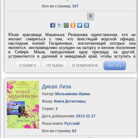
Кол-во страниц:
107
0
Юная красавица Машенька Резванова единственная, кто не
желает смириться с тем, что блестящий морской офицер,
наследник князей Гагариновых, воспитанницей которых она
является, несправедливо осужден на каторгу и вечное поселение
в Сибири. Маша, преодолевая одну преграду за другой,
устремляется в далекий и неведомый край, чтобы вступить в
фиктивный брак с Дмитрием Гагариновым, а позже устроить ему
побег. Юным влюбленным предстоит...
О КНИГЕ
ОТЗЫВЫ
В ИЗБРАННОЕ
ЧИТАТЬ
Дикая Лиза
Автор:
Мельникова Ирина
Жанр:
Книги Детективы
;
Серия:
3
Дата добавления:
2013-11-17
Язык книги:
Русский
Кол-во страниц:
62