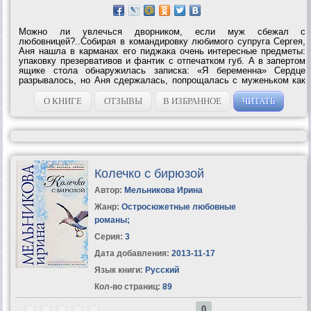
Можно ли увлечься дворником, если муж сбежал с
любовницей?..Собирая в командировку любимого супруга Сергея,
Аня нашла в карманах его пиджака очень интересные предметы:
упаковку презервативов и фантик с отпечатком губ. А в запертом
ящике стола обнаружилась записка: «Я беременна» Сердце
разрывалось, но Аня сдержалась, попрощалась с муженьком как
ни в чем не бывало. А сама села в машину и решила проследить
за ним. И не ошиблась в своих...
О КНИГЕ
ОТЗЫВЫ
В ИЗБРАННОЕ
ЧИТАТЬ
Колечко с бирюзой
Автор:
Мельникова Ирина
Жанр:
Остросюжетные любовные
романы
;
Серия:
3
Дата добавления:
2013-11-17
Язык книги:
Русский
Кол-во страниц:
89
0