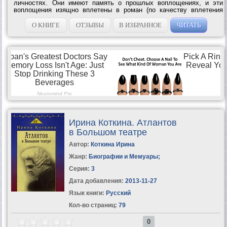
личностях. Они имеют память о прошлых воплощениях, и эти
воплощения изящно вплетены в роман (по качеству вплетения
напоминает «Мастера и Маргариту» Булгакова). И вот едут они
трое в поезде, в...
О КНИГЕ
ОТЗЫВЫ
В ИЗБРАННОЕ
ЧИТАТЬ
Ирина Коткина. Атлантов
в Большом театре
Автор:
Коткина Ирина
Жанр:
Биографии и Мемуары
;
Серия:
3
Дата добавления:
2013-11-27
Язык книги:
Русский
Кол-во страниц:
79
0