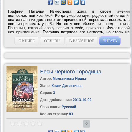
Графиня Наталья Изместьева жила в своем имении
полновластной хозяйкой. Когда умер ее муж, редкостный негодяй,
она изгнала из дома всех его прихвостней, перестала выезжать в
свет и принимать у себя. Но вот у нее объявился сосед — князь
Панюшин, который сразу заявил о себе, приехав к Изместьевой
без приглашения. Графиню потрясла его наглость, но столь же
сильно потрясла и личность князя. Он не был похож ни на одного
из ее скучных соседей....
О КНИГЕ
ОТЗЫВЫ
В ИЗБРАННОЕ
ЧИТАТЬ
Бесы Черного Городища
Автор:
Мельникова Ирина
Жанр:
Книги Детективы
;
Серия:
3
Дата добавления:
2013-10-02
Язык книги:
Русский
Кол-во страниц:
83
0