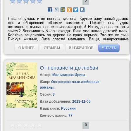
2
Лиза очнулась и не поняла, где она. Кругом запутанный дымом
лес и обгоревшие обломки самолета… Похоже, она чудом
осталась в живых после авиакатастрофы! Но куда она летела и
зачем? Вспоминать было некогда: Лиза услышала детский плач.
Коляска зацепилась за дерево на краю обрыва. Это же ее сын!
Рискуя жизнью, Лиза спасла мальчика. Вещи, обнаруженные
среди багажа упавшего самолета, помогли ей обустроить лагерь,
да и опыт бойца спецназа, где...
О КНИГЕ
ОТЗЫВЫ
В ИЗБРАННОЕ
ЧИТАТЬ
От ненависти до любви
Автор:
Мельникова Ирина
Жанр:
Остросюжетные любовные
романы
;
Серия:
3
Дата добавления:
2013-11-05
Язык книги:
Русский
Кол-во страниц:
77
0