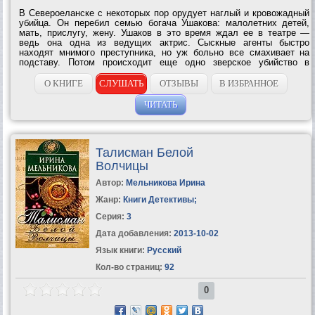
В Североеланске с некоторых пор орудует наглый и кровожадный
убийца. Он перебил семью богача Ушакова: малолетних детей,
мать, прислугу, жену. Ушаков в это время ждал ее в театре —
ведь она одна из ведущих актрис. Сыскные агенты быстро
находят мнимого преступника, но уж больно все смахивает на
подставу. Потом происходит еще одно зверское убийство в
гостинице — тоже ведущей актрисы местного театра Каневской и
ее любовника. Что это,...
О КНИГЕ
СЛУШАТЬ
ОТЗЫВЫ
В ИЗБРАННОЕ
ЧИТАТЬ
Талисман Белой
Волчицы
Автор:
Мельникова Ирина
Жанр:
Книги Детективы
;
Серия:
3
Дата добавления:
2013-10-02
Язык книги:
Русский
Кол-во страниц:
92
0