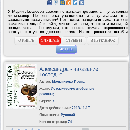
У Марии Лазаревой совсем не женская должность – участковый
милиционер. Но она легко управляется и с хулиганами, и с
серьезными преступниками! Вот только неведомая сила, которая
заманивает людей в тайгу, лишает их воли, а потом и жизни, ей
неподвластна… По слухам, это происки шамана, охраняющего
золотую статую из древнего клада. На его раскопках погибли
Машины родители, но бабушка почему-то всегда отмалчивалась,
скрывая...
О КНИГЕ
СЛУШАТЬ
ОТЗЫВЫ
В ИЗБРАННОЕ
ЧИТАТЬ
Александра - наказание
Господне
Автор:
Мельникова Ирина
Жанр:
Исторические любовные
романы
;
Серия:
3
Дата добавления:
2013-11-17
Язык книги:
Русский
Кол-во страниц:
74