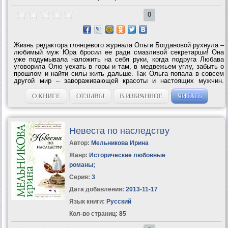
0
Жизнь редактора глянцевого журнала Ольги Богдановой рухнула –
любимый муж Юра бросил ее ради смазливой секретарши! Она
уже подумывала наложить на себя руки, когда подруга Любава
уговорила Олю уехать в горы и там, в медвежьем углу, забыть о
прошлом и найти силы жить дальше. Так Ольга попала в совсем
другой мир – завораживающей красоты и настоящих мужчин.
Владелец турбазы Вадим был с ней холодно-язвителен, но Оля и
не планировала...
О КНИГЕ
ОТЗЫВЫ
В ИЗБРАННОЕ
ЧИТАТЬ
Невеста по наследству
Автор:
Мельникова Ирина
Жанр:
Исторические любовные
романы
;
Серия:
3
Дата добавления:
2013-11-17
Язык книги:
Русский
Кол-во страниц:
85