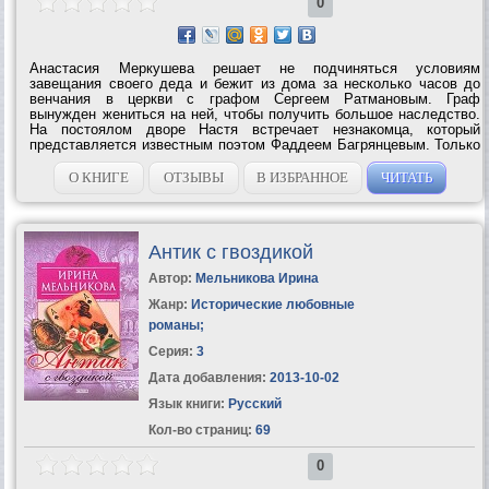
0
Анастасия Меркушева решает не подчиняться условиям
завещания своего деда и бежит из дома за несколько часов до
венчания в церкви с графом Сергеем Ратмановым. Граф
вынужден жениться на ней, чтобы получить большое наследство.
На постоялом дворе Настя встречает незнакомца, который
представляется известным поэтом Фаддеем Багрянцевым. Только
ли желание оградить Настю от грядущих несчастий заставляет
поэта отправиться вслед за ней, а...
О КНИГЕ
ОТЗЫВЫ
В ИЗБРАННОЕ
ЧИТАТЬ
Антик с гвоздикой
Автор:
Мельникова Ирина
Жанр:
Исторические любовные
романы
;
Серия:
3
Дата добавления:
2013-10-02
Язык книги:
Русский
Кол-во страниц:
69
0