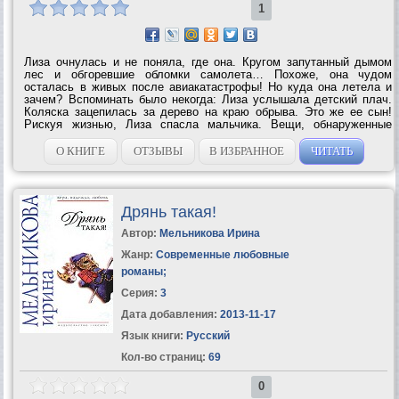
1
Лиза очнулась и не поняла, где она. Кругом запутанный дымом
лес и обгоревшие обломки самолета… Похоже, она чудом
осталась в живых после авиакатастрофы! Но куда она летела и
зачем? Вспоминать было некогда: Лиза услышала детский плач.
Коляска зацепилась за дерево на краю обрыва. Это же ее сын!
Рискуя жизнью, Лиза спасла мальчика. Вещи, обнаруженные
среди багажа упавшего самолета, помогли ей обустроить лагерь,
да и опыт бойца спецназа, где...
О КНИГЕ
ОТЗЫВЫ
В ИЗБРАННОЕ
ЧИТАТЬ
Дрянь такая!
Автор:
Мельникова Ирина
Жанр:
Современные любовные
романы
;
Серия:
3
Дата добавления:
2013-11-17
Язык книги:
Русский
Кол-во страниц:
69
0