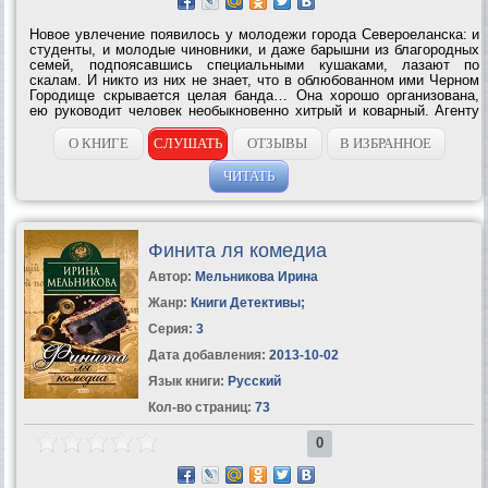
Новое увлечение появилось у молодежи города Североеланска: и
студенты, и молодые чиновники, и даже барышни из благородных
семей, подпоясавшись специальными кушаками, лазают по
скалам. И никто из них не знает, что в облюбованном ими Черном
Городище скрывается целая банда… Она хорошо организована,
ею руководит человек необыкновенно хитрый и коварный. Агенту
сыскной полиции Алексею Полякову удалось выйти на нее, но
главаря взять не...
О КНИГЕ
СЛУШАТЬ
ОТЗЫВЫ
В ИЗБРАННОЕ
ЧИТАТЬ
Финита ля комедиа
Автор:
Мельникова Ирина
Жанр:
Книги Детективы
;
Серия:
3
Дата добавления:
2013-10-02
Язык книги:
Русский
Кол-во страниц:
73
0