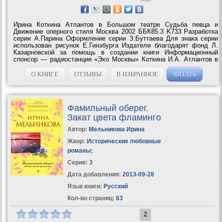
Ирина Коткина Атлантов в Большом театре Судьба певца и
Движение оперного стиля Москва 2002 ББК85.3 K733 Разработка
серии А.Парина Оформление серии З.Буттаева Для знака серии
использован рисунок Е.Гинзбурга Издатели благодарят фонд Л.
Казарновской за помощь в создании книги Информационный
спонсор — радиостанция «Эхо Москвы» Коткина И.А. Атлантов в
Большом театре: Судьба певца и движение оперного стиля. — М.:
«Аграф», Большой...
О КНИГЕ
ОТЗЫВЫ
В ИЗБРАННОЕ
ЧИТАТЬ
Фамильный оберег.
Закат цвета фламинго
Автор:
Мельникова Ирина
Жанр:
Исторические любовные
романы
;
Серия:
3
Дата добавления:
2013-09-28
Язык книги:
Русский
Кол-во страниц:
63
2