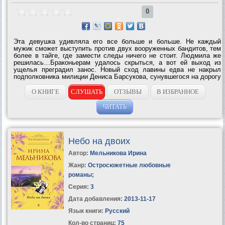
0
Эта девушка удивляла его все больше и больше. Не каждый
мужик сможет выступить против двух вооруженных бандитов, тем
более в тайге, где замести следы ничего не стоит. Людмила же
решилась…Браконьерам удалось скрыться, а вот ей выход из
ущелья преградил занос. Новый сход лавины едва не накрыл
подполковника милиции Дениса Барсукова, сунувшегося на дорогу
в своем «уазике», Людмила чудом успела вытащить его из
машины. Эти мужчина и...
О КНИГЕ
СЛУШАТЬ
ОТЗЫВЫ
В ИЗБРАННОЕ
ЧИТАТЬ
Небо на двоих
Автор:
Мельникова Ирина
Жанр:
Остросюжетные любовные
романы
;
Серия:
3
Дата добавления:
2013-11-17
Язык книги:
Русский
Кол-во страниц:
75