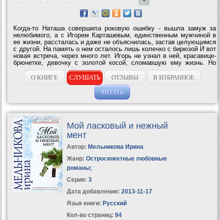
Когда-то Наташа совершила роковую ошибку - вышла замуж за
нелюбимого, а с Игорем Карташевым, единственным мужчиной в
ее жизни, рассталась и даже не объяснилась, застав целующимся
с другой. На память о нем осталось лишь колечко с бирюзой И вот
новая встреча, через много лет. Игорь не узнал в ней, красавице-
брюнетке, девочку с золотой косой, сломавшую ему жизнь. Но
почему-то очень болезненно отреагировал, когда на Наташу
обратил внимание...
О КНИГЕ
СЛУШАТЬ
ОТЗЫВЫ
В ИЗБРАННОЕ
ЧИТАТЬ
Мой ласковый и нежный
мент
Автор:
Мельникова Ирина
Жанр:
Остросюжетные любовные
романы
;
Серия:
3
Дата добавления:
2013-11-17
Язык книги:
Русский
Кол-во страниц:
94