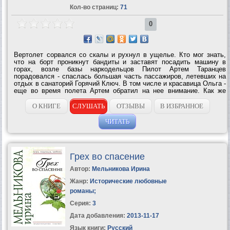
Кол-во страниц:
71
0
Вертолет сорвался со скалы и рухнул в ущелье. Кто мог знать,
что на борт проникнут бандиты и заставят посадить машину в
горах, возле базы наркодельцов Пилот Артем Таранцев
порадовался - спаслась большая часть пассажиров, летевших на
отдых в санаторий Горячий Ключ. В том числе и красавица Ольга -
еще во время полета Артем обратил на нее внимание. Как же
теперь выжить в глухой тайге, ведь они остались один на один с
бандитами, которым...
О КНИГЕ
СЛУШАТЬ
ОТЗЫВЫ
В ИЗБРАННОЕ
ЧИТАТЬ
Грех во спасение
Автор:
Мельникова Ирина
Жанр:
Исторические любовные
романы
;
Серия:
3
Дата добавления:
2013-11-17
Язык книги:
Русский