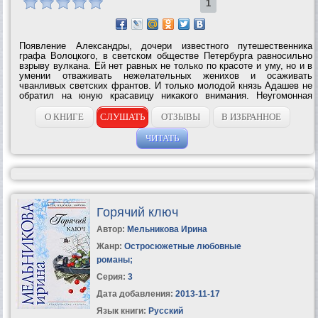
1
Появление Александры, дочери известного путешественника
графа Волоцкого, в светском обществе Петербурга равносильно
взрыву вулкана. Ей нет равных не только по красоте и уму, но и в
умении отваживать нежелательных женихов и осаживать
чванливых светских франтов. И только молодой князь Адашев не
обратил на юную красавицу никакого внимания. Неугомонная
Александра решает за это наказать князя, и вскоре в его доме
появляется новая...
О КНИГЕ
СЛУШАТЬ
ОТЗЫВЫ
В ИЗБРАННОЕ
ЧИТАТЬ
Горячий ключ
Автор:
Мельникова Ирина
Жанр:
Остросюжетные любовные
романы
;
Серия:
3
Дата добавления:
2013-11-17
Язык книги:
Русский