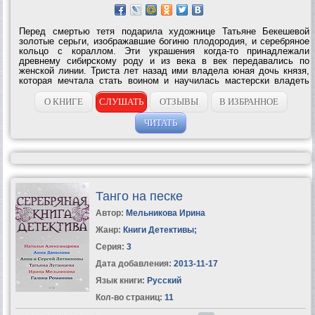
Перед смертью тетя подарила художнице Татьяне Бекешевой
золотые серьги, изображавшие богиню плодородия, и серебряное
кольцо с кораллом. Эти украшения когда-то принадлежали
древнему сибирскому роду и из века в век передавались по
женской линии. Триста лет назад ими владела юная дочь князя,
которая мечтала стать воином и научилась мастерски владеть
оружием. Однажды отец взял ее с собой на переговоры с русским
князем Мироном...
О КНИГЕ
СЛУШАТЬ
ОТЗЫВЫ
В ИЗБРАННОЕ
ЧИТАТЬ
Танго на песке
Автор:
Мельникова Ирина
Жанр:
Книги Детективы
;
Серия:
3
Дата добавления:
2013-11-17
Язык книги:
Русский
Кол-во страниц:
11