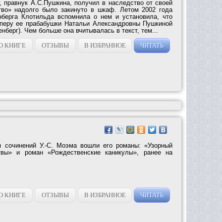
 правнук А.С.Пушкина, получил в наследство от своей
тво» надолго было закинуто в шкаф. Летом 2002 года
берга Клотильда вспомнила о нем и установила, что
 перу ее прабабушки Натальи Александровны Пушкиной
нберг). Чем больше она вчитывалась в текст, тем...
О КНИГЕ
ОТЗЫВЫ
В ИЗБРАННОЕ
ЧИТАТЬ
я сочинений У.-С. Моэма вошли его романы: «Узорный
твы» и роман «Рождественские каникулы», ранее на
О КНИГЕ
ОТЗЫВЫ
В ИЗБРАННОЕ
ЧИТАТЬ