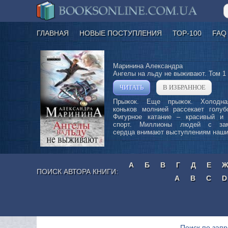
ГЛАВНАЯ
НОВЫЕ ПОСТУПЛЕНИЯ
ТОР-100
FAQ
Маринина Александра
Ангелы на льду не выживают. Том 1
ЧИТАТЬ
В ИЗБРАННОЕ
»
Прыжок. Еще прыжок. Холодна
коньков молнией рассекает голу
Фигурное катание – красивый и
спорт. Миллионы людей с зам
сердца внимают выступлениям наших
А
Б
В
Г
Д
Е
ПОИСК АВТОРА КНИГИ:
A
B
C
D
Поиск по запр