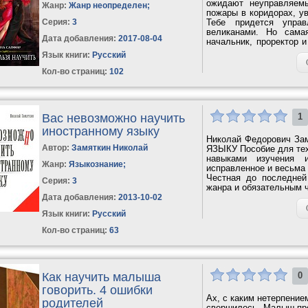
ожидают неуправляем
Жанр:
Жанр неопределен
;
пожары в коридорах, у
Серия:
3
Тебе придется упра
великанами. Но сама
Дата добавления:
2017-08-04
начальник, проректор 
влюбленный в...
Язык книги:
Русский
Кол-во страниц:
102
Вас невозможно научить
1
иностранному языку
Николай Федорович 
Автор:
Замяткин Николай
ЯЗЫКУ Пособие для тех
навыками изучения 
Жанр:
Языкознание
;
исправленное и весьма 
Честная до последней
Серия:
3
жанра и обязательным чт
Дата добавления:
2013-10-02
Язык книги:
Русский
Кол-во страниц:
63
Как научить малыша
0
говорить. 4 ошибки
Ах, с каким нетерпение
родителей
свершилось. Малыш про