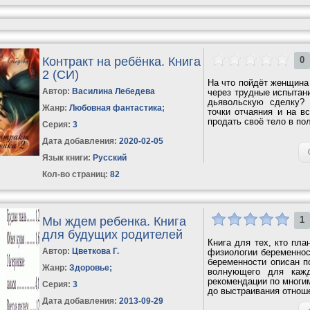
Контракт на ребёнка. Книга
0
2 (СИ)
На что пойдёт женщина 
Автор:
Василина Лебедева
через трудные испытан
дьявольскую сделку?
Жанр:
Любовная фантастика
;
точки отчаяния и на в
продать своё тело в по
Серия:
3
Дата добавления:
2020-02-05
Язык книги:
Русский
Кол-во страниц:
82
Мы ждем ребенка. Книга
1
для будущих родителей
Книга для тех, кто пла
Автор:
Цветкова Г.
физиологии беременнос
беременности описан п
Жанр:
Здоровье
;
волнующего для кажд
рекомендации по многи
Серия:
3
до выстраивания отноше
Дата добавления:
2013-09-29