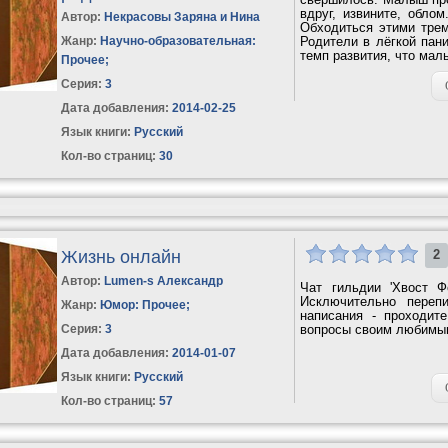
вдруг, извините, обло
Автор:
Некрасовы Заряна и Нина
Обходиться этими трем
Жанр:
Научно-образовательная:
Родители в лёгкой пани
темп развития, что мал
Прочее
;
Серия:
3
Дата добавления:
2014-02-25
Язык книги:
Русский
Кол-во страниц:
30
Жизнь онлайн
2
Автор:
Lumen-s Александр
Чат гильдии 'Хвост Ф
Исключительно переп
Жанр:
Юмор: Прочее
;
написания - проходит
Серия:
3
вопросы своим любимым
Дата добавления:
2014-01-07
Язык книги:
Русский
Кол-во страниц:
57