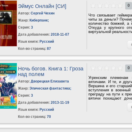
Эймус Онлайн [СИ]
0
Автор:
Сергей Чехин
Что связывает геймера
читы за деньги? Почем
Жанр:
Киберпанк
;
количество бомжей, а 
Серия:
3
Откуда у крупного оте
виртуальной реальности 
Дата добавления:
2018-11-07
Язык книги:
Русский
Кол-во страниц:
87
Ночь богов. Книга 1: Гроза
0
над полем
Угренским племенам 
Автор:
Дворецкая Елизавета
вятичами. И те, и друг
Вершина и его старший
Жанр:
Эпическая фантастика
;
вступления в военный
преграду на пути к пре
Серия:
3
вятичи похищают доче
Лютомер...
Дата добавления:
2013-11-19
Язык книги:
Русский
Кол-во страниц:
70