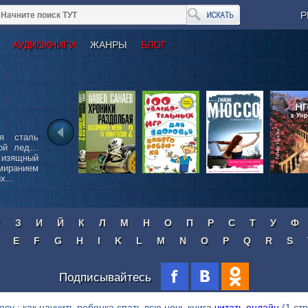
Р
АУДИОКНИГИ
ЖАНРЫ
БЛОГ
я сталь
бой лед…
 изящный
иранием
...
Ж
З
И
Й
К
Л
М
Н
О
П
Р
С
Т
У
Ф
E
F
G
H
I
K
L
M
N
O
P
Q
R
S
Подписывайтесь
осу : как научить ребенка спать всю ночь книга
читать онлайн
(1 стр