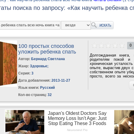
таты поиска по запросу: «Как научить ребенка с
100 простых способов
0
уложить ребенка спать
Долгожданная книга,
Автор:
Бернард Светлана
родителям покой и р
хроническая усталость
Жанр:
Здоровье
;
опыте, вырастив двух с
собственном опыте убе
Серия:
3
просто, всего за неск
своей...
Дата добавления:
2013-11-27
Язык книги:
Русский
Кол-во страниц:
32