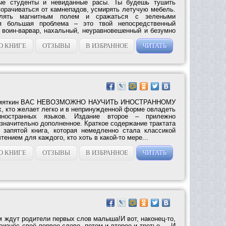
ые студенты и невиданные расы. Ты будешь тушить
ворачиваться от камнепадов, усмирять летучую мебель.
влять магнитным полем и сражаться с зелеными
я большая проблема – это твой непосредственный
и воин-варвар, нахальный, неуравновешенный и безумно
О КНИГЕ
ОТЗЫВЫ
В ИЗБРАННОЕ
ЧИТАТЬ
Замяткин ВАС НЕВОЗМОЖНО НАУЧИТЬ ИНОСТРАННОМУ
, кто желает легко и в непринужденной форме овладеть
иностранных языков. Издание второе – прилежно
значительно дополненное. Краткое содержание трактата
 запятой книга, которая немедленно стала классикой
ением для каждого, кто хоть в какой-то мере...
О КНИГЕ
ОТЗЫВЫ
В ИЗБРАННОЕ
ЧИТАТЬ
м ждут родители первых слов малыша!И вот, наконец-то,
изнёс своё первое слово, потом и второе и третье … И