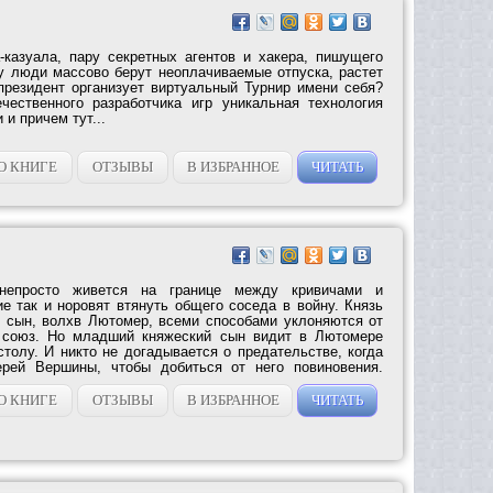
-казуала, пару секретных агентов и хакера, пишущего
у люди массово берут неоплачиваемые отпуска, растет
президент организует виртуальный Турнир имени себя?
чественного разработчика игр уникальная технология
и причем тут...
О КНИГЕ
ОТЗЫВЫ
В ИЗБРАННОЕ
ЧИТАТЬ
непросто живется на границе между кривичами и
ие так и норовят втянуть общего соседа в войну. Князь
 сын, волхв Лютомер, всеми способами уклоняются от
 союз. Но младший княжеский сын видит в Лютомере
столу. И никто не догадывается о предательстве, когда
рей Вершины, чтобы добиться от него повиновения.
О КНИГЕ
ОТЗЫВЫ
В ИЗБРАННОЕ
ЧИТАТЬ