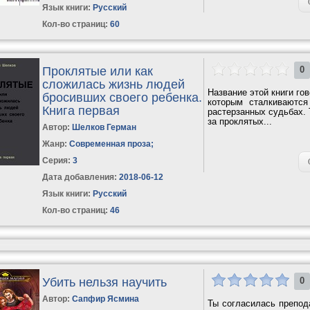
Язык книги:
Русский
Кол-во страниц:
60
Проклятые или как
0
сложилась жизнь людей
Название этой книги го
бросивших своего ребенка.
которым сталкиваются
Книга первая
растерзанных судьбах. 
за проклятых...
Автор:
Шелков Герман
Жанр:
Современная проза
;
Серия:
3
Дата добавления:
2018-06-12
Язык книги:
Русский
Кол-во страниц:
46
Убить нельзя научить
0
Автор:
Сапфир Ясмина
Ты согласилась препод