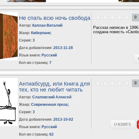
Не спать всю ночь свобода
0
Автор:
Каплан Виталий
Рассказ написан в 1996
создана повесть «Свобо
Жанр:
Киберпанк
;
Серия:
3
Дата добавления:
2013-11-28
Язык книги:
Русский
Кол-во страниц:
7
Антиабсурд, или Книга для
0
тех, кто не любит читать
Автор:
Слаповский Алексей
Жанр:
Современная проза
;
Серия:
3
Дата добавления:
2013-10-02
О КНИГЕ
Язык книги:
Русский
Кол-во страниц:
62