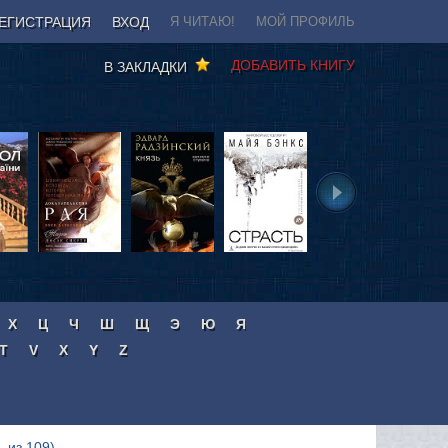
ЕГИСТРАЦИЯ
ВХОД
Я ЧИТАЮ!
МОЙ ПРОФИЛЬ
ДОБАВИТЬ КНИГУ
В ЗАКЛАДКИ
Х
Ц
Ч
Ш
Щ
Э
Ю
Я
T
V
X
Y
Z
. из 109)