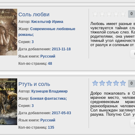
Соль любви
0
Автор:
Кисельгоф Ирина
Любовь имеет разные вк
чувствуется тайная сл
Жанр:
Современные любовные
тяжелой солью слез. К
романы
;
родителями, она умеет
темный угол одиночест
Серия:
3
от разлук и соленым от 
Дата добавления:
2013-11-18
Язык книги:
Русский
Кол-во страниц:
48
Ртуть и соль
0
Автор:
Кузнецов Владимир
Добро пожаловать в О
мрачное место, челове
Жанр:
Боевая фантастика
;
средневековым мра
Серия:
3
разнообразных челове
Сол вынужден заглянуть
Дата добавления:
2017-05-03
разума. Попутно Сол 
патроны и...
Язык книги:
Русский
Кол-во страниц:
135