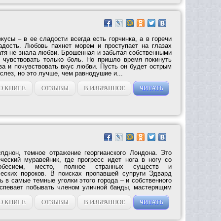
усы – в ее сладости всегда есть горчинка, а в горечи
адость. Любовь пахнет морем и проступает на глазах
атя не знала любви. Брошенная и забытая собственными
 чувствовать только боль. Но пришло время покинуть
ва и почувствовать вкус любви. Пусть он будет острым
слез, но это лучше, чем равнодушие и...
О КНИГЕ
ОТЗЫВЫ
В ИЗБРАННОЕ
ЧИТАТЬ
лднон, темное отражение георгианского Лондона. Это
ческий муравейник, где прогресс идет нога в ногу со
кобесием, место, полное странных существ и
ческих пороков. В поисках пропавшей супруги Эдвард
 в самые темные уголки этого города – и собственного
успевает побывать членом уличной банды, мастерящим
О КНИГЕ
ОТЗЫВЫ
В ИЗБРАННОЕ
ЧИТАТЬ