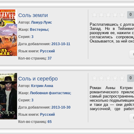
Соль земли
0
Автор:
Ламур Луис
Расплатившись с долга
Запад. Но в Тейзеви
Жанр:
Вестерны
;
разоружив ее, нажили с
Серия:
3
согласились сопрово
Оказывается, за ней ох
Дата добавления:
2013-10-11
Язык книги:
Русский
Кол-во страниц:
37
Соль и серебро
0
Автор:
Кэтрин Анна
Роман Анны Кэтрин
романтического прикл
Жанр:
Любовная фантастика
;
самый распространенны
Серия:
3
несколько подвыпивших
и таки да — они дейст
Дата добавления:
2013-10-30
закусочной, где раб
совершеннейший...
Язык книги:
Русский
Кол-во страниц:
65