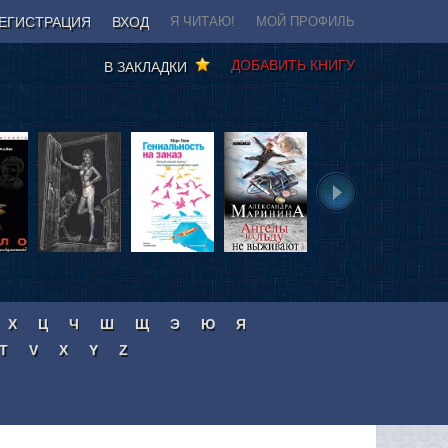
ЕГИСТРАЦИЯ
ВХОД
Я ЧИТАЮ!
МОЙ ПРОФИЛЬ
ДОБАВИТЬ КНИГУ
В ЗАКЛАДКИ
Х
Ц
Ч
Ш
Щ
Э
Ю
Я
T
V
X
Y
Z