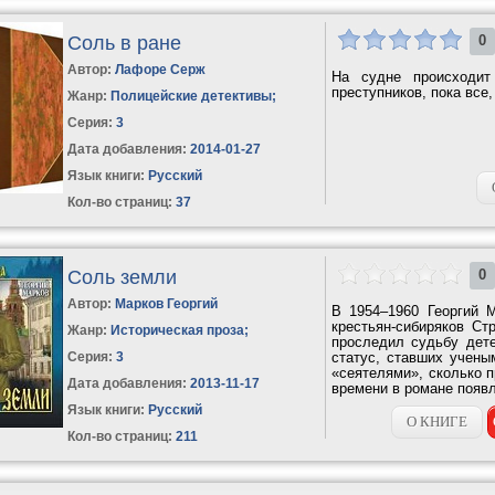
Соль в ране
0
Автор:
Лафоре Серж
На судне происходит
преступников, пока все,
Жанр:
Полицейские детективы
;
Серия:
3
Дата добавления:
2014-01-27
Язык книги:
Русский
Кол-во страниц:
37
Соль земли
0
Автор:
Марков Георгий
В 1954–1960 Георгий 
крестьян-сибиряков Ст
Жанр:
Историческая проза
;
проследил судьбу дет
Серия:
3
статус, ставших учены
«сеятелями», сколько 
Дата добавления:
2013-11-17
времени в романе появл
Язык книги:
Русский
О КНИГЕ
Кол-во страниц:
211