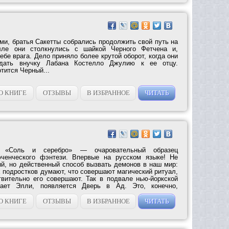
ми, братья Сакетты собрались продолжить свой путь на
лле они столкнулись с шайкой Черного Фетчена и,
ебе врага. Дело приняло более крутой оборот, когда они
ждать внучку Лабана Костелло Джулию к ее отцу.
отится Черный...
О КНИГЕ
ОТЗЫВЫ
В ИЗБРАННОЕ
ЧИТАТЬ
 «Соль и серебро» — очаровательный образец
юченческого фэнтези. Впервые на русском языке! Не
й, но действенный способ вызвать демонов в наш мир:
 подростков думают, что совершают магический ритуал,
вительно его совершают. Так в подвале нью-йоркской
отает Элли, появляется Дверь в Ад. Это, конечно,
О КНИГЕ
ОТЗЫВЫ
В ИЗБРАННОЕ
ЧИТАТЬ