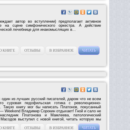
еждает автор во вступлении) предполагает активное
ие на сцене симфонического оркестра. А действие
ческой лечебнице для инакомыслящих в...
О КНИГЕ
ОТЗЫВЫ
В ИЗБРАННОЕ
ЧИТАТЬ
 один из лучших русский писателей, даром что не всем
го суровая педофильская готика с революционно-
. Такую книгу мог бы написать Платонов, покусанный
— Weekend Владимир Сорокин отдыхает! Гной и сало не
 наследник Платонова и Мамлеева, патологический
я Масодов выступил с новой книгой, читать которую мы
О КНИГЕ
ОТЗЫВЫ
В ИЗБРАННОЕ
ЧИТАТЬ