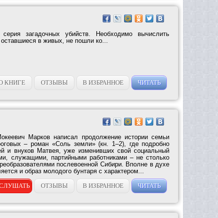
 серия загадочных убийств. Необходимо вычислить
 оставшиеся в живых, не пошли ко...
О КНИГЕ
ОТЗЫВЫ
В ИЗБРАННОЕ
ЧИТАТЬ
Мокеевич Марков написал продолжение истории семьи
роговых – роман «Соль земли» (кн. 1–2), где подробно
ей и внуков Матвея, уже изменивших свой социальный
ми, служащими, партийными работниками – не столько
преобразователями послевоенной Сибири. Вполне в духе
яется и образ молодого бунтаря с характером...
СЛУШАТЬ
ОТЗЫВЫ
В ИЗБРАННОЕ
ЧИТАТЬ