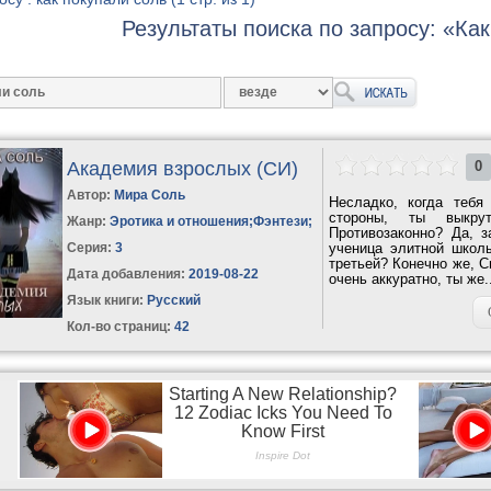
Результаты поиска по запросу: «Ка
Академия взрослых (СИ)
0
Автор:
Мира Соль
Несладко, когда тебя
стороны, ты выкру
Жанр:
Эротика и отношения
;
Фэнтези
;
Противозаконно? Да, з
Серия:
3
ученица элитной школ
третьей? Конечно же, С
Дата добавления:
2019-08-22
очень аккуратно, ты же..
Язык книги:
Русский
Кол-во страниц:
42