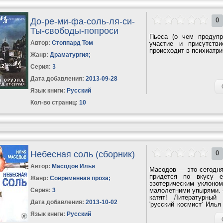
До-ре-ми-фа-соль-ля-си-
0
Ты-свободы-попроси
Пьеса (о чем предупр
Автор:
Стоппард Том
участие и присутств
происходит в психиатри
Жанр:
Драматургия
;
Серия:
3
Дата добавления:
2013-09-28
Язык книги:
Русский
Кол-во страниц:
10
Небесная соль (сборник)
0
Автор:
Масодов Илья
Масодов — это сегодня
придется по вкусу е
Жанр:
Современная проза
;
эзотерическим уклоном
Серия:
3
малолетними упырями. 
катят! Литературный
Дата добавления:
2013-10-02
'русский космист' Иль
вам не...
Язык книги:
Русский