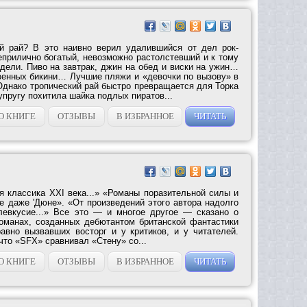
й рай? В это наивно верил удалившийся от дел рок-
еприлично богатый, невозможно растолстевший и к тому
дели. Пиво на завтрак, джин на обед и виски на ужин…
венных бикини… Лучшие пляжи и «девочки по вызову» в
днако тропический рай быстро превращается для Торка
супругу похитила шайка подлых пиратов...
О КНИГЕ
ОТЗЫВЫ
В ИЗБРАННОЕ
ЧИТАТЬ
я классика XXI века...» «Романы поразительной силы и
е даже 'Дюне». «От произведений этого автора надолго
левкусие...» Все это — и многое другое — сказано о
оманах, созданных дебютантом британской фантастики
вно вызвавших восторг и у критиков, и у читателей.
что «SFX» сравнивал «Стену» со...
О КНИГЕ
ОТЗЫВЫ
В ИЗБРАННОЕ
ЧИТАТЬ