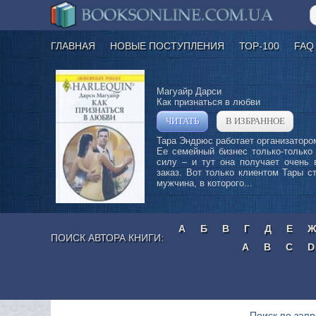
ГЛАВНАЯ
НОВЫЕ ПОСТУПЛЕНИЯ
ТОР-100
FAQ
Магуайр Дарси
Как признаться в любви
ЧИТАТЬ
В ИЗБРАННОЕ
»
Тара Эндрюс работает организаторо
Ее семейный бизнес только-только
силу – и тут она получает очень 
заказ. Вот только клиентом Тары с
мужчина, в которого...
А
Б
В
Г
Д
Е
ПОИСК АВТОРА КНИГИ:
A
B
C
D
Поиск по запр