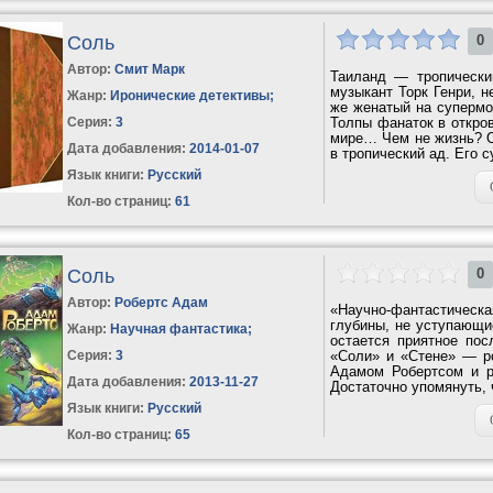
Соль
0
Автор:
Смит Марк
Таиланд — тропически
музыкант Торк Генри, н
Жанр:
Иронические детективы
;
же женатый на супермо
Серия:
3
Толпы фанаток в откро
мире… Чем не жизнь? О
Дата добавления:
2014-01-07
в тропический ад. Его 
Язык книги:
Русский
Кол-во страниц:
61
Соль
0
Автор:
Робертс Адам
«Научно-фантастическа
глубины, не уступающи
Жанр:
Научная фантастика
;
остается приятное пос
Серия:
3
«Соли» и «Стене» — р
Адамом Робертсом и ра
Дата добавления:
2013-11-27
Достаточно упомянуть, 
Язык книги:
Русский
Кол-во страниц:
65