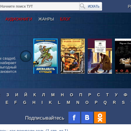
Р
АУДИОКНИГИ
ЖАНРЫ
БЛОГ
м свадеб.
 набирает
выгодный
тановится
Ж
З
И
Й
К
Л
М
Н
О
П
Р
С
Т
У
Ф
E
F
G
H
I
K
L
M
N
O
P
Q
R
S
Подписывайтесь
осу : как покупали соль
(1 стр. из 1)