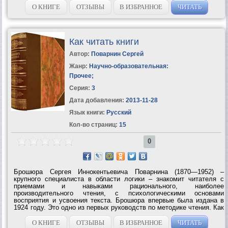
О КНИГЕ
ОТЗЫВЫ
В ИЗБРАННОЕ
ЧИТАТЬ
Как читать книги
Автор:
Поварнин Сергей
Жанр:
Научно-образовательная:
Прочее
;
Серия:
3
Дата добавления:
2013-11-28
Язык книги:
Русский
Кол-во страниц:
15
0
Брошюра Сергея Иннокентьевича Поварнина (1870—1952) –
крупного специалиста в области логики – знакомит читателя с
приемами и навыками рационального, наиболее
производительного чтения, с психологическими основами
восприятия и усвоения текста. Брошюра впервые была издана в
1924 году. Это одно из первых руководств по методике чтения. Как
писал C. И. Пoварнин в предисловии к изданию 1924 года, – это
«краткое введение в искусство чтения»....
О КНИГЕ
ОТЗЫВЫ
В ИЗБРАННОЕ
ЧИТАТЬ