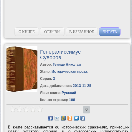
О КНИГЕ
ОТЗЫВЫ
В ИЗБРАННОЕ
ЧИТАТЬ
Генералиссимус
Суворов
Автор:
Гейнце Николай
Жанр:
Историческая проза
;
Серия:
3
Дата добавления:
2013-11-25
Язык книги:
Русский
Кол-во страниц:
108
0
В книге рассказывается об исторических сражениях, принесших
славу русскому оружию, и о суворовских чудо-богатырях,