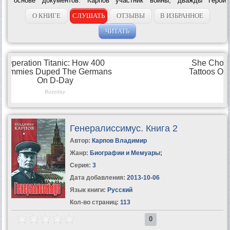
основе документов. Карпов участник войны, дважды Герой
Советского Союза, окончил две военные академии и Литературный
институт им. Горького,...
О КНИГЕ
СЛУШАТЬ
ОТЗЫВЫ
В ИЗБРАННОЕ
ЧИТАТЬ
Генералиссимус. Книга 2
Автор:
Карпов Владимир
Жанр:
Биографии и Мемуары
;
Серия:
3
Дата добавления:
2013-10-06
Язык книги:
Русский
Кол-во страниц:
113
0