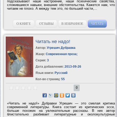
подсказывают наше настроение, наши психические свойства,
сложившиеся навыки, внешние обстоятельства. Кажется нам, что
читаем не плохо. А между тем это, по большей части,...
О КНИГЕ
ОТЗЫВЫ
В ИЗБРАННОЕ
ЧИТАТЬ
Читать не надо!
Автор:
Угрешич Дубравка
Жанр:
Современная проза
;
Серия:
3
Дата добавления:
2013-09-26
Язык книги:
Русский
Кол-во страниц:
55
0
«Читать не надо!» Дубравки Угрешич — это смелая критика
современной литературы. Книга состоит из критических эссе,
больше похожих на увлекательные рассказы. В них автор
блистательно разбивает литературные и околокультурные