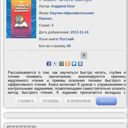
Автор:
Андреев Олег
Жанр:
Научно-образовательная:
Прочее
;
Серия:
3
Дата добавления:
2013-11-24
Язык книги:
Русский
Кол-во страниц:
60
0
Рассказывается о том, как научиться быстро читать, глубже и
точнее понимать прочитанное; анализируются причины
медленного чтения и приемы освоения техники быстрого и
эффективного чтения. Книга включает 8 уроков с упражнениями и
контрольными заданиями, позволяющими самостоятельно освоить
метод быстрого чтения. К изданию прилагается вкладыш с
тренировочными таблицами.УЧИМСЯ ЧИТАТЬ БЫСТРО – Первая
ступень обучения в Школе Олега...
О КНИГЕ
ОТЗЫВЫ
В ИЗБРАННОЕ
ЧИТАТЬ