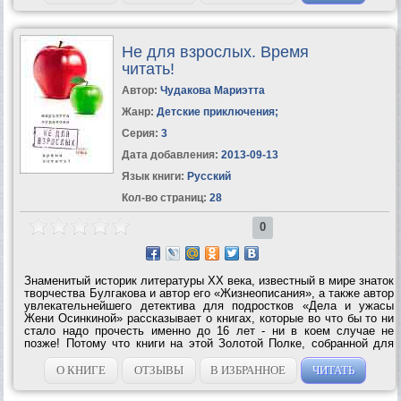
Не для взрослых. Время
читать!
Автор:
Чудакова Мариэтта
Жанр:
Детские приключения
;
Серия:
3
Дата добавления:
2013-09-13
Язык книги:
Русский
Кол-во страниц:
28
0
Знаменитый историк литературы ХХ века, известный в мире знаток
творчества Булгакова и автор его «Жизнеописания», а также автор
увлекательнейшего детектива для подростков «Дела и ужасы
Жени Осинкиной» рассказывает о книгах, которые во что бы то ни
стало надо прочесть именно до 16 лет - ни в коем случае не
позже! Потому что книги на этой Золотой Полке, собранной для
вас Мариэттой Чудаковой, так хитро написаны, что если вы
опоздаете и...
О КНИГЕ
ОТЗЫВЫ
В ИЗБРАННОЕ
ЧИТАТЬ