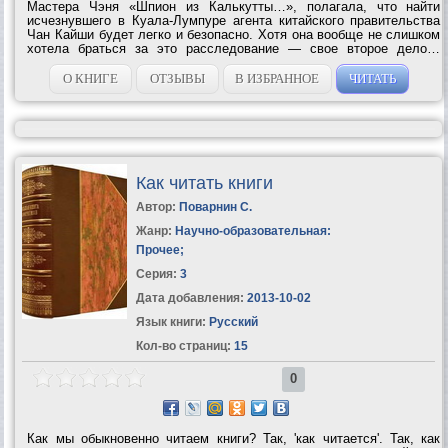
Мастера Чэня «Шпион из Калькутты…», полагала, что найти
исчезнувшего в Куала-Лумпуре агента китайского правительства
Чан Кайши будет легко и безопасно. Хотя она вообще не слишком
хотела браться за это расследование — свое второе дело…
Мысли и чувства Амалии заняты другим. Она влюблена —
грустит, потому что не знает,...
О КНИГЕ
ОТЗЫВЫ
В ИЗБРАННОЕ
ЧИТАТЬ
Как читать книги
Автор:
Поварнин С.
Жанр:
Научно-образовательная:
Прочее
;
Серия:
3
Дата добавления:
2013-10-02
Язык книги:
Русский
Кол-во страниц:
15
0
Как мы обыкновенно читаем книги? Так, 'как читается'. Так, как