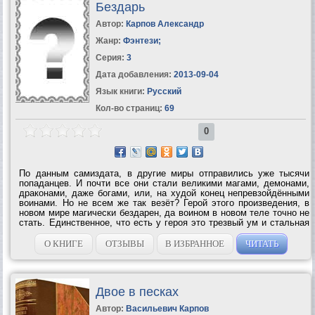
Бездарь
Автор:
Карпов Александр
Жанр:
Фэнтези
;
Серия:
3
Дата добавления:
2013-09-04
Язык книги:
Русский
Кол-во страниц:
69
0
По данным самиздата, в другие миры отправились уже тысячи
попаданцев. И почти все они стали великими магами, демонами,
драконами, даже богами, или, на худой конец непревзойдёнными
воинами. Но не всем же так везёт? Герой этого произведения, в
новом мире магически бездарен, да воином в новом теле точно не
стать. Единственное, что есть у героя это трезвый ум и стальная
воля, но ведь и это не мало, не так...
О КНИГЕ
ОТЗЫВЫ
В ИЗБРАННОЕ
ЧИТАТЬ
Двое в песках
Автор:
Васильевич Карпов