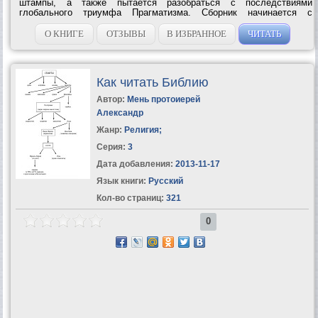
штампы, а также пытается разобраться с последствиями
глобального триумфа Прагматизма. Сборник начинается с
остроумной критики книгоиздательского дела, от которой Угрешич
переходит к гораздо более серьезным...
О КНИГЕ
ОТЗЫВЫ
В ИЗБРАННОЕ
ЧИТАТЬ
Как читать Библию
Автор:
Мень протоиерей
Александр
Жанр:
Религия
;
Серия:
3
Дата добавления:
2013-11-17
Язык книги:
Русский
Кол-во страниц:
321
0