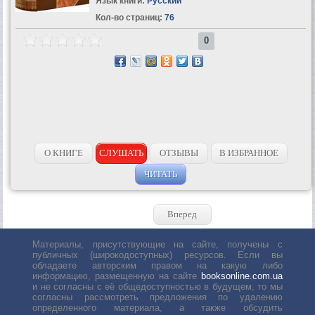
Язык книги:
Русский
Кол-во страниц:
76
0
О КНИГЕ
СЛУШАТЬ
ОТЗЫВЫ
В ИЗБРАННОЕ
ЧИТАТЬ
Вперед
Материалы, присутствующие на сайте, получены с
публичных (широкодоступных) ресурсов. Если вы
обладаете авторским правом на какую либо
информацию, размещенную на сайте
booksonline.com.ua
и не согласны с её общедоступностью в будущем, то мы
согласны рассмотреть предложения по удалению
определенного материала, а также обсудить