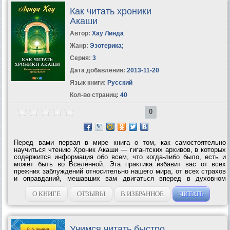
Как читать хроники
Акаши
Автор:
Хау Линда
Жанр:
Эзотерика
;
Серия:
3
Дата добавления:
2013-11-20
Язык книги:
Русский
Кол-во страниц:
40
0
Перед вами первая в мире книга о том, как самостоятельно
научиться чтению Хроник Акаши — гигантских архивов, в которых
содержится информация обо всем, что когда-либо было, есть и
может быть во Вселенной. Эта практика избавит вас от всех
прежних заблуждений относительно нашего мира, от всех страхов
и оправданий, мешавших вам двигаться вперед в духовном
развитии. Поскольку Хроники Акаши — это не физическое место,
а один из уровней...
О КНИГЕ
ОТЗЫВЫ
В ИЗБРАННОЕ
ЧИТАТЬ
Учимся читать быстро