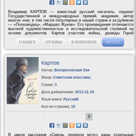
Владимир КАРПОВ — известный русский писатель, лауреат
Государственной и международных премий, академик, автор
многих книг, в том числе популярных в нашей стране и за рубежом
— «Полководец», «Маршал Жуков». Его произведения отличаются
высокой художественностью и исследовательской глубиной на
основе документов. Карпов участник войны, дважды Герой
Советского Союза, окончил две военные академии и Литературный
институт им. Горького,...
О КНИГЕ
ОТЗЫВЫ
В ИЗБРАННОЕ
ЧИТАТЬ
Карпов
Автор:
Воскресенская Зоя
Жанр:
Советская классика
;
Серия:
3
Дата добавления:
2013-11-15
Язык книги:
Русский
Кол-во страниц:
10
0
В цикле рассказов «Сквозь ледяную мглу» даны отдельные