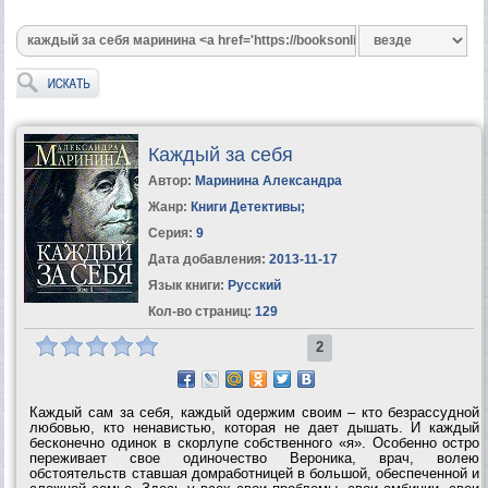
Каждый за себя
Автор:
Маринина Александра
Жанр:
Книги Детективы
;
Серия:
9
Дата добавления:
2013-11-17
Язык книги:
Русский
Кол-во страниц:
129
2
Каждый сам за себя, каждый одержим своим – кто безрассудной
любовью, кто ненавистью, которая не дает дышать. И каждый
бесконечно одинок в скорлупе собственного «я». Особенно остро
переживает свое одиночество Вероника, врач, волею
обстоятельств ставшая домработницей в большой, обеспеченной и