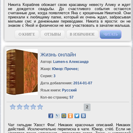
Никита Кораблев обожает свою красавицу невесту Алику и ждет
не дождется свадьбы. До счастливого события остаются
считанные дни, когда появляется Яна с крошечным Никиткой. Они
приехали к любящему папке, который их очень ждал, забрасывая
милыми смс и денежными переводами. Никита в ярости: он не
знаком с Яной и физически не мог участвовать в зачатии малыша.
Никто ему не верит, зато осуждают все. Но это лишь первый шаг
на пути полного...
О КНИГЕ
ОТЗЫВЫ
В ИЗБРАННОЕ
ЧИТАТЬ
Жизнь онлайн
Автор:
Lumen-s Александр
Жанр:
Юмор: Прочее
;
Серия:
3
Дата добавления:
2014-01-07
Язык книги:
Русский
Кол-во страниц:
57
2
Чат гильдии 'Хвост Феи'. Никаких красочных описаний. Никаких
действий. Исключительно переписка в чате. Юмор, стёб. Если не