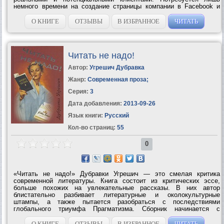
немного времени на создание страницы компании в Facebook и
«Вконтакте», дисциплинированность в поддержке коммуникации с
ее посетителями и...
О КНИГЕ
ОТЗЫВЫ
В ИЗБРАННОЕ
ЧИТАТЬ
Читать не надо!
Автор:
Угрешич Дубравка
Жанр:
Современная проза
;
Серия:
3
Дата добавления:
2013-09-26
Язык книги:
Русский
Кол-во страниц:
55
0
«Читать не надо!» Дубравки Угрешич — это смелая критика
современной литературы. Книга состоит из критических эссе,
больше похожих на увлекательные рассказы. В них автор
блистательно разбивает литературные и околокультурные
штампы, а также пытается разобраться с последствиями
глобального триумфа Прагматизма. Сборник начинается с
остроумной критики книгоиздательского дела, от которой Угрешич
переходит к гораздо более серьезным...
О КНИГЕ
ОТЗЫВЫ
В ИЗБРАННОЕ
ЧИТАТЬ