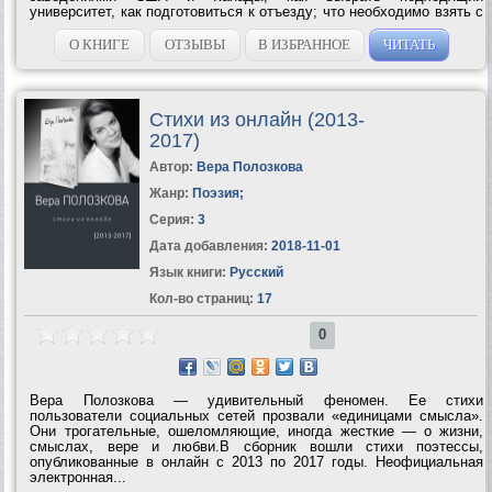
университет, как подготовиться к отъезду; что необходимо взять с
собой и что желательно знать и уметь (компьютер, вождение
автомобиля, операции с банковскими счетами и...
О КНИГЕ
ОТЗЫВЫ
В ИЗБРАННОЕ
ЧИТАТЬ
Стихи из онлайн (2013-
2017)
Автор:
Вера Полозкова
Жанр:
Поэзия
;
Серия:
3
Дата добавления:
2018-11-01
Язык книги:
Русский
Кол-во страниц:
17
0
Вера Полозкова — удивительный феномен. Ее стихи
пользователи социальных сетей прозвали «единицами смысла».
Они трогательные, ошеломляющие, иногда жесткие — о жизни,
смыслах, вере и любви.В сборник вошли стихи поэтессы,
опубликованные в онлайн с 2013 по 2017 годы. Неофициальная
электронная...