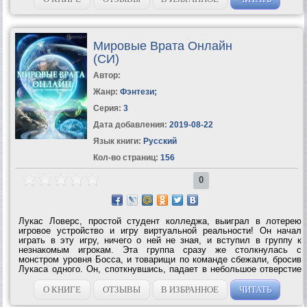
Мировые Врата Онлайн
(СИ)
Автор:
Жанр:
Фэнтези
;
Серия:
3
Дата добавления:
2019-08-22
Язык книги:
Русский
Кол-во страниц:
156
0
Лукас Ловерс, простой студент колледжа, выиграл в лотерею
игровое устройство и игру виртуальной реальности! Он начал
играть в эту игру, ничего о ней не зная, и вступил в группу к
незнакомым игрокам. Эта группа сразу же столкнулась с
монстром уровня Босса, и товарищи по команде сбежали, бросив
Лукаса одного. Он, споткнувшись, падает в небольшое отверстие
и спасается от Босса, однако, умудряется застрять в этой
пещере! Да еще и не...
О КНИГЕ
ОТЗЫВЫ
В ИЗБРАННОЕ
ЧИТАТЬ