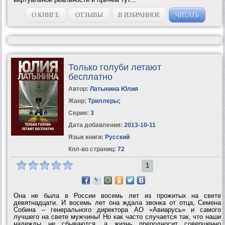
О КНИГЕ
ОТЗЫВЫ
В ИЗБРАННОЕ
ЧИТАТЬ
Только голуби летают
бесплатно
Автор:
Латынина Юлия
Жанр:
Триллеры
;
Серия:
3
Дата добавления:
2013-10-11
Язык книги:
Русский
Кол-во страниц:
72
1
Она не была в России восемь лет из прожитых на свете
девятнадцати. И восемь лет она ждала звонка от отца, Семена
Собина – генерального директора АО «Авиарусь» и самого
лучшего на свете мужчины! Но как часто случается так, что наши
надежды не сбываются, а жизнь преподносит совершенно