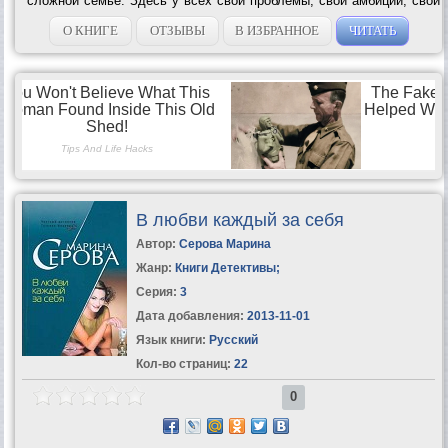
сложной семье. Здесь у всех свои проблемы, свои амбиции, свои
счеты друг с другом. И только ли в этой семье так – разве где-то в
огромном...
О КНИГЕ
ОТЗЫВЫ
В ИЗБРАННОЕ
ЧИТАТЬ
В любви каждый за себя
Автор:
Серова Марина
Жанр:
Книги Детективы
;
Серия:
3
Дата добавления:
2013-11-01
Язык книги:
Русский
Кол-во страниц:
22
0