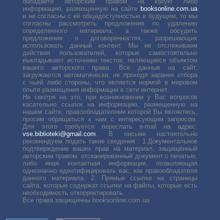
обладаете авторским правом на какую либо
информацию, размещенную на сайте
booksonline.com.ua
и не согласны с её общедоступностью в будущем, то мы
согласны рассмотреть предложения по удалению
определенного материала, а также обсудить
предложения о договоренностях, разрешающих
использовать данный контент. Мы не отслеживаем
действия пользователей, которые самостоятельно
выкладывают источники текстов, являющиеся объектом
вашего авторского права. Все данные на сайт,
загружаются автоматически, не проходя заранее отбора
с чьей либо стороны, что является нормой в мировом
опыте размещения информации в сети интернет.
Не смотря на это, при возникновении у Вас вопросов
касательно ссылок на информацию, размещенную на
нашем сайте, правообладателями которой Вы являетесь,
просим обращаться к нам с интересующим запросом.
Для этого требуется переслать е-mail на адрес:
vse.biblioteki@gmail.com
. В письме настоятельно
рекомендуем подать такие сведения : 1.Документальное
подтверждение ваших прав на материал, защищённый
авторским правом: отсканированный документ с печатью,
либо иная контактная информация, позволяющая
однозначно идентифицировать вас, как правообладателя
данного материала. 2. Прямые ссылки на страницы
сайта, которые содержат ссылки на файлы, которые есть
необходимость откорректировать.
Все права защищенны booksonline.com.ua