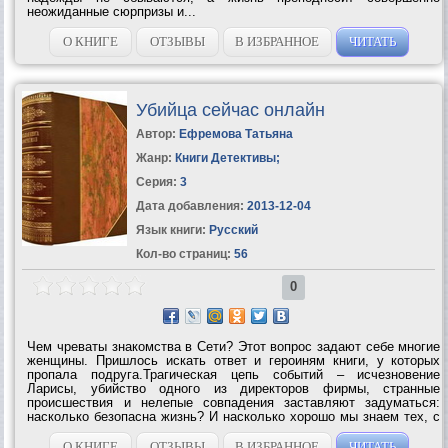
неожиданные сюрпризы и...
О КНИГЕ
ОТЗЫВЫ
В ИЗБРАННОЕ
ЧИТАТЬ
Убийца сейчас онлайн
Автор:
Ефремова Татьяна
Жанр:
Книги Детективы
;
Серия:
3
Дата добавления:
2013-12-04
Язык книги:
Русский
Кол-во страниц:
56
0
Чем чреваты знакомства в Сети? Этот вопрос задают себе многие
женщины. Пришлось искать ответ и героиням книги, у которых
пропала подруга.Трагическая цепь событий – исчезновение
Ларисы, убийство одного из директоров фирмы, странные
происшествия и нелепые совпадения заставляют задуматься:
насколько безопасна жизнь? И насколько хорошо мы знаем тех, с
кем проводим все рабочее время на сжатом пространстве
обычного офиса? Жизнь резко...
О КНИГЕ
ОТЗЫВЫ
В ИЗБРАННОЕ
ЧИТАТЬ