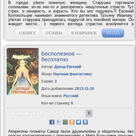
В городе убили пожилую женщину. Старушка торговала
соленьями, из-за них-то и разгорелись нешуточные страсти. Тут
страх, и ненависть, и корысть. Кто бы мог подумать?! Евгений
Колокольцев нанимает знаменитого детектива Татьяну Иванову:
убитая старушка приходилась подругой его покойной матери. Он
жаждет мести... с первого взгляда страстно влюбляется в
Татьяну. Увы, она не устояла. А за эту неосторожность едва не
поплатилась жизнью. Ведь...
О КНИГЕ
ОТЗЫВЫ
В ИЗБРАННОЕ
ЧИТАТЬ
Бесполезное —
бесплатно
Автор:
Дрозд Евгений
Жанр:
Научная фантастика
;
Серия:
3
Дата добавления:
2013-11-20
Язык книги:
Русский
Кол-во страниц:
6
0
Аборигены планеты Самор были дружелюбны и общительны, без
опаски контактировали с пришедшими с Неба Большими людьми,