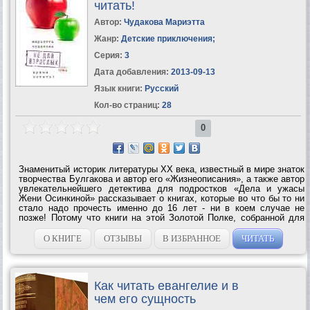
читать!
Автор:
Чудакова Мариэтта
Жанр:
Детские приключения
;
Серия:
3
Дата добавления:
2013-09-13
Язык книги:
Русский
Кол-во страниц:
28
0
Знаменитый историк литературы ХХ века, известный в мире знаток
творчества Булгакова и автор его «Жизнеописания», а также автор
увлекательнейшего детектива для подростков «Дела и ужасы
Жени Осинкиной» рассказывает о книгах, которые во что бы то ни
стало надо прочесть именно до 16 лет - ни в коем случае не
позже! Потому что книги на этой Золотой Полке, собранной для
вас Мариэттой Чудаковой, так хитро написаны, что если вы
опоздаете и...
О КНИГЕ
ОТЗЫВЫ
В ИЗБРАННОЕ
ЧИТАТЬ
Как читать евангелие и в
чем его сущность