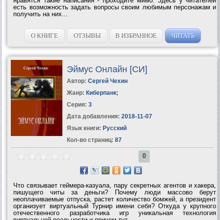
нравятся такие написания - проходите мимо. Здесь у читателей
есть возможность задать вопросы своим любимым персонажам и
получить на них...
О КНИГЕ
ОТЗЫВЫ
В ИЗБРАННОЕ
ЧИТАТЬ
Эймус Онлайн [СИ]
Автор:
Сергей Чехин
Жанр:
Киберпанк
;
Серия:
3
Дата добавления:
2018-11-07
Язык книги:
Русский
Кол-во страниц:
87
0
Что связывает геймера-казуала, пару секретных агентов и хакера,
пишущего читы за деньги? Почему люди массово берут
неоплачиваемые отпуска, растет количество бомжей, а президент
организует виртуальный Турнир имени себя? Откуда у крупного
отечественного разработчика игр уникальная технология
виртуальной реальности и причем тут...