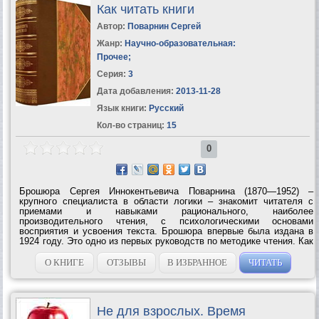
Как читать книги
Автор:
Поварнин Сергей
Жанр:
Научно-образовательная:
Прочее
;
Серия:
3
Дата добавления:
2013-11-28
Язык книги:
Русский
Кол-во страниц:
15
0
Брошюра Сергея Иннокентьевича Поварнина (1870—1952) –
крупного специалиста в области логики – знакомит читателя с
приемами и навыками рационального, наиболее
производительного чтения, с психологическими основами
восприятия и усвоения текста. Брошюра впервые была издана в
1924 году. Это одно из первых руководств по методике чтения. Как
писал C. И. Пoварнин в предисловии к изданию 1924 года, – это
«краткое введение в искусство чтения»....
О КНИГЕ
ОТЗЫВЫ
В ИЗБРАННОЕ
ЧИТАТЬ
Не для взрослых. Время