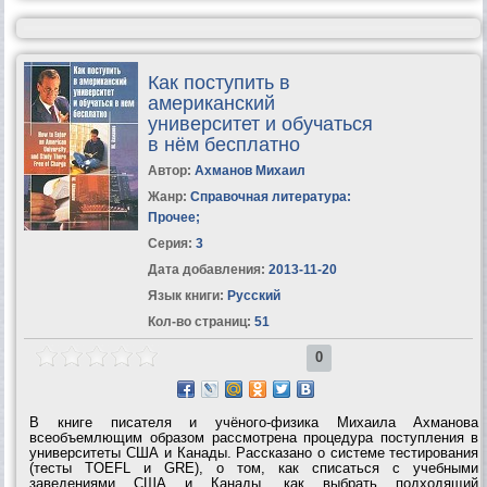
Как поступить в
американский
университет и обучаться
в нём бесплатно
Автор:
Ахманов Михаил
Жанр:
Справочная литература:
Прочее
;
Серия:
3
Дата добавления:
2013-11-20
Язык книги:
Русский
Кол-во страниц:
51
0
В книге писателя и учёного-физика Михаила Ахманова
всеобъемлющим образом рассмотрена процедура поступления в
университеты США и Канады. Рассказано о системе тестирования
(тесты TOEFL и GRE), о том, как списаться с учебными
заведениями США и Канады, как выбрать подходящий