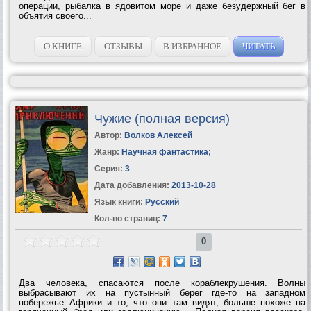
операции, рыбалка в ядовитом море и даже безудержный бег в
объятия своего...
О КНИГЕ
ОТЗЫВЫ
В ИЗБРАННОЕ
ЧИТАТЬ
Чужие (полная версия)
Автор:
Волков Алексей
Жанр:
Научная фантастика
;
Серия:
3
Дата добавления:
2013-10-28
Язык книги:
Русский
Кол-во страниц:
7
0
Два человека, спасаются после кораблекрушения. Волны
выбрасывают их на пустынный берег где-то на западном
побережье Африки и то, что они там видят, больше похоже на