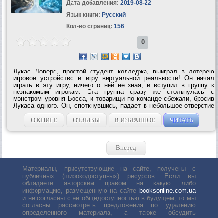
Дата добавления:
2019-08-22
Язык книги:
Русский
Кол-во страниц:
156
0
Лукас Ловерс, простой студент колледжа, выиграл в лотерею
игровое устройство и игру виртуальной реальности! Он начал
играть в эту игру, ничего о ней не зная, и вступил в группу к
незнакомым игрокам. Эта группа сразу же столкнулась с
монстром уровня Босса, и товарищи по команде сбежали, бросив
Лукаса одного. Он, споткнувшись, падает в небольшое отверстие
и спасается от Босса, однако, умудряется застрять в этой
пещере! Да еще и не...
О КНИГЕ
ОТЗЫВЫ
В ИЗБРАННОЕ
ЧИТАТЬ
Вперед
Материалы, присутствующие на сайте, получены с
публичных (широкодоступных) ресурсов. Если вы
обладаете авторским правом на какую либо
информацию, размещенную на сайте
booksonline.com.ua
и не согласны с её общедоступностью в будущем, то мы
согласны рассмотреть предложения по удалению
определенного материала, а также обсудить