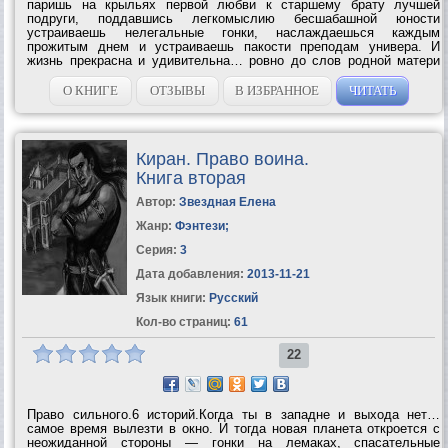
паришь на крыльях первой любви к старшему брату лучшей
подруги, поддавшись легкомыслию бесшабашной юности
устраиваешь нелегальные гонки, наслаждаешься каждым
прожитым днем и устраиваешь пакости преподам универа. И
жизнь прекрасна и удивительна… ровно до слов родной матери
«Кира, это твой...
О КНИГЕ
ОТЗЫВЫ
В ИЗБРАННОЕ
ЧИТАТЬ
Киран. Право воина.
Книга вторая
Автор:
Звездная Елена
Жанр:
Фэнтези
;
Серия:
3
Дата добавления:
2013-11-21
Язык книги:
Русский
Кол-во страниц:
61
22
Право сильного.6 историй.Когда ты в западне и выхода нет…
самое время вылезти в окно. И тогда новая планета откроется с
неожиданной стороны — гонки на лемаках, спасательные