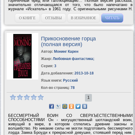
горячечный бред или галлюцинацию… Полная версия рассказа,
значительно отличающаяся от того, что было напечатано в
журнале «Искатель» в 1961 году. С оригинальными рисунками Н.
М....
О КНИГЕ
ОТЗЫВЫ
В ИЗБРАННОЕ
ЧИТАТЬ
Прикосновение горца
(полная версия)
Автор:
Mонинг Карен
Жанр:
Любовная фантастика
;
Серия:
3
Дата добавления:
2013-10-18
Язык книги:
Русский
Кол-во страниц:
78
1
БЕССМЕРТНЫЙ ВОИН СО СВЕРХЪЕСТЕСТВЕННЫМИ
СПОСОБНОСТЯМИ Он - могущественный шотландский воин,
живущий в мире, в котором сплелись древние законы и
волшебство. Но никакие силы не могли подготовить бессмертного
лэрда Замка Броуди к прекрасной девушке, стоявшей перед ним.