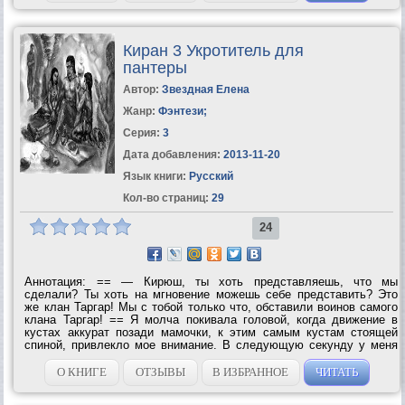
Киран 3 Укротитель для
пантеры
Автор:
Звездная Елена
Жанр:
Фэнтези
;
Серия:
3
Дата добавления:
2013-11-20
Язык книги:
Русский
Кол-во страниц:
29
24
Аннотация: == — Кирюш, ты хоть представляешь, что мы
сделали? Ты хоть на мгновение можешь себе представить? Это
же клан Таргар! Мы с тобой только что, обставили воинов самого
клана Таргар! == Я молча покивала головой, когда движение в
кустах аккурат позади мамочки, к этим самым кустам стоящей
спиной, привлекло мое внимание. В следующую секунду у меня
исчезла и усталость, и чувство голода, и даже желание просто
полежать в воде испарилось...
О КНИГЕ
ОТЗЫВЫ
В ИЗБРАННОЕ
ЧИТАТЬ