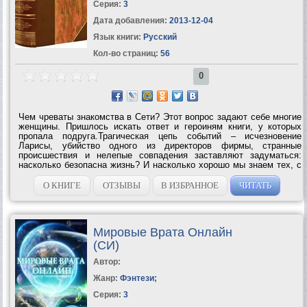
Серия:
3
Дата добавления:
2013-12-04
Язык книги:
Русский
Кол-во страниц:
56
0
Чем чреваты знакомства в Сети? Этот вопрос задают себе многие
женщины. Пришлось искать ответ и героиням книги, у которых
пропала подруга.Трагическая цепь событий – исчезновение
Ларисы, убийство одного из директоров фирмы, странные
происшествия и нелепые совпадения заставляют задуматься:
насколько безопасна жизнь? И насколько хорошо мы знаем тех, с
кем проводим все рабочее время на сжатом пространстве
обычного офиса? Жизнь резко...
О КНИГЕ
ОТЗЫВЫ
В ИЗБРАННОЕ
ЧИТАТЬ
Мировые Врата Онлайн
(СИ)
Автор:
Жанр:
Фэнтези
;
Серия:
3