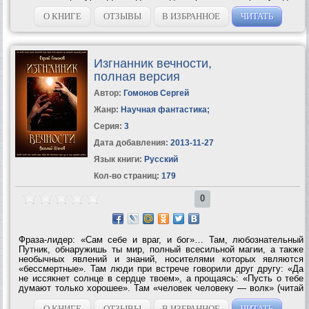
свет полное издание «Двенадцати стульев». Теперь – тоже
впервые в истории –...
О КНИГЕ
ОТЗЫВЫ
В ИЗБРАННОЕ
ЧИТАТЬ
Изгнанник вечности,
полная версия
Автор:
Гомонов Сергей
Жанр:
Научная фантастика
;
Серия:
3
Дата добавления:
2013-11-27
Язык книги:
Русский
Кол-во страниц:
179
0
Фраза-лидер: «Сам себе и враг, и бог»… Там, любознательный
Путник, обнаружишь ты мир, полный всесильной магии, а также
необычных явлений и знаний, носителями которых являются
«бессмертные». Там люди при встрече говорили друг другу: «Да
не иссякнет солнце в сердце твоем», а прощаясь: «Пусть о тебе
думают только хорошее». Там «человек человеку — волк» (читай
— друг), но может оказаться и так, что «человек человеку —
человек». Не в...
О КНИГЕ
ОТЗЫВЫ
В ИЗБРАННОЕ
ЧИТАТЬ