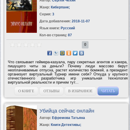
Автор:
Сергей Чехин
Жанр:
Киберпанк
;
Серия:
3
Дата добавления:
2018-11-07
Язык книги:
Русский
Кол-во страниц:
87
0
Что связывает геймера-казуала, пару секретных агентов и хакера,
пишущего читы за деньги? Почему люди массово берут
неоплачиваемые отпуска, растет количество бомжей, а президент
организует виртуальный Турнир имени себя? Откуда у крупного
отечественного разработчика игр уникальная технология
виртуальной реальности и причем тут...
О КНИГЕ
ОТЗЫВЫ
В ИЗБРАННОЕ
ЧИТАТЬ
Убийца сейчас онлайн
Автор:
Ефремова Татьяна
Жанр:
Книги Детективы
;