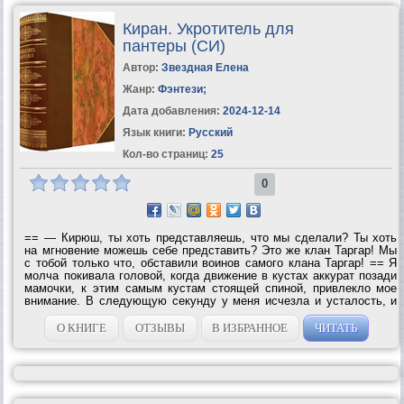
Киран. Укротитель для
пантеры (СИ)
Автор:
Звездная Елена
Жанр:
Фэнтези
;
Дата добавления:
2024-12-14
Язык книги:
Русский
Кол-во страниц:
25
0
== — Кирюш, ты хоть представляешь, что мы сделали? Ты хоть
на мгновение можешь себе представить? Это же клан Таргар! Мы
с тобой только что, обставили воинов самого клана Таргар! == Я
молча покивала головой, когда движение в кустах аккурат позади
мамочки, к этим самым кустам стоящей спиной, привлекло мое
внимание. В следующую секунду у меня исчезла и усталость, и
чувство голода, и даже желание просто полежать в воде
испарилось мгновенно!...
О КНИГЕ
ОТЗЫВЫ
В ИЗБРАННОЕ
ЧИТАТЬ