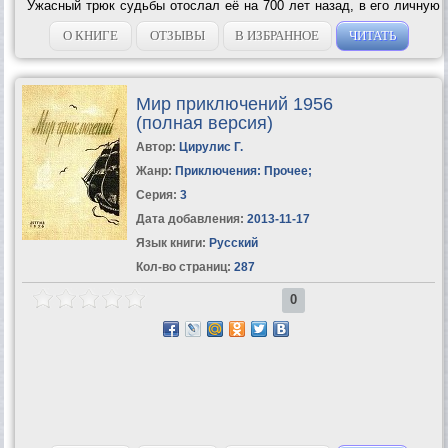
Ужасный трюк судьбы отослал её на 700 лет назад, в его личную
комнату, чтобы соблазнить красотой девушки и обольстить его
страстью, которую он никогда не смог бы...
О КНИГЕ
ОТЗЫВЫ
В ИЗБРАННОЕ
ЧИТАТЬ
Мир приключений 1956
(полная версия)
Автор:
Цирулис Г.
Жанр:
Приключения: Прочее
;
Серия:
3
Дата добавления:
2013-11-17
Язык книги:
Русский
Кол-во страниц:
287
0