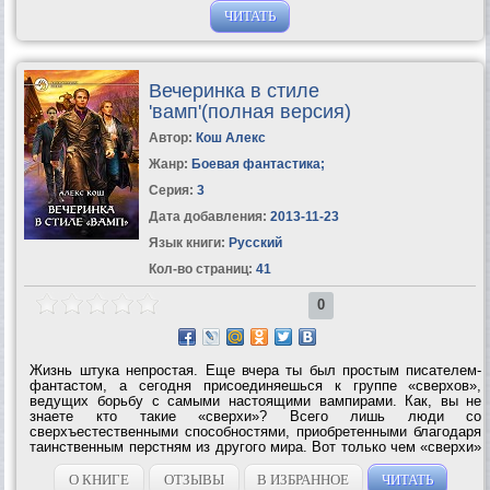
ЧИТАТЬ
Вечеринка в стиле
'вамп'(полная версия)
Автор:
Кош Алекс
Жанр:
Боевая фантастика
;
Серия:
3
Дата добавления:
2013-11-23
Язык книги:
Русский
Кол-во страниц:
41
0
Жизнь штука непростая. Еще вчера ты был простым писателем-
фантастом, а сегодня присоединяешься к группе «сверхов»,
ведущих борьбу с самыми настоящими вампирами. Как, вы не
знаете кто такие «сверхи»? Всего лишь люди со
сверхъестественными способностями, приобретенными благодаря
таинственным перстням из другого мира. Вот только чем «сверхи»
лучше и кто дал им право охотиться на вампиров, как на диких
зверей? В любом случае, скоро все...
О КНИГЕ
ОТЗЫВЫ
В ИЗБРАННОЕ
ЧИТАТЬ