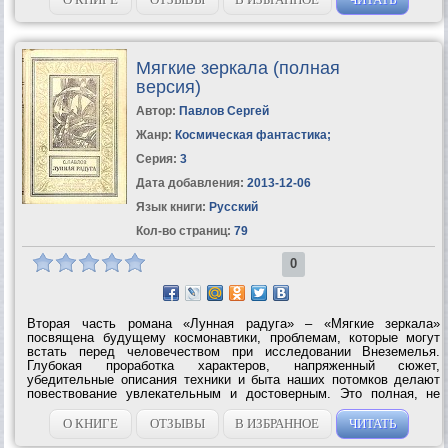
Мягкие зеркала (полная
версия)
Автор:
Павлов Сергей
Жанр:
Космическая фантастика
;
Серия:
3
Дата добавления:
2013-12-06
Язык книги:
Русский
Кол-во страниц:
79
0
Вторая часть романа «Лунная радуга» – «Мягкие зеркала»
посвящена будущему космонавтики, проблемам, которые могут
встать перед человечеством при исследовании Внеземелья.
Глубокая проработка характеров, напряженный сюжет,
убедительные описания техники и быта наших потомков делают
повествование увлекательным и достоверным. Это полная, не
журнальная, версия книги. Файл выложен с ведома автора.
Официальное сетевое...
О КНИГЕ
ОТЗЫВЫ
В ИЗБРАННОЕ
ЧИТАТЬ