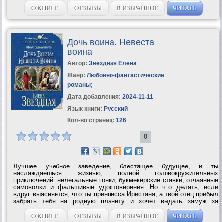
своим долгом понять, что перед ними — цепочка жутких
мистических совпадений или же это сам...
О КНИГЕ
ОТЗЫВЫ
В ИЗБРАННОЕ
ЧИТАТЬ
Дочь воина. Невеста
воина
Автор:
Звездная Елена
Жанр:
Любовно-фантастические
романы
;
Дата добавления:
2024-11-11
Язык книги:
Русский
Кол-во страниц:
126
0
Лучшее учебное заведение, блестящее будущее, и ты
наслаждаешься жизнью, полной головокружительных
приключений: нелегальные гонки, букмекерские ставки, отчаянные
самоволки и фальшивые удостоверения. Но что делать, если
вдруг выясняется, что ты принцесса Иристана, а твой отец прибыл
забрать тебя на родную планету и хочет выдать замуж за
сильнейшего из своих воинов? Прирожденный мастер по
проделкам, подставам и незаконным видам...
О КНИГЕ
ОТЗЫВЫ
В ИЗБРАННОЕ
ЧИТАТЬ