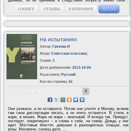
двойках, об их причинах и следствиях попросту изжил себя…
Роман «Кафедра» о больших сердцах и малых, о любви, сути
преподавания и о том, как все...
О КНИГЕ
ОТЗЫВЫ
В ИЗБРАННОЕ
ЧИТАТЬ
На испытаниях
Автор:
Грекова И
Жанр:
Советская классика
;
Серия:
3
Дата добавления:
2013-10-04
Язык книги:
Русский
Кол-во страниц:
42
0
Они уезжали, а он оставался. Потом они улетят в Москву, всякие
там свои диссертации писать, а он опять останется. В степи, в
жаре, в мошке. Жара не жара – вкалывай. И всегда так. Приедут,
поглядят, покритикуют – и снова к себе, на север. Дождь у них
идет. Мостовые блестят, девушки в разноцветных плащах, как
розы. Москвичи, сукины дети. ...