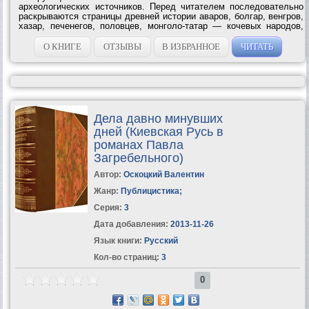
археологических источников. Перед читателем последовательно
раскрываются страницы древней истории аваров, болгар, венгров,
хазар, печенегов, половцев, монголо-татар — кочевых народов,
противостоявших восточным славянам и Киевской Руси. Для
широкого круга...
О КНИГЕ
ОТЗЫВЫ
В ИЗБРАННОЕ
ЧИТАТЬ
Дела давно минувших
дней (Киевская Русь в
романах Павла
Загребельного)
Автор:
Оскоцкий Валентин
Жанр:
Публицистика
;
Серия:
3
Дата добавления:
2013-11-26
Язык книги:
Русский
Кол-во страниц:
3
0