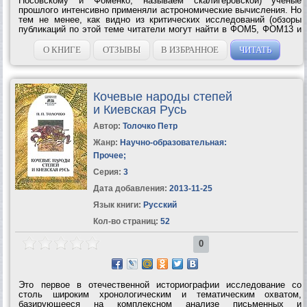
Носовскому и Фоменко, называем скалигеровской) ученые
прошлого интенсивно применяли астрономические вычисления. Но
тем не менее, как видно из критических исследований (обзоры
публикаций по этой теме читатели могут найти в ФОМ5, ФОМ13 и
ГАБ), скалигеровская схема неверна и содержит грубые ошибки.
Почему вышло так?...
О КНИГЕ
ОТЗЫВЫ
В ИЗБРАННОЕ
ЧИТАТЬ
Кочевые народы степей
и Киевская Русь
Автор:
Толочко Петр
Жанр:
Научно-образовательная:
Прочее
;
Серия:
3
Дата добавления:
2013-11-25
Язык книги:
Русский
Кол-во страниц:
52
0
Это первое в отечественной историографии исследование со
столь широким хронологическим и тематическим охватом,
базирующееся на комплексном анализе письменных и