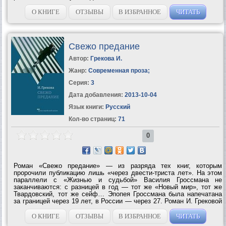
О КНИГЕ
ОТЗЫВЫ
В ИЗБРАННОЕ
ЧИТАТЬ
Свежо предание
Автор:
Грекова И.
Жанр:
Современная проза
;
Серия:
3
Дата добавления:
2013-10-04
Язык книги:
Русский
Кол-во страниц:
71
0
Роман «Свежо предание» — из разряда тех книг, которым
пророчили публикацию лишь «через двести-триста лет». На этом
параллели с «Жизнью и судьбой» Василия Гроссмана не
заканчиваются: с разницей в год — тот же «Новый мир», тот же
Твардовский, тот же сейф… Эпопея Гроссмана была напечатана
за границей через 19 лет, в России — через 27. Роман И. Грековой
увидел свет через 33 года (на родине — через 35 лет), к счастью,
при жизни автора. В нем Елена...
О КНИГЕ
ОТЗЫВЫ
В ИЗБРАННОЕ
ЧИТАТЬ