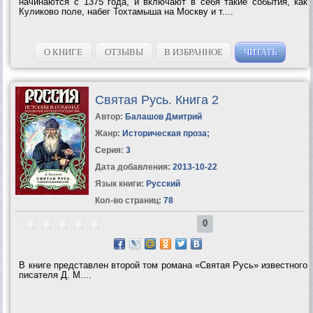
начинаются с 1375 года, и включают в себя такие события, как
Куликово поле, набег Тохтамыша на Москву и т....
О КНИГЕ
ОТЗЫВЫ
В ИЗБРАННОЕ
ЧИТАТЬ
Святая Русь. Книга 2
Автор:
Балашов Дмитрий
Жанр:
Историческая проза
;
Серия:
3
Дата добавления:
2013-10-22
Язык книги:
Русский
Кол-во страниц:
78
0
В книге представлен второй том романа «Святая Русь» известного
писателя Д. М....