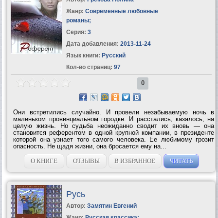
Жанр:
Современные любовные
романы
;
Серия:
3
Дата добавления:
2013-11-24
Язык книги:
Русский
Кол-во страниц:
97
0
Они встретились случайно. И провели незабываемую ночь в
маленьком провинциальном городке. И расстались, казалось, на
целую жизнь. Но судьба неожиданно сводит их вновь — она
становится референтом в одной крупной компании, в президенте
которой она узнает того самого человека. Ее любимому грозит
опасность. Не щадя жизни, она бросается ему на...
О КНИГЕ
ОТЗЫВЫ
В ИЗБРАННОЕ
ЧИТАТЬ
Русь
Автор:
Замятин Евгений
Жанр:
Русская классика
;