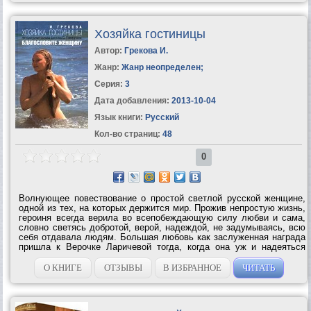
Хозяйка гостиницы
Автор:
Грекова И.
Жанр:
Жанр неопределен
;
Серия:
3
Дата добавления:
2013-10-04
Язык книги:
Русский
Кол-во страниц:
48
0
Волнующее повествование о простой светлой русской женщине,
одной из тех, на которых держится мир. Прожив непростую жизнь,
героиня всегда верила во всепобеждающую силу любви и сама,
словно светясь добротой, верой, надеждой, не задумываясь, всю
себя отдавала людям. Большая любовь как заслуженная награда
пришла к Верочке Ларичевой тогда, когда она уж и надеяться
перестала… Эта книга — литературная основа фильма С.
Говорухина...
О КНИГЕ
ОТЗЫВЫ
В ИЗБРАННОЕ
ЧИТАТЬ