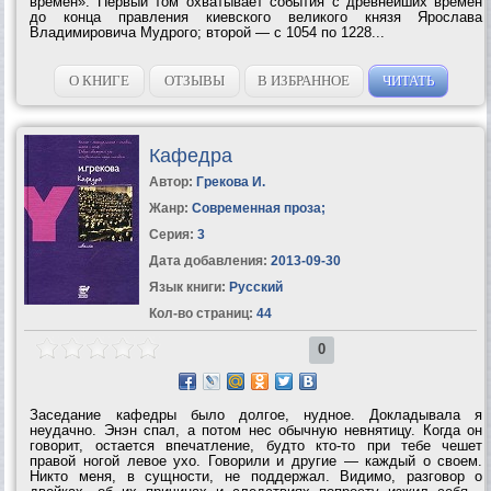
времен». Первый том охватывает события с древнейших времен
до конца правления киевского великого князя Ярослава
Владимировича Мудрого; второй — с 1054 по 1228...
О КНИГЕ
ОТЗЫВЫ
В ИЗБРАННОЕ
ЧИТАТЬ
Кафедра
Автор:
Грекова И.
Жанр:
Современная проза
;
Серия:
3
Дата добавления:
2013-09-30
Язык книги:
Русский
Кол-во страниц:
44
0
Заседание кафедры было долгое, нудное. Докладывала я
неудачно. Энэн спал, а потом нес обычную невнятицу. Когда он
говорит, остается впечатление, будто кто-то при тебе чешет
правой ногой левое ухо. Говорили и другие — каждый о своем.
Никто меня, в сущности, не поддержал. Видимо, разговор о