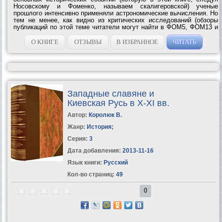
Носовскому и Фоменко, называем скалигеровской) ученые
прошлого интенсивно применяли астрономические вычисления. Но
тем не менее, как видно из критических исследований (обзоры
публикаций по этой теме читатели могут найти в ФОМ5, ФОМ13 и
ГАБ), скалигеровская схема неверна и содержит грубые ошибки.
Почему вышло так?...
О КНИГЕ
ОТЗЫВЫ
В ИЗБРАННОЕ
ЧИТАТЬ
Западные славяне и
Киевская Русь в X-XI вв.
Автор:
Королюк В.
Жанр:
История
;
Серия:
3
Дата добавления:
2013-11-16
Язык книги:
Русский
Кол-во страниц:
49
0