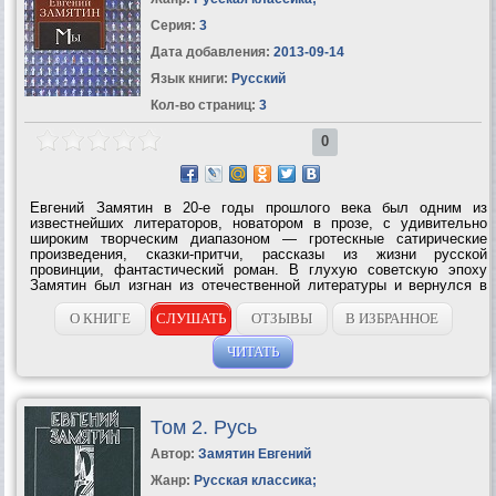
Серия:
3
Дата добавления:
2013-09-14
Язык книги:
Русский
Кол-во страниц:
3
0
Евгений Замятин в 20-е годы прошлого века был одним из
известнейших литераторов, новатором в прозе, с удивительно
широким творческим диапазоном — гротескные сатирические
произведения, сказки-притчи, рассказы из жизни русской
провинции, фантастический роман. В глухую советскую эпоху
Замятин был изгнан из отечественной литературы и вернулся в
нее уже в новейшее...
О КНИГЕ
СЛУШАТЬ
ОТЗЫВЫ
В ИЗБРАННОЕ
ЧИТАТЬ
Том 2. Русь
Автор:
Замятин Евгений
Жанр:
Русская классика
;