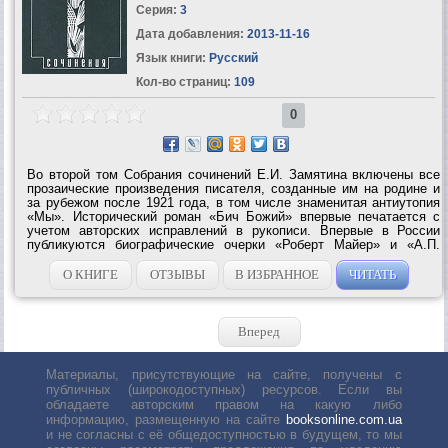
Серия:
3
Дата добавления:
2013-11-16
Язык книги:
Русский
Кол-во страниц:
109
0
Во второй том Собрания сочинений Е.И. Замятина включены все
прозаические произведения писателя, созданные им на родине и
за рубежом после 1921 года, в том числе знаменитая антиутопия
«Мы». Исторический роман «Бич Божий» впервые печатается с
учетом авторских исправлений в рукописи. Впервые в России
публикуются биографические очерки «Роберт Майер» и «А.П.
Чехов», выходившие в Германии в 1921 г. К сожалению, часть
произведений в файле...
О КНИГЕ
ОТЗЫВЫ
В ИЗБРАННОЕ
ЧИТАТЬ
Вперед
Материалы, присутствующие на сайте, получены с
публичных (широкодоступных) ресурсов. Если вы
обладаете авторским правом на какую либо
информацию, размещенную на сайте
booksonline.com.ua
и не согласны с её общедоступностью в будущем, то мы