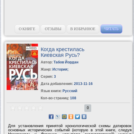
О КНИГЕ
ОТЗЫВЫ
В ИЗБРАННОЕ
ЧИТАТЬ
Когда крестилась
Киевская Русь?
Автор:
Табов Йордан
Жанр:
История
;
Серия:
3
Дата добавления:
2013-11-16
Язык книги:
Русский
Кол-во страниц:
108
0
Для установления принятой хронологической схемы датировок
основных исторических событий (которую в этой книге, следуя