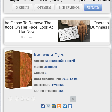
фундаментальные исследования, в которых описываются
социально-экономические процессы в древнерусском...
О КНИГЕ
ОТЗЫВЫ
В ИЗБРАННОЕ
ЧИТАТЬ
Киевская Русь
Автор:
Вернадский Георгий
Жанр:
История
;
Серия:
3
Дата добавления:
2013-12-05
Язык книги:
Русский
Кол-во страниц:
155
0