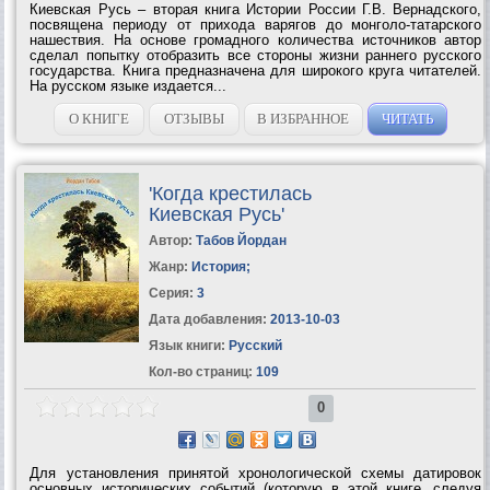
Киевская Русь – вторая книга Истории России Г.В. Вернадского,
посвящена периоду от прихода варягов до монголо-татарского
нашествия. На основе громадного количества источников автор
сделал попытку отобразить все стороны жизни раннего русского
государства. Книга предназначена для широкого круга читателей.
На русском языке издается...
О КНИГЕ
ОТЗЫВЫ
В ИЗБРАННОЕ
ЧИТАТЬ
'Когда крестилась
Киевская Русь'
Автор:
Табов Йордан
Жанр:
История
;
Серия:
3
Дата добавления:
2013-10-03
Язык книги:
Русский
Кол-во страниц:
109
0
Для установления принятой хронологической схемы датировок
основных исторических событий (которую в этой книге, следуя