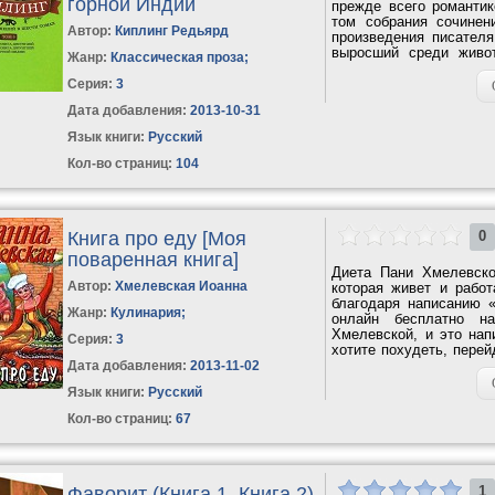
горной Индии
прежде всего романтик
том собрания сочинен
Автор:
Киплинг Редьярд
произведения писател
выросший среди живот
Жанр:
Классическая проза
;
Способность...
Серия:
3
Дата добавления:
2013-10-31
Язык книги:
Русский
Кол-во страниц:
104
Книга про еду [Моя
0
поваренная книга]
Диета Пани Хмелевско
Автор:
Хмелевская Иоанна
которая живет и рабо
благодаря написанию 
Жанр:
Кулинария
;
онлайн бесплатно н
Хмелевской, и это нап
Серия:
3
хотите похудеть, перей
по каким...
Дата добавления:
2013-11-02
Язык книги:
Русский
Кол-во страниц:
67
Фаворит (Книга 1, Книга 2)
1