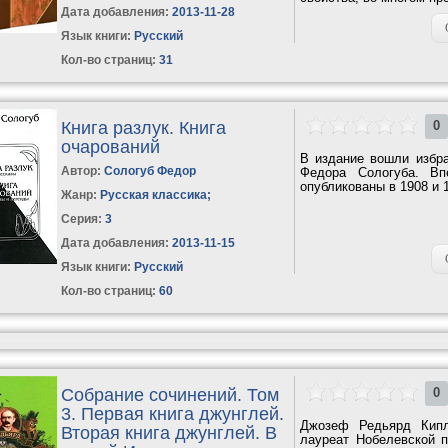
Дата добавления:
2013-11-28
Язык книги:
Русский
Кол-во страниц:
31
Книга разлук. Книга
0
очарований
В издание вошли избра
Автор:
Сологуб Федор
Федора Сологуба. Вп
опубликованы в 1908 и 1
Жанр:
Русская классика
;
Серия:
3
Дата добавления:
2013-11-15
Язык книги:
Русский
Кол-во страниц:
60
Собрание сочинений. Том
0
3. Первая книга джунглей.
Джозеф Редьярд Кипл
Вторая книга джунглей. В
лауреат Нобелевской п