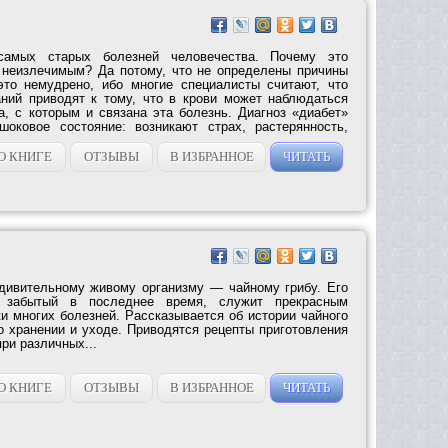
амых старых болезней человечества. Почему это
 неизлечимым? Да потому, что не определены причины
это немудрено, ибо многие специалисты считают, что
ний приводят к тому, что в крови может наблюдаться
а, с которым и связана эта болезнь. Диагноз «диабет»
шоковое состояние: возникают страх, растерянность,
О КНИГЕ
ОТЗЫВЫ
В ИЗБРАННОЕ
ЧИТАТЬ
дивительному живому организму — чайному грибу. Его
о забытый в последнее время, служит прекрасным
и многих болезней. Рассказывается об истории чайного
о хранении и уходе. Приводятся рецепты приготовления
при различных...
О КНИГЕ
ОТЗЫВЫ
В ИЗБРАННОЕ
ЧИТАТЬ