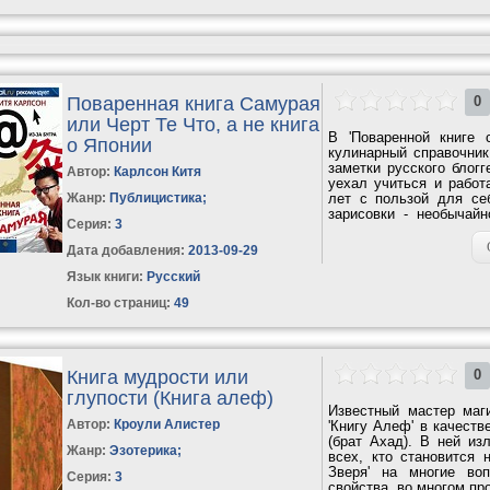
Поваренная книга Самурая
0
или Черт Те Что, а не книга
В 'Поваренной книге 
о Японии
кулинарный справочник
заметки русского блогг
Автор:
Карлсон Китя
уехал учиться и рабо
Жанр:
Публицистика
;
лет с пользой для се
зарисовки - необычай
Серия:
3
этакий...
Дата добавления:
2013-09-29
Язык книги:
Русский
Кол-во страниц:
49
Книга мудрости или
0
глупости (Книга алеф)
Известный мастер маг
Автор:
Кроули Алистер
'Книгу Алеф' в качест
(брат Ахад). В ней и
Жанр:
Эзотерика
;
всех, кто становится 
Зверя' на многие во
Серия:
3
свойства, во многом пр