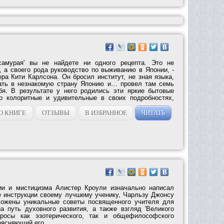
самурая' вы не найдете ни одного рецепта. Это не
, а своего рода руководство по выживанию в Японии, -
ера Кити Карлсона. Он бросил институт, не зная языка,
тать в незнакомую страну Японию и… провел там семь
бя. В результате у него родились эти яркие бытовые
но колоритные и удивительные в своих подробностях,
О КНИГЕ
ОТЗЫВЫ
В ИЗБРАННОЕ
ЧИТАТЬ
ии и мистицизма Алистер Кроули изначально написал
ве инструкции своему лучшему ученику, Чарльзу Джонсу
зложены уникальные советы посвященного учителя для
на путь духовного развития, а также взгляд 'Великого
просы как эзотерического, так и общефилософского
оясняющий его...