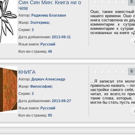
Син Син Мин: Книга ни о
0
чем
Ошо, также известны
Автор:
Раджниш Бхагаван
нашего времени. Ошо о
книга составлена из дв
Жанр:
Эзотерика
;
комментарии к сутра
комментарии к сутрам
Серия:
3
основанных на книге «
Ошо с...
Дата добавления:
2013-09-11
Язык книги:
Русский
Кол-во страниц:
46
КНИГА
0
Автор:
Деркач Александр
…Я записал эти молит
правильно назвать – по
Жанр:
Философия
;
настройки самого себя,
Серия:
3
читал, из всего,то пр
такие слова, которые,
Дата добавления:
2013-09-27
могли бы стать пусть н
Язык книги:
Русский
Кол-во страниц:
95