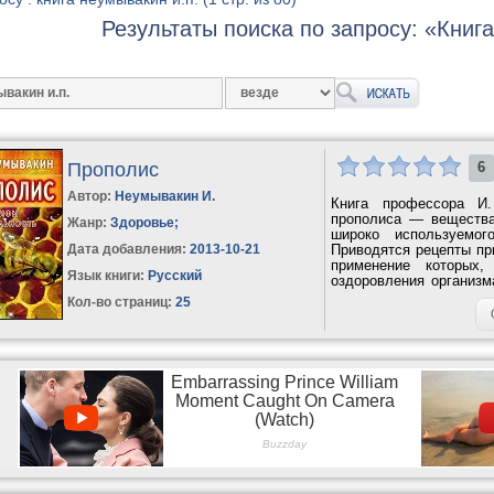
Результаты поиска по запросу: «Книг
Прополис
6
Автор:
Неумывакин И.
Книга профессора И
прополиса — вещества
Жанр:
Здоровье
;
широко используемог
Дата добавления:
2013-10-21
Приводятся рецепты пр
применение которых,
Язык книги:
Русский
оздоровления организм
болезненными...
Кол-во страниц:
25