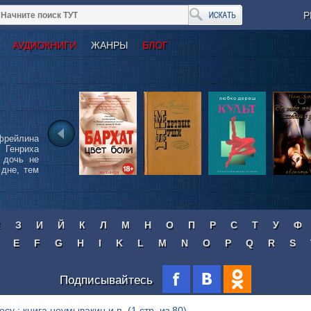
Р
АУДИОКНИГИ
ЖАНРЫ
БЛОГ
фрейлина
 Генриха
 дочь не
дне, тем
Ж
З
И
Й
К
Л
М
Н
О
П
Р
С
Т
У
Ф
E
F
G
H
I
K
L
M
N
O
P
Q
R
S
Подписывайтесь
осу : книга неумывакин и.п.
(1 стр. из 80)