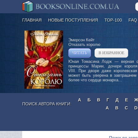
ГЛАВНАЯ
НОВЫЕ ПОСТУПЛЕНИЯ
ТОР-100
FAQ
Эмерсон Кейт
Отказать королю
ЧИТАТЬ
В ИЗБРАННОЕ
»
Юная Томасина Лодж — верная 
принцессы Марии, дочери короля
VIII. При дворе даже королевская
может быть уверена в завтрашнем 
более что сердце монарха...
А
Б
В
Г
Д
Е
ПОИСК АВТОРА КНИГИ:
A
B
C
D
Поиск по запр