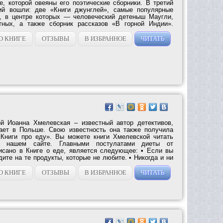
е, которой овеяны его поэтические сборники. В третий
ий вошли: две «Книги джунглей», самые популярные
я, в центре которых — человеческий детеныш Маугли,
ных, а также сборник рассказов «В горной Индии».
О КНИГЕ
ОТЗЫВЫ
В ИЗБРАННОЕ
ЧИТАТЬ
й Иоанна Хмелевская – известный автор детективов,
тает в Польше. Свою известность она также получила
«Книги про еду». Вы можете книги Хмелевской читать
а нашем сайте. Главными постулатами диеты от
исано в Книге о еде, является следующее: • Если вы
дите на те продукты, которые не любите. • Никогда и ни
О КНИГЕ
ОТЗЫВЫ
В ИЗБРАННОЕ
ЧИТАТЬ