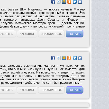
й как Багван Шри Раджниш — просветленный Мастер
значает «океанический», «растворенный в океане». Эта
ух циклов лекций Ошо: «Син син мин: Книга ни о чем» —
м третьего патриарха Дзен Сосана, и «Поиск» —
 Какуана, китайского Мастера Дзен — десять лекций,
Десять быков Дзен» и вопросах искателей, прочитанные
О КНИГЕ
ОТЗЫВЫ
В ИЗБРАННОЕ
ЧИТАТЬ
вы, заговоры, заклинания, мантры – уж нею, как их
тому, что они мне были нужны. Нужны, как камертон для
 своих ыслей и чувств. Из всего, что я видел, слышал,
иходило мне в голову, я попытался отобрать для себя
 как мне казалось, могли помочь мне в жизни.Которые
е руководством к действию, но хотя бы нравственным...
О КНИГЕ
ОТЗЫВЫ
В ИЗБРАННОЕ
ЧИТАТЬ