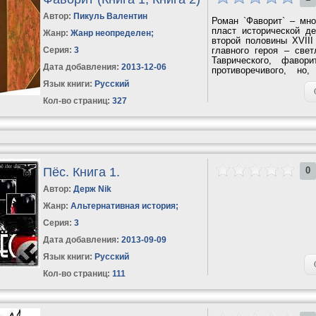
Автор:
Пикуль Валентин
Роман `Фаворит` – мно
пласт исторической д
Жанр:
Жанр неопределен
;
второй половины XVIII
Серия:
3
главного героя – све
Таврического, фавор
Дата добавления:
2013-12-06
противоречивого, но
вторгавшегося...
Язык книги:
Русский
Кол-во страниц:
327
Пёс. Книга 1.
0
Автор:
Держ Nik
Жанр:
Альтернативная история
;
Серия:
3
Дата добавления:
2013-09-09
Язык книги:
Русский
Кол-во страниц:
111