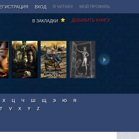
ЕГИСТРАЦИЯ
ВХОД
Я ЧИТАЮ!
МОЙ ПРОФИЛЬ
ДОБАВИТЬ КНИГУ
В ЗАКЛАДКИ
Х
Ц
Ч
Ш
Щ
Э
Ю
Я
T
V
X
Y
Z