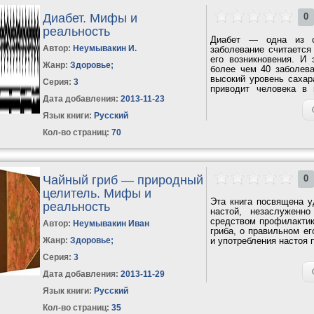
Диабет. Мифы и
0
реальность
Диабет — одна из с
Автор:
Неумывакин И.
заболевание считается
его возникновения. И 
Жанр:
Здоровье
;
более чем 40 заболева
высокий уровень сахар
Серия:
3
приводит человека в 
депрессия....
Дата добавления:
2013-11-23
Язык книги:
Русский
Кол-во страниц:
70
Чайный гриб — природный
0
целитель. Мифы и
Эта книга посвящена у
реальность
настой, незаслуженн
средством профилактик
Автор:
Неумывакин Иван
гриба, о правильном ег
Жанр:
Здоровье
;
и употребления настоя 
Серия:
3
Дата добавления:
2013-11-29
Язык книги:
Русский
Кол-во страниц:
35