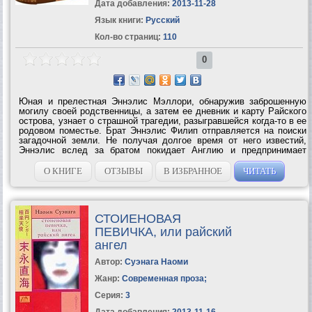
Дата добавления:
2013-11-28
Язык книги:
Русский
Кол-во страниц:
110
0
Юная и прелестная Эннэлис Мэллори, обнаружив заброшенную
могилу своей родственницы, а затем ее дневник и карту Райского
острова, узнает о страшной трагедии, разыгравшейся когда-то в ее
родовом поместье. Брат Эннэлис Филип отправляется на поиски
загадочной земли. Не получая долгое время от него известий,
Эннэлис вслед за братом покидает Англию и предпринимает
рискованное путешествие на другой край Света. Ее ждут
приключения,...
О КНИГЕ
ОТЗЫВЫ
В ИЗБРАННОЕ
ЧИТАТЬ
СТОИЕНОВАЯ
ПЕВИЧКА, или райский
ангел
Автор:
Суэнага Наоми
Жанр:
Современная проза
;
Серия:
3
Дата добавления:
2013-11-16