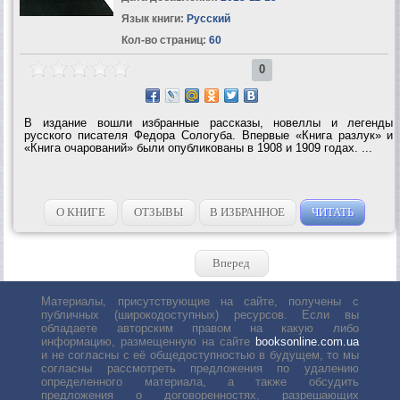
Язык книги:
Русский
Кол-во страниц:
60
0
В издание вошли избранные рассказы, новеллы и легенды
русского писателя Федора Сологуба. Впервые «Книга разлук» и
«Книга очарований» были опубликованы в 1908 и 1909 годах. ...
О КНИГЕ
ОТЗЫВЫ
В ИЗБРАННОЕ
ЧИТАТЬ
Вперед
Материалы, присутствующие на сайте, получены с
публичных (широкодоступных) ресурсов. Если вы
обладаете авторским правом на какую либо
информацию, размещенную на сайте
booksonline.com.ua
и не согласны с её общедоступностью в будущем, то мы
согласны рассмотреть предложения по удалению
определенного материала, а также обсудить
предложения о договоренностях, разрешающих