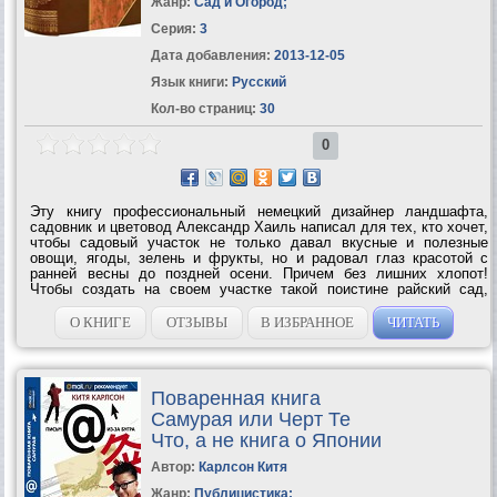
Жанр:
Сад и Огород
;
Серия:
3
Дата добавления:
2013-12-05
Язык книги:
Русский
Кол-во страниц:
30
0
Эту книгу профессиональный немецкий дизайнер ландшафта,
садовник и цветовод Александр Хаиль написал для тех, кто хочет,
чтобы садовый участок не только давал вкусные и полезные
овощи, ягоды, зелень и фрукты, но и радовал глаз красотой с
ранней весны до поздней осени. Причем без лишних хлопот!
Чтобы создать на своем участке такой поистине райский сад,
важно правильно подобрать и рассадить красиво цветущие и не
требующие особого ухода...
О КНИГЕ
ОТЗЫВЫ
В ИЗБРАННОЕ
ЧИТАТЬ
Поваренная книга
Самурая или Черт Те
Что, а не книга о Японии
Автор:
Карлсон Китя
Жанр:
Публицистика
;