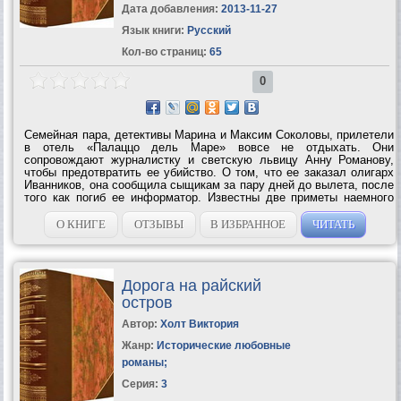
Дата добавления:
2013-11-27
Язык книги:
Русский
Кол-во страниц:
65
0
Семейная пара, детективы Марина и Максим Соколовы, прилетели
в отель «Палаццо дель Маре» вовсе не отдыхать. Они
сопровождают журналистку и светскую львицу Анну Романову,
чтобы предотвратить ее убийство. О том, что ее заказал олигарх
Иванников, она сообщила сыщикам за пару дней до вылета, после
того как погиб ее информатор. Известны две приметы наемного
убийцы: он чемпион по одному из водных видов спорта и имеет
некую странность, иначе...
О КНИГЕ
ОТЗЫВЫ
В ИЗБРАННОЕ
ЧИТАТЬ
Дорога на райский
остров
Автор:
Холт Виктория
Жанр:
Исторические любовные
романы
;
Серия:
3