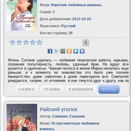
Жанр:
Короткие любовные романы
;
Серия:
3
Дата добавления:
2013-10-24
Язык книги:
Русский
Кол-во страниц:
39
1
Жизнь Соланж удалась — любимая творческая работа, карьера,
огромная популярность, любовь, удачный брак. Но вдруг все
рушится в одночасье. Черная полоса в жизни Марка началась еще
раньше, и к моменту их знакомства это было уже полное
банкротство, даже лампочки в доме перегорели все. Симпатия
рождается, скорее, от отчаяния, и они тянутся друг к другу, как за
соломинку, хватаясь за робкое чувство. И оно благодарно
расцветает в прекрасный...
О КНИГЕ
ОТЗЫВЫ
В ИЗБРАННОЕ
ЧИТАТЬ
Райский уголок
Автор:
Симмонс Сюзанна
Жанр:
Остросюжетные любовные
романы
;