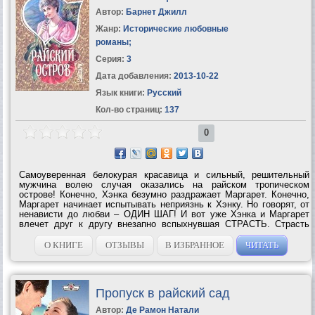
Автор:
Барнет Джилл
Жанр:
Исторические любовные
романы
;
Серия:
3
Дата добавления:
2013-10-22
Язык книги:
Русский
Кол-во страниц:
137
0
Самоуверенная белокурая красавица и сильный, решительный
мужчина волею случая оказались на райском тропическом
острове! Конечно, Хэнка безумно раздражает Маргарет. Конечно,
Маргарет начинает испытывать неприязнь к Хэнку. Но говорят, от
ненависти до любви – ОДИН ШАГ! И вот уже Хэнка и Маргарет
влечет друг к другу внезапно вспыхнувшая СТРАСТЬ. Страсть
жгучая и неодолимая, чувственная и чистая, небесная и...
О КНИГЕ
ОТЗЫВЫ
В ИЗБРАННОЕ
ЧИТАТЬ
Пропуск в райский сад
Автор:
Де Рамон Натали