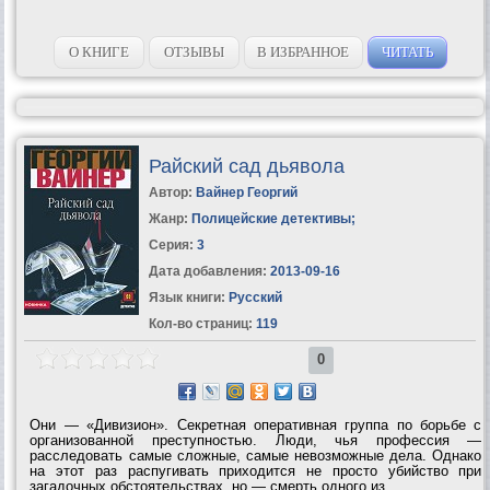
О КНИГЕ
ОТЗЫВЫ
В ИЗБРАННОЕ
ЧИТАТЬ
Райский сад дьявола
Автор:
Вайнер Георгий
Жанр:
Полицейские детективы
;
Серия:
3
Дата добавления:
2013-09-16
Язык книги:
Русский
Кол-во страниц:
119
0
Они — «Дивизион». Секретная оперативная группа по борьбе с
организованной преступностью. Люди, чья профессия —
расследовать самые сложные, самые невозможные дела. Однако
на этот раз распугивать приходится не просто убийство при
загадочных обстоятельствах, но — смерть одного из...