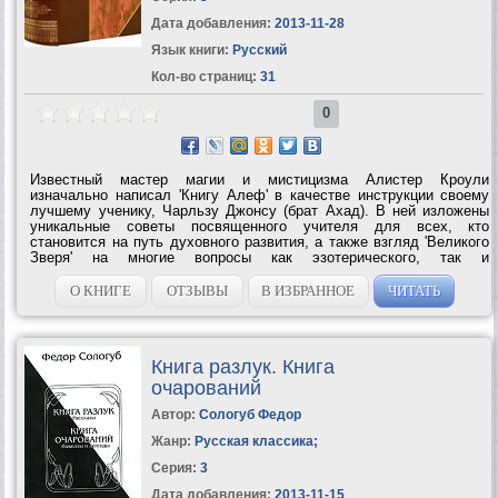
Дата добавления:
2013-11-28
Язык книги:
Русский
Кол-во страниц:
31
0
Известный мастер магии и мистицизма Алистер Кроули
изначально написал 'Книгу Алеф' в качестве инструкции своему
лучшему ученику, Чарльзу Джонсу (брат Ахад). В ней изложены
уникальные советы посвященного учителя для всех, кто
становится на путь духовного развития, а также взгляд 'Великого
Зверя' на многие вопросы как эзотерического, так и
общефилософского свойства, во многом проясняющий его...
О КНИГЕ
ОТЗЫВЫ
В ИЗБРАННОЕ
ЧИТАТЬ
Книга разлук. Книга
очарований
Автор:
Сологуб Федор
Жанр:
Русская классика
;
Серия:
3
Дата добавления:
2013-11-15