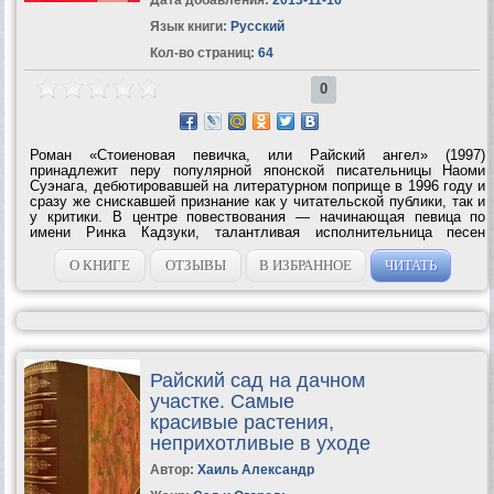
Язык книги:
Русский
Кол-во страниц:
64
0
Роман «Стоиеновая певичка, или Райский ангел» (1997)
принадлежит перу популярной японской писательницы Наоми
Суэнага, дебютировавшей на литературном поприще в 1996 году и
сразу же снискавшей признание как у читательской публики, так и
у критики. В центре повествования — начинающая певица по
имени Ринка Кадзуки, талантливая исполнительница песен
традиционного жанра «энка». Книга написана в живой, остроумной
манере. Выведенные в ней...
О КНИГЕ
ОТЗЫВЫ
В ИЗБРАННОЕ
ЧИТАТЬ
Райский сад на дачном
участке. Самые
красивые растения,
неприхотливые в уходе
Автор:
Хаиль Александр