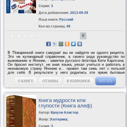
Серия:
3
Дата добавления:
2013-09-29
Язык книги:
Русский
Кол-во страниц:
49
0
В 'Поваренной книге самурая' вы не найдете ни одного рецепта.
Это не кулинарный справочник, а своего рода руководство по
выживанию в Японии, - заметки русского блоггера Кити Карлсона.
Он бросил институт, не зная языка, уехал учиться и работать в
незнакомую страну Японию и… провел там семь лет с пользой
для себя. В результате у него родились эти яркие бытовые
зарисовки - необычайно колоритные и удивительные в своих
подробностях, этакий...
О КНИГЕ
ОТЗЫВЫ
В ИЗБРАННОЕ
ЧИТАТЬ
Книга мудрости или
глупости (Книга алеф)
Автор:
Кроули Алистер
Жанр:
Эзотерика
;
Серия:
3