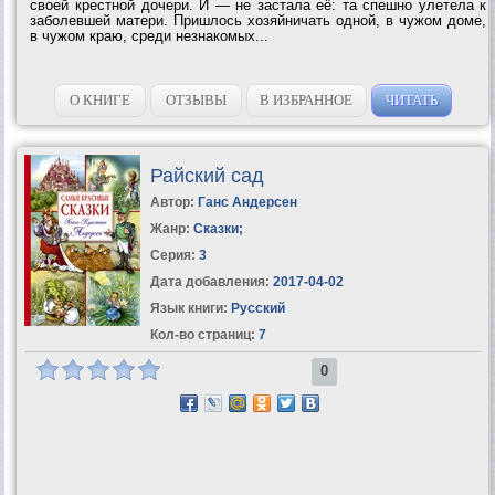
своей крестной дочери. И — не застала её: та спешно улетела к
заболевшей матери. Пришлось хозяйничать одной, в чужом доме,
в чужом краю, среди незнакомых...
О КНИГЕ
ОТЗЫВЫ
В ИЗБРАННОЕ
ЧИТАТЬ
Райский сад
Автор:
Ганс Андерсен
Жанр:
Сказки
;
Серия:
3
Дата добавления:
2017-04-02
Язык книги:
Русский
Кол-во страниц:
7
0