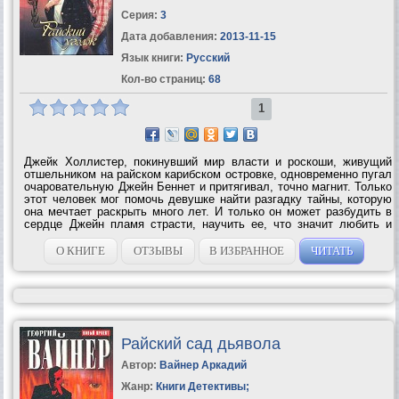
Серия:
3
Дата добавления:
2013-11-15
Язык книги:
Русский
Кол-во страниц:
68
1
Джейк Холлистер, покинувший мир власти и роскоши, живущий
отшельником на райском карибском островке, одновременно пугал
очаровательную Джейн Беннет и притягивал, точно магнит. Только
этот человек мог помочь девушке найти разгадку тайны, которую
она мечтает раскрыть много лет. И только он может разбудить в
сердце Джейн пламя страсти, научить ее, что значит любить и
быть...
О КНИГЕ
ОТЗЫВЫ
В ИЗБРАННОЕ
ЧИТАТЬ
Райский сад дьявола
Автор:
Вайнер Аркадий
Жанр:
Книги Детективы
;