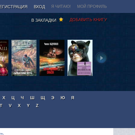
ЕГИСТРАЦИЯ
ВХОД
Я ЧИТАЮ!
МОЙ ПРОФИЛЬ
ДОБАВИТЬ КНИГУ
В ЗАКЛАДКИ
Х
Ц
Ч
Ш
Щ
Э
Ю
Я
T
V
X
Y
Z
7)