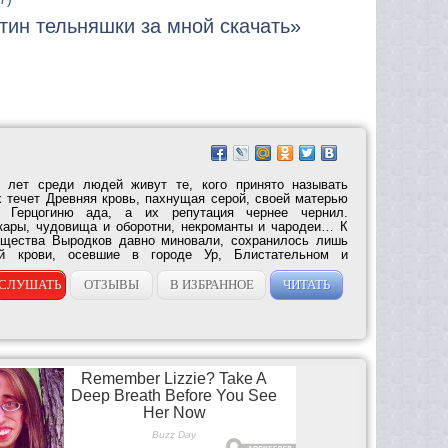
итин тельняшки за мной скачать»
 лет среди людей живут те, кого принято называть
 течет Древняя кровь, пахнущая серой, своей матерью
 Герцогиню ада, а их репутация чернее чернил.
кары, чудовища и оборотни, некроманты и чародеи… К
ущества Выродков давно миновали, сохранилось лишь
й крови, осевшие в городе Ур, Блистательном и
ся...
СЛУШАТЬ
ОТЗЫВЫ
В ИЗБРАННОЕ
ЧИТАТЬ