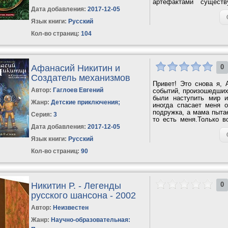
артефактами существ
профессора...
Дата добавления:
2017-12-05
Язык книги:
Русский
Кол-во страниц:
104
Афанасий Никитин и
0
Создатель механизмов
Привет! Это снова я,
Автор:
Гаглоев Евгений
событий, произошедших
были наступить мир и
Жанр:
Детские приключения
;
иногда спасает меня 
подружка, а мама пытае
Серия:
3
то есть меня.Только в
этот...
Дата добавления:
2017-12-05
Язык книги:
Русский
Кол-во страниц:
90
Никитин Р. - Легенды
0
русского шансона - 2002
Автор:
Неизвестен
Жанр:
Научно-образовательная: