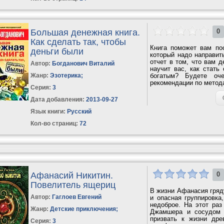
Большая денежная книга.
0
Как сделать так, чтобы
Книга поможет вам пос
деньги были
который надо направит
отчет в том, что вам 
Автор:
Богданович Виталий
научит вас, как стать
Жанр:
Эзотерика
;
богатым? Будете оч
рекомендации по метода
Серия:
3
Дата добавления:
2013-09-27
Язык книги:
Русский
Кол-во страниц:
72
Афанасий Никитин.
0
Повелитель ящериц
В жизни Афанасия гряд
Автор:
Гаглоев Евгений
и опасная группировка
недоброе. На этот ра
Жанр:
Детские приключения
;
Джамшера и сосудом Б
призвать к жизни дре
Серия:
3