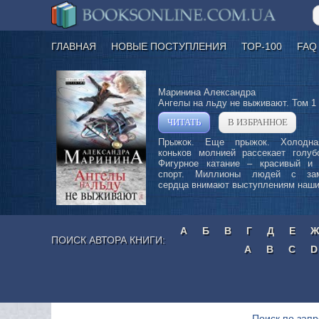
ГЛАВНАЯ
НОВЫЕ ПОСТУПЛЕНИЯ
ТОР-100
FAQ
Маринина Александра
Ангелы на льду не выживают. Том 1
ЧИТАТЬ
В ИЗБРАННОЕ
»
Прыжок. Еще прыжок. Холодна
коньков молнией рассекает голу
Фигурное катание – красивый и
спорт. Миллионы людей с зам
сердца внимают выступлениям наших
А
Б
В
Г
Д
Е
ПОИСК АВТОРА КНИГИ:
A
B
C
D
Поиск по запр