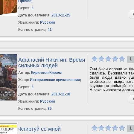
Прочее
;
Серия:
3
Дата добавления:
2013-11-25
Язык книги:
Русский
Кол-во страниц:
41
Афанасий Никитин. Время
1
сильных людей
Они были словно из бул
Автор:
Кириллов Кирилл
сдались. Выживали там
были люди давно уше
Жанр:
Исторические приключения
;
стойкостью выделяет
заурядных событий: кос
Серия:
3
А заканчиваются долги
Дата добавления:
2013-11-18
Язык книги:
Русский
Кол-во страниц:
85
Флиртуй со мной
1