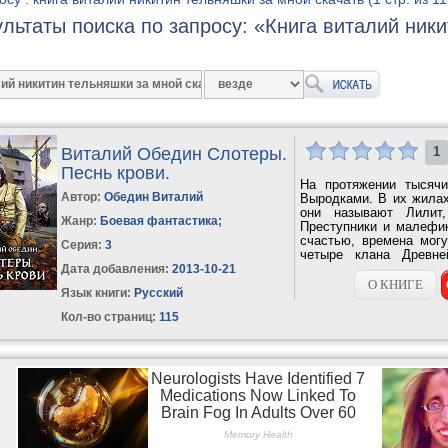
ультаты поиска по запросу: «Книга виталий ник
Виталий Обедин Слотеры.
1
Песнь крови.
На протяжении тысячи
Автор:
Обедин Виталий
Выродками. В их жилах
они называют Лилит,
Жанр:
Боевая фантастика
;
Преступники и малефи
счастью, времена мог
Серия:
3
четыре клана Древне
Проклятом, и пытающие
Дата добавления:
2013-10-21
О КНИГЕ
Язык книги:
Русский
Кол-во страниц:
115