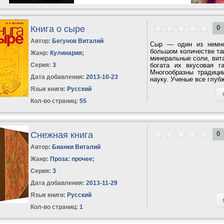
Книга о сыре
0
Автор:
Бегунов Виталий
Сыр — один из немно
большом количестве та
Жанр:
Кулинария
;
минеральные соли, вит
Серия:
3
богата их вкусовая г
Многообразны традици
Дата добавления:
2013-10-23
науку. Ученые все глуб
Язык книги:
Русский
Кол-во страниц:
55
Снежная книга
0
Автор:
Бианки Виталий
Жанр:
Проза: прочее
;
Серия:
3
Дата добавления:
2013-11-29
Язык книги:
Русский
Кол-во страниц:
1