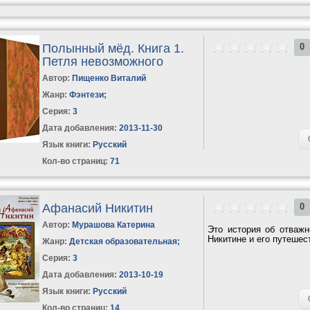
Полынный мёд. Книга 1.
0
Петля невозможного
Автор:
Пищенко Виталий
Жанр:
Фэнтези
;
Серия:
3
Дата добавления:
2013-11-30
Язык книги:
Русский
Кол-во страниц:
71
Афанасий Никитин
0
Автор:
Мурашова Катерина
Это история об отваж
Никитине и его путешест
Жанр:
Детская образовательная
;
Серия:
3
Дата добавления:
2013-10-19
Язык книги:
Русский
Кол-во страниц:
14