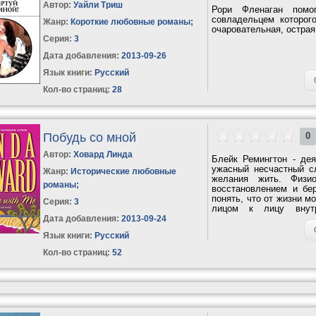
Автор:
Уайли Триш
Рори Фленаган помо
совладельцем которог
Жанр:
Короткие любовные романы
;
очаровательная, острая
Серия:
3
Дата добавления:
2013-09-26
Язык книги:
Русский
Кол-во страниц:
28
Побудь со мной
0
Автор:
Ховард Линда
Блейк Ремингтон - дея
ужасный несчастный сл
Жанр:
Исторические любовные
желания жить. Физио
романы
;
восстановлением и бе
понять, что от жизни м
Серия:
3
лицом к лицу внутр
собственными...
Дата добавления:
2013-09-24
Язык книги:
Русский
Кол-во страниц:
52