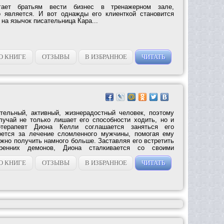
гает братьям вести бизнес в тренажерном зале,
о является. И вот однажды его клиенткой становится
 на язычок писательница Кара...
О КНИГЕ
ОТЗЫВЫ
В ИЗБРАННОЕ
ЧИТАТЬ
тельный, активный, жизнерадостный человек, поэтому
учай не только лишает его способности ходить, но и
терапевт Диона Келли соглашается заняться его
рется за лечение сломленного мужчины, помогая ему
ожно получить намного больше. Заставляя его встретить
енних демонов, Диона сталкивается со своими
О КНИГЕ
ОТЗЫВЫ
В ИЗБРАННОЕ
ЧИТАТЬ