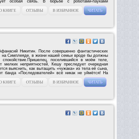
ует особая связь. В борьбе с роботами-пауками
О КНИГЕ
ОТЗЫВЫ
В ИЗБРАННОЕ
ЧИТАТЬ
 Афанасий Никитин. После совершенно фантастических
 на Симплеяде, в жизни нашей семьи вроде бы должны
 спокойствие.Пришелец, поселившийся в моём теле,
от мелких неприятностей, Кешу преследует очередная
тся выяснить, как вытащить «чужака» из тела её сына,
от банда «Последователей» всё никак не уймётся! На
О КНИГЕ
ОТЗЫВЫ
В ИЗБРАННОЕ
ЧИТАТЬ