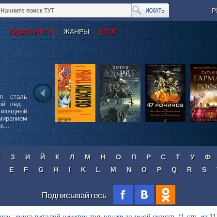
Р
АУДИОКНИГИ
ЖАНРЫ
БЛОГ
я сталь
бой лед…
 изящный
иранием
...
Ж
З
И
Й
К
Л
М
Н
О
П
Р
С
Т
У
Ф
E
F
G
H
I
K
L
M
N
O
P
Q
R
S
Подписывайтесь
осу : книга виталий никитин тельняшки за мной скачать
(1 стр. из 11