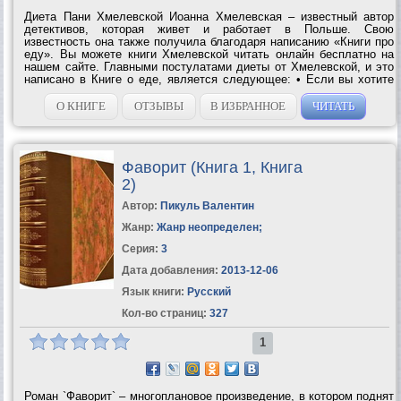
Диета Пани Хмелевской Иоанна Хмелевская – известный автор
детективов, которая живет и работает в Польше. Свою
известность она также получила благодаря написанию «Книги про
еду». Вы можете книги Хмелевской читать онлайн бесплатно на
нашем сайте. Главными постулатами диеты от Хмелевской, и это
написано в Книге о еде, является следующее: • Если вы хотите
похудеть, перейдите на те продукты, которые не любите. • Никогда
и ни по каким...
О КНИГЕ
ОТЗЫВЫ
В ИЗБРАННОЕ
ЧИТАТЬ
Фаворит (Книга 1, Книга
2)
Автор:
Пикуль Валентин
Жанр:
Жанр неопределен
;
Серия:
3
Дата добавления:
2013-12-06
Язык книги:
Русский
Кол-во страниц:
327
1
Роман `Фаворит` – многоплановое произведение, в котором поднят