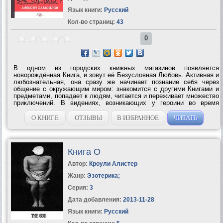
Язык книги:
Русский
Кол-во страниц:
43
0
В одном из городских книжных магазинов появляется
новорождённая Книга, и зовут её Безусловная Любовь. Активная и
любознательная, она сразу же начинает познание себя через
общение с окружающим миром: знакомится с другими Книгами и
предметами, попадает к людям, читается и переживает множество
приключений. В видениях, возникающих у героини во время
чтения, она видит распятого на кресте человека, а затем
обращается в девушку по имени...
О КНИГЕ
ОТЗЫВЫ
В ИЗБРАННОЕ
ЧИТАТЬ
Книга О
Автор:
Кроули Алистер
Жанр:
Эзотерика
;
Серия:
3
Дата добавления:
2013-11-28
Язык книги:
Русский