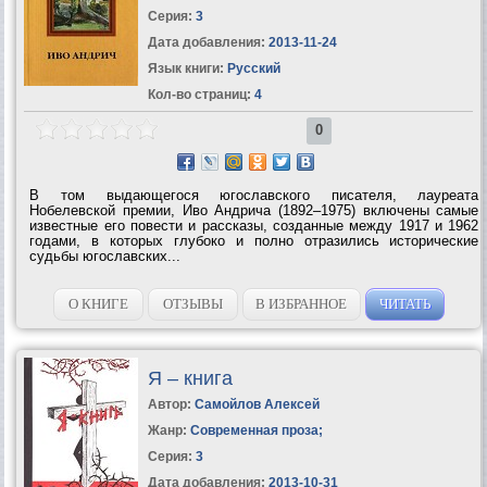
Серия:
3
Дата добавления:
2013-11-24
Язык книги:
Русский
Кол-во страниц:
4
0
В том выдающегося югославского писателя, лауреата
Нобелевской премии, Иво Андрича (1892–1975) включены самые
известные его повести и рассказы, созданные между 1917 и 1962
годами, в которых глубоко и полно отразились исторические
судьбы югославских...
О КНИГЕ
ОТЗЫВЫ
В ИЗБРАННОЕ
ЧИТАТЬ
Я – книга
Автор:
Самойлов Алексей
Жанр:
Современная проза
;
Серия:
3
Дата добавления:
2013-10-31