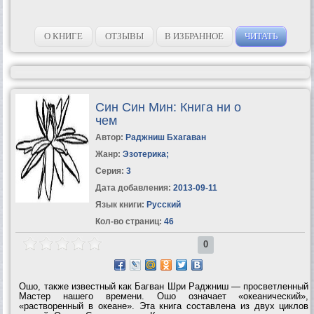
О КНИГЕ
ОТЗЫВЫ
В ИЗБРАННОЕ
ЧИТАТЬ
Син Син Мин: Книга ни о
чем
Автор:
Раджниш Бхагаван
Жанр:
Эзотерика
;
Серия:
3
Дата добавления:
2013-09-11
Язык книги:
Русский
Кол-во страниц:
46
0
Ошо, также известный как Багван Шри Раджниш — просветленный
Мастер нашего времени. Ошо означает «океанический»,
«растворенный в океане». Эта книга составлена из двух циклов