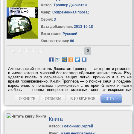
Автор:
Троппер Джонатан
Жанр:
Современная проза
;
Серия:
3
Дата добавления:
2013-10-18
Язык книги:
Русский
Кол-во страниц:
80
0
Американский писатель Джонатан Троппер — автор пяти романов,
в числе которых мировой бестселлер «Дальше живите сами». Ему
удается писать о серьезных вещах легко, иронично и в то же
время проникновенно. Книги Троппера — о поиске себя и позднем
взрослении, о попытках примириться с потерей близких и найти
любовь — полны невероятно смешных сцен и искрометных
диалогов. Герой «Книги Джо» — незадачливый молодой
писатель,...
О КНИГЕ
ОТЗЫВЫ
В ИЗБРАННОЕ
ЧИТАТЬ
Книга
Автор:
Тютюнник Сергей
Жанр:
Жанр неопределен
;