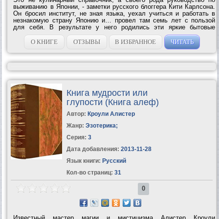
выживанию в Японии, - заметки русского блоггера Кити Карлсона.
Он бросил институт, не зная языка, уехал учиться и работать в
незнакомую страну Японию и… провел там семь лет с пользой
для себя. В результате у него родились эти яркие бытовые
зарисовки - необычайно колоритные и удивительные в своих
подробностях, этакий...
О КНИГЕ
ОТЗЫВЫ
В ИЗБРАННОЕ
ЧИТАТЬ
Книга мудрости или
глупости (Книга алеф)
Автор:
Кроули Алистер
Жанр:
Эзотерика
;
Серия:
3
Дата добавления:
2013-11-28
Язык книги:
Русский
Кол-во страниц:
31
0
Известный мастер магии и мистицизма Алистер Кроули