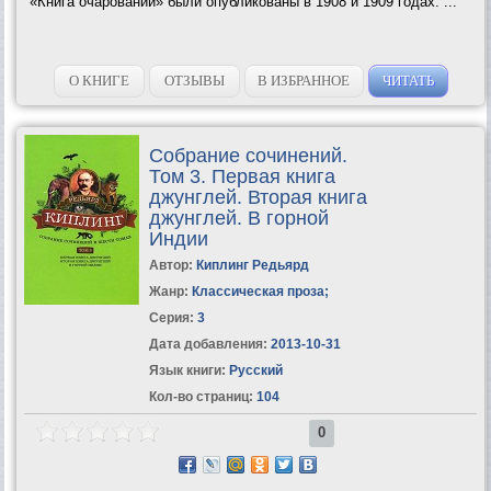
«Книга очарований» были опубликованы в 1908 и 1909 годах. ...
О КНИГЕ
ОТЗЫВЫ
В ИЗБРАННОЕ
ЧИТАТЬ
Собрание сочинений.
Том 3. Первая книга
джунглей. Вторая книга
джунглей. В горной
Индии
Автор:
Киплинг Редьярд
Жанр:
Классическая проза
;
Серия:
3
Дата добавления:
2013-10-31
Язык книги:
Русский
Кол-во страниц:
104
0