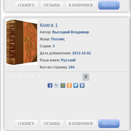
жизни.Которые могли бы стать пусть не руководством к действию,
но хотя бы нравственным...
О КНИГЕ
ОТЗЫВЫ
В ИЗБРАННОЕ
ЧИТАТЬ
Книга 1
Автор:
Высоцкий Владимир
Жанр:
Поэзия
;
Серия:
3
Дата добавления:
2013-10-02
Язык книги:
Русский
Кол-во страниц:
194
0
О КНИГЕ
ОТЗЫВЫ
В ИЗБРАННОЕ
ЧИТАТЬ