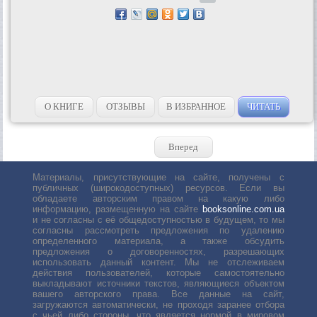
О КНИГЕ
ОТЗЫВЫ
В ИЗБРАННОЕ
ЧИТАТЬ
Вперед
Материалы, присутствующие на сайте, получены с
публичных (широкодоступных) ресурсов. Если вы
обладаете авторским правом на какую либо
информацию, размещенную на сайте
booksonline.com.ua
и не согласны с её общедоступностью в будущем, то мы
согласны рассмотреть предложения по удалению
определенного материала, а также обсудить
предложения о договоренностях, разрешающих
использовать данный контент. Мы не отслеживаем
действия пользователей, которые самостоятельно
выкладывают источники текстов, являющиеся объектом
вашего авторского права. Все данные на сайт,
загружаются автоматически, не проходя заранее отбора
с чьей либо стороны, что является нормой в мировом