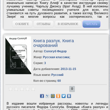
изначально написал 'Книгу Алеф' в качестве инструкции своему
лучшему ученику, Чарльзу Джонсу (брат Ахад). В ней изложены
уникальные советы посвященного учителя для всех, кто
становится на путь духовного развития, а также взгляд 'Великого
Зверя' на многие вопросы как эзотерического, так и
общефилософского свойства, во многом проясняющий его...
О КНИГЕ
ОТЗЫВЫ
В ИЗБРАННОЕ
ЧИТАТЬ
Книга разлук. Книга
очарований
Автор:
Сологуб Федор
Жанр:
Русская классика
;
Серия:
3
Дата добавления:
2013-11-15
Язык книги:
Русский
Кол-во страниц:
60
0
В издание вошли избранные рассказы, новеллы и легенды
русского писателя Федора Сологуба. Впервые «Книга разлук» и