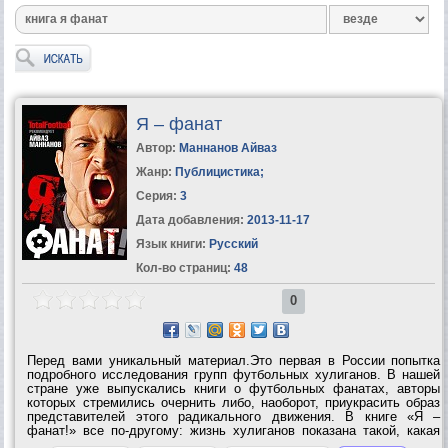
Я – фанат
Автор:
Маннанов Айваз
Жанр:
Публицистика
;
Серия:
3
Дата добавления:
2013-11-17
Язык книги:
Русский
Кол-во страниц:
48
0
Перед вами уникальный материал.Это первая в России попытка
подробного исследования групп футбольных хулиганов. В нашей
стране уже выпускались книги о футбольных фанатах, авторы
которых стремились очернить либо, наоборот, приукрасить образ
представителей этого радикального движения. В книге «Я –
фанат!» все по-другому: жизнь хулиганов показана такой, какая
она на самом деле.Мир футбольного фаната – это мир, в котором