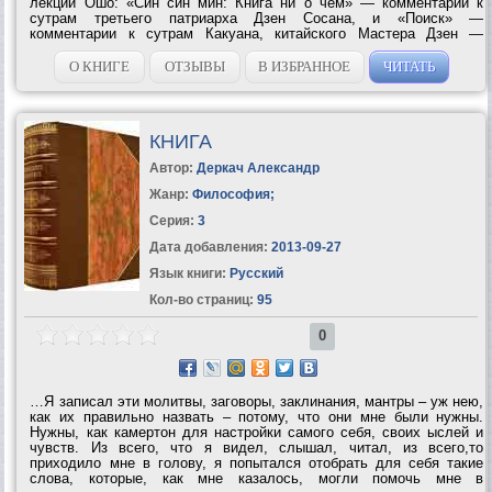
лекций Ошо: «Син син мин: Книга ни о чем» — комментарии к
сутрам третьего патриарха Дзен Сосана, и «Поиск» —
комментарии к сутрам Какуана, китайского Мастера Дзен —
десять лекций, основанных на книге «Десять быков Дзен» и
вопросах искателей, прочитанные Ошо с...
О КНИГЕ
ОТЗЫВЫ
В ИЗБРАННОЕ
ЧИТАТЬ
КНИГА
Автор:
Деркач Александр
Жанр:
Философия
;
Серия:
3
Дата добавления:
2013-09-27
Язык книги:
Русский
Кол-во страниц:
95
0
…Я записал эти молитвы, заговоры, заклинания, мантры – уж нею,
как их правильно назвать – потому, что они мне были нужны.
Нужны, как камертон для настройки самого себя, своих ыслей и
чувств. Из всего, что я видел, слышал, читал, из всего,то
приходило мне в голову, я попытался отобрать для себя такие
слова, которые, как мне казалось, могли помочь мне в