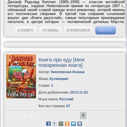
Джозеф Редьярд Киплинг (1865–1936) — классик английской
литературы, лауреат Нобелевской премии по литературе 1907 г.,
обязанный своей славой прежде всего романтике, которой овеяны
его поэтические сборники. В третий том собрания сочинений
вошли: две «Книги джунглей», самые популярные произведения
писателя, в центре которых — человеческий детеныш Маугли,
выросший среди животных, а также сборник рассказов «В горной
Индии». Способность...
О КНИГЕ
ОТЗЫВЫ
В ИЗБРАННОЕ
ЧИТАТЬ
Книга про еду [Моя
поваренная книга]
Автор:
Хмелевская Иоанна
Жанр:
Кулинария
;
Серия:
3
Дата добавления:
2013-11-02
Язык книги:
Русский
Кол-во страниц:
67
0