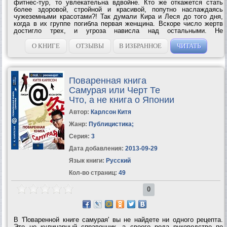
фитнес-тур, то увлекательна вдвойне. Кто же откажется стать
более здоровой, стройной и красивой, попутно наслаждаясь
чужеземными красотами?! Так думали Кира и Леся до того дня,
когда в их группе погибла первая женщина. Вскоре число жертв
достигло трех, и угроза нависла над остальными. Не
уменьшилась она и дома, в Питере. Тогда подруги поняли: они
сами должны найти и обезвредить...
О КНИГЕ
ОТЗЫВЫ
В ИЗБРАННОЕ
ЧИТАТЬ
Поваренная книга
Самурая или Черт Те
Что, а не книга о Японии
Автор:
Карлсон Китя
Жанр:
Публицистика
;
Серия:
3
Дата добавления:
2013-09-29
Язык книги:
Русский
Кол-во страниц:
49
0
В 'Поваренной книге самурая' вы не найдете ни одного рецепта.
Это не кулинарный справочник, а своего рода руководство по