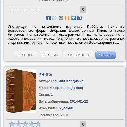
Кол-во страниц:
5
0
Инструкции по начальному изучению Каббалы, Принятию
Божественных форм, Вибрации Божественных Имен, а также
Ритуалов Пентаграммы и Гексаграммы и их использованию в
работе и воззвании, метод получения так называемых астральных
видений; инструкция по практике, называемой Восхождение на...
О КНИГЕ
ОТЗЫВЫ
В ИЗБРАННОЕ
ЧИТАТЬ
Книга
Автор:
Казьмин Владимир
Жанр:
Жанр неопределен
;
Серия:
3
Дата добавления:
2014-01-22
Язык книги:
Русский
Кол-во страниц:
8
0