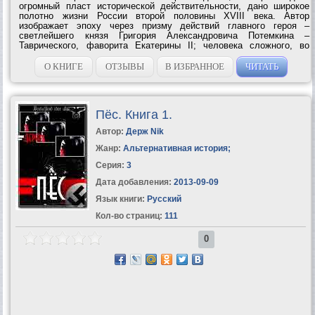
огромный пласт исторической действительности, дано широкое
полотно жизни России второй половины XVIII века. Автор
изображает эпоху через призму действий главного героя –
светлейшего князя Григория Александровича Потемкина –
Таврического, фаворита Екатерины II; человека сложного, во
многом противоречивого, но, безусловно, талантливого и умного,
решительно вторгавшегося...
О КНИГЕ
ОТЗЫВЫ
В ИЗБРАННОЕ
ЧИТАТЬ
Пёс. Книга 1.
Автор:
Держ Nik
Жанр:
Альтернативная история
;
Серия:
3
Дата добавления:
2013-09-09
Язык книги:
Русский
Кол-во страниц:
111
0