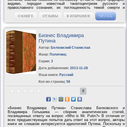
видимо, породил известный танатоцентризм русского и
православного сознания, их поглощенность темой смерти и
воскресения: как не раз отмечали, русская культура соловьевской
эпохи была своего...
О КНИГЕ
ОТЗЫВЫ
В ИЗБРАННОЕ
ЧИТАТЬ
Бизнес Владимира
Путина
Автор:
Белковский Станислав
Жанр:
Политика
;
Серия:
3
Дата добавления:
2013-11-28
Язык книги:
Русский
Кол-во страниц:
56
0
«Бизнес Владимира Путина» Станислава Белковского и
Владимира Голышева — сборник аналитических статей,
посвященных ответу на вопрос «Who is Mr. Putin?» В отличие от
всех предшествующих попыток дать ответ на этот вопрос, авторы
книги не слишком интересуются идеологией Путина. Поскольку и