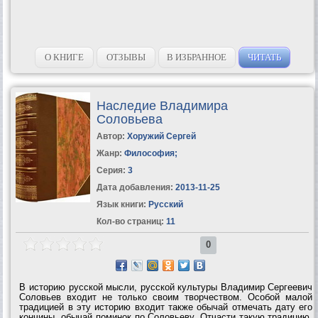
О КНИГЕ
ОТЗЫВЫ
В ИЗБРАННОЕ
ЧИТАТЬ
Наследие Владимира
Соловьева
Автор:
Хоружий Сергей
Жанр:
Философия
;
Серия:
3
Дата добавления:
2013-11-25
Язык книги:
Русский
Кол-во страниц:
11
0
В историю русской мысли, русской культуры Владимир Сергеевич
Соловьев входит не только своим творчеством. Особой малой
традицией в эту историю входит также обычай отмечать дату его
кончины, обычай поминок по Соловьеву. Отчасти такую традицию,