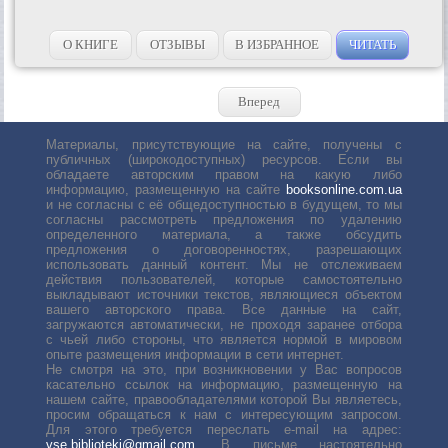
О КНИГЕ
ОТЗЫВЫ
В ИЗБРАННОЕ
ЧИТАТЬ
Вперед
Материалы, присутствующие на сайте, получены с
публичных (широкодоступных) ресурсов. Если вы
обладаете авторским правом на какую либо
информацию, размещенную на сайте
booksonline.com.ua
и не согласны с её общедоступностью в будущем, то мы
согласны рассмотреть предложения по удалению
определенного материала, а также обсудить
предложения о договоренностях, разрешающих
использовать данный контент. Мы не отслеживаем
действия пользователей, которые самостоятельно
выкладывают источники текстов, являющиеся объектом
вашего авторского права. Все данные на сайт,
загружаются автоматически, не проходя заранее отбора
с чьей либо стороны, что является нормой в мировом
опыте размещения информации в сети интернет.
Не смотря на это, при возникновении у Вас вопросов
касательно ссылок на информацию, размещенную на
нашем сайте, правообладателями которой Вы являетесь,
просим обращаться к нам с интересующим запросом.
Для этого требуется переслать е-mail на адрес:
vse.biblioteki@gmail.com
. В письме настоятельно