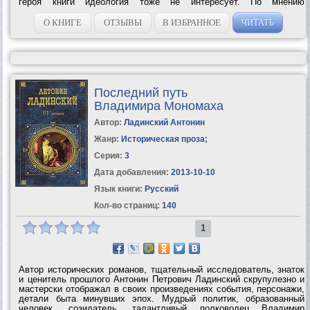
героя книги идеология тоже не интересует. По мнению
политологов, главная цель жизни и деятельности Путина — чисто
деловая. Президентство — это просто...
О КНИГЕ
ОТЗЫВЫ
В ИЗБРАННОЕ
ЧИТАТЬ
Последний путь
Владимира Мономаха
Автор:
Ладинский Антонин
Жанр:
Историческая проза
;
Серия:
3
Дата добавления:
2013-10-10
Язык книги:
Русский
Кол-во страниц:
140
1
Автор исторических романов, тщательный исследователь, знаток
и ценитель прошлого Антонин Петрович Ладинский скрупулезно и
мастерски отображал в своих произведениях события, персонажи,
детали быта минувших эпох. Мудрый политик, образованный
человек, созидатель, талантливый полководец Владимир