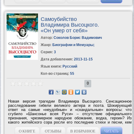
Самоубийство
Владимира Высоцкого.
«Он умер от себя»
Автор:
Соколов Борис Вадимович
Жанр:
Биографии и Мемуары
;
Серия:
3
Дата добавления:
2013-11-15
Язык книги:
Русский
Кол-во страниц:
55
0
Новая версия трагедии Владимира Высоцкого. Сенсационное
расследование гибели великого актера и поэта. Шокирующий
ответ на самые «неудобные» и «скандальные» вопросы: что
сгубило «Шансонье всея Руси» – отсутствие официального
признания, чрезмерное народное обожание, водка, героин? Из
какого житейского сора росли его последние стихи и песни, кем
была его последняя любовь, как рождались последние кинороли,
в том числе и незабываемый...
О КНИГЕ
ОТЗЫВЫ
В ИЗБРАННОЕ
ЧИТАТЬ