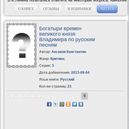
В.И.Ленина попытались ответить на некоторые вопросы, наиболее
часто задаваемые посетителями музея В.И.Ленина, а также
авторами писем в адрес музея....
О КНИГЕ
ОТЗЫВЫ
В ИЗБРАННОЕ
ЧИТАТЬ
Богатыри времен
великого князя
Владимира по русским
песням
Автор:
Аксаков Константин
Жанр:
Критика
;
Серия:
3
Дата добавления:
2013-09-04
Язык книги:
Русский
Кол-во страниц:
23
0