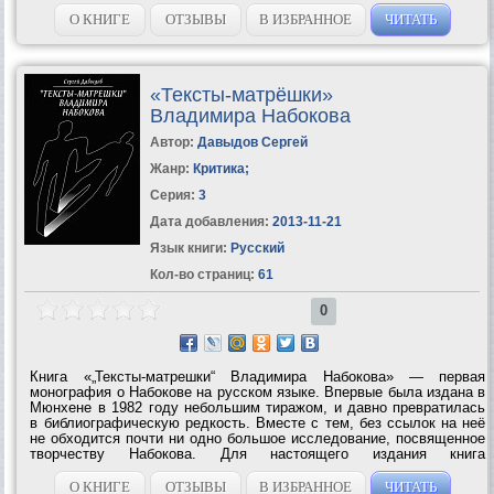
важнейшим источником для специалистов, а широкому читателю
позволяет проследить...
О КНИГЕ
ОТЗЫВЫ
В ИЗБРАННОЕ
ЧИТАТЬ
«Тексты-матрёшки»
Владимира Набокова
Автор:
Давыдов Сергей
Жанр:
Критика
;
Серия:
3
Дата добавления:
2013-11-21
Язык книги:
Русский
Кол-во страниц:
61
0
Книга «„Тексты-матрешки“ Владимира Набокова» — первая
монография о Набокове на русском языке. Впервые была издана в
Мюнхене в 1982 году небольшим тиражом, и давно превратилась
в библиографическую редкость. Вместе с тем, без ссылок на неё
не обходится почти ни одно большое исследование, посвященное
творчеству Набокова. Для настоящего издания книга
существенно...
О КНИГЕ
ОТЗЫВЫ
В ИЗБРАННОЕ
ЧИТАТЬ