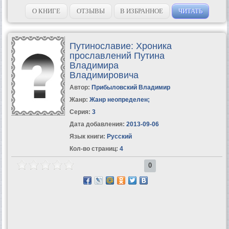
находился ее мозговой центр, Владимир Константинович купил на
гонорар за первую автобиографическую...
О КНИГЕ
ОТЗЫВЫ
В ИЗБРАННОЕ
ЧИТАТЬ
Путинославие: Хроника
прославлений Путина
Владимира
Владимировича
Автор:
Прибыловский Владимир
Жанр:
Жанр неопределен
;
Серия:
3
Дата добавления:
2013-09-06
Язык книги:
Русский
Кол-во страниц:
4
0