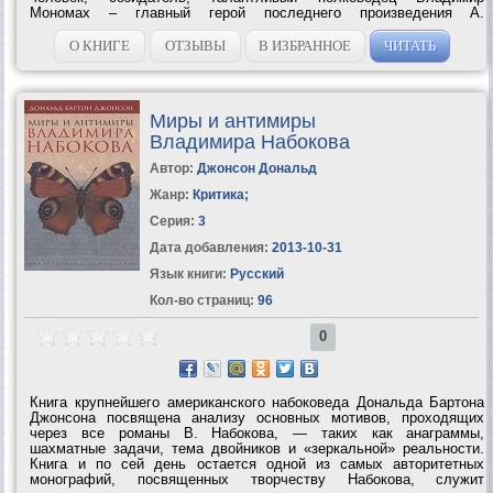
Мономах – главный герой последнего произведения А.
Ладинского, завершающего трилогию об истории Древней...
О КНИГЕ
ОТЗЫВЫ
В ИЗБРАННОЕ
ЧИТАТЬ
Миры и антимиры
Владимира Набокова
Автор:
Джонсон Дональд
Жанр:
Критика
;
Серия:
3
Дата добавления:
2013-10-31
Язык книги:
Русский
Кол-во страниц:
96
0
Книга крупнейшего американского набоковеда Дональда Бартона
Джонсона посвящена анализу основных мотивов, проходящих
через все романы В. Набокова, — таких как анаграммы,
шахматные задачи, тема двойников и «зеркальной» реальности.
Книга и по сей день остается одной из самых авторитетных
монографий, посвященных творчеству Набокова, служит