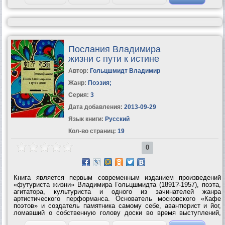
Послания Владимира
жизни с пути к истине
Автор:
Гольцшмидт Владимир
Жанр:
Поэзия
;
Серия:
3
Дата добавления:
2013-09-29
Язык книги:
Русский
Кол-во страниц:
19
0
Книга является первым современным изданием произведений
«футуриста жизни» Владимира Гольцшмидта (1891?-1957), поэта,
агитатора, культуриста и одного из зачинателей жанра
артистического перформанса. Основатель московского «Кафе
поэтов» и создатель памятника самому себе, авантюрист и йог,
ломавший о собственную голову доски во время выступлений,
Гольцшмидт остался легендарной фигурой в истории русского