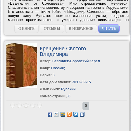
«Евангелия от Соловьева». Мир стремительно меняется:
Спаситель явлен человечеству и воцарен на троне в Иерусалиме,
Его апостолы — Билл Гейтс и Владимир Соловьев — обретают
новую силу. Рушатся прежние жизненные устои, создается
мировое правительство, и умирают древние цивилизации, но
вопрос Еноха главному герою: «Смотри, кому служишь?» —
становится все более и более зловещим. ...
О КНИГЕ
ОТЗЫВЫ
В ИЗБРАННОЕ
ЧИТАТЬ
Крещение Святого
Владимира
Автор:
Гавличек-Боровский Карел
Жанр:
Поэзия
;
Серия:
3
Дата добавления:
2013-09-15
Язык книги:
Русский
Кол-во страниц:
6
0