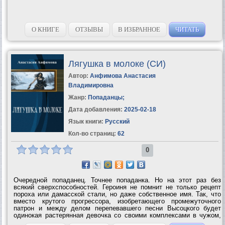
О КНИГЕ
ОТЗЫВЫ
В ИЗБРАННОЕ
ЧИТАТЬ
Лягушка в молоке (СИ)
Автор:
Анфимова Анастасия
Владимировна
Жанр:
Попаданцы
;
Дата добавления:
2025-02-18
Язык книги:
Русский
Кол-во страниц:
62
0
Очередной попаданец. Точнее попаданка. Но на этот раз без
всякий сверхспособностей. Героиня не помнит не только рецепт
пороха или дамасской стали, но даже собственное имя. Так, что
вместо крутого прогрессора, изобретающего промежуточного
патрон и между делом перепевавшего песни Высоцкого будет
одинокая растерянная девочка со своими комплексами в чужом,
равнодушном...