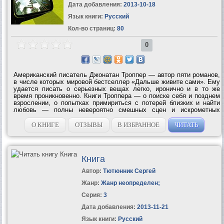
Дата добавления:
2013-10-18
Язык книги:
Русский
Кол-во страниц:
80
0
Американский писатель Джонатан Троппер — автор пяти романов,
в числе которых мировой бестселлер «Дальше живите сами». Ему
удается писать о серьезных вещах легко, иронично и в то же
время проникновенно. Книги Троппера — о поиске себя и позднем
взрослении, о попытках примириться с потерей близких и найти
любовь — полны невероятно смешных сцен и искрометных
диалогов. Герой «Книги Джо» — незадачливый молодой
писатель,...
О КНИГЕ
ОТЗЫВЫ
В ИЗБРАННОЕ
ЧИТАТЬ
Книга
Автор:
Тютюнник Сергей
Жанр:
Жанр неопределен
;
Серия:
3
Дата добавления:
2013-11-21
Язык книги:
Русский