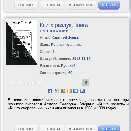
общефилософского свойства, во многом проясняющий его...
О КНИГЕ
ОТЗЫВЫ
В ИЗБРАННОЕ
ЧИТАТЬ
Книга разлук. Книга
очарований
Автор:
Сологуб Федор
Жанр:
Русская классика
;
Серия:
3
Дата добавления:
2013-11-15
Язык книги:
Русский
Кол-во страниц:
60
0
В издание вошли избранные рассказы, новеллы и легенды
русского писателя Федора Сологуба. Впервые «Книга разлук» и
«Книга очарований» были опубликованы в 1908 и 1909 годах. ...
О КНИГЕ
ОТЗЫВЫ
В ИЗБРАННОЕ
ЧИТАТЬ