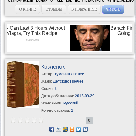
сатирический роман о том, как полуграмотного мытищинского
мужика можно легко превратить в гениального богемного
писателя-авангардиста. ...
О КНИГЕ
ОТЗЫВЫ
В ИЗБРАННОЕ
ЧИТАТЬ
Козлёнок
Автор:
Туманян Ованес
Жанр:
Детские: Прочее
;
Серия:
3
Дата добавления:
2013-09-29
Язык книги:
Русский
Кол-во страниц:
1
0