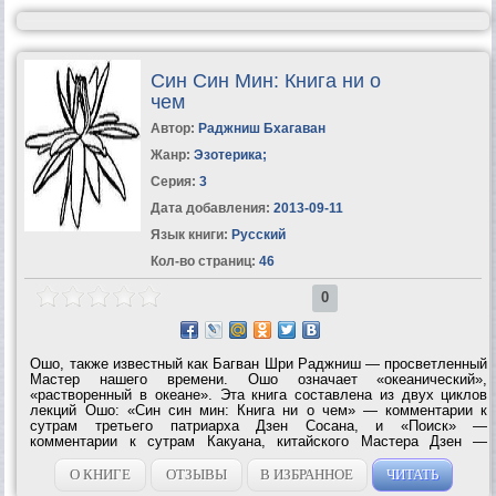
Син Син Мин: Книга ни о
чем
Автор:
Раджниш Бхагаван
Жанр:
Эзотерика
;
Серия:
3
Дата добавления:
2013-09-11
Язык книги:
Русский
Кол-во страниц:
46
0
Ошо, также известный как Багван Шри Раджниш — просветленный
Мастер нашего времени. Ошо означает «океанический»,
«растворенный в океане». Эта книга составлена из двух циклов
лекций Ошо: «Син син мин: Книга ни о чем» — комментарии к
сутрам третьего патриарха Дзен Сосана, и «Поиск» —
комментарии к сутрам Какуана, китайского Мастера Дзен —
десять лекций, основанных на книге «Десять быков Дзен» и
вопросах искателей, прочитанные Ошо с...
О КНИГЕ
ОТЗЫВЫ
В ИЗБРАННОЕ
ЧИТАТЬ