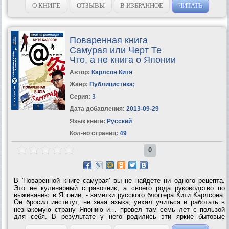
О КНИГЕ
ОТЗЫВЫ
В ИЗБРАННОЕ
ЧИТАТЬ
Поваренная книга
Самурая или Черт Те
Что, а не книга о Японии
Автор:
Карлсон Китя
Жанр:
Публицистика
;
Серия:
3
Дата добавления:
2013-09-29
Язык книги:
Русский
Кол-во страниц:
49
0
В 'Поваренной книге самурая' вы не найдете ни одного рецепта.
Это не кулинарный справочник, а своего рода руководство по
выживанию в Японии, - заметки русского блоггера Кити Карлсона.
Он бросил институт, не зная языка, уехал учиться и работать в
незнакомую страну Японию и… провел там семь лет с пользой
для себя. В результате у него родились эти яркие бытовые
зарисовки - необычайно колоритные и удивительные в своих