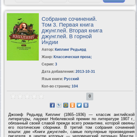
Собрание сочинений.
Том 3. Первая книга
джунглей. Вторая книга
джунглей. В горной
Индии
Автор:
Киплинг Редьярд
Жанр:
Классическая проза
;
Серия:
3
Дата добавления:
2013-10-31
Язык книги:
Русский
Кол-во страниц:
104
0
Джозеф Редьярд Киплинг (1865–1936) — классик английской
литературы, лауреат Нобелевской премии по литературе 1907 г.,
обязанный своей славой прежде всего романтике, которой овеяны
его поэтические сборники. В третий том собрания сочинений
вошли: две «Книги джунглей», самые популярные произведения
писателя, в центре которых — человеческий детеныш Маугли,