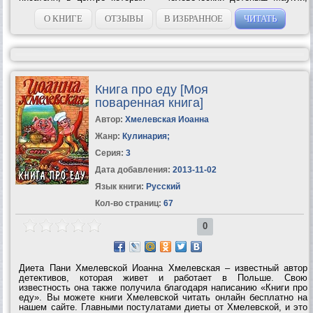
выросший среди животных, а также сборник рассказов «В горной
Индии». Способность...
О КНИГЕ
ОТЗЫВЫ
В ИЗБРАННОЕ
ЧИТАТЬ
Книга про еду [Моя
поваренная книга]
Автор:
Хмелевская Иоанна
Жанр:
Кулинария
;
Серия:
3
Дата добавления:
2013-11-02
Язык книги:
Русский
Кол-во страниц:
67
0
Диета Пани Хмелевской Иоанна Хмелевская – известный автор
детективов, которая живет и работает в Польше. Свою
известность она также получила благодаря написанию «Книги про
еду». Вы можете книги Хмелевской читать онлайн бесплатно на
нашем сайте. Главными постулатами диеты от Хмелевской, и это