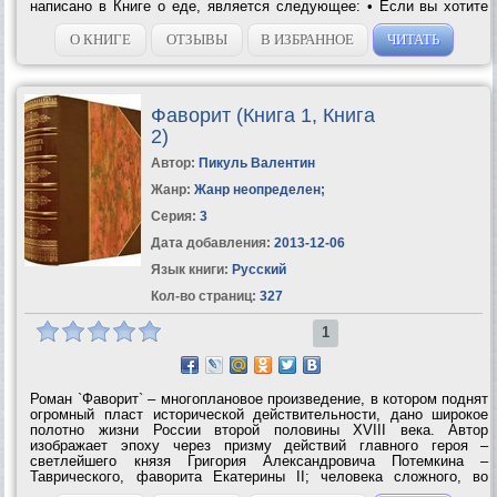
написано в Книге о еде, является следующее: • Если вы хотите
похудеть, перейдите на те продукты, которые не любите. • Никогда
и ни по каким...
О КНИГЕ
ОТЗЫВЫ
В ИЗБРАННОЕ
ЧИТАТЬ
Фаворит (Книга 1, Книга
2)
Автор:
Пикуль Валентин
Жанр:
Жанр неопределен
;
Серия:
3
Дата добавления:
2013-12-06
Язык книги:
Русский
Кол-во страниц:
327
1
Роман `Фаворит` – многоплановое произведение, в котором поднят
огромный пласт исторической действительности, дано широкое
полотно жизни России второй половины XVIII века. Автор
изображает эпоху через призму действий главного героя –
светлейшего князя Григория Александровича Потемкина –
Таврического, фаворита Екатерины II; человека сложного, во
многом противоречивого, но, безусловно, талантливого и умного,