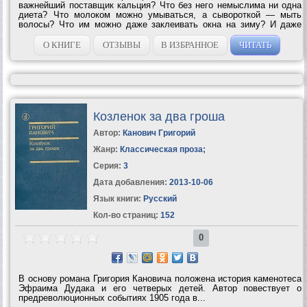
важнейший поставщик кальция? Что без него немыслима ни одна
диета? Что молоком можно умываться, а сывороткой — мыть
волосы? Что им можно даже заклеивать окна на зиму? И даже
приготовить массу не только полезных, но и вкусных блюд? Вы
этого не знали? Тогда книга...
О КНИГЕ
ОТЗЫВЫ
В ИЗБРАННОЕ
ЧИТАТЬ
Козленок за два гроша
Автор:
Канович Григорий
Жанр:
Классическая проза
;
Серия:
3
Дата добавления:
2013-10-06
Язык книги:
Русский
Кол-во страниц:
152
0
В основу романа Григория Кановича положена история каменотеса
Эфраима Дудака и его четверых детей. Автор повествует о
предреволюционных событиях 1905 года в...