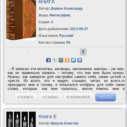
КНИГА
Автор:
Деркач Александр
Жанр:
Философия
;
Серия:
3
Дата добавления:
2013-09-27
Язык книги:
Русский
Кол-во страниц:
95
0
…Я записал эти молитвы, заговоры, заклинания, мантры – уж нею,
как их правильно назвать – потому, что они мне были нужны.
Нужны, как камертон для настройки самого себя, своих ыслей и
чувств. Из всего, что я видел, слышал, читал, из всего,то
приходило мне в голову, я попытался отобрать для себя такие
слова, которые, как мне казалось, могли помочь мне в
жизни.Которые могли бы стать пусть не руководством к действию,
но хотя бы нравственным...
О КНИГЕ
ОТЗЫВЫ
В ИЗБРАННОЕ
ЧИТАТЬ
Книга Е
Автор:
Кроули Алистер