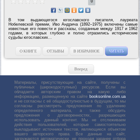
0
В том выдающегося югославского писателя, лауреата
Нобелевской премии, Иво Андрича (1892–1975) включены самые
известные его повести и рассказы, созданные между 1917 и 1962
годами, в которых глубоко и полно отразились исторические
судьбы югославских...
О КНИГЕ
ОТЗЫВЫ
В ИЗБРАННОЕ
ЧИТАТЬ
Вперед
Материалы, присутствующие на сайте, получены с
публичных (широкодоступных) ресурсов. Если вы
обладаете авторским правом на какую либо
информацию, размещенную на сайте
booksonline.com.ua
и не согласны с её общедоступностью в будущем, то мы
согласны рассмотреть предложения по удалению
определенного материала, а также обсудить
предложения о договоренностях, разрешающих
использовать данный контент. Мы не отслеживаем
действия пользователей, которые самостоятельно
выкладывают источники текстов, являющиеся объектом
вашего авторского права. Все данные на сайт,
загружаются автоматически, не проходя заранее отбора