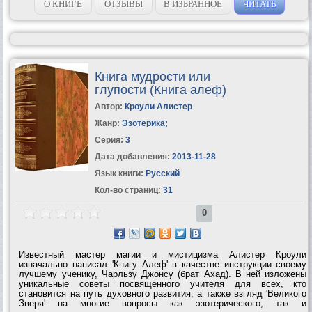
подробностях, этакий...
О КНИГЕ
ОТЗЫВЫ
В ИЗБРАННОЕ
ЧИТАТЬ
Книга мудрости или
глупости (Книга алеф)
Автор:
Кроули Алистер
Жанр:
Эзотерика
;
Серия:
3
Дата добавления:
2013-11-28
Язык книги:
Русский
Кол-во страниц:
31
0
Известный мастер магии и мистицизма Алистер Кроули
изначально написал 'Книгу Алеф' в качестве инструкции своему
лучшему ученику, Чарльзу Джонсу (брат Ахад). В ней изложены
уникальные советы посвященного учителя для всех, кто
становится на путь духовного развития, а также взгляд 'Великого
Зверя' на многие вопросы как эзотерического, так и