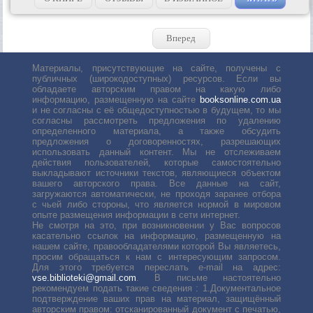
Вперед
Материалы, присутствующие на сайте, получены с
публичных (широкодоступных) ресурсов. Если вы
обладаете авторским правом на какую либо
информацию, размещенную на сайте
booksonline.com.ua
и не согласны с её общедоступностью в будущем, то мы
согласны рассмотреть предложения по удалению
определенного материала, а также обсудить
предложения о договоренностях, разрешающих
использовать данный контент. Мы не отслеживаем
действия пользователей, которые самостоятельно
выкладывают источники текстов, являющиеся объектом
вашего авторского права. Все данные на сайт,
загружаются автоматически, не проходя заранее отбора
с чьей либо стороны, что является нормой в мировом
опыте размещения информации в сети интернет.
Не смотря на это, при возникновении у Вас вопросов
касательно ссылок на информацию, размещенную на
нашем сайте, правообладателями которой Вы являетесь,
просим обращаться к нам с интересующим запросом.
Для этого требуется переслать е-mail на адрес:
vse.biblioteki@gmail.com
. В письме настоятельно
рекомендуем подать такие сведения : 1.Документальное
подтверждение ваших прав на материал, защищённый
авторским правом: отсканированный документ с печатью,