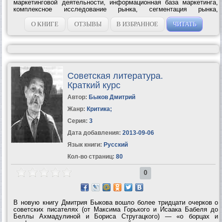
маркетинговой деятельности, информационная база маркетинга,
комплексное исследование рынка, сегментация рынка,
конкурентоспособность продукции, методы ценообразования,
формирование товарной политики и рыночной стратегии,
О КНИГЕ
ОТЗЫВЫ
В ИЗБРАННОЕ
ЧИТАТЬ
формирование...
Советская литература.
Краткий курс
Автор:
Быков Дмитрий
Жанр:
Критика
;
Серия:
3
Дата добавления:
2013-09-06
Язык книги:
Русский
Кол-во страниц:
80
0
В новую книгу Дмитрия Быкова вошло более тридцати очерков о
советских писателях (от Максима Горького и Исаака Бабеля до
Беллы Ахмадулиной и Бориса Стругацкого) — «о борцах и