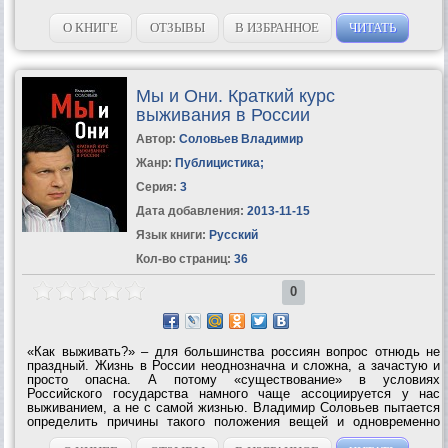
О КНИГЕ
ОТЗЫВЫ
В ИЗБРАННОЕ
ЧИТАТЬ
Мы и Они. Краткий курс
выживания в России
Автор:
Соловьев Владимир
Жанр:
Публицистика
;
Серия:
3
Дата добавления:
2013-11-15
Язык книги:
Русский
Кол-во страниц:
36
0
«Как выживать?» – для большинства россиян вопрос отнюдь не
праздный. Жизнь в России неоднозначна и сложна, а зачастую и
просто опасна. А потому «существование» в условиях
Российского государства намного чаще ассоциируется у нас
выживанием, а не с самой жизнью. Владимир Соловьев пытается
определить причины такого положения вещей и одновременно
дать оценку нам самим. Ведь именно нашим отношением к