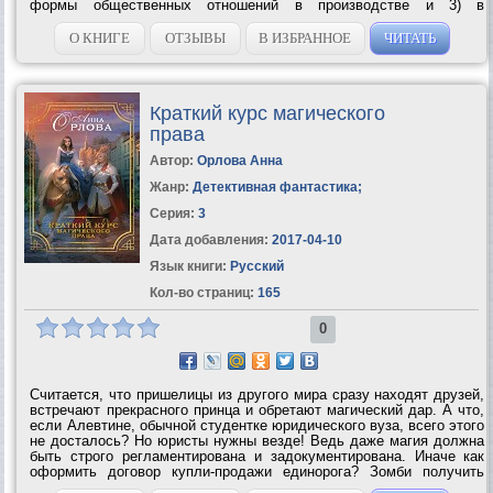
формы общественных отношений в производстве и 3) в
распределении; 4) психология общества, развитие его идеологии;
5) силы развития каждой эпохи, которые...
О КНИГЕ
ОТЗЫВЫ
В ИЗБРАННОЕ
ЧИТАТЬ
Краткий курс магического
права
Автор:
Орлова Анна
Жанр:
Детективная фантастика
;
Серия:
3
Дата добавления:
2017-04-10
Язык книги:
Русский
Кол-во страниц:
165
0
Считается, что пришелицы из другого мира сразу находят друзей,
встречают прекрасного принца и обретают магический дар. А что,
если Алевтине, обычной студентке юридического вуза, всего этого
не досталось? Но юристы нужны везде! Ведь даже магия должна
быть строго регламентирована и задокументирована. Иначе как
оформить договор купли-продажи единорога? Зомби получить
законный отпуск? Оборотню отстоять право на вой в ночное...