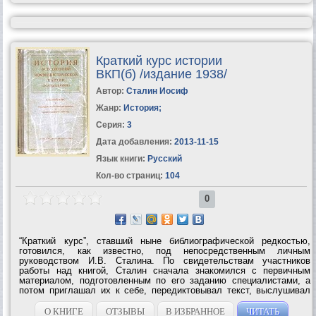
Краткий курс истории
ВКП(б) /издание 1938/
Автор:
Сталин Иосиф
Жанр:
История
;
Серия:
3
Дата добавления:
2013-11-15
Язык книги:
Русский
Кол-во страниц:
104
0
“Краткий курс”, ставший ныне библиографической редкостью,
готовился, как известно, под непосредственным личным
руководством И.В. Сталина. По свидетельствам участников
работы над книгой, Сталин сначала знакомился с первичным
материалом, подготовленным по его заданию специалистами, а
потом приглашал их к себе, передиктовывал текст, выслушивал
замечания и сам правил стенограмму. На “Кратком курсе”,
несомненно, лежит печать...
О КНИГЕ
ОТЗЫВЫ
В ИЗБРАННОЕ
ЧИТАТЬ