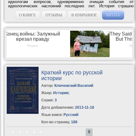
идеологам вопросов, одновременно очищая события от
идеологических наслоений последних лет. История страшно
фрагментирована, ее элементы никак не связаны между собой,
представляют набор картинок-образов,...
О КНИГЕ
ОТЗЫВЫ
В ИЗБРАННОЕ
ЧИТАТЬ
Краткий курс по русской
истории
Автор:
Ключевский Василий
Жанр:
История
;
Серия:
3
Дата добавления:
2013-11-18
Язык книги:
Русский
Кол-во страниц:
188
0