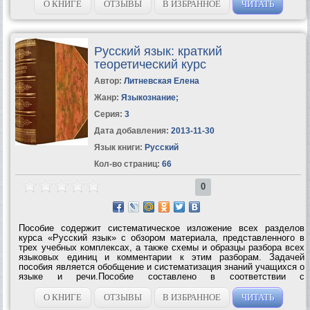
поможет тебе не...
О КНИГЕ
ОТЗЫВЫ
В ИЗБРАННОЕ
ЧИТАТЬ
Русский язык: краткий
теоретический курс
Автор:
Литневская Елена
Жанр:
Языкознание
;
Серия:
3
Дата добавления:
2013-11-30
Язык книги:
Русский
Кол-во страниц:
66
0
Пособие содержит систематическое изложение всех разделов
курса «Русский язык» с обзором материала, представленного в
трех учебных комплексах, а также схемы и образцы разбора всех
языковых единиц и комментарии к этим разборам. Задачей
пособия является обобщение и систематизация знаний учащихся о
языке и речи.Пособие составлено в соответствии с
теоретическими установками, принятыми в довузовской
подготовке на филологическом...
О КНИГЕ
ОТЗЫВЫ
В ИЗБРАННОЕ
ЧИТАТЬ