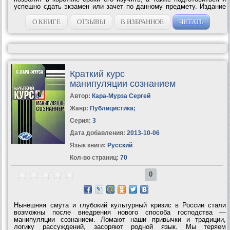
успешно сдать экзамен или зачет по данному предмету. Издание
предназначено для студентов высших образовательных...
О КНИГЕ
ОТЗЫВЫ
В ИЗБРАННОЕ
ЧИТАТЬ
Краткий курс
манипуляции сознанием
Автор:
Кара-Мурза Сергей
Жанр:
Публицистика
;
Серия:
3
Дата добавления:
2013-10-06
Язык книги:
Русский
Кол-во страниц:
70
0
Нынешняя смута и глубокий культурный кризис в России стали
возможны после внедрения нового способа господства —
манипуляции сознанием. Ломают наши привычки и традиции,
логику рассуждений, засоряют родной язык. Мы теряем