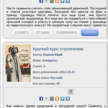
Настя привыкла считать себя обыкновенной девчонкой. Последней
в списке классных красавиц, Золушкой без шансов на фею и
принца. Однажды Настя поняла: все еще хуже, она просто
хроническая неудачница. Кто еще мог не справиться с простейшей
просьбой соседки и упасть в грязную лужу на глазах у красавца
из параллельного класса? Но неприятные события могут привести
к неожиданному результату. В самый скверный для Насти день
началось ее...
О КНИГЕ
ОТЗЫВЫ
В ИЗБРАННОЕ
ЧИТАТЬ
Краткий курс сталинизма
Автор:
Бореев Юрий
Жанр:
Анекдоты
;
Серия:
3
Дата добавления:
2013-10-23
Язык книги:
Русский
Кол-во страниц:
45
0
Как избыть бремя уродливой и абсурдной эпохи? Сравнять с