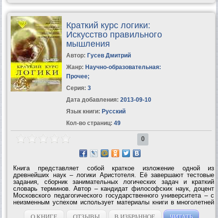
Краткий курс логики:
Искусство правильного
мышления
Автор:
Гусев Дмитрий
Жанр:
Научно-образовательная:
Прочее
;
Серия:
3
Дата добавления:
2013-09-10
Язык книги:
Русский
Кол-во страниц:
49
0
Книга представляет собой краткое изложение одной из
древнейших наук – логики Аристотеля. Её завершают тестовые
задания, сборник занимательных логических задач и краткий
словарь терминов. Автор – кандидат философских наук, доцент
Московского педагогического государственного университета – с
неизменным успехом использует материалы книги в многолетней
преподавательской практике. Книга адресована учащимся
старших классов...
О КНИГЕ
ОТЗЫВЫ
В ИЗБРАННОЕ
ЧИТАТЬ