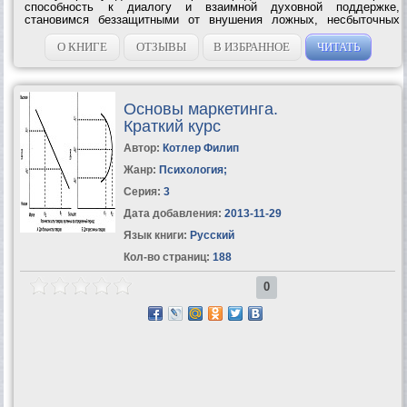
способность к диалогу и взаимной духовной поддержке,
становимся беззащитными от внушения ложных, несбыточных
желаний, перестаем видеть реальные угрозы своим жизненным...
О КНИГЕ
ОТЗЫВЫ
В ИЗБРАННОЕ
ЧИТАТЬ
Основы маркетинга.
Краткий курс
Автор:
Котлер Филип
Жанр:
Психология
;
Серия:
3
Дата добавления:
2013-11-29
Язык книги:
Русский
Кол-во страниц:
188
0