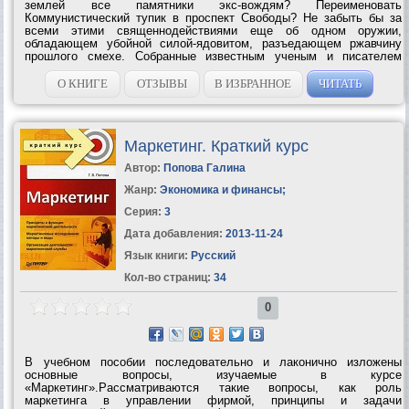
землей все памятники экс-вождям? Переименовать
Коммунистический тупик в проспект Свободы? Не забыть бы за
всеми этими священнодействиями еще об одном оружии,
обладающем убойной силой-ядовитом, разъедающем ржавчину
прошлого смехе. Собранные известным ученым и писателем
Юрием Боревым анекдоты и предания о Сталине, охватывают все
периоды жизни человека, долгие годы...
О КНИГЕ
ОТЗЫВЫ
В ИЗБРАННОЕ
ЧИТАТЬ
Маркетинг. Краткий курс
Автор:
Попова Галина
Жанр:
Экономика и финансы
;
Серия:
3
Дата добавления:
2013-11-24
Язык книги:
Русский
Кол-во страниц:
34
0
В учебном пособии последовательно и лаконично изложены
основные вопросы, изучаемые в курсе
«Маркетинг».Рассматриваются такие вопросы, как роль
маркетинга в управлении фирмой, принципы и задачи