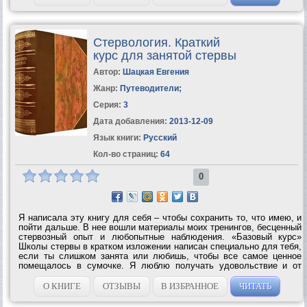
Стервология. Краткий
курс для занятой стервы
Автор:
Шацкая Евгения
Жанр:
Путеводители
;
Серия:
3
Дата добавления:
2013-12-09
Язык книги:
Русский
Кол-во страниц:
64
0
Я написала эту книгу для себя – чтобы сохранить то, что имею, и
пойти дальше. В нее вошли материалы моих тренингов, бесценный
стервозный опыт и любопытные наблюдения. «Базовый курс»
Школы стервы в кратком изложении написан специально для тебя,
если ты слишком занята или любишь, чтобы все самое ценное
помещалось в сумочке. Я люблю получать удовольствие и от
процесса, и от результата – в работе, общении, сексе, воспитании
детей, отдыхе,...
О КНИГЕ
ОТЗЫВЫ
В ИЗБРАННОЕ
ЧИТАТЬ