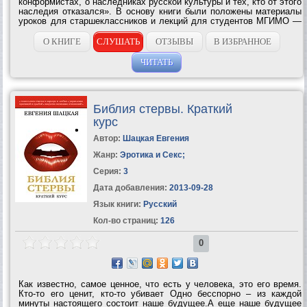
конформистах, о наследниках русской культуры и тех, кто от этого
наследия отказался». В основу книги были положены материалы
уроков для старшеклассников и лекций для студентов МГИМО —
помимо интенсивной писательской и журналистской работы
Д. Быков ведет и...
О КНИГЕ
СЛУШАТЬ
ОТЗЫВЫ
В ИЗБРАННОЕ
ЧИТАТЬ
Библия стервы. Краткий
курс
Автор:
Шацкая Евгения
Жанр:
Эротика и Секс
;
Серия:
3
Дата добавления:
2013-09-28
Язык книги:
Русский
Кол-во страниц:
126
0
Как известно, самое ценное, что есть у человека, это его время.
Кто-то его ценит, кто-то убивает Одно бесспорно – из каждой
минуты настоящего состоит наше будущее.А еще наше будущее