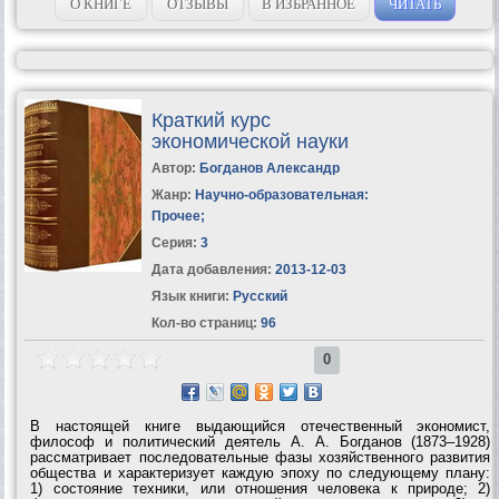
происходящему в стране мы обязаны...
О КНИГЕ
ОТЗЫВЫ
В ИЗБРАННОЕ
ЧИТАТЬ
Краткий курс
экономической науки
Автор:
Богданов Александр
Жанр:
Научно-образовательная:
Прочее
;
Серия:
3
Дата добавления:
2013-12-03
Язык книги:
Русский
Кол-во страниц:
96
0
В настоящей книге выдающийся отечественный экономист,
философ и политический деятель А. А. Богданов (1873–1928)
рассматривает последовательные фазы хозяйственного развития
общества и характеризует каждую эпоху по следующему плану:
1) состояние техники, или отношения человека к природе; 2)