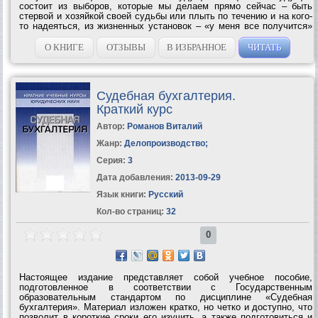
состоит из выборов, которые мы делаем прямо сейчас – быть
стервой и хозяйкой своей судьбы или плыть по течению и на кого-
то надеяться, из жизненных установок – «у меня все получится»
или «я неудачница», из конкретных движений к своим мечтам и
целям.Вокруг...
О КНИГЕ
ОТЗЫВЫ
В ИЗБРАННОЕ
ЧИТАТЬ
Судебная бухгалтерия.
Краткий курс
Автор:
Романов Виталий
Жанр:
Делопроизводство
;
Серия:
3
Дата добавления:
2013-09-29
Язык книги:
Русский
Кол-во страниц:
32
0
Настоящее издание представляет собой учебное пособие,
подготовленное в соответствии с Государственным
образовательным стандартом по дисциплине «Судебная
бухгалтерия». Материал изложен кратко, но четко и доступно, что
позволит в короткие сроки его изучить, а также подготовиться и