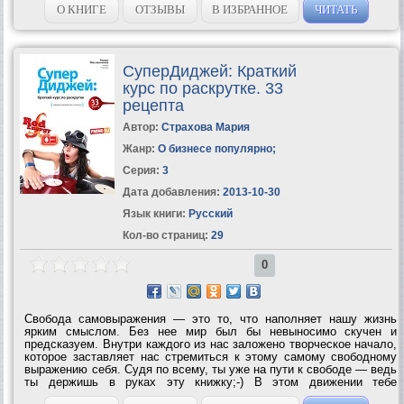
О КНИГЕ
ОТЗЫВЫ
В ИЗБРАННОЕ
ЧИТАТЬ
СуперДиджей: Краткий
курс по раскрутке. 33
рецепта
Автор:
Страхова Мария
Жанр:
О бизнесе популярно
;
Серия:
3
Дата добавления:
2013-10-30
Язык книги:
Русский
Кол-во страниц:
29
0
Свобода самовыражения — это то, что наполняет нашу жизнь
ярким смыслом. Без нее мир был бы невыносимо скучен и
предсказуем. Внутри каждого из нас заложено творческое начало,
которое заставляет нас стремиться к этому самому свободному
выражению себя. Судя по всему, ты уже на пути к свободе — ведь
ты держишь в руках эту книжку;-) В этом движении тебе
понадобится немало вдохновения, страсти, энергии — всего, что