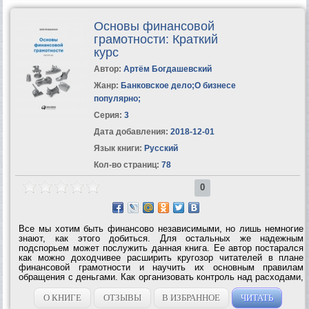
Основы финансовой
грамотности: Краткий
курс
Автор:
Артём Богдашевский
Жанр:
Банковское дело
;
О бизнесе
популярно
;
Серия:
3
Дата добавления:
2018-12-01
Язык книги:
Русский
Кол-во страниц:
78
0
Все мы хотим быть финансово независимыми, но лишь немногие
знают, как этого добиться. Для остальных же надежным
подспорьем может послужить данная книга. Ее автор постарался
как можно доходчивее расширить кругозор читателей в плане
финансовой грамотности и научить их основным правилам
обращения с деньгами. Как организовать контроль над расходами,
как создать пассивный доход, в каком банке открыть вклад, какие
приобретать...
О КНИГЕ
ОТЗЫВЫ
В ИЗБРАННОЕ
ЧИТАТЬ