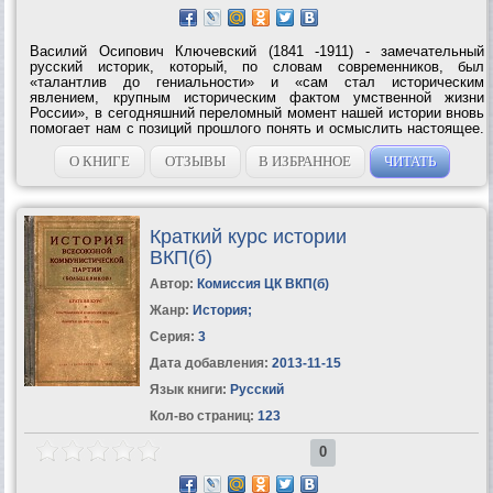
Василий Осипович Ключевский (1841 -1911) - замечательный
русский историк, который, по словам современников, был
«талантлив до гениальности» и «сам стал историческим
явлением, крупным историческим фактом умственной жизни
России», в сегодняшний переломный момент нашей истории вновь
помогает нам с позиций прошлого понять и осмыслить настоящее.
Математическая точность выражений вместе с художественной
красотой, меткостью сравнений и...
О КНИГЕ
ОТЗЫВЫ
В ИЗБРАННОЕ
ЧИТАТЬ
Краткий курс истории
ВКП(б)
Автор:
Комиссия ЦК ВКП(б)
Жанр:
История
;
Серия:
3
Дата добавления:
2013-11-15
Язык книги:
Русский
Кол-во страниц:
123
0