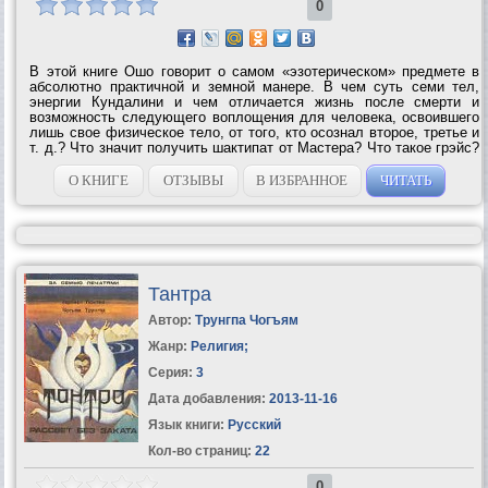
0
В этой книге Ошо говорит о самом «эзотерическом» предмете в
абсолютно практичной и земной манере. В чем суть семи тел,
энергии Кундалини и чем отличается жизнь после смерти и
возможность следующего воплощения для человека, освоившего
лишь свое физическое тело, от того, кто осознал второе, третье и
т. д.? Что значит получить шактипат от Мастера? Что такое грэйс?
Чем отличается движение энергии Кундалини в мужчин: и
женщине? ...
О КНИГЕ
ОТЗЫВЫ
В ИЗБРАННОЕ
ЧИТАТЬ
Тантра
Автор:
Трунгпа Чогъям
Жанр:
Религия
;
Серия:
3
Дата добавления:
2013-11-16
Язык книги:
Русский
Кол-во страниц:
22
0