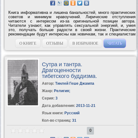
Книга информативна и лишена банальностей, много практических
советов и минимум нравоучений. Лирические отступления
читаются с интересом из-за оригинальной позиции автора.
Читатели узнают, как управлять сексуальной энергией, и, умея
это, получать больше радости в своей жизни. Практические
рекомендации будут интересны как новичкам, так и специалистам
в этой области. Есть советы, предназначенные явно для
«эстетов». Эту книгу...
О КНИГЕ
ОТЗЫВЫ
В ИЗБРАННОЕ
ЧИТАТЬ
Сутра и тантра.
Драгоценности
тибетского буддизма.
Автор:
Тинлей Геше Джампа
Жанр:
Религия
;
Серия:
3
Дата добавления:
2013-11-21
Язык книги:
Русский
Кол-во страниц:
31
0