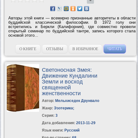
Авторы этой книги — всемирно признанные авторитеты в области
буддийской классической философии. В 1972 голу они
встретились и Беркли (Калифорния), где совместно провели
открытый семинар по буддийской тантре, запись которого стала
основой этого...
О КНИГЕ
ОТЗЫВЫ
В ИЗБРАННОЕ
ЧИТАТЬ
Светоносная Змея:
Движение Кундалини
Земли и восход
священной
женственности
Автор:
Мельхиседек Друнвало
Жанр:
Эзотерика
;
Серия:
3
Дата добавления:
2013-11-29
Язык книги:
Русский
Кол-во страниц:
68