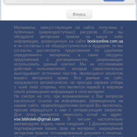
Вперед
Материалы, присутствующие на сайте, получены с
публичных (широкодоступных) ресурсов. Если вы
обладаете авторским правом на какую либо
информацию, размещенную на сайте
booksonline.com.ua
и не согласны с её общедоступностью в будущем, то мы
согласны рассмотреть предложения по удалению
определенного материала, а также обсудить
предложения о договоренностях, разрешающих
использовать данный контент. Мы не отслеживаем
действия пользователей, которые самостоятельно
выкладывают источники текстов, являющиеся объектом
вашего авторского права. Все данные на сайт,
загружаются автоматически, не проходя заранее отбора
с чьей либо стороны, что является нормой в мировом
опыте размещения информации в сети интернет.
Не смотря на это, при возникновении у Вас вопросов
касательно ссылок на информацию, размещенную на
нашем сайте, правообладателями которой Вы являетесь,
просим обращаться к нам с интересующим запросом.
Для этого требуется переслать е-mail на адрес:
vse.biblioteki@gmail.com
. В письме настоятельно
рекомендуем подать такие сведения : 1.Документальное
подтверждение ваших прав на материал, защищённый
авторским правом: отсканированный документ с печатью,