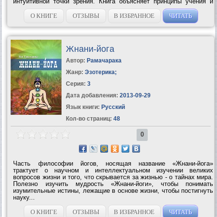
интуитивной точки зрения. Книга объясняет принципы учения и
иллюстрирует их огромным количеством историй, сказок и
парабол. Она...
О КНИГЕ
ОТЗЫВЫ
В ИЗБРАННОЕ
ЧИТАТЬ
Жнани-йога
Автор:
Рамачарака
Жанр:
Эзотерика
;
Серия:
3
Дата добавления:
2013-09-29
Язык книги:
Русский
Кол-во страниц:
48
0
Часть философии йогов, носящая название «Жнани-йога»
трактует о научном и интеллектуальном изучении великих
вопросов жизни и того, что скрывается за жизнью - о тайнах мира.
Полезно изучить мудрость «Жнани-йоги», чтобы понимать
изумительные истины, лежащие в основе жизни, чтобы постигнуть
науку...
О КНИГЕ
ОТЗЫВЫ
В ИЗБРАННОЕ
ЧИТАТЬ