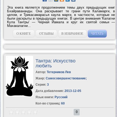
Эта книга является продолжением темы двух предыдущих книг
Бхайравананды. Она раскрывает те грани пути Каламарги, в
целом, и Трикасамарасья каула марги, в частности, которые не
были раскрыты в предыдущих книгах. В центре внимания 'Калагни
Кула Тантры' — Черная Йамала и круг их святой семьи —
Махакалагни...
О КНИГЕ
ОТЗЫВЫ
В ИЗБРАННОЕ
ЧИТАТЬ
Тантра: Искусство
любить
Автор:
Тетерников Лев
Жанр:
Самосовершенствование
;
Серия:
3
Дата добавления:
2013-12-05
Язык книги:
Русский
Кол-во страниц:
60
0