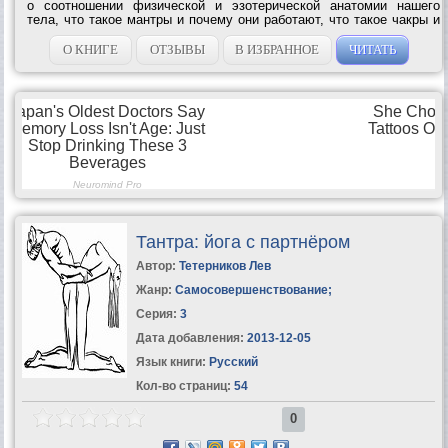
о соотношении физической и эзотерической анатомии нашего
тела, что такое мантры и почему они работают, что такое чакры и
как они влияют на нашу жизнедеятельность, как найти и разбудить
наши центры...
О КНИГЕ
ОТЗЫВЫ
В ИЗБРАННОЕ
ЧИТАТЬ
Тантра: йога с партнёром
Автор:
Тетерников Лев
Жанр:
Самосовершенствование
;
Серия:
3
Дата добавления:
2013-12-05
Язык книги:
Русский
Кол-во страниц:
54
0