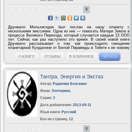
0
Друнвало Мельхиседек был послан на нашу планету с
несколькими миссиями. Одна из них — помогать Матери Земле в
процессе Великого Перехода, который случается каждые 13 ООО
лет. Сейчас как раз наступило это время. В своей новой книге
Друнвало рассказывает о том, как происходило смещение
планетарной Кундалини от Белой Пирамиды в Тибете к ее новому
«дому» в горах Чили. В результате этого грандиозного события в
течение следующего...
О КНИГЕ
ОТЗЫВЫ
В ИЗБРАННОЕ
ЧИТАТЬ
Тантра. Энергия и Экстаз
Автор:
Раджниш Бхагаван
Жанр:
Эзотерика
;
Серия:
3
Дата добавления:
2013-09-11
Язык книги:
Русский
Кол-во страниц:
12
0