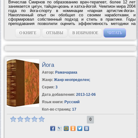
Вячеслав Смирнов по образованию врач-терапевт, более 12 лет
занимается цигун, тайцзи-цюань и хатха-йогой. Чемпион мира 2004
года по йога-спорту в номинации «парная артистик-йога».
Накопленный опыт он обобщил со своими наработками, и
сформировал собственный подход и стиль в практике. Годы
преподавания позволили оценить эффективность методики на
большом количестве людей. Благодаря занятиям многие из них
решили серьёзные проблемы со...
О КНИГЕ
ОТЗЫВЫ
В ИЗБРАННОЕ
ЧИТАТЬ
Йога
Автор:
Рамачарака
Жанр:
Жанр неопределен
;
Серия:
3
Дата добавления:
2013-12-06
Язык книги:
Русский
Кол-во страниц:
17
0