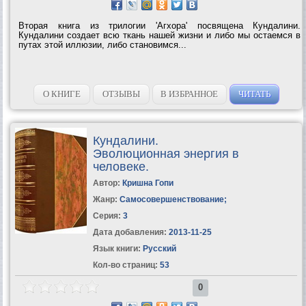
Вторая книга из трилогии 'Агхора' посвящена Кундалини.
Кундалини создает всю ткань нашей жизни и либо мы остаемся в
путах этой иллюзии, либо становимся...
О КНИГЕ
ОТЗЫВЫ
В ИЗБРАННОЕ
ЧИТАТЬ
Кундалини.
Эволюционная энергия в
человеке.
Автор:
Кришна Гопи
Жанр:
Самосовершенствование
;
Серия:
3
Дата добавления:
2013-11-25
Язык книги:
Русский
Кол-во страниц:
53
0