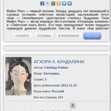
Майкл Роуч — первый человек Запада, двадцать лет проживший в
суровых условиях тибетских монастырей, заслуживший титул
геше — своеобразную «докторскую степень» буддизма. Геше
Майкл Роуч — автор мировых бестселлеров «Огранщик алмазов»
и «Тибетская книга йоги». Его перу принадлежит более тридцати
переводов древних буддийских текстов. В книге «Как работает
йога» Геше Майкл Роуч и его соавтор Кристи Макнелли в
сказочной форме,...
О КНИГЕ
ОТЗЫВЫ
В ИЗБРАННОЕ
ЧИТАТЬ
АГХОРА II. КУНДАЛИНИ
Автор:
Свобода Роберт
Жанр:
Эзотерика
;
Серия:
3
Дата добавления:
2013-11-14
Язык книги:
Русский
Кол-во страниц:
114
0