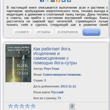
В настоящей книге описывается выполнение асан и растяжек с
партнером, пробуждение энергетического тела, техника выхода в
медитацию в движении и спонтанный танец тантры. Даны техника
и советы, как прийти к состоянию внутренней свободы. Книга
рассчитала на широкий круг читателей, стремящихся лучше
познать себя и сделать следующий шаг в развитии своей
Божественной природы. Автор, Лев Иванович Тетерников, -
основатель Ассоциации...
О КНИГЕ
ОТЗЫВЫ
В ИЗБРАННОЕ
ЧИТАТЬ
Как работает йога.
Исцеление и
самоисцеление с
помощью йога-сутры
Автор:
Роуч Геше
Жанр:
Самосовершенствование
;
Серия:
3
Дата добавления:
2013-11-21
Язык книги:
Русский
Кол-во страниц:
73
2