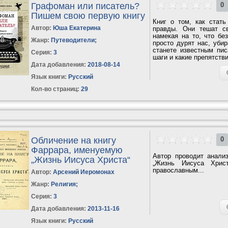
Графоман или писатель?
0
Пишем свою первую книгу
Книг о том, как стать
Автор:
Юша Екатерина
правды. Они тешат св
намекая на то, что бе
Жанр:
Путеводители
;
просто дурят нас, убир
станете известным пис
Серия:
3
шаги и какие препятстви
Дата добавления:
2018-08-14
Язык книги:
Русский
Кол-во страниц:
29
Обличение на книгу
0
Фаррара, именуемую
Автор проводит анали
„Жизнь Иисуса Христа“
„Жизнь Иисуса Хрис
православным...
Автор:
Арсений Иеромонах
Жанр:
Религия
;
Серия:
3
Дата добавления:
2013-11-16
Язык книги:
Русский