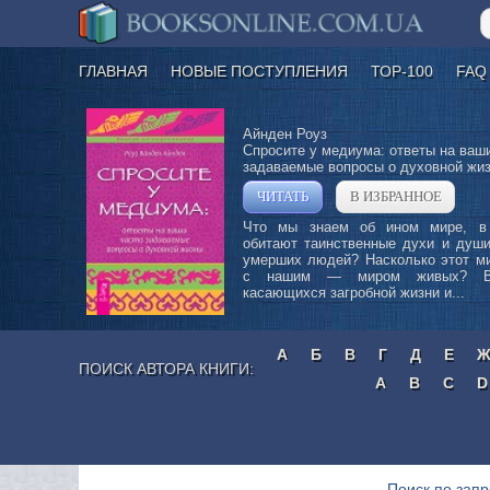
ГЛАВНАЯ
НОВЫЕ ПОСТУПЛЕНИЯ
ТОР-100
FAQ
Айнден Роуз
Спросите у медиума: ответы на ваш
задаваемые вопросы о духовной жи
»
ЧИТАТЬ
В ИЗБРАННОЕ
Что мы знаем об ином мире, в
обитают таинственные духи и души
умерших людей? Насколько этот ми
с нашим — миром живых? Во
касающихся загробной жизни и...
А
Б
В
Г
Д
Е
ПОИСК АВТОРА КНИГИ:
A
B
C
D
Поиск по запр