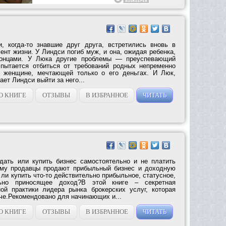
, когда-то знавшие друг друга, встретились вновь в
нт жизни. У Линдси погиб муж, и она, ожидая ребенка,
концами. У Люка другие проблемы — преуспевающий
 пытается отбиться от требований родных непременно
, женщине, мечтающей только о его деньгах. И Люк,
ает Линдси выйти за него...
О КНИГЕ
ОТЗЫВЫ
В ИЗБРАННОЕ
ЧИТАТЬ
одать или купить бизнес самостоятельно и не платить
му продавцы продают прибыльный бизнес и доходную
и купить что-то действительно прибыльное, статусное,
ьно приносящее доход?В этой книге – секретная
ой практики лидера рынка брокерских услуг, которая
че.Рекомендовано для начинающих и...
О КНИГЕ
ОТЗЫВЫ
В ИЗБРАННОЕ
ЧИТАТЬ