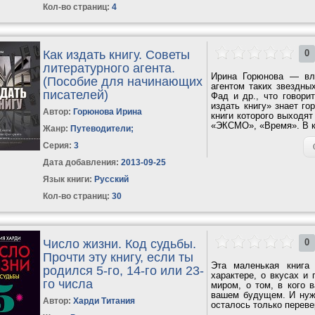
Кол-во страниц:
4
Как издать книгу. Советы
0
литературного агента.
Ирина Горюнова — вла
(Пособие для начинающих
агентом таких звездных
писателей)
Фад и др., что говори
издать книгу» знает го
Автор:
Горюнова Ирина
книги которого выходят
«ЭКСМО», «Время». В к
Жанр:
Путеводители
;
Серия:
3
Дата добавления:
2013-09-25
Язык книги:
Русский
Кол-во страниц:
30
Число жизни. Код судьбы.
0
Прочти эту книгу, если ты
Эта маленькая книга
родился 5-го, 14-го или 23-
характере, о вкусах и
го числа
миром, о том, в кого 
вашем будущем. И нуж
Автор:
Харди Титания
осталось только перевер