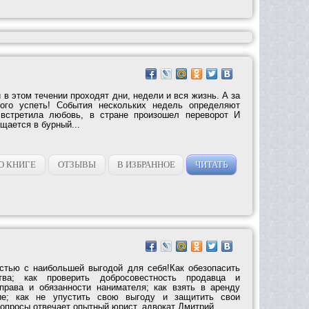
и в этом течении проходят дни, недели и вся жизнь. А за
ого успеть! События нескольких недель определяют
 встретила любовь, в стране произошел переворот И
щается в бурный...
О КНИГЕ
ОТЗЫВЫ
В ИЗБРАННОЕ
ЧИТАТЬ
стью с наибольшей выгодой для себя!Как обезопасить
ва; как проверить добросовестность продавца и
права и обязанности нанимателя; как взять в аренду
ие; как не упустить свою выгоду и защитить свои
опросы отвечает опытный юрист, адвокат Дмитрий...