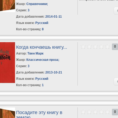
Жанр:
Справочники
;
Серия:
3
Дата добавления:
2014-01-11
Язык книги:
Русский
Кол-во страниц:
8
Когда кончаешь книгу...
0
Автор:
Твен Марк
Жанр:
Классическая проза
;
Серия:
3
Дата добавления:
2013-10-21
Язык книги:
Русский
Кол-во страниц:
1
Посадите эту книгу в
0
землю