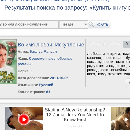
Результаты поиска по запросу: «Купить книгу
Во имя любви: Искупление
0
Автор:
Карлус Мануэл
Любовь и интриги, над
конечно, неистовая, 
Жанр:
Современные любовные
наслаждением смотря
романы
;
радуются и надеются, 
разгадывают семейные 
Серия:
3
всех, кому хочется ещ
кому...
Дата добавления:
2013-10-06
Язык книги:
Русский
Кол-во страниц:
83