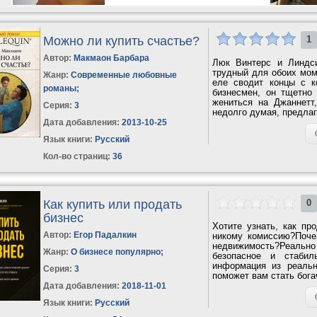
Можно ли купить счастье?
1
Автор:
Макмаон Барбара
Люк Винтерс и Линдси
трудный для обоих моме
Жанр:
Современные любовные
еле сводит концы с 
романы
;
бизнесмен, он тщетно
жениться на Джаннетт
Серия:
3
недолго думая, предлаг
Дата добавления:
2013-10-25
Язык книги:
Русский
Кол-во страниц:
36
Как купить или продать
0
бизнес
Хотите узнать, как пр
Автор:
Егор Падалкин
никому комиссию?Поче
недвижимость?Реально л
Жанр:
О бизнесе популярно
;
безопасное и стабил
информация из реальн
Серия:
3
поможет вам стать бога
Дата добавления:
2018-11-01
Язык книги:
Русский