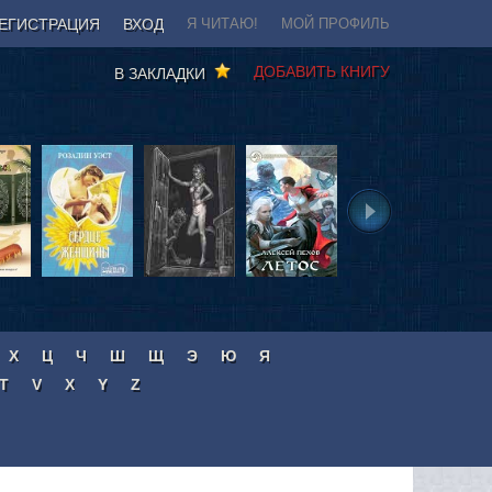
ЕГИСТРАЦИЯ
ВХОД
Я ЧИТАЮ!
МОЙ ПРОФИЛЬ
ДОБАВИТЬ КНИГУ
В ЗАКЛАДКИ
Х
Ц
Ч
Ш
Щ
Э
Ю
Я
T
V
X
Y
Z