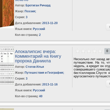
Автор:
Бротиган Ричард
Жанр:
Поэзия
;
Серия:
3
Дата добавления:
2013-11-20
Язык книги:
Русский
Кол-во страниц:
2
Апокалипсис вчера:
0
Комментарий на Книгу
Несколько лет назад ав
пророка Даниила
путешествие. На то, ч
недель, а кредит он от
Автор:
Стогов Илья
совершившего сумасшед
Жанр:
Путешествия и География
;
бестселлером.Спустя 
кругосветного путешест
Серия:
3
Дата добавления:
2013-11-16
Язык книги:
Русский
Кол-во страниц:
40