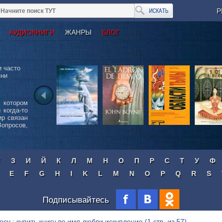
Р
АУДИОКНИГИ
ЖАНРЫ
БЛОГ
и часто
зни
 котором
 когда-то
р связан
просов,
Ж
З
И
Й
К
Л
М
Н
О
П
Р
С
Т
У
Ф
E
F
G
H
I
K
L
M
N
O
P
Q
R
S
Подписывайтесь
осу : купить книгу во имя любви искупление
(1 стр. из 57)