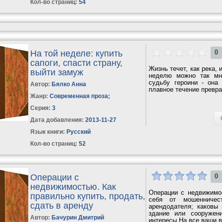
Кол-во страниц:
54
На той неделе: купить
0
сапоги, спасти страну,
Жизнь течет, как река, 
выйти замуж
неделю можно так мн
судьбу героини - она
Автор:
Бялко Анна
плавное течение превра
Жанр:
Современная проза
;
Серия:
3
Дата добавления:
2013-11-27
Язык книги:
Русский
Кол-во страниц:
52
Операции с
0
недвижимостью. Как
Операции с недвижимо
правильно купить, продать,
себя от мошенничест
сдать в аренду
арендодателя; каковы 
здание или сооружен
Автор:
Бачурин Дмитрий
интересы.На все ваши в