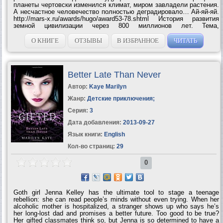
планеты чертовски изменился климат, миром завладели растения.
А несчастное человечество полностью деградировало… Ай-яй-яй.
http://mars-x.ru/awards/hugo/award53-78.shtml История развития
земной цивилизации через 800 миллионов лет. Тема,
пронизывающая все творчество человека, который по праву
вошел в мировую...
О КНИГЕ
ОТЗЫВЫ
В ИЗБРАННОЕ
ЧИТАТЬ
Better Late Than Never
Автор:
Kaye Marilyn
Жанр:
Детские приключения
;
Серия:
3
Дата добавления:
2013-09-27
Язык книги:
English
Кол-во страниц:
29
0
Goth girl Jenna Kelley has the ultimate tool to stage a teenage
rebellion: she can read people’s minds without even trying. When her
alcoholic mother is hospitalized, a stranger shows up who says he’s
her long-lost dad and promises a better future. Too good to be true?
Her gifted classmates think so, but Jenna is so determined to have a