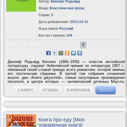
Автор:
Киплинг Редьярд
Жанр:
Классическая проза
;
Серия:
3
Дата добавления:
2013-10-31
Язык книги:
Русский
Кол-во страниц:
104
0
Джозеф Редьярд Киплинг (1865–1936) — классик английской
литературы, лауреат Нобелевской премии по литературе 1907 г.,
обязанный своей славой прежде всего романтике, которой овеяны
его поэтические сборники. В третий том собрания сочинений
вошли: две «Книги джунглей», самые популярные произведения
писателя, в центре которых — человеческий детеныш Маугли,
выросший среди животных, а также сборник рассказов «В горной
Индии». Способность...
О КНИГЕ
ОТЗЫВЫ
В ИЗБРАННОЕ
ЧИТАТЬ
Книга про еду [Моя
поваренная книга]