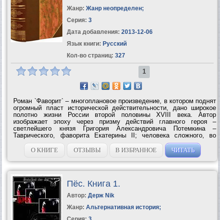
Жанр:
Жанр неопределен
;
Серия:
3
Дата добавления:
2013-12-06
Язык книги:
Русский
Кол-во страниц:
327
1
Роман `Фаворит` – многоплановое произведение, в котором поднят
огромный пласт исторической действительности, дано широкое
полотно жизни России второй половины XVIII века. Автор
изображает эпоху через призму действий главного героя –
светлейшего князя Григория Александровича Потемкина –
Таврического, фаворита Екатерины II; человека сложного, во
многом противоречивого, но, безусловно, талантливого и умного,
решительно вторгавшегося...
О КНИГЕ
ОТЗЫВЫ
В ИЗБРАННОЕ
ЧИТАТЬ
Пёс. Книга 1.
Автор:
Держ Nik
Жанр:
Альтернативная история
;
Серия:
3