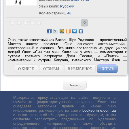
Язык книги:
Русский
Кол-во страниц:
46
0
Ошо, также известный как Багван Шри Раджниш — просветленный
Мастер нашего времени. Ошо означает «океанический»,
«растворенный в океане». Эта книга составлена из двух циклов
лекций Ошо: «Син син мин: Книга ни о чем» — комментарии к
сутрам третьего патриарха Дзен Сосана, и «Поиск» —
комментарии к сутрам Какуана, китайского Мастера Дзен —
десять лекций, основанных на книге «Десять быков Дзен» и
вопросах искателей, прочитанные Ошо с...
О КНИГЕ
ОТЗЫВЫ
В ИЗБРАННОЕ
ЧИТАТЬ
Вперед
Материалы, присутствующие на сайте, получены с
публичных (широкодоступных) ресурсов. Если вы
обладаете авторским правом на какую либо
информацию, размещенную на сайте
booksonline.com.ua
и не согласны с её общедоступностью в будущем, то мы
согласны рассмотреть предложения по удалению
определенного материала, а также обсудить
предложения о договоренностях, разрешающих