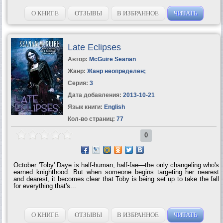
О КНИГЕ
ОТЗЫВЫ
В ИЗБРАННОЕ
ЧИТАТЬ
Late Eclipses
Автор:
McGuire Seanan
Жанр:
Жанр неопределен
;
Серия:
3
Дата добавления:
2013-10-21
Язык книги:
English
Кол-во страниц:
77
0
October 'Toby' Daye is half-human, half-fae—the only changeling who's
earned knighthood. But when someone begins targeting her nearest
and dearest, it becomes clear that Toby is being set up to take the fall
for everything that's...
О КНИГЕ
ОТЗЫВЫ
В ИЗБРАННОЕ
ЧИТАТЬ