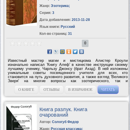
Жанр:
Эзотерика
;
Серия:
3
Дата добавления:
2013-11-28
Язык книги:
Русский
Кол-во страниц:
31
0
Известный мастер магии и мистицизма Алистер Кроули
изначально написал 'Книгу Алеф' в качестве инструкции своему
лучшему ученику, Чарльзу Джонсу (брат Ахад). В ней изложены
уникальные советы посвященного учителя для всех, кто
становится на путь духовного развития, а также взгляд 'Великого
Зверя' на многие вопросы как эзотерического, так и
общефилософского свойства, во многом проясняющий его...
О КНИГЕ
ОТЗЫВЫ
В ИЗБРАННОЕ
ЧИТАТЬ
Книга разлук. Книга
очарований
Автор:
Сологуб Федор
Жанр:
Русская классика
;