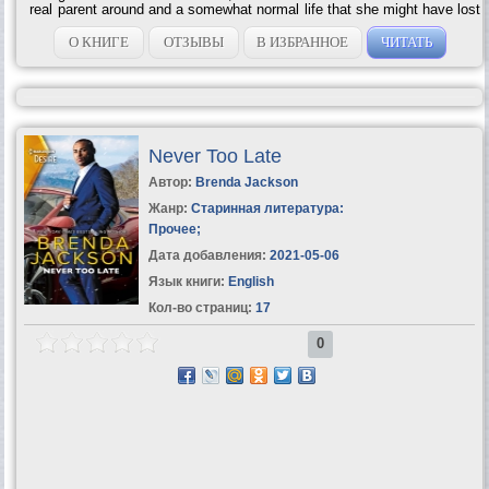
real parent around and a somewhat normal life that she might have lost
her ability to...
О КНИГЕ
ОТЗЫВЫ
В ИЗБРАННОЕ
ЧИТАТЬ
Never Too Late
Автор:
Brenda Jackson
Жанр:
Старинная литература:
Прочее
;
Дата добавления:
2021-05-06
Язык книги:
English
Кол-во страниц:
17
0