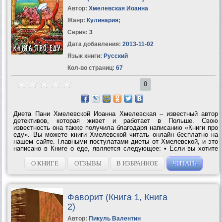
Автор:
Хмелевская Иоанна
Жанр:
Кулинария
;
Серия:
3
Дата добавления:
2013-11-02
Язык книги:
Русский
Кол-во страниц:
67
0
Диета Пани Хмелевской Иоанна Хмелевская – известный автор
детективов, которая живет и работает в Польше. Свою
известность она также получила благодаря написанию «Книги про
еду». Вы можете книги Хмелевской читать онлайн бесплатно на
нашем сайте. Главными постулатами диеты от Хмелевской, и это
написано в Книге о еде, является следующее: • Если вы хотите
похудеть, перейдите на те продукты, которые не любите. • Никогда
и ни по каким...
О КНИГЕ
ОТЗЫВЫ
В ИЗБРАННОЕ
ЧИТАТЬ
Фаворит (Книга 1, Книга
2)
Автор:
Пикуль Валентин