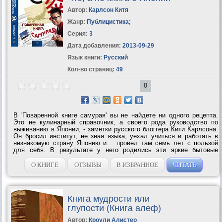
Автор:
Карлсон Китя
Жанр:
Публицистика
;
Серия:
3
Дата добавления:
2013-09-29
Язык книги:
Русский
Кол-во страниц:
49
0
В 'Поваренной книге самурая' вы не найдете ни одного рецепта.
Это не кулинарный справочник, а своего рода руководство по
выживанию в Японии, - заметки русского блоггера Кити Карлсона.
Он бросил институт, не зная языка, уехал учиться и работать в
незнакомую страну Японию и… провел там семь лет с пользой
для себя. В результате у него родились эти яркие бытовые
зарисовки - необычайно колоритные и удивительные в своих
подробностях, этакий...
О КНИГЕ
ОТЗЫВЫ
В ИЗБРАННОЕ
ЧИТАТЬ
Книга мудрости или
глупости (Книга алеф)
Автор:
Кроули Алистер