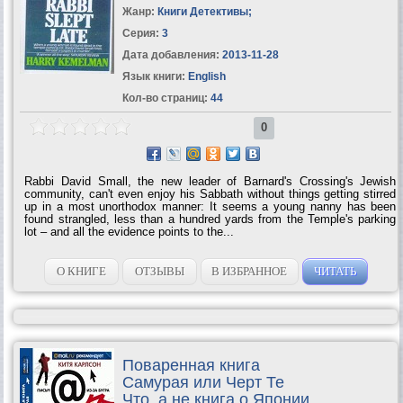
Жанр:
Книги Детективы
;
Серия:
3
Дата добавления:
2013-11-28
Язык книги:
English
Кол-во страниц:
44
0
Rabbi David Small, the new leader of Barnard's Crossing's Jewish
community, can't even enjoy his Sabbath without things getting stirred
up in a most unorthodox manner: It seems a young nanny has been
found strangled, less than a hundred yards from the Temple's parking
lot – and all the evidence points to the...
О КНИГЕ
ОТЗЫВЫ
В ИЗБРАННОЕ
ЧИТАТЬ
Поваренная книга
Самурая или Черт Те
Что, а не книга о Японии