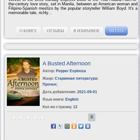
the-century love story, set in Manila, between an American woman and
Filipino-Spanish mestizo by the popular storyteller William Boyd. It's a
memorable tale, richly...
О КНИГЕ
ОТЗЫВЫ
В ИЗБРАННОЕ
ЧИТАТЬ
A Busted Afternoon
Автор:
Pepper Espinoza
Жанр:
Старинная литература:
Прочее
;
Дата добавления:
2021-09-01
Язык книги:
English
Кол-во страниц:
12
0