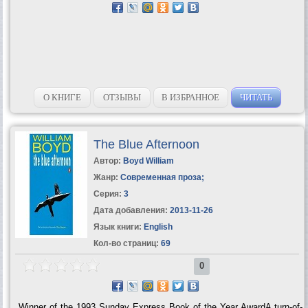
О КНИГЕ
ОТЗЫВЫ
В ИЗБРАННОЕ
ЧИТАТЬ
The Blue Afternoon
Автор:
Boyd William
Жанр:
Современная проза
;
Серия:
3
Дата добавления:
2013-11-26
Язык книги:
English
Кол-во страниц:
69
0
Winner of the 1993 Sunday Express Book of the Year AwardA turn-of-