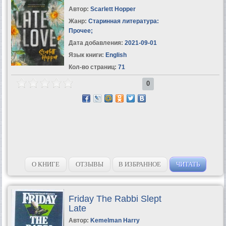
Автор:
Scarlett Hopper
Жанр:
Старинная литература:
Прочее
;
Дата добавления:
2021-09-01
Язык книги:
English
Кол-во страниц:
71
0
О КНИГЕ
ОТЗЫВЫ
В ИЗБРАННОЕ
ЧИТАТЬ
Friday The Rabbi Slept
Late
Автор:
Kemelman Harry