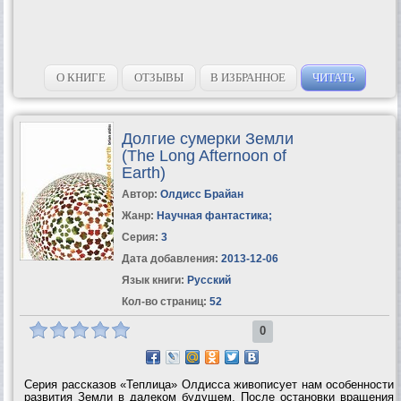
О КНИГЕ
ОТЗЫВЫ
В ИЗБРАННОЕ
ЧИТАТЬ
Долгие сумерки Земли
(The Long Afternoon of
Earth)
Автор:
Олдисс Брайан
Жанр:
Научная фантастика
;
Серия:
3
Дата добавления:
2013-12-06
Язык книги:
Русский
Кол-во страниц:
52
0
Серия рассказов «Теплица» Олдисса живописует нам особенности
развития Земли в далеком будущем. После остановки вращения