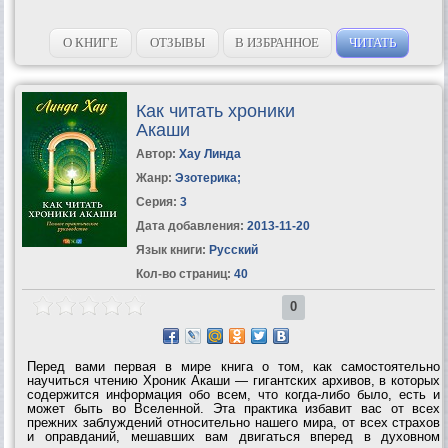
О КНИГЕ
ОТЗЫВЫ
В ИЗБРАННОЕ
ЧИТАТЬ
Как читать хроники
Акаши
Автор:
Хау Линда
Жанр:
Эзотерика
;
Серия:
3
Дата добавления:
2013-11-20
Язык книги:
Русский
Кол-во страниц:
40
0
Перед вами первая в мире книга о том, как самостоятельно
научиться чтению Хроник Акаши — гигантских архивов, в которых
содержится информация обо всем, что когда-либо было, есть и
может быть во Вселенной. Эта практика избавит вас от всех
прежних заблуждений относительно нашего мира, от всех страхов
и оправданий, мешавших вам двигаться вперед в духовном