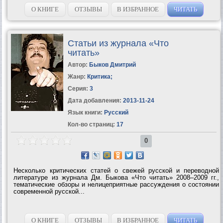
развитии. Поскольку Хроники Акаши — это не физическое место,
а один из уровней...
О КНИГЕ
ОТЗЫВЫ
В ИЗБРАННОЕ
ЧИТАТЬ
Статьи из журнала «Что
читать»
Автор:
Быков Дмитрий
Жанр:
Критика
;
Серия:
3
Дата добавления:
2013-11-24
Язык книги:
Русский
Кол-во страниц:
17
0
Несколько критических статей о свежей русской и переводной
литературе из журнала Дм. Быкова «Что читать» 2008–2009 гг.,
тематические обзоры и нелицеприятные рассуждения о состоянии
современной русской...
О КНИГЕ
ОТЗЫВЫ
В ИЗБРАННОЕ
ЧИТАТЬ