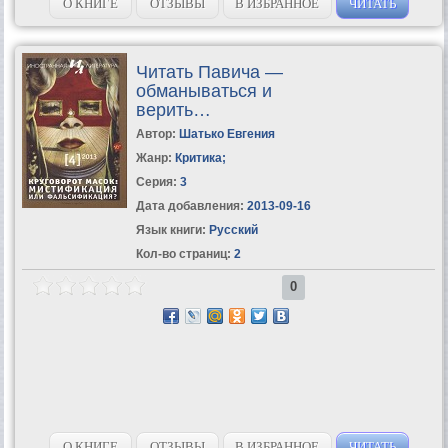
ступень обучения в Школе Олега...
О КНИГЕ
ОТЗЫВЫ
В ИЗБРАННОЕ
ЧИТАТЬ
Читать Павича —
обманываться и
верить…
Автор:
Шатько Евгения
Жанр:
Критика
;
Серия:
3
Дата добавления:
2013-09-16
Язык книги:
Русский
Кол-во страниц:
2
0
О КНИГЕ
ОТЗЫВЫ
В ИЗБРАННОЕ
ЧИТАТЬ