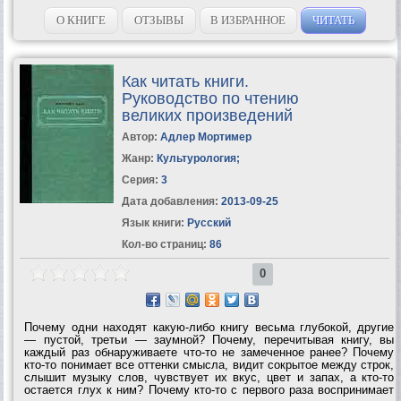
вас Мариэттой Чудаковой, так хитро написаны, что если вы
опоздаете и...
О КНИГЕ
ОТЗЫВЫ
В ИЗБРАННОЕ
ЧИТАТЬ
Как читать книги.
Руководство по чтению
великих произведений
Автор:
Адлер Мортимер
Жанр:
Культурология
;
Серия:
3
Дата добавления:
2013-09-25
Язык книги:
Русский
Кол-во страниц:
86
0
Почему одни находят какую-либо книгу весьма глубокой, другие
— пустой, третьи — заумной? Почему, перечитывая книгу, вы
каждый раз обнаруживаете что-то не замеченное ранее? Почему
кто-то понимает все оттенки смысла, видит сокрытое между строк,
слышит музыку слов, чувствует их вкус, цвет и запах, а кто-то
остается глух к ним? Почему кто-то с первого раза воспринимает