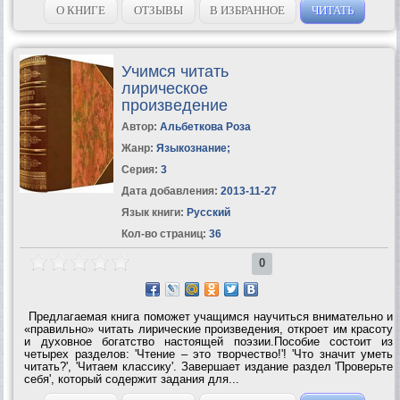
веке. Свыше полумиллиона...
О КНИГЕ
ОТЗЫВЫ
В ИЗБРАННОЕ
ЧИТАТЬ
Учимся читать
лирическое
произведение
Автор:
Альбеткова Роза
Жанр:
Языкознание
;
Серия:
3
Дата добавления:
2013-11-27
Язык книги:
Русский
Кол-во страниц:
36
0
Предлагаемая книга поможет учащимся научиться внимательно и
«правильно» читать лирические произведения, откроет им красоту
и духовное богатство настоящей поэзии.Пособие состоит из
четырех разделов: 'Чтение – это творчество!'! 'Что значит уметь
читать?', 'Читаем классику'. Завершает издание раздел 'Проверьте
себя', который содержит задания для...