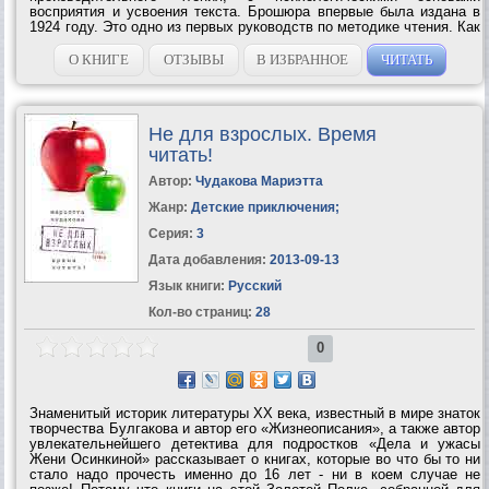
восприятия и усвоения текста. Брошюра впервые была издана в
1924 году. Это одно из первых руководств по методике чтения. Как
писал C. И. Пoварнин в предисловии к изданию 1924 года, – это
«краткое введение в искусство чтения»....
О КНИГЕ
ОТЗЫВЫ
В ИЗБРАННОЕ
ЧИТАТЬ
Не для взрослых. Время
читать!
Автор:
Чудакова Мариэтта
Жанр:
Детские приключения
;
Серия:
3
Дата добавления:
2013-09-13
Язык книги:
Русский
Кол-во страниц:
28
0
Знаменитый историк литературы ХХ века, известный в мире знаток
творчества Булгакова и автор его «Жизнеописания», а также автор
увлекательнейшего детектива для подростков «Дела и ужасы
Жени Осинкиной» рассказывает о книгах, которые во что бы то ни
стало надо прочесть именно до 16 лет - ни в коем случае не