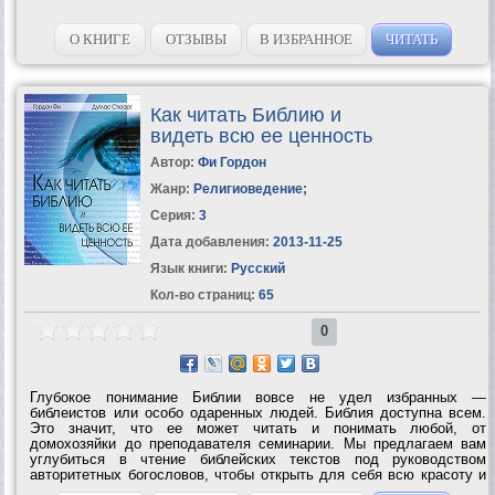
О КНИГЕ
ОТЗЫВЫ
В ИЗБРАННОЕ
ЧИТАТЬ
Как читать Библию и
видеть всю ее ценность
Автор:
Фи Гордон
Жанр:
Религиоведение
;
Серия:
3
Дата добавления:
2013-11-25
Язык книги:
Русский
Кол-во страниц:
65
0
Глубокое понимание Библии вовсе не удел избранных —
библеистов или особо одаренных людей. Библия доступна всем.
Это значит, что ее может читать и понимать любой, от
домохозяйки до преподавателя семинарии. Мы предлагаем вам
углубиться в чтение библейских текстов под руководством
авторитетных богословов, чтобы открыть для себя всю красоту и
ценность Писания и увидеть, как оно связано с вашей жизнью в 21