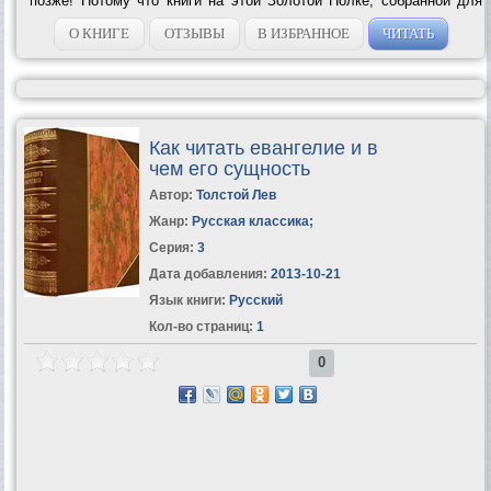
позже! Потому что книги на этой Золотой Полке, собранной для
вас Мариэттой Чудаковой, так хитро написаны, что если вы
опоздаете и...
О КНИГЕ
ОТЗЫВЫ
В ИЗБРАННОЕ
ЧИТАТЬ
Как читать евангелие и в
чем его сущность
Автор:
Толстой Лев
Жанр:
Русская классика
;
Серия:
3
Дата добавления:
2013-10-21
Язык книги:
Русский
Кол-во страниц:
1
0