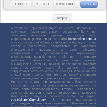
содержимое учебника, а кому-то нужно многократно его
объяснять? Чтобы...
О КНИГЕ
ОТЗЫВЫ
В ИЗБРАННОЕ
ЧИТАТЬ
Вперед
Материалы, присутствующие на сайте, получены с
публичных (широкодоступных) ресурсов. Если вы
обладаете авторским правом на какую либо
информацию, размещенную на сайте
booksonline.com.ua
и не согласны с её общедоступностью в будущем, то мы
согласны рассмотреть предложения по удалению
определенного материала, а также обсудить
предложения о договоренностях, разрешающих
использовать данный контент. Мы не отслеживаем
действия пользователей, которые самостоятельно
выкладывают источники текстов, являющиеся объектом
вашего авторского права. Все данные на сайт,
загружаются автоматически, не проходя заранее отбора
с чьей либо стороны, что является нормой в мировом
опыте размещения информации в сети интернет.
Не смотря на это, при возникновении у Вас вопросов
касательно ссылок на информацию, размещенную на
нашем сайте, правообладателями которой Вы являетесь,
просим обращаться к нам с интересующим запросом.
Для этого требуется переслать е-mail на адрес:
vse.biblioteki@gmail.com
. В письме настоятельно
рекомендуем подать такие сведения : 1.Документальное
подтверждение ваших прав на материал, защищённый