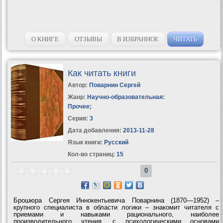
О КНИГЕ
ОТЗЫВЫ
В ИЗБРАННОЕ
ЧИТАТЬ
Как читать книги
Автор:
Поварнин Сергей
Жанр:
Научно-образовательная:
Прочее
;
Серия:
3
Дата добавления:
2013-11-28
Язык книги:
Русский
Кол-во страниц:
15
0
Брошюра Сергея Иннокентьевича Поварнина (1870—1952) –
крупного специалиста в области логики – знакомит читателя с
приемами и навыками рационального, наиболее
производительного чтения, с психологическими основами