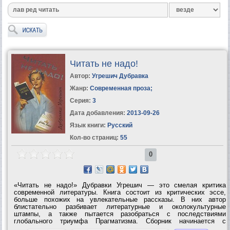
Читать не надо!
Автор:
Угрешич Дубравка
Жанр:
Современная проза
;
Серия:
3
Дата добавления:
2013-09-26
Язык книги:
Русский
Кол-во страниц:
55
0
«Читать не надо!» Дубравки Угрешич — это смелая критика
современной литературы. Книга состоит из критических эссе,
больше похожих на увлекательные рассказы. В них автор
блистательно разбивает литературные и околокультурные
штампы, а также пытается разобраться с последствиями
глобального триумфа Прагматизма. Сборник начинается с
остроумной критики книгоиздательского дела, от которой Угрешич