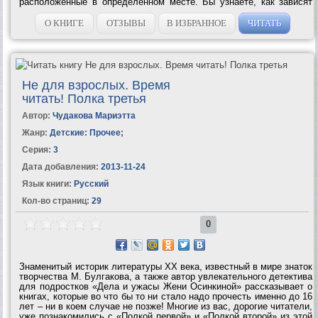
расположенные в определенном месте. Бы узнаете, как зависят
черты лица от темперамента и характера человека и многое–
многое...
О КНИГЕ
ОТЗЫВЫ
В ИЗБРАННОЕ
ЧИТАТЬ
Не для взрослых. Время
читать! Полка третья
Автор:
Чудакова Мариэтта
Жанр:
Детские: Прочее
;
Серия:
3
Дата добавления:
2013-11-24
Язык книги:
Русский
Кол-во страниц:
29
0
Знаменитый историк литературы ХХ века, известный в мире знаток
творчества М. Булгакова, а также автор увлекательного детектива
для подростков «Дела и ужасы Жени Осинкиной» рассказывает о
книгах, которые во что бы то ни стало надо прочесть именно до 16
лет – ни в коем случае не позже! Многие из вас, дорогие читатели,
уже познакомились с «Полкой первой» и «Полкой второй» из этой