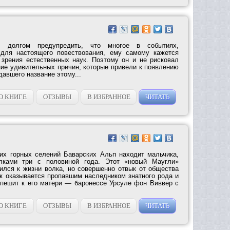
м долгом предупредить, что многое в событиях,
для настоящего повествования, ему самому кажется
зрения естественных наук. Поэтому он и не рисковал
ние удивительных причин, которые привели к появлению
давшего название этому...
О КНИГЕ
ОТЗЫВЫ
В ИЗБРАННОЕ
ЧИТАТЬ
их горных селений Баварских Альп находит мальчика,
лками три с половиной года. Этот «новый Маугли»
ился к жизни волка, но совершенно отвык от общества
к оказывается пропавшим наследником знатного рода и
пешит к его матери — баронессе Урсуле фон Виввер с
О КНИГЕ
ОТЗЫВЫ
В ИЗБРАННОЕ
ЧИТАТЬ