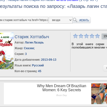
езультаты поиска по запросу: «Лазарь лагин с
Старик Хоттабыч
19
Автор:
Лагин Лазарь
В этой книге серии 
полюбившаяся многим чи
Жанр:
Сказки
;
Серия:
3
Дата добавления:
2013-09-13
Язык книги:
Русский
Кол-во страниц:
45