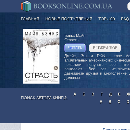
ГЛАВНАЯ
НОВЫЕ ПОСТУПЛЕНИЯ
ТОР-100
FAQ
Бэнкс Майя
Страсть
ЧИТАТЬ
В ИЗБРАННОЕ
»
Джейс, Эш и Гейб - трое бо
влиятельных американских бизнесм
привыкли получать все, что
пожелают. Всё без исключен
давнишние друзья и многолетние 
деловые...
А
Б
В
Г
Д
Е
ПОИСК АВТОРА КНИГИ:
A
B
C
D
Поиск по запр