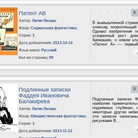
Патент АВ
0
Автор:
Лагин Лазарь
В вымышленной стране
эликсир, позволяющий 
Жанр:
Социальная фантастика
;
Однако изобретение п
Серия:
3
ускоренный рост до
биомашин, о новом кла
Дата добавления:
2013-10-10
«Патент А» — первый 
«Старика...
Язык книги:
Русский
Кол-во страниц:
99
Подлинные записки
0
Фаддея Ивановича
Подлинные записки Ф
Балакирева
наиболее примечатель
подземных глубинах, 
Автор:
Лагин Лазарь
некоторых других небе
Жанр:
Юмористическая фантастика
;
эти записки написан
рисунками В....
Серия:
3
Дата добавления:
2013-11-22