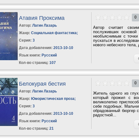
Атавия Проксима
0
Автор:
Лагин Лазарь
Автор считает свои
послуживших основой 
Жанр:
Социальная фантастика
;
необъяснимым с точки 
Серия:
3
пускаться в исследова
нового небесного тела, 
Дата добавления:
2013-10-10
Язык книги:
Русский
Кол-во страниц:
107
Белокурая бестия
0
Автор:
Лагин Лазарь
Житель одного из глух
который прожил с во
Жанр:
Юмористическая проза
;
великолепно приспособ
Серия:
3
себе подобных. Мальчи
обрадованный бюргер с
Дата добавления:
2013-10-10
радостной...
Язык книги:
Русский
Кол-во страниц:
21