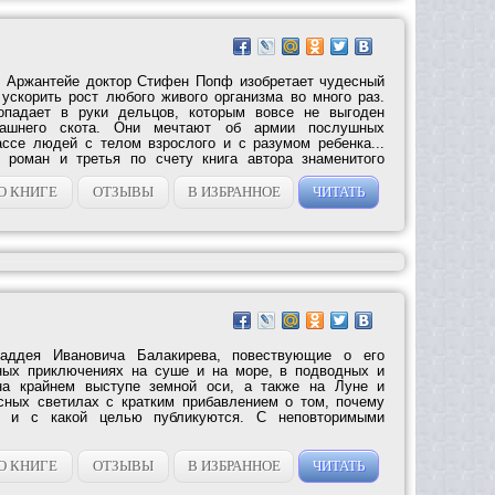
 Аржантейе доктор Стифен Попф изобретает чудесный
ускорить рост любого живого организма во много раз.
опадает в руки дельцов, которым вовсе не выгоден
машнего скота. Они мечтают об армии послушных
ссе людей с телом взрослого и с разумом ребенка...
роман и третья по счету книга автора знаменитого
О КНИГЕ
ОТЗЫВЫ
В ИЗБРАННОЕ
ЧИТАТЬ
аддея Ивановича Балакирева, повествующие о его
ных приключениях на суше и на море, в подводных и
на крайнем выступе земной оси, а также на Луне и
сных светилах с кратким прибавлением о том, почему
ы и с какой целью публикуются. С неповторимыми
О КНИГЕ
ОТЗЫВЫ
В ИЗБРАННОЕ
ЧИТАТЬ