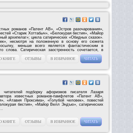
стных романов «Патент АВ», «Остров разочарования»,
вестей «Старик Хоттабыч», «Белокурая бестия», «Майор
ый архипелаг»; цикла сатирических «Обидных сказок».
век», несмотря на положенную в основу его сюжета
посылку, меньше всего является фантастическим в
го слова. Сатирическая заостренность сочетается, в
О КНИГЕ
ОТЗЫВЫ
В ИЗБРАННОЕ
ЧИТАТЬ
 читателей подборку афоризмов писателя Лазаря
автора известных романов-памфлетов «Патент АВ»,
я», «Атавия Проксима», «Голубой человек», повестей
елокурая бестия», «Майор Велл Эндъю», сатирических
..
О КНИГЕ
ОТЗЫВЫ
В ИЗБРАННОЕ
ЧИТАТЬ