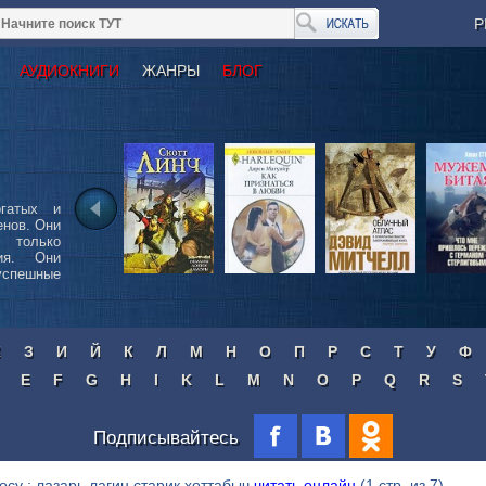
Р
АУДИОКНИГИ
ЖАНРЫ
БЛОГ
гатых и
енов. Они
 только
ия. Они
успешные
Ж
З
И
Й
К
Л
М
Н
О
П
Р
С
Т
У
Ф
E
F
G
H
I
K
L
M
N
O
P
Q
R
S
Подписывайтесь
осу : лазарь лагин старик хоттабыч
читать онлайн
(1 стр. из 7)