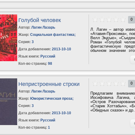
Голубой человек
0
Автор:
Лагин Лазарь
Л. Лагин – автор изве
«Атавия-Проксима», по
Жанр:
Социальная фантастика
;
Велл Эндъю», «Съеденн
Серия:
3
Роман «Голубой чело
фантастическую пред
Дата добавления:
2013-10-10
обычном значении это
нем...
Язык книги:
Русский
Кол-во страниц:
98
Непристроенные строки
0
Автор:
Лагин Лазарь
Предлагаем вниманию
Иосифовича Лагина, 
Жанр:
Юмористическая проза
;
«Остров Разочаровани
Серия:
3
«Старик Хоттабыч», «Б
«Обидных сказок» и др..
Дата добавления:
2013-10-10
Язык книги:
Русский
Кол-во страниц:
1