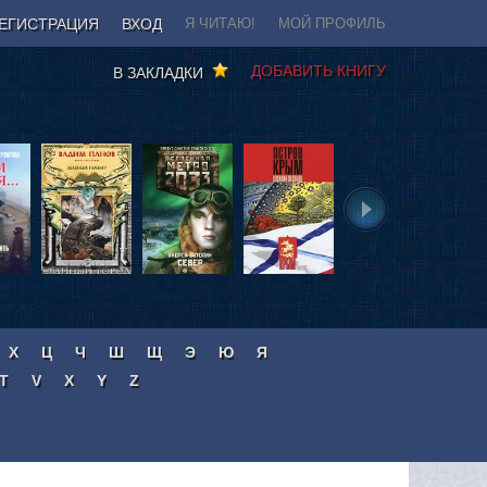
ЕГИСТРАЦИЯ
ВХОД
Я ЧИТАЮ!
МОЙ ПРОФИЛЬ
ДОБАВИТЬ КНИГУ
В ЗАКЛАДКИ
Х
Ц
Ч
Ш
Щ
Э
Ю
Я
T
V
X
Y
Z