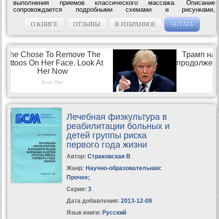
выполнения приемов классического массажа. Описание
сопровождается подробными схемами и рисунками,
позволяющими однозначно трактовать и грамотно выполнять
каждый прием. Приводятся комплексы избранных...
О КНИГЕ
ОТЗЫВЫ
В ИЗБРАННОЕ
ЧИТАТЬ
Лечебная физкультура в
реабилитации больных и
детей группы риска
первого года жизни
Автор:
Страковская В
Жанр:
Научно-образовательная:
Прочее
;
Серия:
3
Дата добавления:
2013-12-09
Язык книги:
Русский