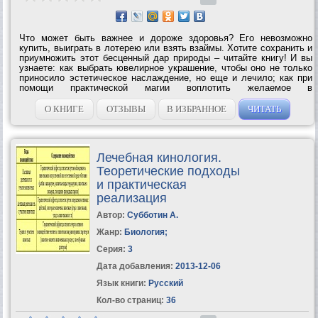
Что может быть важнее и дороже здоровья? Его невозможно
купить, выиграть в лотерею или взять взаймы. Хотите сохранить и
приумножить этот бесценный дар природы – читайте книгу! И вы
узнаете: как выбрать ювелирное украшение, чтобы оно не только
приносило эстетическое наслаждение, но еще и лечило; как при
помощи практической магии воплотить желаемое в
действительное и избавиться от любой болезни; к каким святым
обращаться при недуге...
О КНИГЕ
ОТЗЫВЫ
В ИЗБРАННОЕ
ЧИТАТЬ
Лечебная кинология.
Теоретические подходы
и практическая
реализация
Автор:
Субботин А.
Жанр:
Биология
;
Серия:
3
Дата добавления:
2013-12-06
Язык книги:
Русский
Кол-во страниц:
36