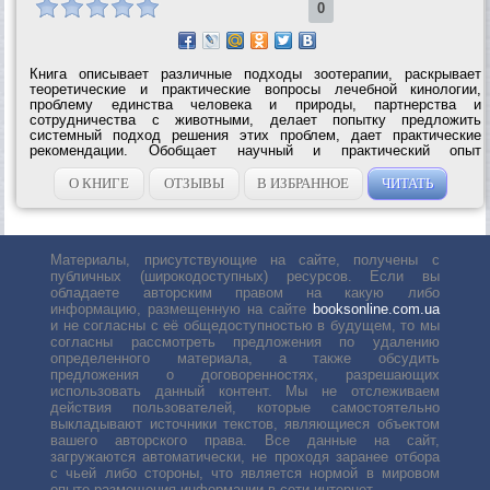
0
Книга описывает различные подходы зоотерапии, раскрывает
теоретические и практические вопросы лечебной кинологии,
проблему единства человека и природы, партнерства и
сотрудничества с животными, делает попытку предложить
системный подход решения этих проблем, дает практические
рекомендации. Обобщает научный и практический опыт
многолетней работы сотрудников Фонда «Ордынцы» по развитию
лечебной кинологии. Эта книга...
О КНИГЕ
ОТЗЫВЫ
В ИЗБРАННОЕ
ЧИТАТЬ
Материалы, присутствующие на сайте, получены с
публичных (широкодоступных) ресурсов. Если вы
обладаете авторским правом на какую либо
информацию, размещенную на сайте
booksonline.com.ua
и не согласны с её общедоступностью в будущем, то мы
согласны рассмотреть предложения по удалению
определенного материала, а также обсудить
предложения о договоренностях, разрешающих
использовать данный контент. Мы не отслеживаем
действия пользователей, которые самостоятельно
выкладывают источники текстов, являющиеся объектом
вашего авторского права. Все данные на сайт,
загружаются автоматически, не проходя заранее отбора
с чьей либо стороны, что является нормой в мировом
опыте размещения информации в сети интернет.