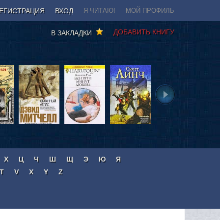
ЕГИСТРАЦИЯ
ВХОД
Я ЧИТАЮ!
МОЙ ПРОФИЛЬ
ДОБАВИТЬ КНИГУ
В ЗАКЛАДКИ
Х
Ц
Ч
Ш
Щ
Э
Ю
Я
T
V
X
Y
Z