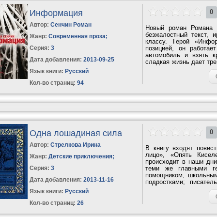
Информация
0
Автор:
Сенчин Роман
Новый роман Романа 
безжалостный текст, 
Жанр:
Современная проза
;
классу. Герой «Инфо
Серия:
3
позицией, он работа
автомобиль и взять к
Дата добавления:
2013-09-25
сладкая жизнь дает тре
выжив, начинает...
Язык книги:
Русский
Кол-во страниц:
94
Одна лошадиная сила
0
Автор:
Стрелкова Ирина
В книгу входят повес
лицо», «Опять Кисел
Жанр:
Детские приключения
;
происходит в наши дни
Серия:
3
теми же главными ге
помощником, школьным
Дата добавления:
2013-11-16
подростками; писател
чуткость, тонкость...
Язык книги:
Русский
Кол-во страниц:
26