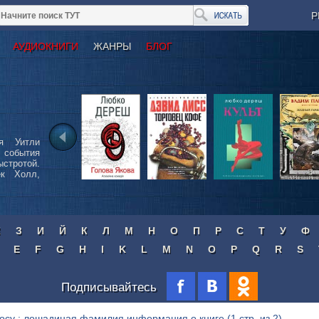
Р
АУДИОКНИГИ
ЖАНРЫ
БЛОГ
я Уитли
события
стротой.
ек Холл,
Ж
З
И
Й
К
Л
М
Н
О
П
Р
С
Т
У
Ф
E
F
G
H
I
K
L
M
N
O
P
Q
R
S
Подписывайтесь
росу : лошадиная фамилия информация о книге
(1 стр. из 2)