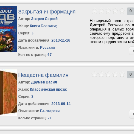
Закрытая информация
0
Автор:
Зверев Сергей
Невидимый враг стра
Дмитрий Рогожин по п
Жанр:
Книги Боевики
;
операция в самых горя
Серия:
3
сейчас ему предстоит з
которые подставили ег
Дата добавления:
2013-11-16
шагом продвигается май
Язык книги:
Русский
Кол-во страниц:
67
Нещастна фамилия
0
Автор:
Друмев Васил
Жанр:
Классическая проза
;
Серия:
3
Дата добавления:
2013-09-14
Язык книги:
Български
Кол-во страниц:
21