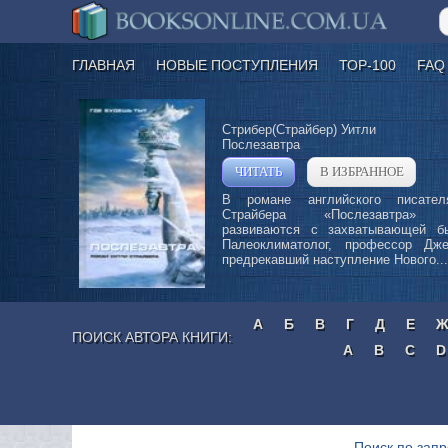
ГЛАВНАЯ
НОВЫЕ ПОСТУПЛЕНИЯ
ТОР-100
FAQ
Стрибер(Страйбер) Уитли
Послезавтра
ЧИТАТЬ
В ИЗБРАННОЕ
»
В романе английского писател
Страйбера «Послезавтра» 
развиваются с захватывающей бы
Палеоклиматолог, профессор Дж
предрекавший наступление Нового...
А
Б
В
Г
Д
Е
ПОИСК АВТОРА КНИГИ:
A
B
C
D
Поиск по зап