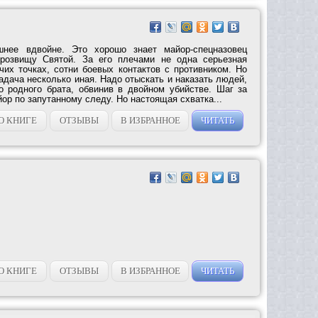
шнее вдвойне. Это хорошо знает майор-спецназовец
розвищу Святой. За его плечами не одна серьезная
чих точках, сотни боевых контактов с противником. Но
адача несколько иная. Надо отыскать и наказать людей,
о родного брата, обвинив в двойном убийстве. Шаг за
ор по запутанному следу. Но настоящая схватка...
О КНИГЕ
ОТЗЫВЫ
В ИЗБРАННОЕ
ЧИТАТЬ
О КНИГЕ
ОТЗЫВЫ
В ИЗБРАННОЕ
ЧИТАТЬ