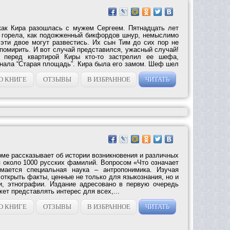
как Кира разошлась с мужем Сергеем. Пятнадцать лет
ь горела, как подожженный бикфордов шнур, немыслимо
 эти двое могут развестись. Их сын Тим до сих пор не
помирить. И вот случай представился, ужасный случай!
е перед квартирой Киры кто-то застрелил ее шефа,
рнала “Старая площадь”. Кира была его замом. Шеф шел
О КНИГЕ
ОТЗЫВЫ
В ИЗБРАННОЕ
ЧИТАТЬ
ме рассказывает об истории возникновения и различных
я около 1000 русских фамилий. Вопросом «Что означает
мается специальная наука – антропонимика. Изучая
открыть факты, ценные не только для языкознания, но и
и, этнографии. Издание адресовано в первую очередь
ет представлять интерес для всех,...
О КНИГЕ
ОТЗЫВЫ
В ИЗБРАННОЕ
ЧИТАТЬ