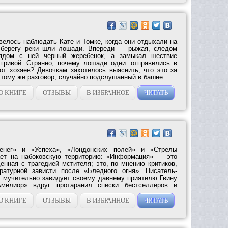
велось наблюдать Кате и Томке, когда они отдыхали на
 берегу реки шли лошади. Впереди — рыжая, следом
рядом с ней черный жеребенок, а замыкал шествие
 гривой. Странно, почему лошади одни: отправились в
от хозяев? Девочкам захотелось выяснить, что это за
тому же разговор, случайно подслушанный в башне...
О КНИГЕ
ОТЗЫВЫ
В ИЗБРАННОЕ
ЧИТАТЬ
енег» и «Успеха», «Лондонских полей» и «Стрелы
ает на набоковскую территорию: «Информация» — это
енная с трагедией мстителя; это, по мнению критиков,
атурной зависти после «Бледного огня». Писатель-
 мучительно завидует своему давнему приятелю Гвину
мелиор» вдруг протаранил списки бестселлеров и
О КНИГЕ
ОТЗЫВЫ
В ИЗБРАННОЕ
ЧИТАТЬ