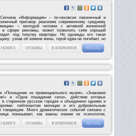
Сенчина «Информация» – по-чеховски лаконичный и
ироничный приговор реализма современному среднему
рмации» – молодой человек с активной жизненной
ет в сфере рекламы, может позволить себе хороший
редит под покупку квартиры. Но однажды его такая
щину: узнав об измене жены, герой едва не погибает, но
О КНИГЕ
ОТЗЫВЫ
В ИЗБРАННОЕ
ЧИТАТЬ
ти «Похищение из провинциального музея», «Знакомое
ев!» и «Одна лошадиная сила», действие которых
 в старинном русском городке и объединено одними и
роями: лейтенантом милиции и его добровольным
 товарищем. Много драматических событий связано с
ьница показывает, как важны знание их психологии,
О КНИГЕ
ОТЗЫВЫ
В ИЗБРАННОЕ
ЧИТАТЬ