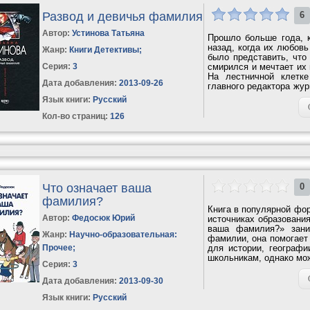
Развод и девичья фамилия
6
Автор:
Устинова Татьяна
Прошло больше года, 
назад, когда их любов
Жанр:
Книги Детективы
;
было представить, что
Серия:
3
смирился и мечтает их 
На лестничной клетк
Дата добавления:
2013-09-26
главного редактора жу
к...
Язык книги:
Русский
Кол-во страниц:
126
Что означает ваша
0
фамилия?
Книга в популярной фор
Автор:
Федосюк Юрий
источниках образовани
ваша фамилия?» зани
Жанр:
Научно-образовательная:
фамилии, она помогает 
Прочее
;
для истории, географи
школьникам, однако мож
Серия:
3
Дата добавления:
2013-09-30
Язык книги:
Русский