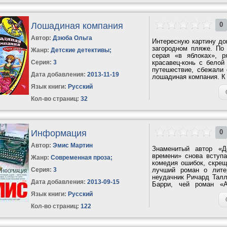
Лошадиная компания
0
Автор:
Дзюба Ольга
Интересную картину до
загородном пляже. По
Жанр:
Детские детективы
;
серая «в яблоках», 
Серия:
3
красавец-конь с белой
путешествие, сбежали 
Дата добавления:
2013-11-19
лошадиная компания. К 
Язык книги:
Русский
Кол-во страниц:
32
Информация
0
Автор:
Эмис Мартин
Знаменитый автор «Д
времени» снова вступ
Жанр:
Современная проза
;
комедия ошибок, скрещ
Серия:
3
лучший роман о литер
неудачник Ричард Талл
Дата добавления:
2013-09-15
Барри, чей роман «А
превратил...
Язык книги:
Русский
Кол-во страниц:
122