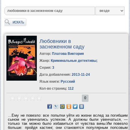
Любовники в
заснеженном саду
Автор:
Платова Виктория
Жанр:
Криминальные детективы
;
Серия:
3
Дата добавления:
2013-11-24
Язык книги:
Русский
Кол-во страниц:
112
0
…Ему не повезло: все попытки уйти из жизни вслед за погибшим
сыном не увенчались успехом. А должны были увенчаться, —
только так можно было избавиться от чувства вины.Им повезло
больше: пройдя кастинг, они становятся популярным попсовым