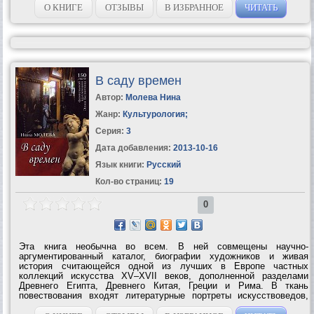
городу, оказывается в руках...
О КНИГЕ
ОТЗЫВЫ
В ИЗБРАННОЕ
ЧИТАТЬ
В саду времен
Автор:
Молева Нина
Жанр:
Культурология
;
Серия:
3
Дата добавления:
2013-10-16
Язык книги:
Русский
Кол-во страниц:
19
0
Эта книга необычна во всем. В ней совмещены научно-
аргументированный каталог, биографии художников и живая
история считающейся одной из лучших в Европе частных
коллекций искусства XV–XVII веков, дополненной разделами
Древнего Египта, Древнего Китая, Греции и Рима. В ткань
повествования входят литературные портреты искусствоведов,
реставраторов, художников, архитекторов, писателей,