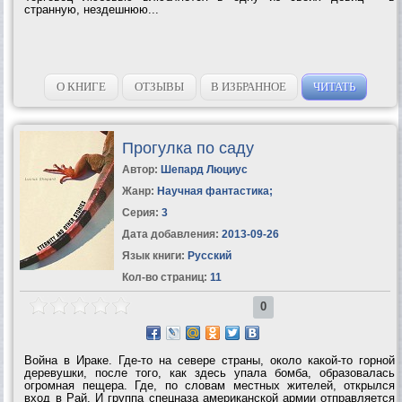
странную, нездешнюю...
О КНИГЕ
ОТЗЫВЫ
В ИЗБРАННОЕ
ЧИТАТЬ
Прогулка по саду
Автор:
Шепард Люциус
Жанр:
Научная фантастика
;
Серия:
3
Дата добавления:
2013-09-26
Язык книги:
Русский
Кол-во страниц:
11
0
Война в Ираке. Где-то на севере страны, около какой-то горной
деревушки, после того, как здесь упала бомба, образовалась
огромная пещера. Где, по словам местных жителей, открылся
вход в Рай. И группа спецназа американской армии отправляется