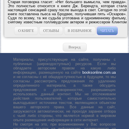
Старая поговорка гласит: «Нет большего вымысла, чем правда».
Это полностью относится к книге Дж. Берендта, которая стала
настоящей сенсацией сразу после выхода в свет. Сегодня по этой
книге поставлена пьеса на Бродвее, получившая пять «Оскаров».
Судя по всему, та же судьба уготована и одноименному фильму,
снятому известным голливудским актером и режиссером Клинтом
Иствудом.Видимо и сам автор, который ведет постоянную колонку
в...
О КНИГЕ
ОТЗЫВЫ
В ИЗБРАННОЕ
ЧИТАТЬ
Вперед
Материалы, присутствующие на сайте, получены с
публичных (широкодоступных) ресурсов. Если вы
обладаете авторским правом на какую либо
информацию, размещенную на сайте
booksonline.com.ua
и не согласны с её общедоступностью в будущем, то мы
согласны рассмотреть предложения по удалению
определенного материала, а также обсудить
предложения о договоренностях, разрешающих
использовать данный контент. Мы не отслеживаем
действия пользователей, которые самостоятельно
выкладывают источники текстов, являющиеся объектом
вашего авторского права. Все данные на сайт,
загружаются автоматически, не проходя заранее отбора
с чьей либо стороны, что является нормой в мировом
опыте размещения информации в сети интернет.
Не смотря на это, при возникновении у Вас вопросов
касательно ссылок на информацию, размещенную на