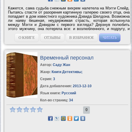
Кажется, сама судьба снежным вихрем налетела на Мэгги Слейд.
Пытаясь спасти от разорения картинную галерею своего отца, она
попадает в дом известного художника Дэвида Шелдона. Возможна
ли наяву бешеная, неудержимая страсть, которая вспыхнула
между Мэгги и Дэвидом с первого взгляда? Дерзнув полюбить
этого мужчину, она потеряла все: и возлюбленного, и подругу, и
свою галерею. Так что же, отныне впереди только страдания,
измена и новая...
О КНИГЕ
ОТЗЫВЫ
В ИЗБРАННОЕ
ЧИТАТЬ
Временный персонал
Автор:
Саду Жан
Жанр:
Книги Детективы
;
Серия:
3
Дата добавления:
2013-12-10
Язык книги:
Русский
Кол-во страниц:
34
0