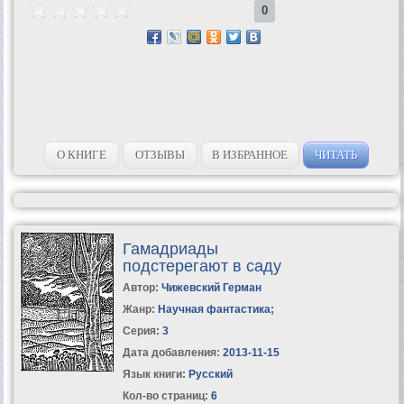
0
О КНИГЕ
ОТЗЫВЫ
В ИЗБРАННОЕ
ЧИТАТЬ
Гамадриады
подстерегают в саду
Автор:
Чижевский Герман
Жанр:
Научная фантастика
;
Серия:
3
Дата добавления:
2013-11-15
Язык книги:
Русский
Кол-во страниц:
6