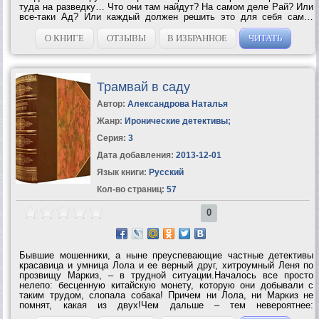
туда на разведку… Что они там найдут? На самом деле Рай? Или
все-таки Ад? Или каждый должен решить это для себя сам…
Рассказ из сборника «Eternity and Other...
О КНИГЕ
ОТЗЫВЫ
В ИЗБРАННОЕ
ЧИТАТЬ
Трамвай в саду
Автор:
Александрова Наталья
Жанр:
Иронические детективы
;
Серия:
3
Дата добавления:
2013-12-01
Язык книги:
Русский
Кол-во страниц:
57
0
Бывшие мошенники, а ныне преуспевающие частные детективы
красавица и умница Лола и ее верный друг, хитроумный Леня по
прозвищу Маркиз, – в трудной ситуации.Началось все просто
нелепо: бесценную китайскую монету, которую они добывали с
таким трудом, слопала собака! Причем ни Лола, ни Маркиз не
помнят, какая из двух!Чем дальше – тем невероятнее:
извлеченное из собачьего желудка сокровище путешествует по