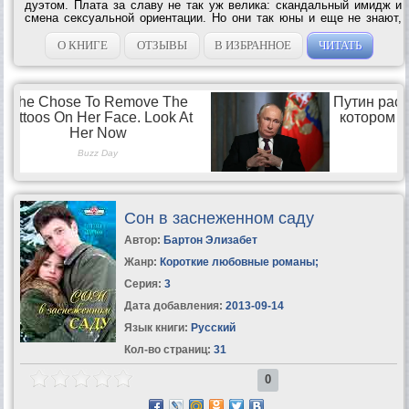
дуэтом. Плата за славу не так уж велика: скандальный имидж и
смена сексуальной ориентации. Но они так юны и еще не знают,
что слава и успех проходят слишком быстро, оставляя за собой
выжженную и почти...
О КНИГЕ
ОТЗЫВЫ
В ИЗБРАННОЕ
ЧИТАТЬ
Сон в заснеженном саду
Автор:
Бартон Элизабет
Жанр:
Короткие любовные романы
;
Серия:
3
Дата добавления:
2013-09-14
Язык книги:
Русский
Кол-во страниц:
31
0