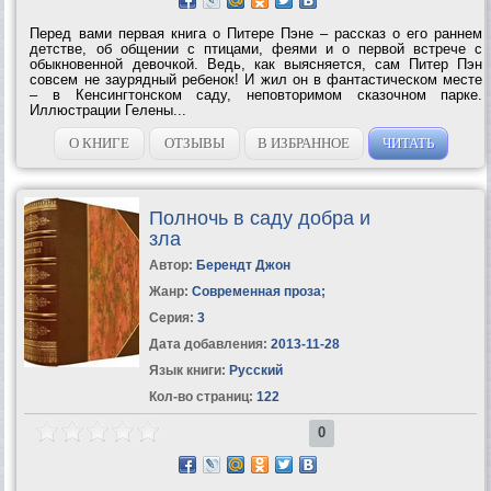
Перед вами первая книга о Питере Пэне – рассказ о его раннем
детстве, об общении с птицами, феями и о первой встрече с
обыкновенной девочкой. Ведь, как выясняется, сам Питер Пэн
совсем не заурядный ребенок! И жил он в фантастическом месте
– в Кенсингтонском саду, неповторимом сказочном парке.
Иллюстрации Гелены...
О КНИГЕ
ОТЗЫВЫ
В ИЗБРАННОЕ
ЧИТАТЬ
Полночь в саду добра и
зла
Автор:
Берендт Джон
Жанр:
Современная проза
;
Серия:
3
Дата добавления:
2013-11-28
Язык книги:
Русский
Кол-во страниц:
122
0