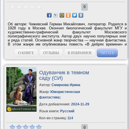
0
Об авторе: Чижевский Герман Михайлович, литератор. Родился в
1928 году в Москве. Окончил биологический факультет МГУ и
художественно-графический факультет Московского
полиграфического института. Автор двух научно популярных книг
и ряда статей. Основной жанр творчества — научная фантастика.
В этом жанре им опубликованы повесть «В дебрях времени» и
несколько рассказов, два из них были напечатаны в нашем
сборнике. В настоящее время...
О КНИГЕ
ОТЗЫВЫ
В ИЗБРАННОЕ
ЧИТАТЬ
Одуванчик в темном
саду (СИ)
Автор:
Смирнова Ирина
Жанр:
Юмористическая
фантастика
;
Дата добавления:
2024-11-29
Язык книги:
Русский
Кол-во страниц:
114
0