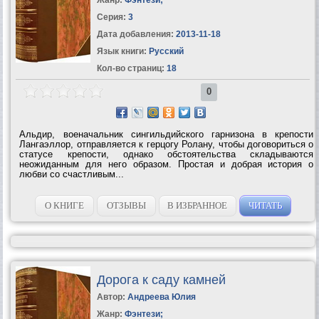
Серия:
3
Дата добавления:
2013-11-18
Язык книги:
Русский
Кол-во страниц:
18
0
Альдир, военачальник сингильдийского гарнизона в крепости
Лангаэллор, отправляется к герцогу Ролану, чтобы договориться о
статусе крепости, однако обстоятельства складываются
неожиданным для него образом. Простая и добрая история о
любви со счастливым...
О КНИГЕ
ОТЗЫВЫ
В ИЗБРАННОЕ
ЧИТАТЬ
Дорога к саду камней
Автор:
Андреева Юлия
Жанр:
Фэнтези
;