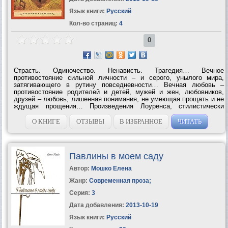
Язык книги:
Русский
Кол-во страниц:
4
0
Страсть. Одиночество. Ненависть. Трагедия… Вечное
противостояние сильной личности – и серого, унылого мира,
затягивающего в рутину повседневности… Вечная любовь –
противостояние родителей и детей, мужей и жен, любовников,
друзей – любовь, лишенная понимания, не умеющая прощать и не
ждущая прощения… Произведения Лоуренса, стилистически
изысканные, психологически точные, погружают читателя в мир
яростных, открытых...
О КНИГЕ
ОТЗЫВЫ
В ИЗБРАННОЕ
ЧИТАТЬ
Павлины в моем саду
Автор:
Мошко Елена
Жанр:
Современная проза
;
Серия:
3
Дата добавления:
2013-10-19
Язык книги:
Русский