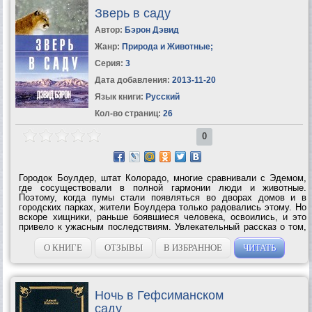
Зверь в саду
Автор:
Бэрон Дэвид
Жанр:
Природа и Животные
;
Серия:
3
Дата добавления:
2013-11-20
Язык книги:
Русский
Кол-во страниц:
26
0
Городок Боулдер, штат Колорадо, многие сравнивали с Эдемом,
где сосуществовали в полной гармонии люди и животные.
Поэтому, когда пумы стали появляться во дворах домов и в
городских парках, жители Боулдера только радовались этому. Но
вскоре хищники, раньше боявшиеся человека, освоились, и это
привело к ужасным последствиям. Увлекательный рассказ о том,
как трудно сохранить дикую природу и не подвергнуть
смертельной опасности...
О КНИГЕ
ОТЗЫВЫ
В ИЗБРАННОЕ
ЧИТАТЬ
Ночь в Гефсиманском
саду