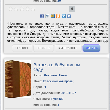
Кол-во страниц:
20
0
«Простите, я не знаю, где и когда я научилась так слышать,
чувствовать и терпеливо ждать. Может быть – в прошлой жизни,
лет двести тому назад, когда моя прапрабабушка, будучи
заброшенной в Сибирь, долгими зимними вечерами всматривалась
в глухие снежные покровы тайги, белую пустошь, ожидая хоть
каких-нибудь перемен. Всматривалась и вслушивалась, теряя дар
речи при одной только мысли о том, что ее время бездыханно
молчит. Ее княжеские...
О КНИГЕ
ОТЗЫВЫ
В ИЗБРАННОЕ
ЧИТАТЬ
Встреча в бабушкином
саду
Автор:
Лехтметс Тынис
Жанр:
Классическая проза
;
Серия:
3
Дата добавления:
2013-11-27
Язык книги:
Русский
Кол-во страниц:
4