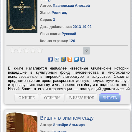
Автор:
Павловский Алексей
Жанр:
Религия
;
Серия:
3
Дата добавления:
2013-10-02
Язык книги:
Русский
Кол-во страниц:
126
0
В книге излагаются наиболее известные библейские истории,
вошедшие в культурный фонд человечества и многократно
использованные в мировой литературе и искусстве. Cюжеты,
предложенные автором, раскрывают долгую, подчас мучительную
и кровавую историю пути человечества к богу и отпадения от него.
Новый Завет в его интерпретации — волнующий драматический
рассказ о земном пути Христа, полный психологических догадок и
исторических...
О КНИГЕ
ОТЗЫВЫ
В ИЗБРАННОЕ
ЧИТАТЬ
Вишня в зимнем саду
Автор:
Илвайри Альмира
Жанр:
Фэнтези
;