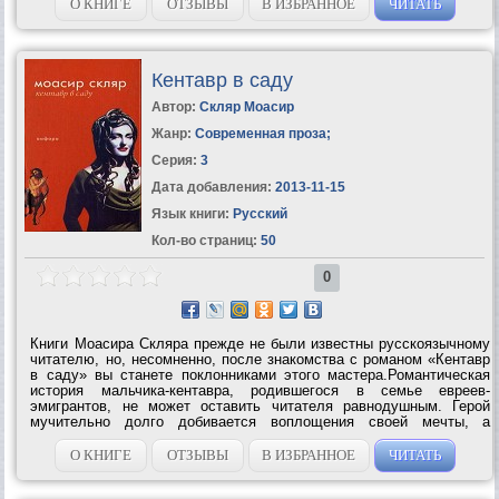
общавшихся с собранием на протяжении 150-летней...
О КНИГЕ
ОТЗЫВЫ
В ИЗБРАННОЕ
ЧИТАТЬ
Кентавр в саду
Автор:
Скляр Моасир
Жанр:
Современная проза
;
Серия:
3
Дата добавления:
2013-11-15
Язык книги:
Русский
Кол-во страниц:
50
0
Книги Моасира Скляра прежде не были известны русскоязычному
читателю, но, несомненно, после знакомства с романом «Кентавр
в саду» вы станете поклонниками этого мастера.Романтическая
история мальчика-кентавра, родившегося в семье евреев-
эмигрантов, не может оставить читателя равнодушным. Герой
мучительно долго добивается воплощения своей мечты, а
достигнув ее, понимает, что пожертвовал слишком...
О КНИГЕ
ОТЗЫВЫ
В ИЗБРАННОЕ
ЧИТАТЬ