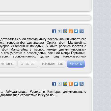
дставляет собой вторую книгу воспоминаний известного
ника генерал-фельдмаршала Эриха фон Манштейна,
уаров «Утерянные победы». В книге рассказывается о
и фон Манштейна в период между двумя мировыми
 о его участии в возрождении военной мощи Германии.
своих воспоминаниях целых ряд малоизвестных
О КНИГЕ
ОТЗЫВЫ
В ИЗБРАННОЕ
ЧИТАТЬ
ча, Абхедананды, Рериха и Каспари, документально
цатилетнее странствие Иисуса по...