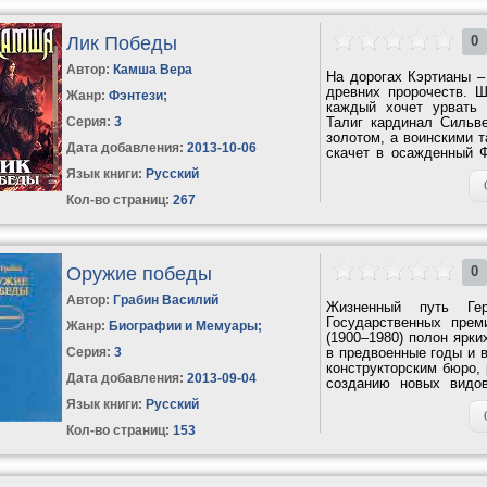
Лик Победы
0
Автор:
Камша Вера
На дорогах Кэртианы –
древних пророчеств. Ш
Жанр:
Фэнтези
;
каждый хочет урвать 
Серия:
3
Талиг кардинал Сильв
золотом, а воинскими 
Дата добавления:
2013-10-06
скачет в осажденный 
его...
Язык книги:
Русский
Кол-во страниц:
267
Оружие победы
0
Автор:
Грабин Василий
Жизненный путь Гер
Государственных преми
Жанр:
Биографии и Мемуары
;
(1900–1980) полон ярки
Серия:
3
в предвоенные годы и 
конструкторским бюро, 
Дата добавления:
2013-09-04
созданию новых видов
себя...
Язык книги:
Русский
Кол-во страниц:
153