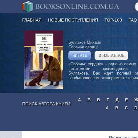
ГЛАВНАЯ
НОВЫЕ ПОСТУПЛЕНИЯ
ТОР-100
FAQ
Булгаков Михаил
Собачье сердце
»
ЧИТАТЬ
В ИЗБРАННОЕ
«Собачье сердце» – одно из самых
читателями произведений 
Булгакова. Вас ждёт полный р
необыкновенном эксперименте гениал
А
Б
В
Г
Д
Е
ПОИСК АВТОРА КНИГИ:
A
B
C
D
Поиск по зап