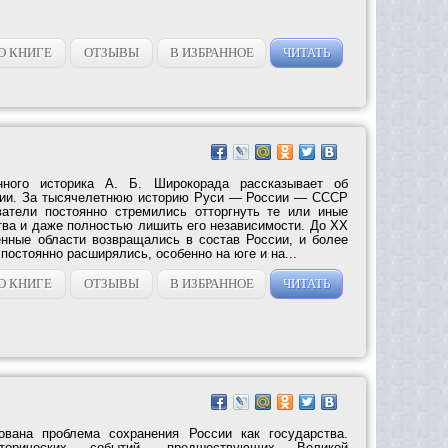
О КНИГЕ
ОТЗЫВЫ
В ИЗБРАННОЕ
ЧИТАТЬ
енного историка А. Б. Широкорада рассказывает об
сии. За тысячелетнюю историю Руси — России — СССР
ватели постоянно стремились отторгнуть те или иные
тва и даже полностью лишить его независимости. До XX
енные области возвращались в состав России, и более
 постоянно расширялись, особенно на юге и на...
О КНИГЕ
ОТЗЫВЫ
В ИЗБРАННОЕ
ЧИТАТЬ
вана проблема сохранения России как государства.
орических событий, предшествующих Великой