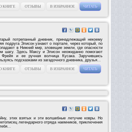
О КНИГЕ
ОТЗЫВЫ
В ИЗБРАННОЕ
ЧИТАТЬ
тарый потрепанный дневник, принадлежащий некоему
яя подруга Элисон узнают о портале, через который, по
попадают в Нижний мир, зловещие земли, где опасности
ом шагу. Здесь Максу и Элисон неожиданно помогают
а Фрейя и ее ручная волчица Кусака. Заручившись
ьзуясь подсказками из загадочного дневника, друзья...
О КНИГЕ
ОТЗЫВЫ
В ИЗБРАННОЕ
ЧИТАТЬ
йну, этих взятых и эти волшебные летучие ковры. Но
летописец легендарного отряда наемников, приключения
тебя...