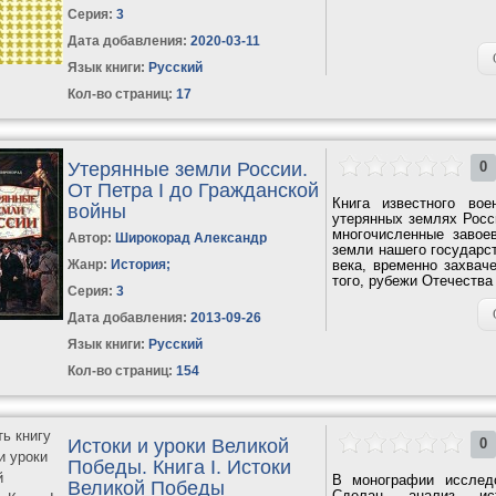
Серия:
3
Дата добавления:
2020-03-11
Язык книги:
Русский
Кол-во страниц:
17
Утерянные земли России.
0
От Петра I до Гражданской
Книга известного во
войны
утерянных землях Рос
многочисленные завое
Автор:
Широкорад Александр
земли нашего государс
Жанр:
История
;
века, временно захвач
того, рубежи Отечества
Серия:
3
Дата добавления:
2013-09-26
Язык книги:
Русский
Кол-во страниц:
154
Истоки и уроки Великой
0
Победы. Книга I. Истоки
В монографии исследо
Великой Победы
Сделан анализ ист