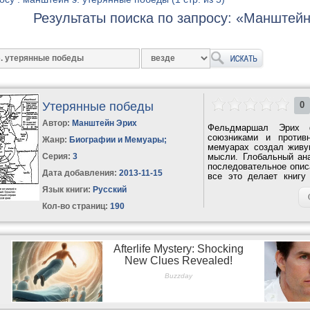
Результаты поиска по запросу: «Манштейн
Утерянные победы
0
Автор:
Манштейн Эрих
Фельдмаршал Эрих 
союзниками и против
Жанр:
Биографии и Мемуары
;
мемуарах создал живу
Серия:
3
мысли. Глобальный ана
последовательное опис
Дата добавления:
2013-11-15
все это делает книгу
причастность к...
Язык книги:
Русский
Кол-во страниц:
190