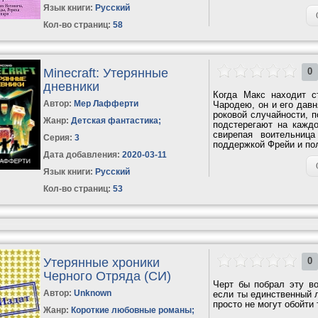
Язык книги:
Русский
Кол-во страниц:
58
Minecraft: Утерянные
0
дневники
Когда Макс находит с
Автор:
Мер Лафферти
Чародею, он и его давн
роковой случайности, 
Жанр:
Детская фантастика
;
подстерегают на кажд
свирепая воительниц
Серия:
3
поддержкой Фрейи и пол
Дата добавления:
2020-03-11
Язык книги:
Русский
Кол-во страниц:
53
Утерянные хроники
0
Черного Отряда (СИ)
Черт бы побрал эту во
Автор:
Unknown
если ты единственный 
просто не могут обойти 
Жанр:
Короткие любовные романы
;