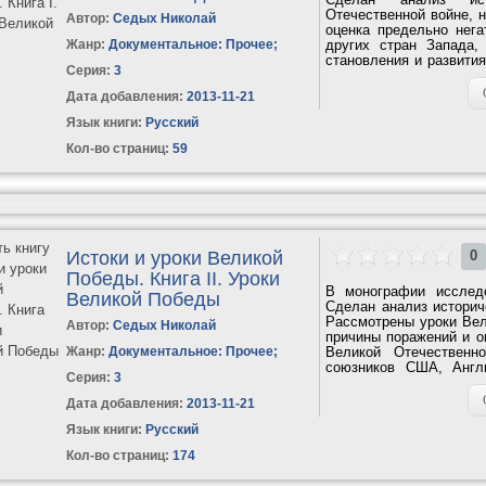
Отечественной войне, н
Автор:
Седых Николай
оценка предельно нег
Жанр:
Документальное: Прочее
;
других стран Запада,
становления и развити
Серия:
3
миссия И. В. Сталина...
Дата добавления:
2013-11-21
Язык книги:
Русский
Кол-во страниц:
59
Истоки и уроки Великой
0
Победы. Книга II. Уроки
В монографии исследо
Великой Победы
Сделан анализ историче
Рассмотрены уроки Вел
Автор:
Седых Николай
причины поражений и о
Жанр:
Документальное: Прочее
;
Великой Отечественн
союзников США, Англ
Серия:
3
будет...
Дата добавления:
2013-11-21
Язык книги:
Русский
Кол-во страниц:
174