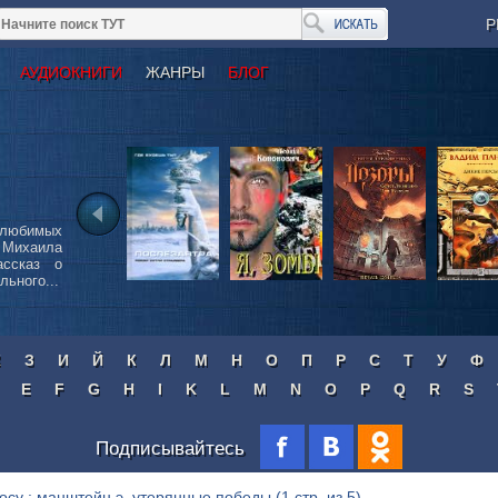
Р
АУДИОКНИГИ
ЖАНРЫ
БЛОГ
 любимых
Михаила
ассказ о
ьного...
Ж
З
И
Й
К
Л
М
Н
О
П
Р
С
Т
У
Ф
E
F
G
H
I
K
L
M
N
O
P
Q
R
S
Подписывайтесь
росу : манштейн э. утерянные победы
(1 стр. из 5)