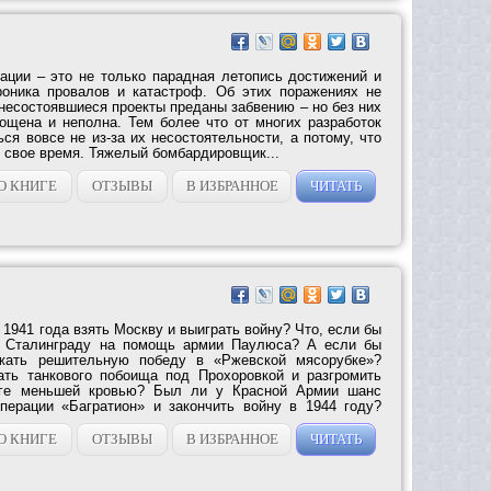
ации – это не только парадная летопись достижений и
роника провалов и катастроф. Об этих поражениях не
несостоявшиеся проекты преданы забвению – но без них
ощена и неполна. Тем более что от многих разработок
ся вовсе не из-за их несостоятельности, а потому, что
 свое время. Тяжелый бомбардировщик...
О КНИГЕ
ОТЗЫВЫ
В ИЗБРАННОЕ
ЧИТАТЬ
1941 года взять Москву и выиграть войну? Что, если бы
к Сталинграду на помощь армии Паулюса? А если бы
жать решительную победу в «Ржевской мясорубке»?
ть танкового побоища под Прохоровкой и разгромить
уге меньшей кровью? Был ли у Красной Армии шанс
перации «Багратион» и закончить войну в 1944 году?
О КНИГЕ
ОТЗЫВЫ
В ИЗБРАННОЕ
ЧИТАТЬ