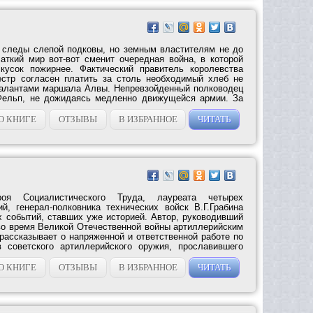
 следы слепой подковы, но земным властителям не до
аткий мир вот-вот сменит очередная война, в которой
кусок пожирнее. Фактический правитель королевства
естр согласен платить за столь необходимый хлеб не
талантами маршала Алвы. Непревзойденный полководец
Фельп, не дожидаясь медленно движущейся армии. За
О КНИГЕ
ОТЗЫВЫ
В ИЗБРАННОЕ
ЧИТАТЬ
оя Социалистического Труда, лауреата четырех
й, генерал-полковника технических войск В.Г.Грабина
х событий, ставших уже историей. Автор, руководивший
во время Великой Отечественной войны артиллерийским
рассказывает о напряженной и ответственной работе по
 советского артиллерийского оружия, прославившего
О КНИГЕ
ОТЗЫВЫ
В ИЗБРАННОЕ
ЧИТАТЬ