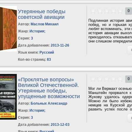
Утерянные победы
0
советской авиации
Подлинная история ави
Автор:
Маслов Михаил
побед, но и горькая х
любят вспоминать, эти 
Жанр:
История
;
история авиации выхол
приходилось отказывать
Серия:
3
они слишком опередили
Дата добавления:
2013-11-26
Язык книги:
Русский
Кол-во страниц:
83
«Проклятые вопросы»
0
Великой Отечественной.
Мог ли Вермахт осенью 
Утерянные победы,
Манштейн прорвался 
упущенные возможности
Жукову удалось одер
Можно ли было избежа
Автор:
Больных Александр
немцев на Курской д
развить успех после о
Жанр:
История
;
Каждый, кто...
Серия:
3
Дата добавления:
2013-12-03
Язык книги:
Русский