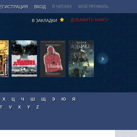
ЕГИСТРАЦИЯ
ВХОД
Я ЧИТАЮ!
МОЙ ПРОФИЛЬ
ДОБАВИТЬ КНИГУ
В ЗАКЛАДКИ
Х
Ц
Ч
Ш
Щ
Э
Ю
Я
T
V
X
Y
Z