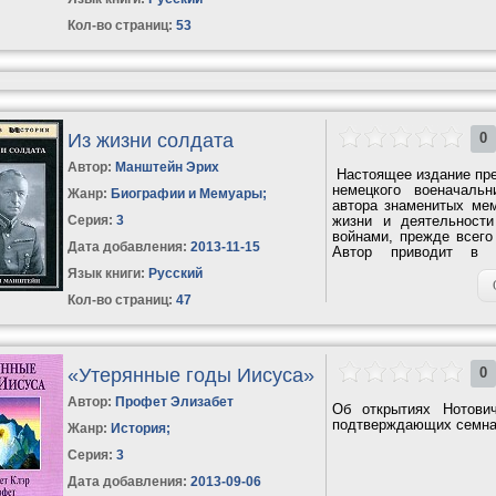
Кол-во страниц:
53
Из жизни солдата
0
Автор:
Манштейн Эрих
Настоящее издание пре
немецкого военачаль
Жанр:
Биографии и Мемуары
;
автора знаменитых мем
Серия:
3
жизни и деятельност
войнами, прежде всего
Дата добавления:
2013-11-15
Автор приводит в 
исторических...
Язык книги:
Русский
Кол-во страниц:
47
«Утерянные годы Иисуса»
0
Автор:
Профет Элизабет
Об открытиях Нотови
подтверждающих семнад
Жанр:
История
;
Серия:
3
Дата добавления:
2013-09-06