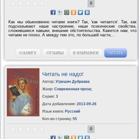
0
Как мы обыкновенно читаем книги? Так, 'как читается'. Так, как
подсказывают наше настроение, наши психические свойства,
сложившиеся навыки, внешние обстоятельства. Кажется нам, что
читаем не плохо. А между тем это, по большей части,...
О КНИГЕ
ОТЗЫВЫ
В ИЗБРАННОЕ
ЧИТАТЬ
Читать не надо!
Автор:
Угрешич Дубравка
Жанр:
Современная проза
;
Серия:
3
Дата добавления:
2013-09-26
Язык книги:
Русский
Кол-во страниц:
55
0