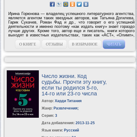
Ирина Горюнова — владелец успешного литературного агентства,
является агентом таких звездных авторов, как Татьяна Догилева,
Гарик Сукачев, Роман Фад и др., что говорит о его успешной
деятельности и именно поэтому «как издать книгу» знает гораздо
лучше других. Кроме того, автор еще и писатель, книги которого
выходят в известных издательствах, таких как «АСТ», «Олимп»,
«ЭКСМО», «Время». В книге дана исчерпывающая информация по
самым...
О КНИГЕ
ОТЗЫВЫ
В ИЗБРАННОЕ
ЧИТАТЬ
Число жизни. Код
судьбы. Прочти эту книгу,
если ты родился 5-го,
14-го или 23-го числа
Автор:
Харди Титания
Жанр:
Развлечения
;
Серия:
3
Дата добавления:
2013-11-25
Язык книги:
Русский