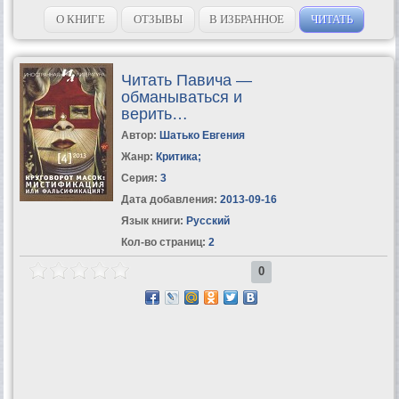
тренировочными таблицами.УЧИМСЯ ЧИТАТЬ БЫСТРО – Первая
ступень обучения в Школе Олега...
О КНИГЕ
ОТЗЫВЫ
В ИЗБРАННОЕ
ЧИТАТЬ
Читать Павича —
обманываться и
верить…
Автор:
Шатько Евгения
Жанр:
Критика
;
Серия:
3
Дата добавления:
2013-09-16
Язык книги:
Русский
Кол-во страниц:
2
0