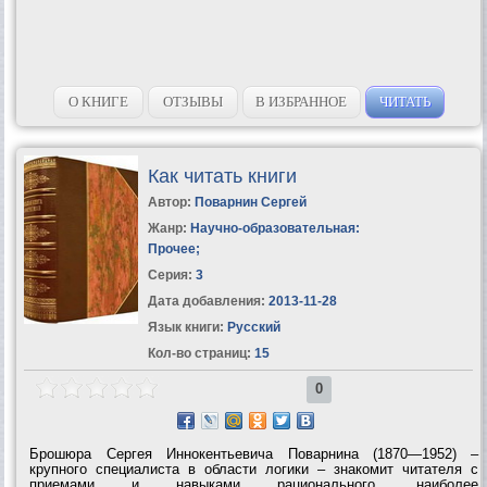
О КНИГЕ
ОТЗЫВЫ
В ИЗБРАННОЕ
ЧИТАТЬ
Как читать книги
Автор:
Поварнин Сергей
Жанр:
Научно-образовательная:
Прочее
;
Серия:
3
Дата добавления:
2013-11-28
Язык книги:
Русский
Кол-во страниц:
15
0
Брошюра Сергея Иннокентьевича Поварнина (1870—1952) –
крупного специалиста в области логики – знакомит читателя с
приемами и навыками рационального, наиболее