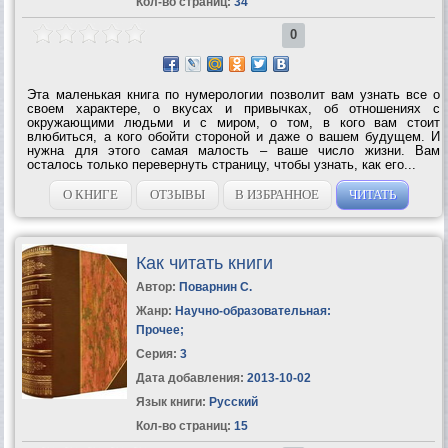
Кол-во страниц:
34
0
Эта маленькая книга по нумерологии позволит вам узнать все о
своем характере, о вкусах и привычках, об отношениях с
окружающими людьми и с миром, о том, в кого вам стоит
влюбиться, а кого обойти стороной и даже о вашем будущем. И
нужна для этого самая малость – ваше число жизни. Вам
осталось только перевернуть страницу, чтобы узнать, как его...
О КНИГЕ
ОТЗЫВЫ
В ИЗБРАННОЕ
ЧИТАТЬ
Как читать книги
Автор:
Поварнин С.
Жанр:
Научно-образовательная:
Прочее
;
Серия:
3
Дата добавления:
2013-10-02
Язык книги:
Русский
Кол-во страниц:
15