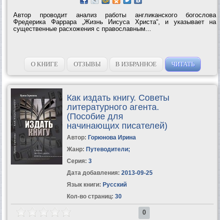
Автор проводит анализ работы англиканского богослова
Фредерика Фаррара „Жизнь Иисуса Христа“, и указывает на
существенные расхожения с православным...
О КНИГЕ
ОТЗЫВЫ
В ИЗБРАННОЕ
ЧИТАТЬ
Как издать книгу. Советы
литературного агента.
(Пособие для
начинающих писателей)
Автор:
Горюнова Ирина
Жанр:
Путеводители
;
Серия:
3
Дата добавления:
2013-09-25
Язык книги:
Русский
Кол-во страниц:
30
0