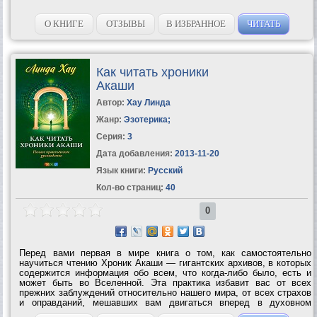
О КНИГЕ
ОТЗЫВЫ
В ИЗБРАННОЕ
ЧИТАТЬ
Как читать хроники
Акаши
Автор:
Хау Линда
Жанр:
Эзотерика
;
Серия:
3
Дата добавления:
2013-11-20
Язык книги:
Русский
Кол-во страниц:
40
0
Перед вами первая в мире книга о том, как самостоятельно
научиться чтению Хроник Акаши — гигантских архивов, в которых
содержится информация обо всем, что когда-либо было, есть и
может быть во Вселенной. Эта практика избавит вас от всех
прежних заблуждений относительно нашего мира, от всех страхов
и оправданий, мешавших вам двигаться вперед в духовном
развитии. Поскольку Хроники Акаши — это не физическое место,