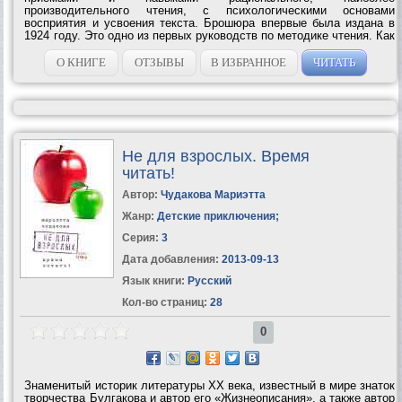
производительного чтения, с психологическими основами
восприятия и усвоения текста. Брошюра впервые была издана в
1924 году. Это одно из первых руководств по методике чтения. Как
писал C. И. Пoварнин в предисловии к изданию 1924 года, – это
«краткое введение в искусство чтения»....
О КНИГЕ
ОТЗЫВЫ
В ИЗБРАННОЕ
ЧИТАТЬ
Не для взрослых. Время
читать!
Автор:
Чудакова Мариэтта
Жанр:
Детские приключения
;
Серия:
3
Дата добавления:
2013-09-13
Язык книги:
Русский
Кол-во страниц:
28
0
Знаменитый историк литературы ХХ века, известный в мире знаток
творчества Булгакова и автор его «Жизнеописания», а также автор