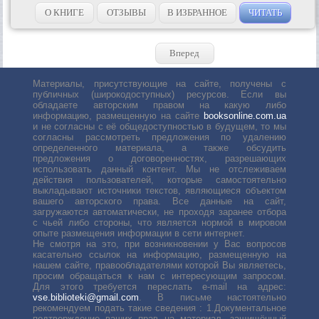
О КНИГЕ
ОТЗЫВЫ
В ИЗБРАННОЕ
ЧИТАТЬ
Вперед
Материалы, присутствующие на сайте, получены с
публичных (широкодоступных) ресурсов. Если вы
обладаете авторским правом на какую либо
информацию, размещенную на сайте
booksonline.com.ua
и не согласны с её общедоступностью в будущем, то мы
согласны рассмотреть предложения по удалению
определенного материала, а также обсудить
предложения о договоренностях, разрешающих
использовать данный контент. Мы не отслеживаем
действия пользователей, которые самостоятельно
выкладывают источники текстов, являющиеся объектом
вашего авторского права. Все данные на сайт,
загружаются автоматически, не проходя заранее отбора
с чьей либо стороны, что является нормой в мировом
опыте размещения информации в сети интернет.
Не смотря на это, при возникновении у Вас вопросов
касательно ссылок на информацию, размещенную на
нашем сайте, правообладателями которой Вы являетесь,
просим обращаться к нам с интересующим запросом.
Для этого требуется переслать е-mail на адрес:
vse.biblioteki@gmail.com
. В письме настоятельно
рекомендуем подать такие сведения : 1.Документальное
подтверждение ваших прав на материал, защищённый