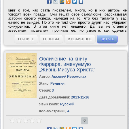
Книг о том, как стать писателем, много, но в них авторы не
говорят всей правды. Они тешат своё самолюбие, рассказывая
истории своего успеха, намекая на то, что без таланта у вас
ничего не выйдет. Но это не так! Они просто дурят нас, убирают
конкурентов. В этой книге нет лишнего. Да, вы не станете
известным писателем, прочитав её, но узнаете, как сделать
первые шаги и какие препятствия вас ждут на этом...
О КНИГЕ
ОТЗЫВЫ
В ИЗБРАННОЕ
ЧИТАТЬ
Обличение на книгу
Фаррара, именуемую
„Жизнь Иисуса Христа“
Автор:
Арсений Иеромонах
Жанр:
Религия
;
Серия:
3
Дата добавления:
2013-11-16
Язык книги:
Русский
Кол-во страниц:
4
0