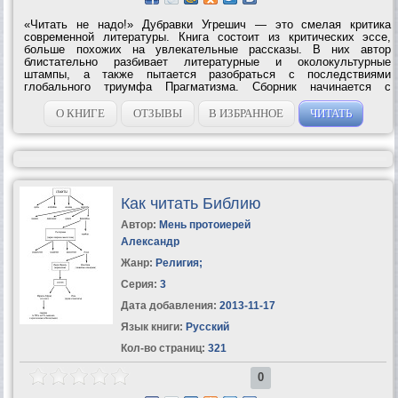
«Читать не надо!» Дубравки Угрешич — это смелая критика
современной литературы. Книга состоит из критических эссе,
больше похожих на увлекательные рассказы. В них автор
блистательно разбивает литературные и околокультурные
штампы, а также пытается разобраться с последствиями
глобального триумфа Прагматизма. Сборник начинается с
остроумной критики книгоиздательского дела, от которой Угрешич
переходит к гораздо более серьезным...
О КНИГЕ
ОТЗЫВЫ
В ИЗБРАННОЕ
ЧИТАТЬ
Как читать Библию
Автор:
Мень протоиерей
Александр
Жанр:
Религия
;
Серия:
3
Дата добавления:
2013-11-17
Язык книги:
Русский
Кол-во страниц:
321
0