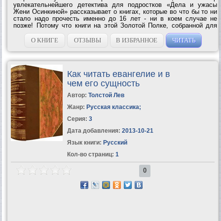
увлекательнейшего детектива для подростков «Дела и ужасы
Жени Осинкиной» рассказывает о книгах, которые во что бы то ни
стало надо прочесть именно до 16 лет - ни в коем случае не
позже! Потому что книги на этой Золотой Полке, собранной для
вас Мариэттой Чудаковой, так хитро написаны, что если вы
опоздаете и...
О КНИГЕ
ОТЗЫВЫ
В ИЗБРАННОЕ
ЧИТАТЬ
Как читать евангелие и в
чем его сущность
Автор:
Толстой Лев
Жанр:
Русская классика
;
Серия:
3
Дата добавления:
2013-10-21
Язык книги:
Русский
Кол-во страниц:
1
0