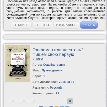
Несколько лет назад автор взял в банке кредит в $7900 и улетел в
кругосветное путешествие. На то, чтобы объехать планету, у него
ушло чуть больше семи недель, а кредит он отдает до сих
пор.Дневник журналиста, с риском для жизни совершившего
сумасшедший трип по самым загадочным уголкам планеты, стал
бестселлером.Спустя некоторое время автор решил дополнить
свой дневник кругосветного путешествия новыми страницами. Так
появилась эта...
О КНИГЕ
ОТЗЫВЫ
В ИЗБРАННОЕ
ЧИТАТЬ
Графоман или писатель?
Пишем свою первую
книгу
Автор:
Юша Екатерина
Жанр:
Путеводители
;
Серия:
3
Дата добавления:
2018-08-14
Язык книги:
Русский
Кол-во страниц:
29
0