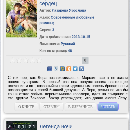
сердец
Автор:
Лазарева Ярослава
Жанр:
Современные любовные
романы
;
Серия:
3
Дата добавления:
2013-10-15
Язык книги:
Русский
Кол-во страниц:
46
0
С тех пор, как Лера познакомилась с Марком, все в ее жизни
пошло кувырком. В первый раз она почувствовала настоящее
влечение и вот, казавшийся таким идеальным парень бросает ее и
возвращается к своей бывшей девушке. А Лера, решив во что бы
то ни стало забыть переменчивого кавалера, идет на свидание с
его другом Захаром. Захар утверждает, что давно любит Леру,
только все в его компании уверены: он предложил ей встречаться,
исключительно...
О КНИГЕ
ОТЗЫВЫ
В ИЗБРАННОЕ
ЧИТАТЬ
Легенда ночи