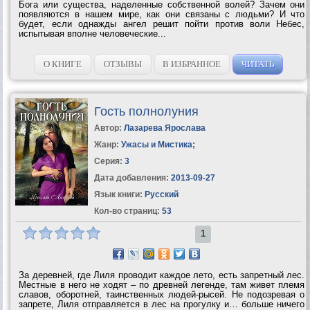
Бога или существа, наделенные собственной волей? Зачем они
появляются в нашем мире, как они связаны с людьми? И что
будет, если однажды ангел решит пойти против воли Небес,
испытывая вполне человеческие...
О КНИГЕ
ОТЗЫВЫ
В ИЗБРАННОЕ
ЧИТАТЬ
Гость полнолуния
Автор:
Лазарева Ярослава
Жанр:
Ужасы и Мистика
;
Серия:
3
Дата добавления:
2013-09-27
Язык книги:
Русский
Кол-во страниц:
53
1
За деревней, где Лиля проводит каждое лето, есть запретный лес.
Местные в него не ходят – по древней легенде, там живет племя
славов, оборотней, таинственных людей-рысей. Не подозревая о
запрете, Лиля отправляется в лес на прогулку и… больше ничего