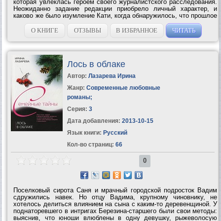
которая увлеклась героем своего журналистского расследования.
Неожиданно задание редакции приобрело личный характер, и
каково же было изумление Кати, когда обнаружилось, что прошлое
семьи ее нынешнего бойфренда Жени Смурова неразрывно
связано с ее родней....
О КНИГЕ
ОТЗЫВЫ
В ИЗБРАННОЕ
ЧИТАТЬ
Лось в облаке
Автор:
Лазарева Ирина
Жанр:
Современные любовные
романы
;
Серия:
3
Дата добавления:
2013-10-15
Язык книги:
Русский
Кол-во страниц:
66
0
Поселковый сирота Саня и мрачный городской подросток Вадим
сдружились навек. Но отцу Вадима, крупному чиновнику, не
хотелось делиться влиянием на сына с каким-то деревенщиной. У
поднаторевшего в интригах Березина-старшего были свои методы:
выяснив, что юноши влюблены в одну девушку, рыжеволосую