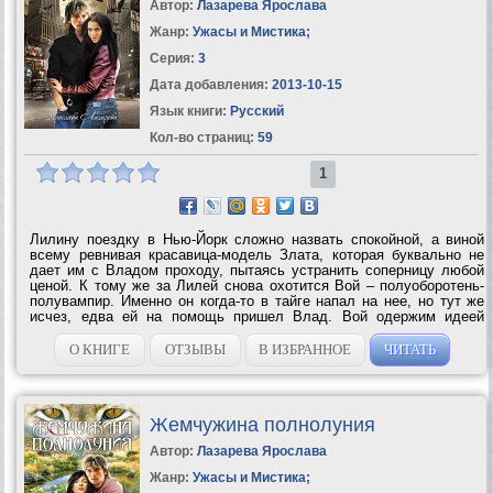
Автор:
Лазарева Ярослава
Жанр:
Ужасы и Мистика
;
Серия:
3
Дата добавления:
2013-10-15
Язык книги:
Русский
Кол-во страниц:
59
1
Лилину поездку в Нью-Йорк сложно назвать спокойной, а виной
всему ревнивая красавица-модель Злата, которая буквально не
дает им с Владом проходу, пытаясь устранить соперницу любой
ценой. К тому же за Лилей снова охотится Вой – полуоборотень-
полувампир. Именно он когда-то в тайге напал на нее, но тут же
исчез, едва ей на помощь пришел Влад. Вой одержим идеей
обратить Лилю в такое же существо, как он сам, а затем сделать
своей женой. День...
О КНИГЕ
ОТЗЫВЫ
В ИЗБРАННОЕ
ЧИТАТЬ
Жемчужина полнолуния
Автор:
Лазарева Ярослава
Жанр:
Ужасы и Мистика
;