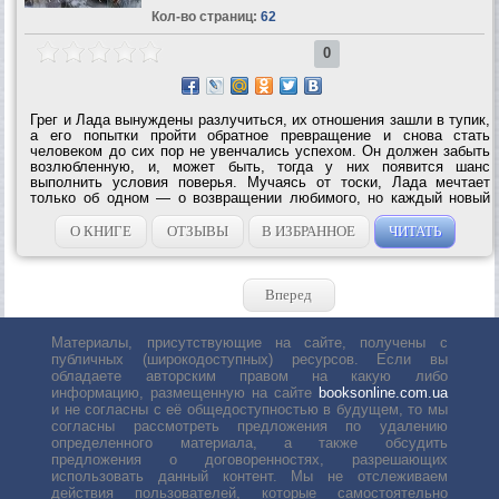
Кол-во страниц:
62
0
Грег и Лада вынуждены разлучиться, их отношения зашли в тупик,
а его попытки пройти обратное превращение и снова стать
человеком до сих пор не увенчались успехом. Он должен забыть
возлюбленную, и, может быть, тогда у них появится шанс
выполнить условия поверья. Мучаясь от тоски, Лада мечтает
только об одном — о возвращении любимого, но каждый новый
лень не приносит ничего, кроме боли. Однажды она встречает
парня, безумно похожего на...
О КНИГЕ
ОТЗЫВЫ
В ИЗБРАННОЕ
ЧИТАТЬ
Вперед
Материалы, присутствующие на сайте, получены с
публичных (широкодоступных) ресурсов. Если вы
обладаете авторским правом на какую либо
информацию, размещенную на сайте
booksonline.com.ua
и не согласны с её общедоступностью в будущем, то мы
согласны рассмотреть предложения по удалению
определенного материала, а также обсудить
предложения о договоренностях, разрешающих
использовать данный контент. Мы не отслеживаем
действия пользователей, которые самостоятельно