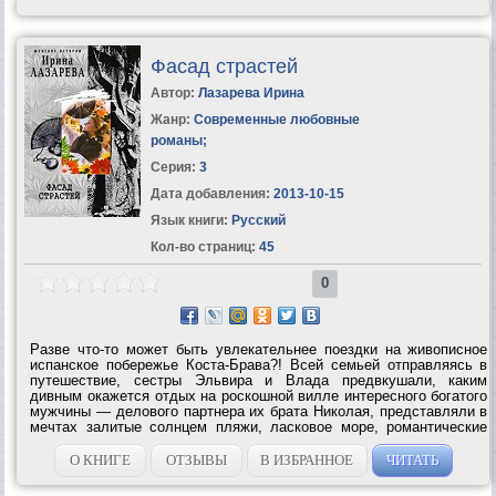
Фасад страстей
Автор:
Лазарева Ирина
Жанр:
Современные любовные
романы
;
Серия:
3
Дата добавления:
2013-10-15
Язык книги:
Русский
Кол-во страниц:
45
0
Разве что-то может быть увлекательнее поездки на живописное
испанское побережье Коста-Брава?! Всей семьей отправляясь в
путешествие, сестры Эльвира и Влада предвкушали, каким
дивным окажется отдых на роскошной вилле интересного богатого
мужчины — делового партнера их брата Николая, представляли в
мечтах залитые солнцем пляжи, ласковое море, романтические
прогулки на яхте, знакомство со сказочной Барселоной. И никто из
этой...
О КНИГЕ
ОТЗЫВЫ
В ИЗБРАННОЕ
ЧИТАТЬ