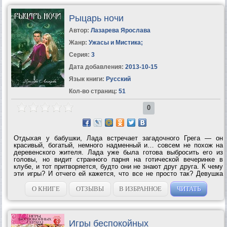
Рыцарь ночи
Автор:
Лазарева Ярослава
Жанр:
Ужасы и Мистика
;
Серия:
3
Дата добавления:
2013-10-15
Язык книги:
Русский
Кол-во страниц:
51
0
Отдыхая у бабушки, Лада встречает загадочного Грега — он
красивый, богатый, немного надменный и… совсем не похож на
деревенского жителя. Лада уже была готова выбросить его из
головы, но видит странного парня на готической вечеринке в
клубе, и тот притворяется, будто они не знают друг друга. К чему
эти игры? И отчего ей кажется, что все не просто так? Девушка
сама не заметила, как увлеклась роковым красавцем. А тот хотя и
говорит ей о...
О КНИГЕ
ОТЗЫВЫ
В ИЗБРАННОЕ
ЧИТАТЬ
Игры беспокойных