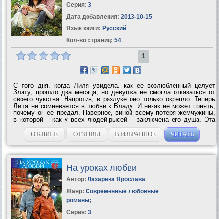
Серия:
3
Дата добавления:
2013-10-15
Язык книги:
Русский
Кол-во страниц:
54
1
С того дня, когда Лиля увидела, как ее возлюбленный целует
Злату, прошло два месяца, но девушка не смогла отказаться от
своего чувства. Напротив, в разлуке оно только окрепло. Теперь
Лиля не сомневается в любви к Владу. И никак не может понять,
почему он ее предал. Наверное, виной всему потеря жемчужины,
в которой – как у всех людей-рысей – заключена его душа. Эта
версия с каждым днем находит все больше подтверждений. Лиля
уверена: парню...
О КНИГЕ
ОТЗЫВЫ
В ИЗБРАННОЕ
ЧИТАТЬ
На уроках любви
Автор:
Лазарева Ярослава
Жанр:
Современные любовные
романы
;
Серия:
3