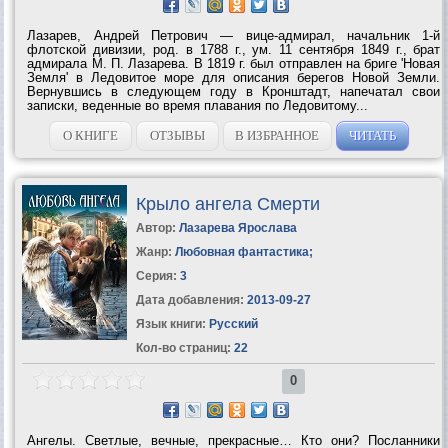
Лазарев, Андрей Петрович — вице-адмирал, начальник 1-й
флотской дивизии, род. в 1788 г., ум. 11 сентября 1849 г., брат
адмирала М. П. Лазарева. В 1819 г. был отправлен на бриге 'Новая
Земля' в Ледовитое море для описания берегов Новой Земли.
Вернувшись в следующем году в Кронштадт, напечатал свои
записки, веденные во время плавания по Ледовитому...
О КНИГЕ
ОТЗЫВЫ
В ИЗБРАННОЕ
ЧИТАТЬ
Крыло ангела Смерти
Автор:
Лазарева Ярослава
Жанр:
Любовная фантастика
;
Серия:
3
Дата добавления:
2013-09-27
Язык книги:
Русский
Кол-во страниц:
22
0
Ангелы. Светлые, вечные, прекрасные… Кто они? Посланники