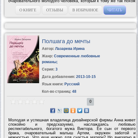
очаровательного молодого человека, который к тому же так похож
на героя Оскара Уайльда. Нежный, понимающий, ласковый. Любая
девчонка грезит о таком!...
О КНИГЕ
ОТЗЫВЫ
В ИЗБРАННОЕ
ЧИТАТЬ
Полшага до мечты
Автор:
Лазарева Ирина
Жанр:
Современные любовные
романы
;
Серия:
3
Дата добавления:
2013-10-15
Язык книги:
Русский
Кол-во страниц:
48
0
Молодая и успешная владелица дизайнерской фирмы Анна живет
спокойно и предсказуемо, наслаждаясь любовью
респектабельного, богатого мужа Виктора. Ее сын от первого
брака, очаровательный малыш Артем, окружен заботой и
нежностью. Что еще нужно для счастья матери? Но внезапно в