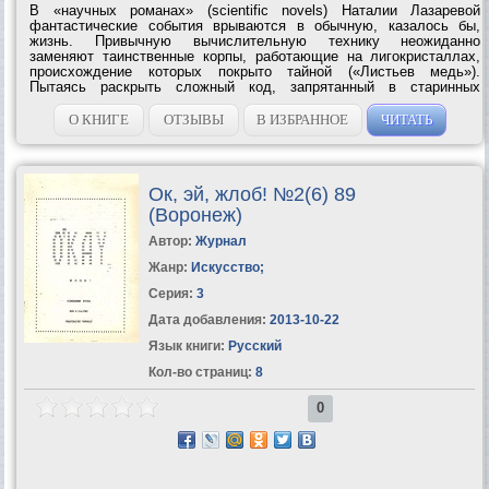
В «научных романах» (scientific novels) Наталии Лазаревой
фантастические события врываются в обычную, казалось бы,
жизнь. Привычную вычислительную технику неожиданно
заменяют таинственные корпы, работающие на лигокристаллах,
происхождение которых покрыто тайной («Листьев медь»).
Пытаясь раскрыть сложный код, запрятанный в старинных
документах, инженеры натыкаются на признаки присутствия иной
цивилизации… У двух студентов...
О КНИГЕ
ОТЗЫВЫ
В ИЗБРАННОЕ
ЧИТАТЬ
Ок, эй, жлоб! №2(6) 89
(Воронеж)
Автор:
Журнал
Жанр:
Искусство
;
Серия:
3
Дата добавления:
2013-10-22
Язык книги:
Русский
Кол-во страниц:
8
0