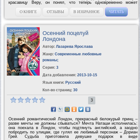
красавицу Веру, он понял, что теперь одновременно может
разрушить и дружбу, и любовь...
О КНИГЕ
ОТЗЫВЫ
В ИЗБРАННОЕ
ЧИТАТЬ
Осенний поцелуй
Лондона
Автор:
Лазарева Ярослава
Жанр:
Современные любовные
романы
;
Серия:
3
Дата добавления:
2013-10-15
Язык книги:
Русский
Кол-во страниц:
30
3
Осенний романтический Лондон, прекрасный белокурый принц –
разве мечты не должны сбываться? Мечта Наташи исполнилась:
она поехала в Лондон, чтобы подтянуть английский, а заодно
побродить по улицам, где гулял ее любимый персонаж – Дориан
Грей. Судьба приготовила девушке подарок в виде