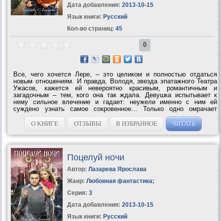
Дата добавления:
2013-10-15
Язык книги:
Русский
Кол-во страниц:
45
0
Все, чего хочется Лере, – это целиком и полностью отдаться
новым отношениям. И правда, Володя, звезда эпатажного Театра
Ужасов, кажется ей невероятно красивым, романтичным и
загадочным – тем, кого она так ждала. Девушка испытывает к
нему сильное влечение и гадает: неужели именно с ним ей
суждено узнать самое сокровенное... Только одно омрачает
Лерино счастье – необходимость держать их встречи в тайне,
ведь поклонницы талантливого...
О КНИГЕ
ОТЗЫВЫ
В ИЗБРАННОЕ
ЧИТАТЬ
Поцелуй ночи
Автор:
Лазарева Ярослава
Жанр:
Любовная фантастика
;
Серия:
3
Дата добавления:
2013-10-15
Язык книги:
Русский