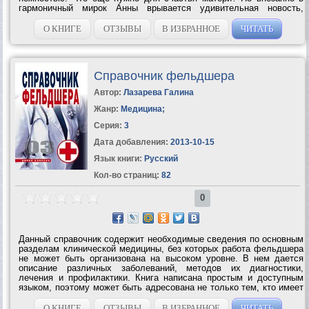
гармоничный мирок Анны врывается удивительная новость,
которая становится для женщины сильным потрясением и
заставляет пойти наперекор собственной...
О КНИГЕ
ОТЗЫВЫ
В ИЗБРАННОЕ
ЧИТАТЬ
Справочник фельдшера
Автор:
Лазарева Галина
Жанр:
Медицина
;
Серия:
3
Дата добавления:
2013-10-15
Язык книги:
Русский
Кол-во страниц:
82
0
Данный справочник содержит необходимые сведения по основным
разделам клинической медицины, без которых работа фельдшера
не может быть организована на высоком уровне. В нем дается
описание различных заболеваний, методов их диагностики,
лечения и профилактики. Книга написана простым и доступным
языком, поэтому может быть адресована не только тем, кто имеет
медицинское образование, но и тем, кого волнует собственное
здоровье и...
О КНИГЕ
ОТЗЫВЫ
В ИЗБРАННОЕ
ЧИТАТЬ