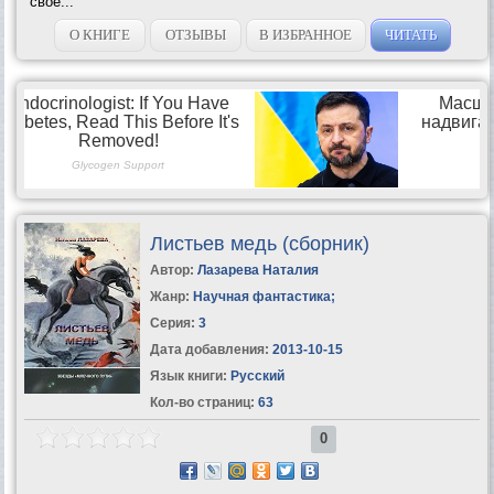
свое...
О КНИГЕ
ОТЗЫВЫ
В ИЗБРАННОЕ
ЧИТАТЬ
Листьев медь (сборник)
Автор:
Лазарева Наталия
Жанр:
Научная фантастика
;
Серия:
3
Дата добавления:
2013-10-15
Язык книги:
Русский
Кол-во страниц:
63
0