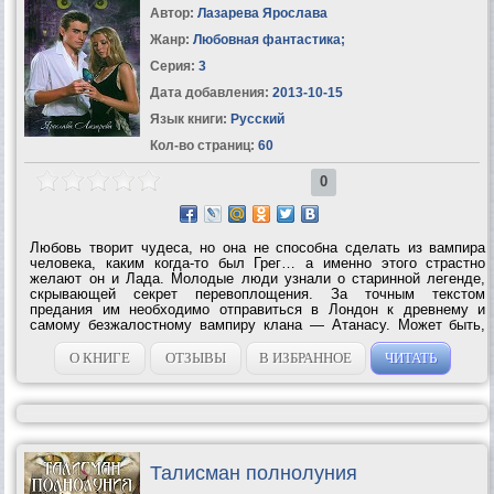
Автор:
Лазарева Ярослава
Жанр:
Любовная фантастика
;
Серия:
3
Дата добавления:
2013-10-15
Язык книги:
Русский
Кол-во страниц:
60
0
Любовь творит чудеса, но она не способна сделать из вампира
человека, каким когда-то был Грег… а именно этого страстно
желают он и Лада. Молодые люди узнали о старинной легенде,
скрывающей секрет перевоплощения. За точным текстом
предания им необходимо отправиться в Лондон к древнему и
самому безжалостному вампиру клана — Атанасу. Может быть,
увидев, как влюбленные счастливы друг с другом, он согласится
открыть им...
О КНИГЕ
ОТЗЫВЫ
В ИЗБРАННОЕ
ЧИТАТЬ
Талисман полнолуния