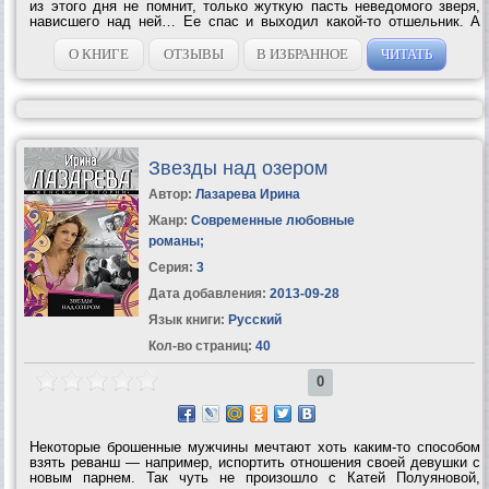
из этого дня не помнит, только жуткую пасть неведомого зверя,
нависшего над ней… Ее спас и выходил какой-то отшельник. А
вернувшись в город, девушка заметила, что после происшествия у
нее...
О КНИГЕ
ОТЗЫВЫ
В ИЗБРАННОЕ
ЧИТАТЬ
Звезды над озером
Автор:
Лазарева Ирина
Жанр:
Современные любовные
романы
;
Серия:
3
Дата добавления:
2013-09-28
Язык книги:
Русский
Кол-во страниц:
40
0
Некоторые брошенные мужчины мечтают хоть каким-то способом
взять реванш — например, испортить отношения своей девушки с
новым парнем. Так чуть не произошло с Катей Полуяновой,