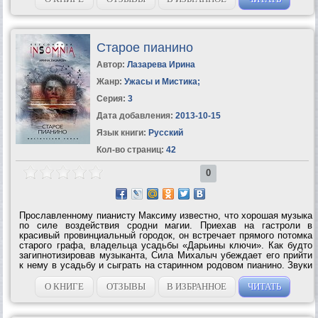
Старое пианино
Автор:
Лазарева Ирина
Жанр:
Ужасы и Мистика
;
Серия:
3
Дата добавления:
2013-10-15
Язык книги:
Русский
Кол-во страниц:
42
0
Прославленному пианисту Максиму известно, что хорошая музыка
по силе воздействия сродни магии. Приехав на гастроли в
красивый провинциальный городок, он встречает прямого потомка
старого графа, владельца усадьбы «Дарьины ключи». Как будто
загипнотизировав музыканта, Сила Михалыч убеждает его прийти
к нему в усадьбу и сыграть на старинном родовом пианино. Звуки
прекрасной музыки разбудили дремлющие до сих пор силы тьмы,
ведь...
О КНИГЕ
ОТЗЫВЫ
В ИЗБРАННОЕ
ЧИТАТЬ