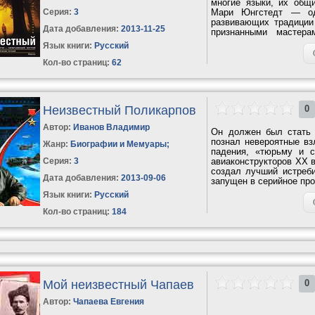
многие языки, их общ
Серия:
3
Мари Юнгстедт — од
развивающих традиции
Дата добавления:
2013-11-25
признанными мастера
Несколько романов...
Язык книги:
Русский
Кол-во страниц:
62
Неизвестный Поликарпов
0
Автор:
Иванов Владимир
Он должен был стать
познал невероятные вз
Жанр:
Биографии и Мемуары
;
падения, «тюрьму и 
Серия:
3
авиаконструкторов ХХ в
создал лучший истреб
Дата добавления:
2013-09-06
запущен в серийное про
Язык книги:
Русский
Кол-во страниц:
184
Мой неизвестный Чапаев
0
Автор:
Чапаева Евгения