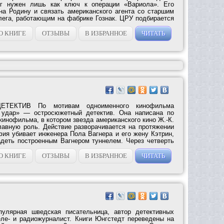
г нужен лишь как ключ к операции «Вариола». Его
на Родину и связать американского агента со старшим
ега, работающим на фабрике Гознак. ЦРУ подбирается
О КНИГЕ
ОТЗЫВЫ
В ИЗБРАННОЕ
ЧИТАТЬ
ТЕКТИВ По мотивам одноименного кинофильма
 удар» — остросюжетный детектив. Она написана по
инофильма, в котором звезда американского кино Ж.-К.
авную роль. Действие разворачивается на протяжении
фия убивает инженера Пола Вагнера и его жену Кэтрин,
деть построенным Вагнером туннелем. Через четверть
О КНИГЕ
ОТЗЫВЫ
В ИЗБРАННОЕ
ЧИТАТЬ
улярная шведская писательница, автор детективных
ле- и радиожурналист. Книги Юнгстедт переведены на