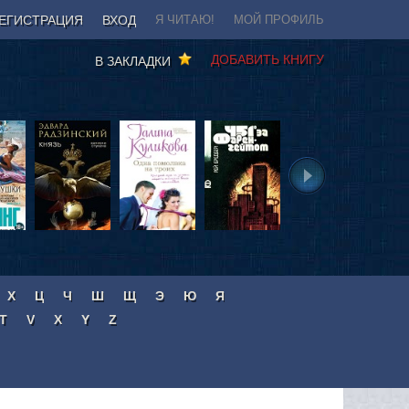
ЕГИСТРАЦИЯ
ВХОД
Я ЧИТАЮ!
МОЙ ПРОФИЛЬ
ДОБАВИТЬ КНИГУ
В ЗАКЛАДКИ
Х
Ц
Ч
Ш
Щ
Э
Ю
Я
T
V
X
Y
Z