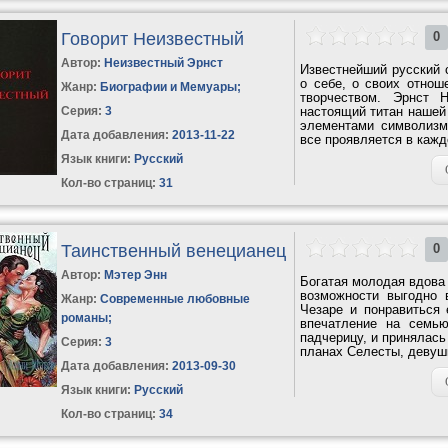
Говорит Неизвестный
0
Автор:
Неизвестный Эрнст
Известнейший русский 
о себе, о своих отнош
Жанр:
Биографии и Мемуары
;
творчеством. Эрнст 
Серия:
3
настоящий титан нашей
элементами символизма
Дата добавления:
2013-11-22
все проявляется в кажд
Язык книги:
Русский
Кол-во страниц:
31
Таинственный венецианец
0
Автор:
Мэтер Энн
Богатая молодая вдова
возможности выгодно
Жанр:
Современные любовные
Чезаре и понравиться 
романы
;
впечатление на семью
падчерицу, и принялась
Серия:
3
планах Селесты, девушк
Дата добавления:
2013-09-30
Язык книги:
Русский
Кол-во страниц:
34