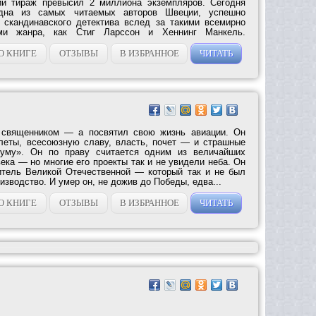
ий тираж превысил 2 миллиона экземпляров. Сегодня
на из самых читаемых авторов Швеции, успешно
 скандинавского детектива вслед за такими всемирно
ми жанра, как Стиг Ларссон и Хеннинг Манкель.
О КНИГЕ
ОТЗЫВЫ
В ИЗБРАННОЕ
ЧИТАТЬ
 священником — а посвятил свою жизнь авиации. Он
леты, всесоюзную славу, власть, почет — и страшные
суму». Он по праву считается одним из величайших
ека — но многие его проекты так и не увидели неба. Он
итель Великой Отечественной — который так и не был
изводство. И умер он, не дожив до Победы, едва...
О КНИГЕ
ОТЗЫВЫ
В ИЗБРАННОЕ
ЧИТАТЬ