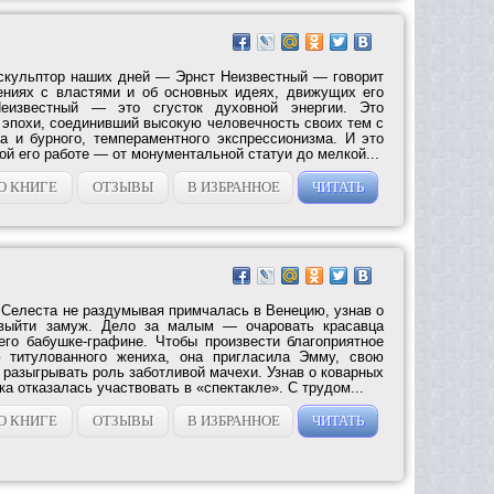
скульптор наших дней — Эрнст Неизвестный — говорит
ениях с властями и об основных идеях, движущих его
Неизвестный — это сгусток духовной энергии. Это
 эпохи, соединивший высокую человечность своих тем с
 и бурного, темпераментного экспрессионизма. И это
ой его работе — от монументальной статуи до мелкой...
О КНИГЕ
ОТЗЫВЫ
В ИЗБРАННОЕ
ЧИТАТЬ
 Селеста не раздумывая примчалась в Венецию, узнав о
 выйти замуж. Дело за малым — очаровать красавца
его бабушке-графине. Чтобы произвести благоприятное
 титулованного жениха, она пригласила Эмму, свою
 разыгрывать роль заботливой мачехи. Узнав о коварных
а отказалась участвовать в «спектакле». С трудом...
О КНИГЕ
ОТЗЫВЫ
В ИЗБРАННОЕ
ЧИТАТЬ