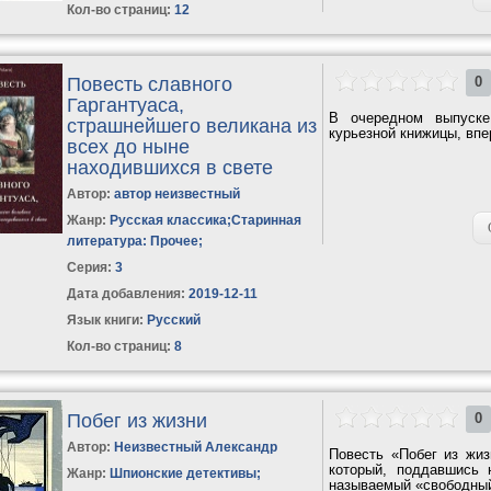
Кол-во страниц:
12
Повесть славного
0
Гаргантуаса,
В очередном выпуске
страшнейшего великана из
курьезной книжицы, впе
всех до ныне
находившихся в свете
Автор:
автор неизвестный
Жанр:
Русская классика
;
Старинная
литература: Прочее
;
Серия:
3
Дата добавления:
2019-12-11
Язык книги:
Русский
Кол-во страниц:
8
Побег из жизни
0
Автор:
Неизвестный Александр
Повесть «Побег из жи
который, поддавшись 
Жанр:
Шпионские детективы
;
называемый «свободный 