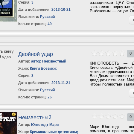
Серия:
3
разведчикам ЦРУ Оле
заставляют вернуться 
Дата добавления:
2013-10-21
Рыбаковым — отцом Ол
к...
Язык книги:
Русский
Кол-во страниц:
49
Двойной удар
0
Автор:
автор Неизвестный
КИНОПОВЕСТЬ — ДЕ
Киноповесть «Двойной
Жанр:
Книги Боевики
;
мотивам одноименного к
Серия:
3
Ван Дамм исполняет гл
двадцати пяти лет. Ма
Дата добавления:
2013-11-21
чтобы полностью завла
века...
Язык книги:
Русский
Кол-во страниц:
26
Неизвестный
0
Автор:
Юнгстедт Мари
Мари Юнгстедт — поп
романов, в прошлом те
Жанр:
Криминальные детективы
;