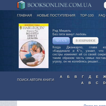
ГЛАВНАЯ
НОВЫЕ ПОСТУПЛЕНИЯ
ТОР-100
FAQ
Рид Мишель
Без пяти минут любовь
ЧИТАТЬ
В ИЗБРАННОЕ
»
Когда Джанкарло, глава кор
«Кардинале и K°», узнает, что
сестры изменяет ей со своей секр
таким образом честь семьи постав
угрозу, он не колеблясь решает...
А
Б
В
Г
Д
Е
ПОИСК АВТОРА КНИГИ:
A
B
C
D
Поиск по зап