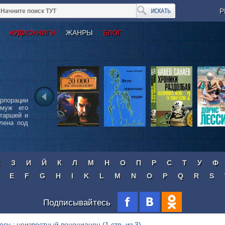
Р
АУДИОКНИГИ
ЖАНРЫ
БЛОГ
порации
 муж его
етаршей и
лена под
Ж
З
И
Й
К
Л
М
Н
О
П
Р
С
Т
У
Ф
E
F
G
H
I
K
L
M
N
O
P
Q
R
S
Подписывайтесь
росу : неизвестный венецианец
(1 стр. из 3)