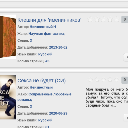
Клешни для 'именинников'
0
Автор:
Неизвестный Н
Жанр:
Научная фантастика
;
Серия:
3
Дата добавления:
2013-10-02
Язык книги:
Русский
Кол-во страниц:
45
Секса не будет (СИ)
0
Автор:
Неизвестный
Моя подруга от него 
замуж за его отца, а 
Жанр:
Современные любовные
убила? Потому, что обл
романы
;
буди лихо, пока оно т
сводные брат и...
Серия:
3
Дата добавления:
2020-06-29
Язык книги:
Русский
Кол-во страниц:
81