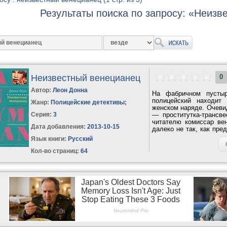
Результаты поиска по запросу: «Неизв
Неизвестный венецианец
0
Автор:
Леон Донна
На фабричном пустыр
полицейский находит
Жанр:
Полицейские детективы
;
женском наряде. Очевид
Серия:
3
— проститутка-трансве
читателю комиссар вен
Дата добавления:
2013-10-15
далеко не так, как пре
сюжета...
Язык книги:
Русский
Кол-во страниц:
64