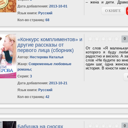
– жена и дети. Драм
специальными...
Дата добавления:
2013-10-01
О КНИГЕ
Язык книги:
Русский
Кол-во страниц:
68
«Конкурс комплиментов» и
0
другие рассказы от
От слов «Я маленькая
первого лица (сборник)
которого я буду люби
радостно и весело. А з
Автор:
Нестерова Наталья
слов «Не будите во мне
Жанр:
Современные любовные
один шаг, одна женска
история. В юности нам к
романы
;
Серия:
3
Дата добавления:
2013-10-21
Язык книги:
Русский
Кол-во страниц:
42
Бабушка на сносях
0