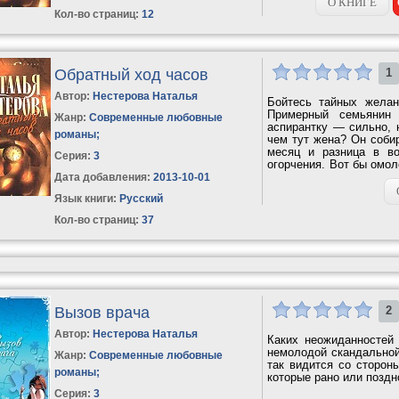
О КНИГЕ
Кол-во страниц:
12
Обратный ход часов
1
Автор:
Нестерова Наталья
Бойтесь тайных желан
Примерный семьянин
Жанр:
Современные любовные
аспирантку — сильно, 
романы
;
чем тут жена? Он соби
месяц и разница в во
Серия:
3
огорчения. Вот бы омо
привести...
Дата добавления:
2013-10-01
Язык книги:
Русский
Кол-во страниц:
37
Вызов врача
2
Автор:
Нестерова Наталья
Каких неожиданностей 
немолодой скандальной
Жанр:
Современные любовные
так видится со сторон
романы
;
которые рано или поздн
Серия:
3