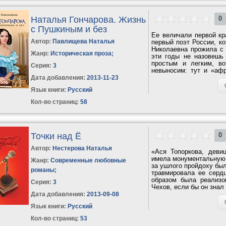
Наталья Гончарова. Жизнь
0
с Пушкиным и без
Ее величали первой кр
Автор:
Павлищева Наталья
первый поэт России, ко
Николаевна прожила с 
Жанр:
Историческая проза
;
эти годы не назовешь
простым и легким, в
Серия:
3
невыносим: тут и «афр
проблемы,...
Дата добавления:
2013-11-23
Язык книги:
Русский
Кол-во страниц:
58
Точки над Ё
0
Автор:
Нестерова Наталья
«Ася Топоркова, девиц
имела монументальную 
Жанр:
Современные любовные
за ушлого пройдоху бы
романы
;
травмировала ее серд
образом была реализо
Серия:
3
Чехов, если бы он знал
Дата добавления:
2013-09-08
Язык книги:
Русский
Кол-во страниц:
53