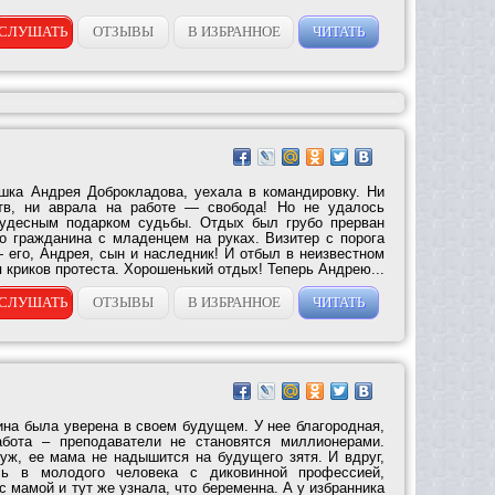
СЛУШАТЬ
ОТЗЫВЫ
В ИЗБРАННОЕ
ЧИТАТЬ
шка Андрея Доброкладова, уехала в командировку. Ни
ств, ни аврала на работе — свобода! Но не удалось
удесным подарком судьбы. Отдых был грубо прерван
о гражданина с младенцем на руках. Визитер с порога
 его, Андрея, сын и наследник! И отбыл в неизвестном
 криков протеста. Хорошенький отдых! Теперь Андрею...
СЛУШАТЬ
ОТЗЫВЫ
В ИЗБРАННОЕ
ЧИТАТЬ
на была уверена в своем будущем. У нее благородная,
бота – преподаватели не становятся миллионерами.
уж, ее мама не надышится на будущего зятя. И вдруг,
сь в молодого человека с диковинной профессией,
 с мамой и тут же узнала, что беременна. А у избранника