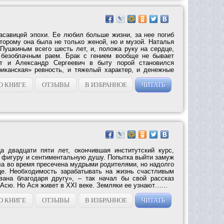
асавицей эпохи. Ее любил больше жизни, за нее погиб
торому она была не только женой, но и музой. Наталья
Пушкиным всего шесть лет, и, положа руку на сердце,
 безоблачным раем. Брак с гением вообще не бывает
от и Александр Сергеевич в быту порой становился
иканская» ревность, и тяжелый характер, и денежные
О КНИГЕ
ОТЗЫВЫ
В ИЗБРАННОЕ
ЧИТАТЬ
а двадцати пяти лет, окончившая институтский курс,
фигуру и сентиментальную душу. Попытка выйти замуж
ла во время пресечена мудрыми родителями, но надолго
це. Необходимость зарабатывать на жизнь счастливым
вана благодаря другу», – так начал бы свой рассказ
 Асю. Но Ася живет в ХХI веке. Земляки ее узнают…...
О КНИГЕ
ОТЗЫВЫ
В ИЗБРАННОЕ
ЧИТАТЬ