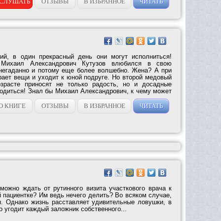
СЛУШАТЬ
ОТЗЫВЫ
В ИЗБРАННОЕ
ЧИТАТЬ
ий, в один прекрасный день они могут исполниться!
 Михаил Александрович Кутузов влюбился в свою
негаданно и потому еще более волшебно. Жена? А при
рает вещи и уходит к юной подруге. Но второй медовый
зрасте приносят не только радость, но и досадные
лодиться! Знал бы Михаил Александрович, к чему может
О КНИГЕ
ОТЗЫВЫ
В ИЗБРАННОЕ
ЧИТАТЬ
можно ждать от рутинного визита участкового врача к
 пациентке? Им ведь нечего делить? Во всяком случае,
ы. Однако жизнь расставляет удивительные ловушки, в
о угодит каждый заложник собственного...