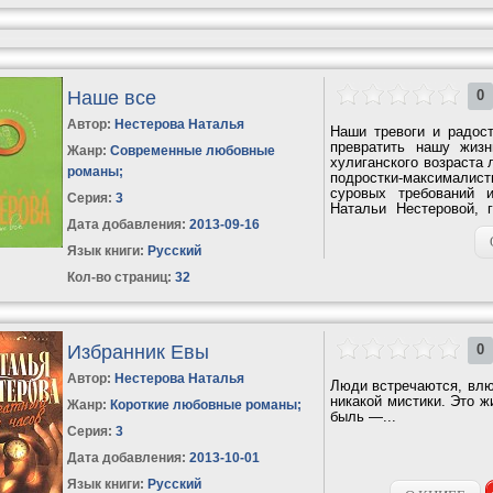
Наше все
0
Автор:
Нестерова Наталья
Наши тревоги и радос
превратить нашу жиз
Жанр:
Современные любовные
хулиганского возраста 
романы
;
подростки-максимали
суровых требований 
Серия:
3
Натальи Нестеровой, 
оставят...
Дата добавления:
2013-09-16
Язык книги:
Русский
Кол-во страниц:
32
Избранник Евы
0
Автор:
Нестерова Наталья
Люди встречаются, влю
никакой мистики. Это ж
Жанр:
Короткие любовные романы
;
быль —...
Серия:
3
Дата добавления:
2013-10-01
Язык книги:
Русский