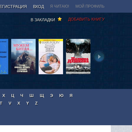
ЕГИСТРАЦИЯ
ВХОД
Я ЧИТАЮ!
МОЙ ПРОФИЛЬ
ДОБАВИТЬ КНИГУ
В ЗАКЛАДКИ
Х
Ц
Ч
Ш
Щ
Э
Ю
Я
T
V
X
Y
Z