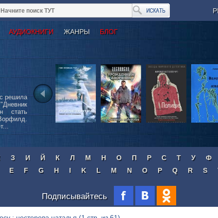
Р
АУДИОКНИГИ
ЖАНРЫ
БЛОГ
с решила
Дневник
н стать
Ворфилд.
...
Ж
З
И
Й
К
Л
М
Н
О
П
Р
С
Т
У
Ф
E
F
G
H
I
K
L
M
N
O
P
Q
R
S
Подписывайтесь
осу : нестерова наталья
(1 стр. из 61)