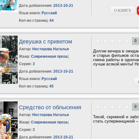
Дата добавления:
2013-10-21
О КНИГЕ
Язык книги:
Русский
Кол-во страниц:
44
Девушка с приветом
0
Автор:
Нестерова Наталья
Долгие вечера в ожида
и старых фильмов оста
Жанр:
Современная проза
;
смена работы в одноча
Серия:
3
лучше всякой мечты! Н
Дата добавления:
2013-10-21
Язык книги:
Русский
Кол-во страниц:
45
Средство от облысения
0
Автор:
Нестерова Наталья
Тихой, скромной и заб
стать суперженщиной – 
Жанр:
Современная проза
;
Серия:
3
Дата добавления:
2013-10-21