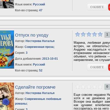
Язык книги:
Русский
О КНИГЕ
Кол-во страниц:
47
Отпуск по уходу
1
Автор:
Нестерова Наталья
Марина, любимая деву
встреч, ни обязатель
Жанр:
Современная проза
;
Андрею насладиться ч
Серия:
3
вторжением незнакомог
объявил, что ребенок —
Дата добавления:
2013-10-01
направлении, не слушая
Язык книги:
Русский
О КНИГЕ
Кол-во страниц:
52
Сделайте погромче
0
Автор:
Нестерова Наталья
Еще совсем недавно Ни
хотя и не денежна ра
Жанр:
Современные любовные
Вскоре она выйдет зам
романы
;
как цунами: влюбила
поссорилась из-за него
Серия:
3