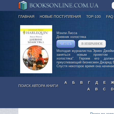
ГЛАВНАЯ
НОВЫЕ ПОСТУПЛЕНИЯ
ТОР-100
FAQ
Мэнли Лисса
Дневник холостяка
ЧИТАТЬ
В ИЗБРАННОЕ
»
Молодая журналистка Эриен Джейм
заняться новым проектом "
холостяка". Героем его долже
преуспевающий бизнесмен Джаред 
Спустя некоторое время она начинает
А
Б
В
Г
Д
Е
ПОИСК АВТОРА КНИГИ:
A
B
C
D
Поиск по запр