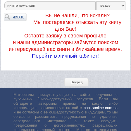
Вы не нашли, что искали?
Мы постараемся отыскать эту книгу
для Вас!
Оставте заявку в своем профиле
и наши администраторы займутся поиском
интересующей вас книги в ближайшее время.
Перейти в личный кабинет!
Вперед
Материалы, присутствующие на сайте, получены с
публичных (широкодоступных) ресурсов. Если вы
обладаете авторским правом на какую либо
информацию, размещенную на сайте
booksonline.com.ua
и не согласны с её общедоступностью в будущем, то мы
согласны рассмотреть предложения по удалению
определенного материала, а также обсудить
предложения о договоренностях, разрешающих
использовать данный контент. Мы не отслеживаем