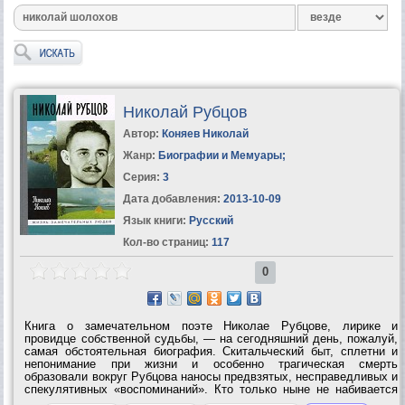
Николай Рубцов
Автор:
Коняев Николай
Жанр:
Биографии и Мемуары
;
Серия:
3
Дата добавления:
2013-10-09
Язык книги:
Русский
Кол-во страниц:
117
0
Книга о замечательном поэте Николае Рубцове, лирике и
провидце собственной судьбы, — на сегодняшний день, пожалуй,
самая обстоятельная биография. Скитальческий быт, сплетни и
непонимание при жизни и особенно трагическая смерть
образовали вокруг Рубцова наносы предвзятых, несправедливых и
спекулятивных «воспоминаний». Кто только ныне не набивается
ему в друзья! Автор предлагаемой читателям книги Николай