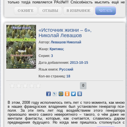
только тогда появляется РАзУм!!! Способность мыслить ещё не
означает разумности – состояния, когда человек просветлён
знанием, знанием...
О КНИГЕ
ОТЗЫВЫ
В ИЗБРАННОЕ
ЧИТАТЬ
«Источник жизни – 6»,
Николай Левашов
Автор:
Левашов Николай
Жанр:
Критика
;
Серия:
3
Дата добавления:
2013-10-15
Язык книги:
Русский
Кол-во страниц:
18
0
В этом, 2008 году исполнилось пять лет с того момента, как мною
в наших французских владениях был установлен генератор пси-
поля. За эти пять лет под воздействием этого генератора
произошло много самого невероятного – такого, о чём даже не
мечтали фантасты, которые, как считается, славились даром
предвидения будущего. Но когда мне пришлось столкнуться с
реальностью, участником которой я стал сам, то для меня стало