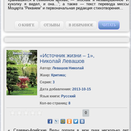
куколку я видел, и она…”; а также — текст перевода мессы
Моцарта “Реквием” и первоначальная редакция стихотворения...
О КНИГЕ
ОТЗЫВЫ
В ИЗБРАННОЕ
ЧИТАТЬ
«Источник жизни – 1»,
Николай Левашов
Автор:
Левашов Николай
Жанр:
Критика
;
Серия:
3
Дата добавления:
2013-10-15
Язык книги:
Русский
Кол-во страниц:
8
0
«...Славяно-Арийские Веды попали в мои руки несколько лет