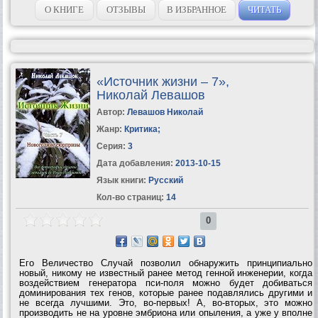
откровением понимание...
О КНИГЕ
ОТЗЫВЫ
В ИЗБРАННОЕ
ЧИТАТЬ
«Источник жизни – 7»,
Николай Левашов
Автор:
Левашов Николай
Жанр:
Критика
;
Серия:
3
Дата добавления:
2013-10-15
Язык книги:
Русский
Кол-во страниц:
14
0
Его Величество Случай позволил обнаружить принципиально
новый, никому не известный ранее метод генной инженерии, когда
воздействием генератора пси-поля можно будет добиваться
доминирования тех генов, которые ранее подавлялись другими и
не всегда лучшими. Это, во-первых! А, во-вторых, это можно
производить не на уровне эмбриона или опыления, а уже у вполне