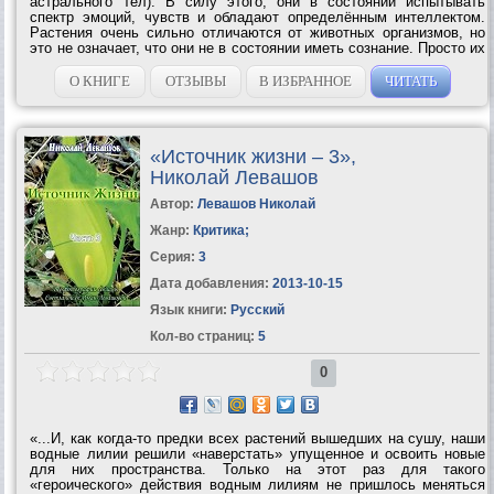
астрального тел). В силу этого, они в состоянии испытывать
спектр эмоций, чувств и обладают определённым интеллектом.
Растения очень сильно отличаются от животных организмов, но
это не означает, что они не в состоянии иметь сознание. Просто их
«нервная система» совершенно не такая, как у животных
организмов. Но, тем не...
О КНИГЕ
ОТЗЫВЫ
В ИЗБРАННОЕ
ЧИТАТЬ
«Источник жизни – 3»,
Николай Левашов
Автор:
Левашов Николай
Жанр:
Критика
;
Серия:
3
Дата добавления:
2013-10-15
Язык книги:
Русский
Кол-во страниц:
5
0
«...И, как когда-то предки всех растений вышедших на сушу, наши
водные лилии решили «наверстать» упущенное и освоить новые
для них пространства. Только на этот раз для такого
«героического» действия водным лилиям не пришлось меняться