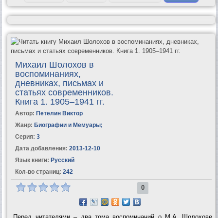
Михаил Шолохов в
воспоминаниях,
дневниках, письмах и
статьях современников.
Книга 1. 1905–1941 гг.
Автор:
Петелин Виктор
Жанр:
Биографии и Мемуары
;
Серия:
3
Дата добавления:
2013-12-10
Язык книги:
Русский
Кол-во страниц:
242
0
Перед читателями – два тома воспоминаний о М.А. Шолохове.