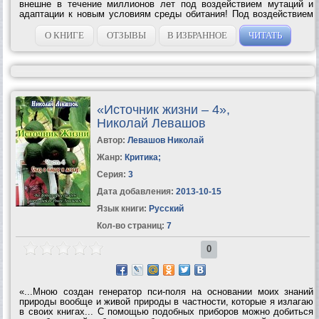
внешне в течение миллионов лет под воздействием мутаций и
адаптации к новым условиям среды обитания! Под воздействием
генератора пси-поля на этот раз в водных лилиях произошли
изменения внутренние, а не...
О КНИГЕ
ОТЗЫВЫ
В ИЗБРАННОЕ
ЧИТАТЬ
«Источник жизни – 4»,
Николай Левашов
Автор:
Левашов Николай
Жанр:
Критика
;
Серия:
3
Дата добавления:
2013-10-15
Язык книги:
Русский
Кол-во страниц:
7
0
«...Мною создан генератор пси-поля на основании моих знаний
природы вообще и живой природы в частности, которые я излагаю
в своих книгах... С помощью подобных приборов можно добиться