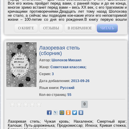
Вся его жизнь пройдет перед вами, с ранней поры и до ее конца,
многое зримо встанет перед вами – весь XX век, с его трагизмом и
кричащими противоречиями.Двадцать лет тому назад Шолохова
не стало, а сейчас мы подводим кое-какие итоги его неповторимой
жизни – 100-летие со дня его рождения.В книгу первую вошли
статьи, воспоминания, дневники, письма и интервью
современников М.А....
О КНИГЕ
ОТЗЫВЫ
В ИЗБРАННОЕ
ЧИТАТЬ
Лазоревая степь
(сборник)
Автор:
Шолохов Михаил
Жанр:
Советская классика
;
Серия:
3
Дата добавления:
2013-09-26
Язык книги:
Русский
Кол-во страниц:
55
0
Лазоревая степь; Чужая кровь; Нахаленок; Смертный враг;
Калоши; Путь-дороженька; Продкомиссар; Илюха; Кривая стежка;