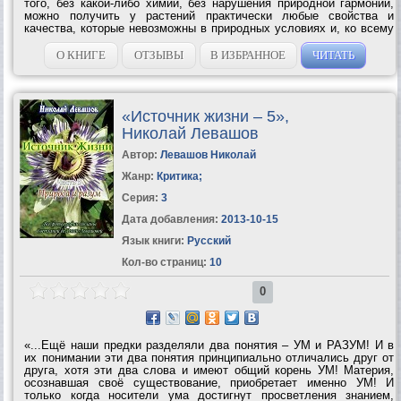
того, без какой-либо химии, без нарушения природной гармонии,
можно получить у растений практически любые свойства и
качества, которые невозможны в природных условиях и, ко всему
прочему, получать во много раз больший урожай, не истощая
почву, а наоборот,...
О КНИГЕ
ОТЗЫВЫ
В ИЗБРАННОЕ
ЧИТАТЬ
«Источник жизни – 5»,
Николай Левашов
Автор:
Левашов Николай
Жанр:
Критика
;
Серия:
3
Дата добавления:
2013-10-15
Язык книги:
Русский
Кол-во страниц:
10
0
«...Ещё наши предки разделяли два понятия – УМ и РАЗУМ! И в
их понимании эти два понятия принципиально отличались друг от
друга, хотя эти два слова и имеют общий корень УМ! Материя,
осознавшая своё существование, приобретает именно УМ! И
только когда носители ума достигнут просветления знанием,