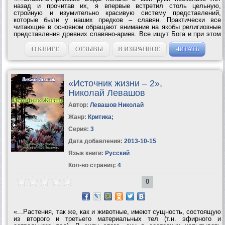
назад и прочитав их, я впервые встретил столь цельную,
стройную и изумительно красивую систему представлений,
которые были у наших предков – славян. Практически все
читающие в основном обращают внимание на якобы религиозные
представления древних славяно-ариев. Все ищут Бога и при этом
не замечают удивительной информации, которая спрятана в
Славяно-Арийских Ведах. Почему...
О КНИГЕ
ОТЗЫВЫ
В ИЗБРАННОЕ
ЧИТАТЬ
«Источник жизни – 2»,
Николай Левашов
Автор:
Левашов Николай
Жанр:
Критика
;
Серия:
3
Дата добавления:
2013-10-15
Язык книги:
Русский
Кол-во страниц:
4
0
«...Растения, так же, как и животные, имеют сущность, состоящую
из второго и третьего материальных тел (т.н. эфирного и