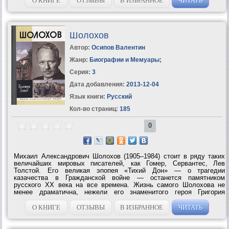
О КНИГЕ
ОТЗЫВЫ
В ИЗБРАННОЕ
ЧИТАТЬ
Шолохов
Автор:
Осипов Валентин
Жанр:
Биографии и Мемуары
;
Серия:
3
Дата добавления:
2013-12-04
Язык книги:
Русский
Кол-во страниц:
185
0
Михаил Александрович Шолохов (1905–1984) стоит в ряду таких
величайших мировых писателей, как Гомер, Сервантес, Лев
Толстой. Его великая эпопея «Тихий Дон» — о трагедии
казачества в Гражданской войне — останется памятником
русского XX века на все времена. Жизнь самого Шолохова не
менее драматична, нежели его знаменитого героя Григория
Мелехова. Однако долгое время она находилась в тени его
официального статуса — главного советского...
О КНИГЕ
ОТЗЫВЫ
В ИЗБРАННОЕ
ЧИТАТЬ