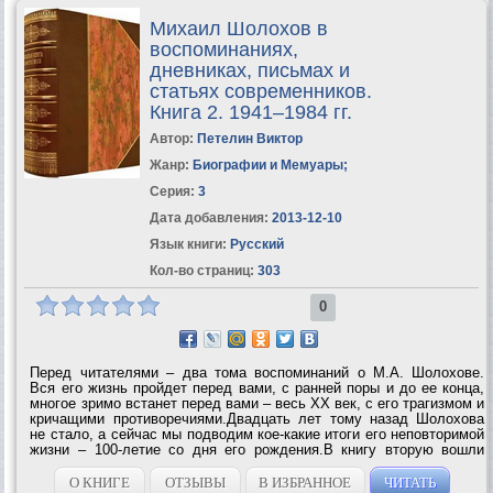
Михаил Шолохов в
воспоминаниях,
дневниках, письмах и
статьях современников.
Книга 2. 1941–1984 гг.
Автор:
Петелин Виктор
Жанр:
Биографии и Мемуары
;
Серия:
3
Дата добавления:
2013-12-10
Язык книги:
Русский
Кол-во страниц:
303
0
Перед читателями – два тома воспоминаний о М.А. Шолохове.
Вся его жизнь пройдет перед вами, с ранней поры и до ее конца,
многое зримо встанет перед вами – весь XX век, с его трагизмом и
кричащими противоречиями.Двадцать лет тому назад Шолохова
не стало, а сейчас мы подводим кое-какие итоги его неповторимой
жизни – 100-летие со дня его рождения.В книгу вторую вошли
статьи, воспоминания, дневники, письма и интервью
современников М.А....
О КНИГЕ
ОТЗЫВЫ
В ИЗБРАННОЕ
ЧИТАТЬ