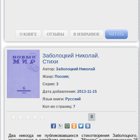
О КНИГЕ
ОТЗЫВЫ
В ИЗБРАННОЕ
ЧИТАТЬ
Заболоцкий Николай.
Стихи
Автор:
Заболоцкий Николай
Жанр:
Поэзия
;
Серия:
3
Дата добавления:
2013-11-15
Язык книги:
Русский
Кол-во страниц:
7
0
Два никогда не публиковавшихся стихотворения Заболоцкого,
хранившихся в семейном архиве, — “Москва” и незавершенное “И