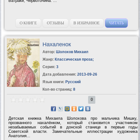
Батраки; Червоточина. ...
О КНИГЕ
ОТЗЫВЫ
В ИЗБРАННОЕ
ЧИТАТЬ
Нахаленок
Автор:
Шолохов Михаил
Жанр:
Классическая проза
;
Серия:
3
Дата добавления:
2013-09-26
Язык книги:
Русский
Кол-во страниц:
8
0
Детская книжка Михаила Шолохова про мальчика Мишку,
прозванного нахалёнком, который становится участником
незабываемых событий в донской станице в первые годы
Советской власти. Замечательные иллюстрации художника
Анатолия...