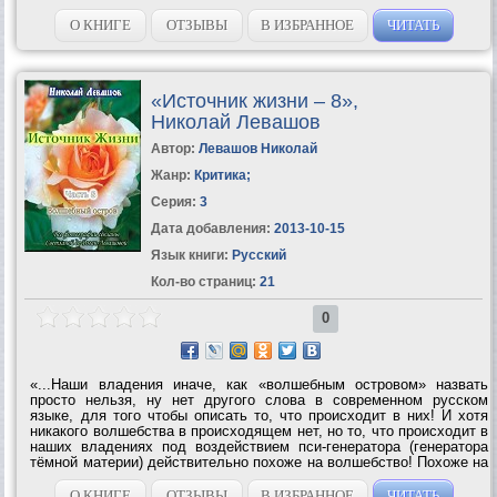
сформировавшихся молодых (и не только) растений или других
живых организмов!...
О КНИГЕ
ОТЗЫВЫ
В ИЗБРАННОЕ
ЧИТАТЬ
«Источник жизни – 8»,
Николай Левашов
Автор:
Левашов Николай
Жанр:
Критика
;
Серия:
3
Дата добавления:
2013-10-15
Язык книги:
Русский
Кол-во страниц:
21
0
«...Наши владения иначе, как «волшебным островом» назвать
просто нельзя, ну нет другого слова в современном русском
языке, для того чтобы описать то, что происходит в них! И хотя
никакого волшебства в происходящем нет, но то, что происходит в
наших владениях под воздействием пси-генератора (генератора
тёмной материи) действительно похоже на волшебство! Похоже на
волшебство, если сравнивать происходящее в наших владениях с
тем, что...
О КНИГЕ
ОТЗЫВЫ
В ИЗБРАННОЕ
ЧИТАТЬ