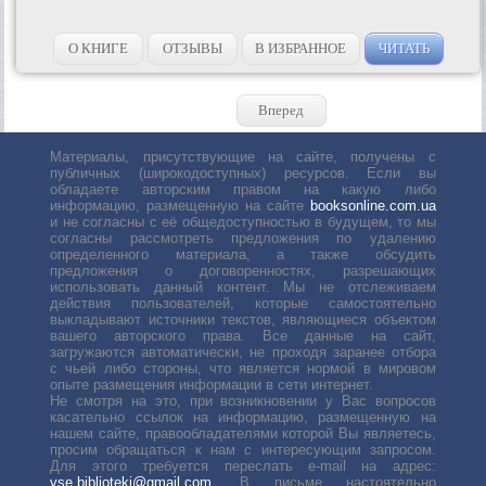
О КНИГЕ
ОТЗЫВЫ
В ИЗБРАННОЕ
ЧИТАТЬ
Вперед
Материалы, присутствующие на сайте, получены с
публичных (широкодоступных) ресурсов. Если вы
обладаете авторским правом на какую либо
информацию, размещенную на сайте
booksonline.com.ua
и не согласны с её общедоступностью в будущем, то мы
согласны рассмотреть предложения по удалению
определенного материала, а также обсудить
предложения о договоренностях, разрешающих
использовать данный контент. Мы не отслеживаем
действия пользователей, которые самостоятельно
выкладывают источники текстов, являющиеся объектом
вашего авторского права. Все данные на сайт,
загружаются автоматически, не проходя заранее отбора
с чьей либо стороны, что является нормой в мировом
опыте размещения информации в сети интернет.
Не смотря на это, при возникновении у Вас вопросов
касательно ссылок на информацию, размещенную на
нашем сайте, правообладателями которой Вы являетесь,
просим обращаться к нам с интересующим запросом.
Для этого требуется переслать е-mail на адрес:
vse.biblioteki@gmail.com
. В письме настоятельно