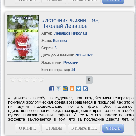
«Источник Жизни – 9»,
Николай Левашов
Автор:
Левашов Николай
Жанр:
Критика
;
Серия:
3
Дата добавления:
2013-10-15
Язык книги:
Русский
Кол-во страниц:
14
0
«...двигаясь вперёд, в будущее, под воздействием генератора
пси-поля экологическая среда возвращается в прошлое! Как это и
ни звучит парадоксально, но это факт. Это, наверное,
единственное явление, когда возвращение в прошлое несёт в себе
сугубо положительный эффект. А суть этого положительного
эффекта заключается в том, что за последние двести лет, и
особенно за последние сто лет, человек своей «разумной»
деятельностью нанёс...
О КНИГЕ
ОТЗЫВЫ
В ИЗБРАННОЕ
ЧИТАТЬ