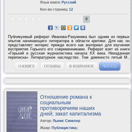
Язык книги:
Русский
Кол-во страниц:
12
0
Публикуемый реферат Иванова-Разумника был одним из первых
опытов начинающего литератора в области критики. Для нас он
представляет интерес прежде всего как материал для изучения
восприятия Горького его современниками. Реферат взят из книги
«Горький и русская журналистика начала XX века. Неизданная
переписка» Литературное наследство. Том девяносто пятый М.,
«Наука» 1988 Ответственные редакторы И. С. Зильберштейн, Н. И.
Дикушина. Том...
О КНИГЕ
ОТЗЫВЫ
В ИЗБРАННОЕ
ЧИТАТЬ
Отношение романа к
социальным
противоречиям наших
дней; закат капитализма
Автор:
Льюис Синклер
Жанр:
Публицистика
;