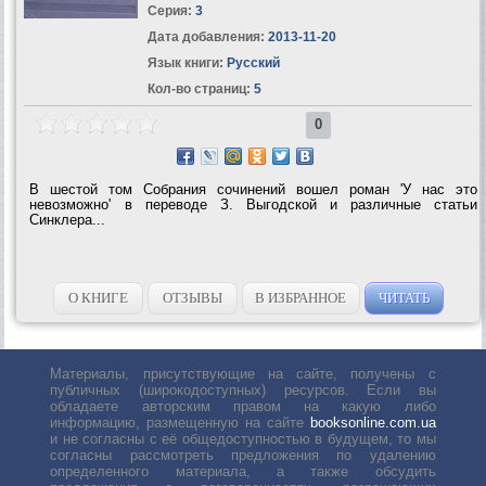
Серия:
3
Дата добавления:
2013-11-20
Язык книги:
Русский
Кол-во страниц:
5
0
В шестой том Собрания сочинений вошел роман 'У нас это
невозможно' в переводе З. Выгодской и различные статьи
Синклера...
О КНИГЕ
ОТЗЫВЫ
В ИЗБРАННОЕ
ЧИТАТЬ
Материалы, присутствующие на сайте, получены с
публичных (широкодоступных) ресурсов. Если вы
обладаете авторским правом на какую либо
информацию, размещенную на сайте
booksonline.com.ua
и не согласны с её общедоступностью в будущем, то мы
согласны рассмотреть предложения по удалению
определенного материала, а также обсудить