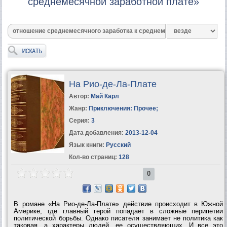
среднемесячной заработной плате»
На Рио-де-Ла-Плате
Автор:
Май Карл
Жанр:
Приключения: Прочее
;
Серия:
3
Дата добавления:
2013-12-04
Язык книги:
Русский
Кол-во страниц:
128
0
В романе «На Рио-де-Ла-Плате» действие происходит в Южной
Америке, где главный герой попадает в сложные перипетии
политической борьбы. Однако писателя занимает не политика как
таковая, а характеры людей, ее осуществляющих. И все это