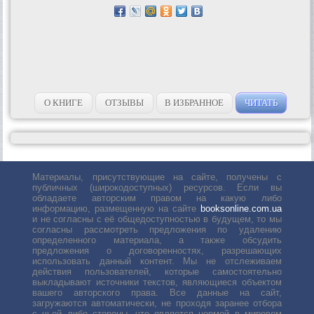
О КНИГЕ
ОТЗЫВЫ
В ИЗБРАННОЕ
ЧИТАТЬ
Материалы, присутствующие на сайте, получены с
публичных (широкодоступных) ресурсов. Если вы
обладаете авторским правом на какую либо
информацию, размещенную на сайте
booksonline.com.ua
и не согласны с её общедоступностью в будущем, то мы
согласны рассмотреть предложения по удалению
определенного материала, а также обсудить
предложения о договоренностях, разрешающих
использовать данный контент. Мы не отслеживаем
действия пользователей, которые самостоятельно
выкладывают источники текстов, являющиеся объектом
вашего авторского права. Все данные на сайт,
загружаются автоматически, не проходя заранее отбора
с чьей либо стороны, что является нормой в мировом