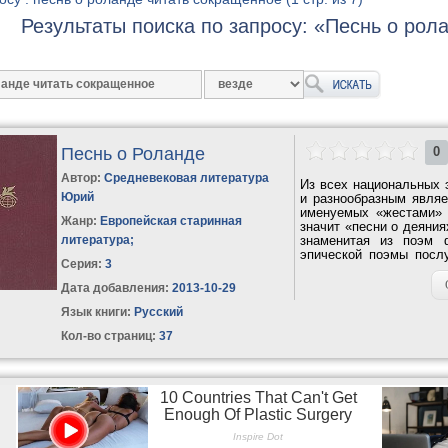
Результаты поиска по запросу: «Песнь о рол
Песнь о Роланде
0
Автор:
Средневековая литература
Из всех национальных 
Юрий
и разнообразным являе
именуемых «жестами» (
Жанр:
Европейская старинная
значит «песни о деяния
литература
;
знаменитая из поэм 
эпической поэмы посл
Серия:
3
вмешался в...
Дата добавления:
2013-10-29
Язык книги:
Русский
Кол-во страниц:
37