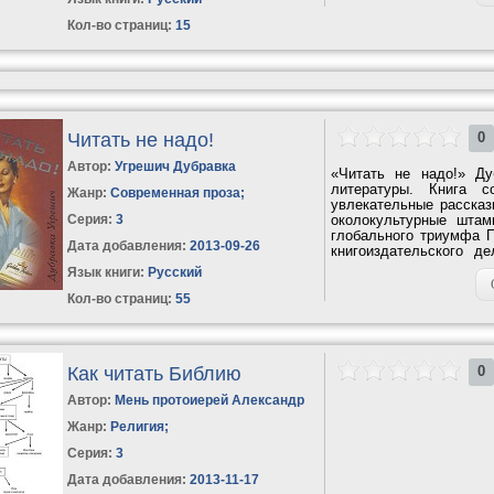
Кол-во страниц:
15
Читать не надо!
0
Автор:
Угрешич Дубравка
«Читать не надо!» Д
литературы. Книга с
Жанр:
Современная проза
;
увлекательные рассказ
Серия:
3
околокультурные штам
глобального триумфа П
Дата добавления:
2013-09-26
книгоиздательского д
серьезным...
Язык книги:
Русский
Кол-во страниц:
55
Как читать Библию
0
Автор:
Мень протоиерей Александр
Жанр:
Религия
;
Серия:
3
Дата добавления:
2013-11-17