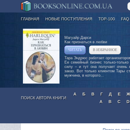
ГЛАВНАЯ
НОВЫЕ ПОСТУПЛЕНИЯ
ТОР-100
FAQ
Магуайр Дарси
Как признаться в любви
ЧИТАТЬ
В ИЗБРАННОЕ
»
Тара Эндрюс работает организаторо
Ее семейный бизнес только-только
силу – и тут она получает очень 
заказ. Вот только клиентом Тары с
мужчина, в которого...
А
Б
В
Г
Д
Е
ПОИСК АВТОРА КНИГИ:
A
B
C
D
Поиск по запр