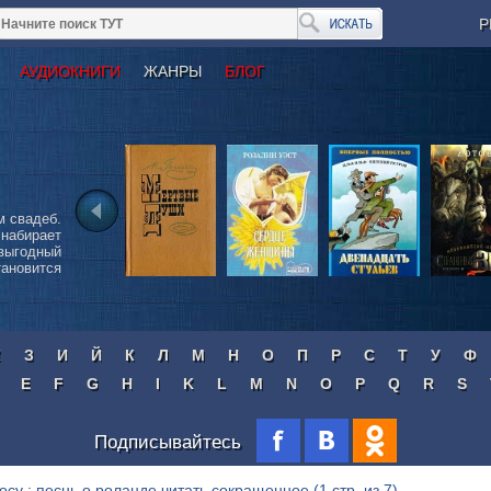
Р
АУДИОКНИГИ
ЖАНРЫ
БЛОГ
м свадеб.
 набирает
выгодный
тановится
Ж
З
И
Й
К
Л
М
Н
О
П
Р
С
Т
У
Ф
E
F
G
H
I
K
L
M
N
O
P
Q
R
S
Подписывайтесь
осу : песнь о роланде читать сокращенное
(1 стр. из 7)