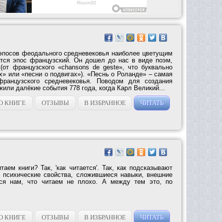
эпосов феодального средневековья наиболее цветущим
тся эпос французский. Он дошел до нас в виде поэм,
от французского «chansons de geste», что буквально
х» или «песни о подвигах»). «Песнь о Роланде» – самая
французского средневековья. Поводом для создания
или далёкие события 778 года, когда Карл Великий...
О КНИГЕ
ОТЗЫВЫ
В ИЗБРАННОЕ
ЧИТАТЬ
аем книги? Так, 'как читается'. Так, как подсказывают
 психические свойства, сложившиеся навыки, внешние
тся нам, что читаем не плохо. А между тем это, по
О КНИГЕ
ОТЗЫВЫ
В ИЗБРАННОЕ
ЧИТАТЬ