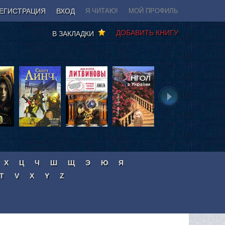
ЕГИСТРАЦИЯ
ВХОД
Я ЧИТАЮ!
МОЙ ПРОФИЛЬ
ДОБАВИТЬ КНИГУ
В ЗАКЛАДКИ
Х
Ц
Ч
Ш
Щ
Э
Ю
Я
T
V
X
Y
Z