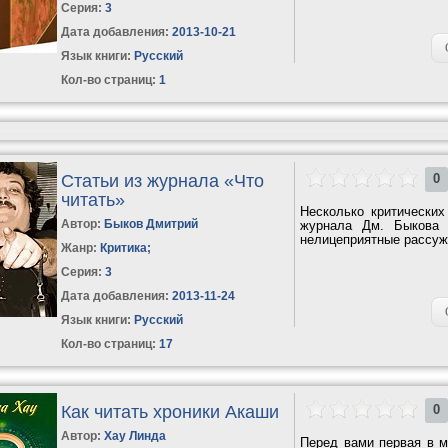
Серия:
3
Дата добавления:
2013-10-21
Язык книги:
Русский
Кол-во страниц:
1
Статьи из журнала «Что
0
читать»
Несколько критических
Автор:
Быков Дмитрий
журнала Дм. Быкова «
нелицеприятные рассужд
Жанр:
Критика
;
Серия:
3
Дата добавления:
2013-11-24
Язык книги:
Русский
Кол-во страниц:
17
Как читать хроники Акаши
0
Автор:
Хау Линда
Перед вами первая в м