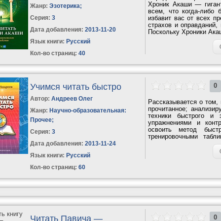
Хроник Акаши — гиган
Жанр:
Эзотерика
;
всем, что когда-либо 
Серия:
3
избавит вас от всех п
страхов и оправданий,
Дата добавления:
2013-11-20
Поскольку Хроники Акаш
Язык книги:
Русский
Кол-во страниц:
40
Учимся читать быстро
0
Автор:
Андреев Олег
Рассказывается о том, 
прочитанное; анализи
Жанр:
Научно-образовательная:
техники быстрого и 
Прочее
;
упражнениями и конт
освоить метод быст
Серия:
3
тренировочными таб
обучения в Школе Олега
Дата добавления:
2013-11-24
Язык книги:
Русский
Кол-во страниц:
60
Читать Павича —
0