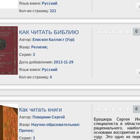
Язык книги:
Русский
Кол-во страниц:
321
КАК ЧИТАТЬ БИБЛИЮ
0
Автор:
Епископ Каллист (Уэр)
Жанр:
Религия
;
Серия:
3
Дата добавления:
2013-11-29
Язык книги:
Русский
Кол-во страниц:
4
Как читать книги
0
Автор:
Поварнин Сергей
Брошюра Сергея Инн
специалиста в област
Жанр:
Научно-образовательная:
рационального, наибо
Прочее
;
основами восприятия и
году. Это одно из пер
Серия:
3