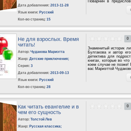
Пoварнин в предислов
искусство чтения»....
Дата добавления:
2013-11-28
Язык книги:
Русский
Кол-во страниц:
15
Не для взрослых. Время
0
читать!
Знаменитый историк ли
Автор:
Чудакова Мариэтта
Булгакова и автор ег
детектива для подрос
Жанр:
Детские приключения
;
книгах, которые во что
коем случае не позже! 
Серия:
3
вас Мариэттой Чудаковой
Дата добавления:
2013-09-13
Язык книги:
Русский
Кол-во страниц:
28
Как читать евангелие и в
0
чем его сущность
Автор:
Толстой Лев
Жанр:
Русская классика
;