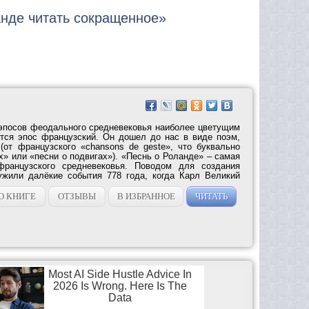
анде читать сокращенное»
эпосов феодального средневековья наиболее цветущим
тся эпос французский. Он дошел до нас в виде поэм,
от французского «chansons de geste», что буквально
х» или «песни о подвигах»). «Песнь о Роланде» – самая
французского средневековья. Поводом для создания
ужили далёкие события 778 года, когда Карл Великий
О КНИГЕ
ОТЗЫВЫ
В ИЗБРАННОЕ
ЧИТАТЬ