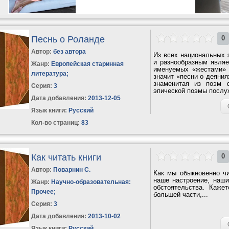
Песнь о Роланде
0
Автор:
без автора
Из всех национальных 
и разнообразным являе
Жанр:
Европейская старинная
именуемых «жестами» (
литература
;
значит «песни о деяния
знаменитая из поэм 
Серия:
3
эпической поэмы послуж
Дата добавления:
2013-12-05
Язык книги:
Русский
Кол-во страниц:
83
Как читать книги
0
Автор:
Поварнин С.
Как мы обыкновенно чит
наше настроение, наши
Жанр:
Научно-образовательная:
обстоятельства. Каже
Прочее
;
большей части,...
Серия:
3
Дата добавления:
2013-10-02
Язык книги:
Русский