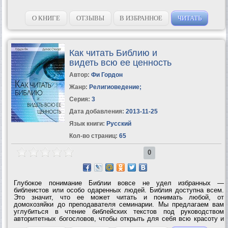
О КНИГЕ
ОТЗЫВЫ
В ИЗБРАННОЕ
ЧИТАТЬ
Как читать Библию и
видеть всю ее ценность
Автор:
Фи Гордон
Жанр:
Религиоведение
;
Серия:
3
Дата добавления:
2013-11-25
Язык книги:
Русский
Кол-во страниц:
65
0
Глубокое понимание Библии вовсе не удел избранных —
библеистов или особо одаренных людей. Библия доступна всем.
Это значит, что ее может читать и понимать любой, от
домохозяйки до преподавателя семинарии. Мы предлагаем вам
углубиться в чтение библейских текстов под руководством
авторитетных богословов, чтобы открыть для себя всю красоту и
ценность Писания и увидеть, как оно связано с вашей жизнью в 21