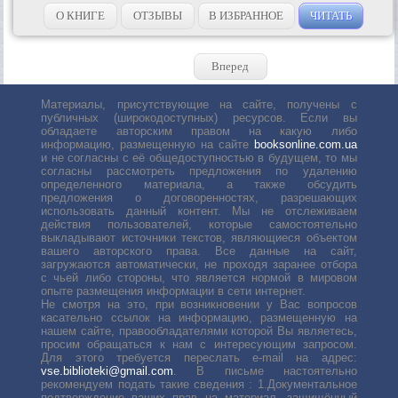
содержимое учебника, а кому-то нужно многократно его
объяснять? Чтобы...
О КНИГЕ
ОТЗЫВЫ
В ИЗБРАННОЕ
ЧИТАТЬ
Вперед
Материалы, присутствующие на сайте, получены с
публичных (широкодоступных) ресурсов. Если вы
обладаете авторским правом на какую либо
информацию, размещенную на сайте
booksonline.com.ua
и не согласны с её общедоступностью в будущем, то мы
согласны рассмотреть предложения по удалению
определенного материала, а также обсудить
предложения о договоренностях, разрешающих
использовать данный контент. Мы не отслеживаем
действия пользователей, которые самостоятельно
выкладывают источники текстов, являющиеся объектом
вашего авторского права. Все данные на сайт,
загружаются автоматически, не проходя заранее отбора
с чьей либо стороны, что является нормой в мировом
опыте размещения информации в сети интернет.
Не смотря на это, при возникновении у Вас вопросов
касательно ссылок на информацию, размещенную на
нашем сайте, правообладателями которой Вы являетесь,
просим обращаться к нам с интересующим запросом.
Для этого требуется переслать е-mail на адрес:
vse.biblioteki@gmail.com
. В письме настоятельно
рекомендуем подать такие сведения : 1.Документальное
подтверждение ваших прав на материал, защищённый