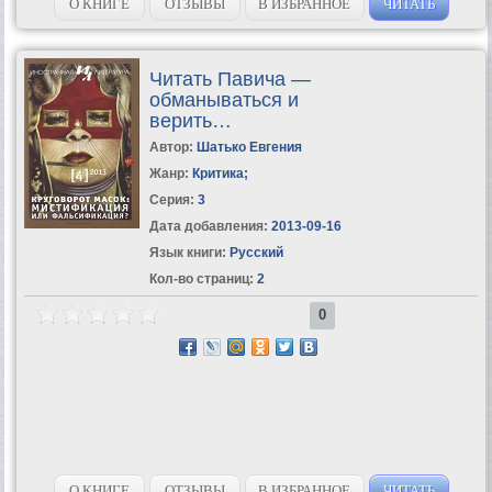
ступень обучения в Школе Олега...
О КНИГЕ
ОТЗЫВЫ
В ИЗБРАННОЕ
ЧИТАТЬ
Читать Павича —
обманываться и
верить…
Автор:
Шатько Евгения
Жанр:
Критика
;
Серия:
3
Дата добавления:
2013-09-16
Язык книги:
Русский
Кол-во страниц:
2
0
О КНИГЕ
ОТЗЫВЫ
В ИЗБРАННОЕ
ЧИТАТЬ