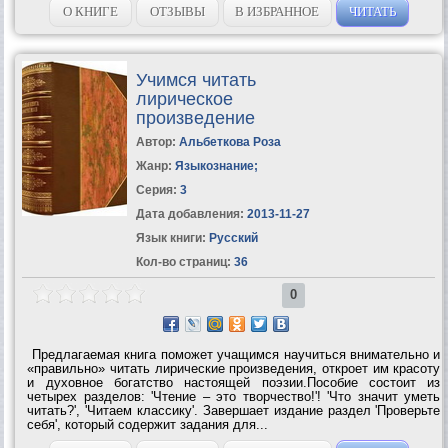
веке. Свыше полумиллиона...
О КНИГЕ
ОТЗЫВЫ
В ИЗБРАННОЕ
ЧИТАТЬ
Учимся читать
лирическое
произведение
Автор:
Альбеткова Роза
Жанр:
Языкознание
;
Серия:
3
Дата добавления:
2013-11-27
Язык книги:
Русский
Кол-во страниц:
36
0
Предлагаемая книга поможет учащимся научиться внимательно и
«правильно» читать лирические произведения, откроет им красоту
и духовное богатство настоящей поэзии.Пособие состоит из
четырех разделов: 'Чтение – это творчество!'! 'Что значит уметь
читать?', 'Читаем классику'. Завершает издание раздел 'Проверьте
себя', который содержит задания для...