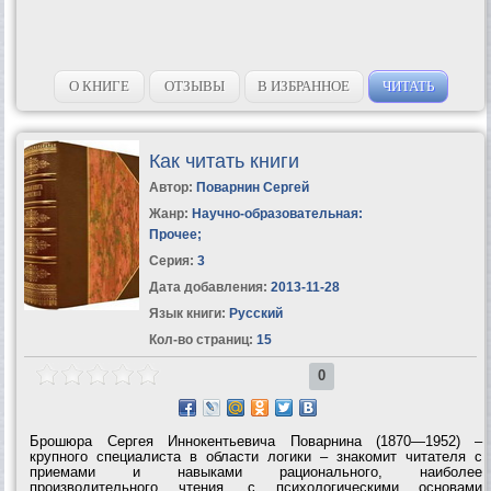
О КНИГЕ
ОТЗЫВЫ
В ИЗБРАННОЕ
ЧИТАТЬ
Как читать книги
Автор:
Поварнин Сергей
Жанр:
Научно-образовательная:
Прочее
;
Серия:
3
Дата добавления:
2013-11-28
Язык книги:
Русский
Кол-во страниц:
15
0
Брошюра Сергея Иннокентьевича Поварнина (1870—1952) –
крупного специалиста в области логики – знакомит читателя с
приемами и навыками рационального, наиболее
производительного чтения, с психологическими основами