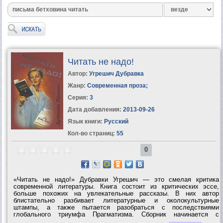
Читать не надо!
Автор:
Угрешич Дубравка
Жанр:
Современная проза
;
Серия:
3
Дата добавления:
2013-09-26
Язык книги:
Русский
Кол-во страниц:
55
0
«Читать не надо!» Дубравки Угрешич — это смелая критика
современной литературы. Книга состоит из критических эссе,
больше похожих на увлекательные рассказы. В них автор
блистательно разбивает литературные и околокультурные
штампы, а также пытается разобраться с последствиями
глобального триумфа Прагматизма. Сборник начинается с
остроумной критики книгоиздательского дела, от которой Угрешич