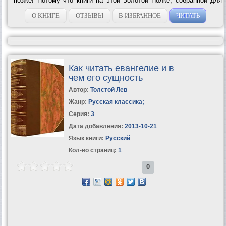
позже! Потому что книги на этой Золотой Полке, собранной для
вас Мариэттой Чудаковой, так хитро написаны, что если вы
опоздаете и...
О КНИГЕ
ОТЗЫВЫ
В ИЗБРАННОЕ
ЧИТАТЬ
Как читать евангелие и в
чем его сущность
Автор:
Толстой Лев
Жанр:
Русская классика
;
Серия:
3
Дата добавления:
2013-10-21
Язык книги:
Русский
Кол-во страниц:
1
0