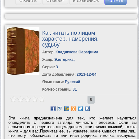
О КНИГЕ
ОТЗЫВЫ
В ИЗБРАННОЕ
ЧИТАТЬ
Как читать по лицам
характер, намерения,
судьбу
Автор:
Кладникова Серафима
Жанр:
Эзотерика
;
Серия:
3
Дата добавления:
2013-12-04
Язык книги:
Русский
Кол-во страниц:
31
0
Эта книга предназначена для тех, кто желает научиться
определять с первого взгляда личность человека. Если вы
серьезно интересуетесь лицегаданием, или физиогномикой, то эта
книга – для вас.Прочитав ее, вы узнаете, какие бывают типы лиц,
что могут обозначать та или иная родинка, ямочка, веснушка,