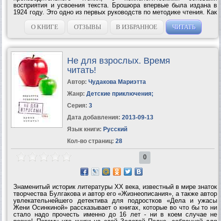
восприятия и усвоения текста. Брошюра впервые была издана в
1924 году. Это одно из первых руководств по методике чтения. Как
писал C. И. Пoварнин в предисловии к изданию 1924 года, – это
«краткое введение в искусство чтения»....
О КНИГЕ
ОТЗЫВЫ
В ИЗБРАННОЕ
ЧИТАТЬ
Не для взрослых. Время
читать!
Автор:
Чудакова Мариэтта
Жанр:
Детские приключения
;
Серия:
3
Дата добавления:
2013-09-13
Язык книги:
Русский
Кол-во страниц:
28
0
Знаменитый историк литературы ХХ века, известный в мире знаток
творчества Булгакова и автор его «Жизнеописания», а также автор
увлекательнейшего детектива для подростков «Дела и ужасы
Жени Осинкиной» рассказывает о книгах, которые во что бы то ни
стало надо прочесть именно до 16 лет - ни в коем случае не