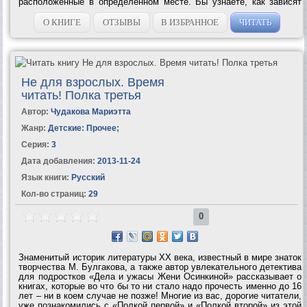
расположенные в определенном месте. Бы узнаете, как зависят
черты лица от темперамента и характера человека и многое–
многое...
О КНИГЕ
ОТЗЫВЫ
В ИЗБРАННОЕ
ЧИТАТЬ
Не для взрослых. Время
читать! Полка третья
Автор:
Чудакова Мариэтта
Жанр:
Детские: Прочее
;
Серия:
3
Дата добавления:
2013-11-24
Язык книги:
Русский
Кол-во страниц:
29
0
Знаменитый историк литературы ХХ века, известный в мире знаток
творчества М. Булгакова, а также автор увлекательного детектива
для подростков «Дела и ужасы Жени Осинкиной» рассказывает о
книгах, которые во что бы то ни стало надо прочесть именно до 16
лет – ни в коем случае не позже! Многие из вас, дорогие читатели,
уже познакомились с «Полкой первой» и «Полкой второй» из этой