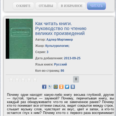
вас Мариэттой Чудаковой, так хитро написаны, что если вы
опоздаете и...
О КНИГЕ
ОТЗЫВЫ
В ИЗБРАННОЕ
ЧИТАТЬ
Как читать книги.
Руководство по чтению
великих произведений
Автор:
Адлер Мортимер
Жанр:
Культурология
;
Серия:
3
Дата добавления:
2013-09-25
Язык книги:
Русский
Кол-во страниц:
86
0
Почему одни находят какую-либо книгу весьма глубокой, другие
— пустой, третьи — заумной? Почему, перечитывая книгу, вы
каждый раз обнаруживаете что-то не замеченное ранее? Почему
кто-то понимает все оттенки смысла, видит сокрытое между строк,
слышит музыку слов, чувствует их вкус, цвет и запах, а кто-то
остается глух к ним? Почему кто-то с первого раза воспринимает