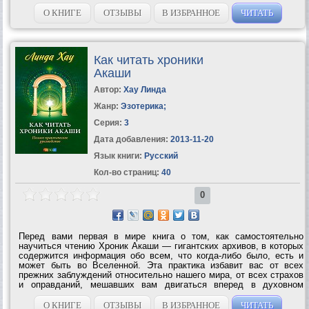
О КНИГЕ
ОТЗЫВЫ
В ИЗБРАННОЕ
ЧИТАТЬ
Как читать хроники
Акаши
Автор:
Хау Линда
Жанр:
Эзотерика
;
Серия:
3
Дата добавления:
2013-11-20
Язык книги:
Русский
Кол-во страниц:
40
0
Перед вами первая в мире книга о том, как самостоятельно
научиться чтению Хроник Акаши — гигантских архивов, в которых
содержится информация обо всем, что когда-либо было, есть и
может быть во Вселенной. Эта практика избавит вас от всех
прежних заблуждений относительно нашего мира, от всех страхов
и оправданий, мешавших вам двигаться вперед в духовном
развитии. Поскольку Хроники Акаши — это не физическое место,
а один из уровней...
О КНИГЕ
ОТЗЫВЫ
В ИЗБРАННОЕ
ЧИТАТЬ