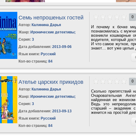
Семь непрошеных гостей
0
Автор:
Калинина Дарья
И почему к бочке ме
познакомилась с мужчин
Жанр:
Иронические детективы
;
возникли кошмарные об
Серия:
3
водителя, который дос
И что самое жуткое, пр
Дата добавления:
2013-09-06
знают… вот уже целых д
Язык книги:
Русский
Кол-во страниц:
84
Ателье царских прикидов
0
Автор:
Калинина Дарья
Сколько препятствий н
Очаровательная Анге
Жанр:
Иронические детективы
;
найденная ее женихом
Серия:
3
Ведь это непреодолим
старший – академик 
Дата добавления:
2013-09-13
женится на простой де
невесту из...
Язык книги:
Русский
Кол-во страниц:
84