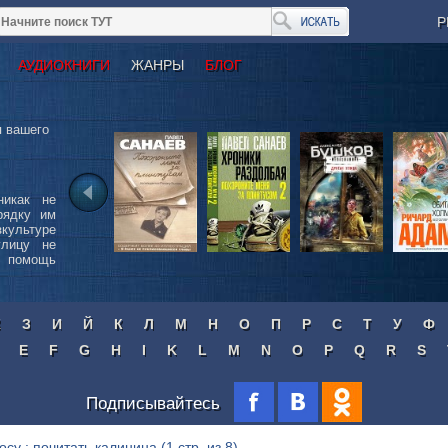
Р
АУДИОКНИГИ
ЖАНРЫ
БЛОГ
я вашего
никак не
рядку им
ультуре
улицу не
а помощь
Ж
З
И
Й
К
Л
М
Н
О
П
Р
С
Т
У
Ф
E
F
G
H
I
K
L
M
N
O
P
Q
R
S
Подписывайтесь
осу : почитать калинина
(1 стр. из 8)