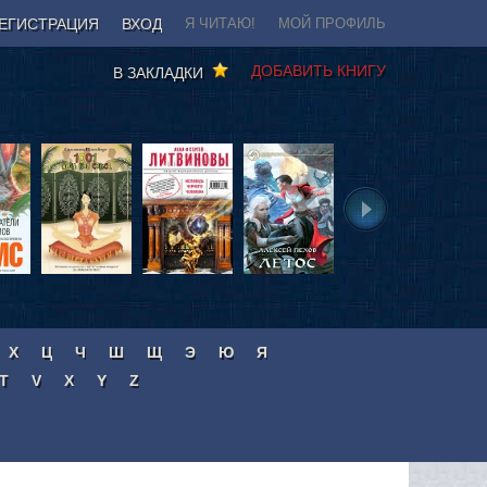
ЕГИСТРАЦИЯ
ВХОД
Я ЧИТАЮ!
МОЙ ПРОФИЛЬ
ДОБАВИТЬ КНИГУ
В ЗАКЛАДКИ
Х
Ц
Ч
Ш
Щ
Э
Ю
Я
T
V
X
Y
Z