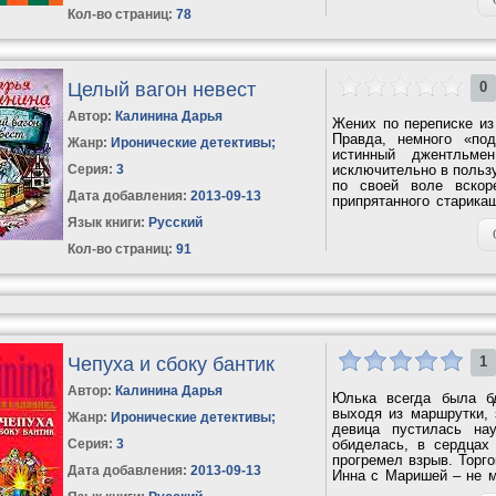
Кол-во страниц:
78
Целый вагон невест
0
Автор:
Калинина Дарья
Жених по переписке из
Правда, немного «по
Жанр:
Иронические детективы
;
истинный джентльме
Серия:
3
исключительно в пользу
по своей воле вскор
Дата добавления:
2013-09-13
припрятанного старика
целая куча...
Язык книги:
Русский
Кол-во страниц:
91
Чепуха и сбоку бантик
1
Автор:
Калинина Дарья
Юлька всегда была бд
выходя из маршрутки, 
Жанр:
Иронические детективы
;
девица пустилась на
Серия:
3
обиделась, в сердцах
прогремел взрыв. Торго
Дата добавления:
2013-09-13
Инна с Маришей – не м
решили...