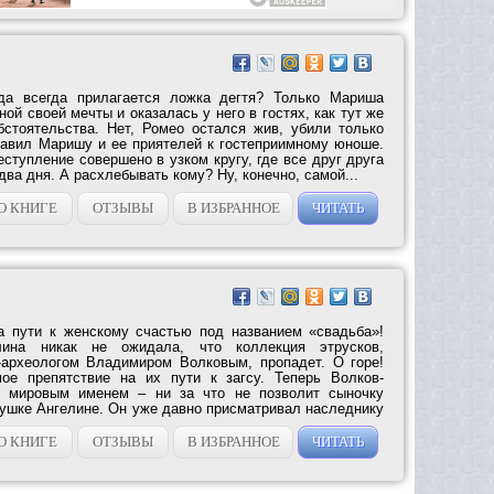
да всегда прилагается ложка дегтя? Только Мариша
ой своей мечты и оказалась у него в гостях, как тут же
стоятельства. Нет, Ромео остался жив, убили только
тавил Маришу и ее приятелей к гостеприимному юноше.
еступление совершено в узком кругу, где все друг друга
ва дня. А расхлебывать кому? Ну, конечно, самой...
О КНИГЕ
ОТЗЫВЫ
В ИЗБРАННОЕ
ЧИТАТЬ
а пути к женскому счастью под названием «свадьба»!
лина никак не ожидала, что коллекция этрусков,
-археологом Владимиром Волковым, пропадет. О горе!
ое препятствие на их пути к загсу. Теперь Волков-
с мировым именем – ни за что не позволит сыночку
вушке Ангелине. Он уже давно присматривал наследнику
О КНИГЕ
ОТЗЫВЫ
В ИЗБРАННОЕ
ЧИТАТЬ