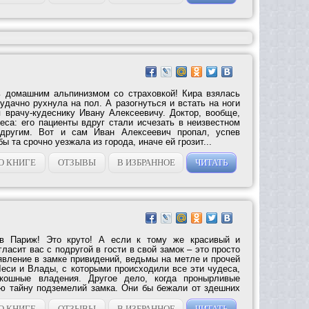
 домашним альпинизмом со страховкой! Кира взялась
дачно рухнула на пол. А разогнуться и встать на ноги
 врачу-кудеснику Ивану Алексеевичу. Доктор, вообще,
еса: его пациенты вдруг стали исчезать в неизвестном
 другим. Вот и сам Иван Алексеевич пропал, успев
ы та срочно уезжала из города, иначе ей грозит...
О КНИГЕ
ОТЗЫВЫ
В ИЗБРАННОЕ
ЧИТАТЬ
 в Париж! Это круто! А если к тому же красивый и
ласит вас с подругой в гости в свой замок – это просто
явление в замке привидений, ведьмы на метле и прочей
Леси и Влады, с которыми происходили все эти чудеса,
скошные владения. Другое дело, когда пронырливые
ю тайну подземелий замка. Они бы бежали от здешних
О КНИГЕ
ОТЗЫВЫ
В ИЗБРАННОЕ
ЧИТАТЬ