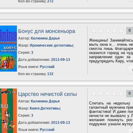
Кол-во страниц:
272
Бонус для монсеньора
0
Автор:
Калинина Дарья
Женщины! Занимайтесь
мыть окна и… очень неу
Жанр:
Иронические детективы
;
смогла лишь благодаря
Серия:
3
оказался горазд на чуд
направлении один за
Дата добавления:
2013-09-13
предупредить Киру, чтоб
Язык книги:
Русский
Кол-во страниц:
132
Царство нечистой силы
0
Автор:
Калинина Дарья
Слетать на недельку
галантный мужчина приг
Жанр:
Книги Детективы
;
фантастика! И даже по
Серия:
3
нечисти не вызвало у 
желания покинуть ро
Дата добавления:
2013-09-13
подружки узнали жутку
красот...
Язык книги:
Русский