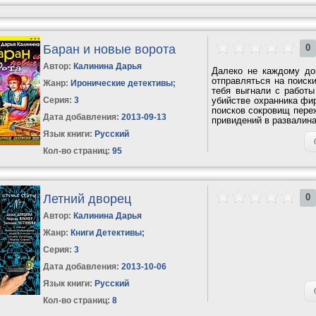
Баран и новые ворота
0
Автор:
Калинина Дарья
Далеко не каждому до
отправляться на поиск
Жанр:
Иронические детективы
;
тебя выгнали с работ
Серия:
3
убийстве охранника фи
поисков сокровищ пере
Дата добавления:
2013-09-13
привидений в развалина
Язык книги:
Русский
Кол-во страниц:
95
Летний дворец
0
Автор:
Калинина Дарья
Жанр:
Книги Детективы
;
Серия:
3
Дата добавления:
2013-10-06
Язык книги:
Русский
Кол-во страниц:
8