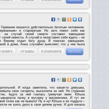
 Германии оказался действительно богатым человеком.
держанным» и староватым. Но зато повел себя как
н: на случай своей смерти составил завещание
 своей невесты. А случай и незаставил себя ждать – не
е Вернер отдал богу душу. В поисках завещания,
шкой в доме, Анна случайно выясняет, что у нее была
О КНИГЕ
ОТЗЫВЫ
В ИЗБРАННОЕ
ЧИТАТЬ
ительной. И когда заметила, что какая-то девушка,
забыла свои сигареты, выскочила за ней. Но странная
утек, будто за ней гналась гремучая змея. Юлька
 швырнула пачку в мусорку у магазинчика. И тут же
вой точки как не бывало! Ну и ну! Юлька и ее подруги –
огли не взять дело в свои цепкие ручки. И для начала