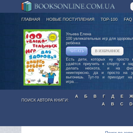
ГЛАВНАЯ
НОВЫЕ ПОСТУПЛЕНИЯ
ТОР-100
FAQ
Ульева Елена
100 увлекательных игр для здоровь
ребёнка
ЧИТАТЬ
В ИЗБРАННОЕ
»
Есть дети, которых ну просто 
удаётся приучить к спорту: и за
делать неохота, и на физк
неинтересно, да и просто на 
выгонишь. Тут-то и приходит н
игра....
А
Б
В
Г
Д
Е
ПОИСК АВТОРА КНИГИ:
A
B
C
D
Поиск по запр