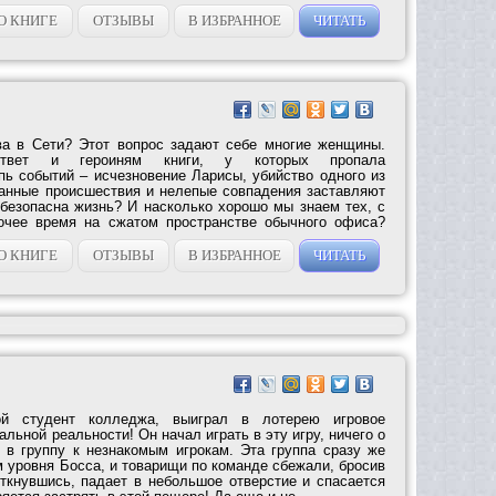
О КНИГЕ
ОТЗЫВЫ
В ИЗБРАННОЕ
ЧИТАТЬ
ва в Сети? Этот вопрос задают себе многие женщины.
ответ и героиням книги, у которых пропала
пь событий – исчезновение Ларисы, убийство одного из
анные происшествия и нелепые совпадения заставляют
 безопасна жизнь? И насколько хорошо мы знаем тех, с
очее время на сжатом пространстве обычного офиса?
О КНИГЕ
ОТЗЫВЫ
В ИЗБРАННОЕ
ЧИТАТЬ
ой студент колледжа, выиграл в лотерею игровое
альной реальности! Он начал играть в эту игру, ничего о
л в группу к незнакомым игрокам. Эта группа сразу же
 уровня Босса, и товарищи по команде сбежали, бросив
откнувшись, падает в небольшое отверстие и спасается