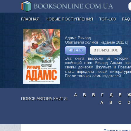
ГЛАВНАЯ
НОВЫЕ ПОСТУПЛЕНИЯ
ТОР-100
FAQ
Адамс Ричард
Обитатели холмов [издание 2011 г.]
ЧИТАТЬ
В ИЗБРАННОЕ
»
Эта книга выросла из историй,
любящий отец Ричард Адамс рас
своим дочерям Джульет и Розаму
книга породила новый литературн
После того как семь издателей...
А
Б
В
Г
Д
Е
ПОИСК АВТОРА КНИГИ:
A
B
C
D
Поиск по запр