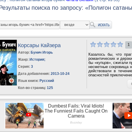
Результаты поиска по запросу: «Полигон сатан
Корсары Кайзера
1
Автор:
Бунич Игорь
Казалось бы, что пра
романтических и дерзк
Жанр:
История
;
бы «купцов», сжигали п
Серия:
3
несметные сокровища на
действовали в течени
Дата добавления:
2013-10-24
опасностей приключения
Язык книги:
Русский
Кол-во страниц:
125