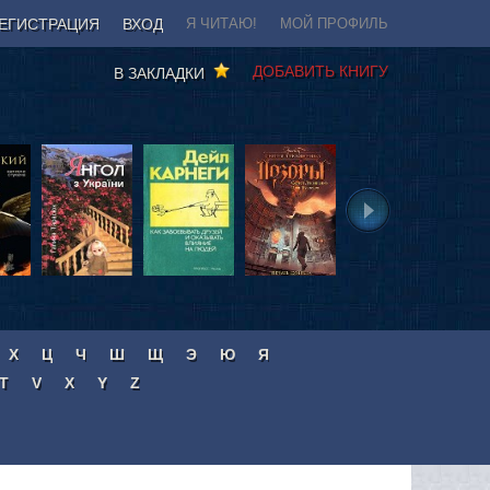
ЕГИСТРАЦИЯ
ВХОД
Я ЧИТАЮ!
МОЙ ПРОФИЛЬ
ДОБАВИТЬ КНИГУ
В ЗАКЛАДКИ
Х
Ц
Ч
Ш
Щ
Э
Ю
Я
T
V
X
Y
Z