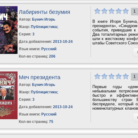
Лабиринты безумия
1
Автор:
Бунич Игорь
В книге Игоря Бунича
президента», «Синдром 
Жанр:
Публицистика
;
события, приведшие к 
Серия:
3
Два тоталитарных режи
шли к жестокому конфл
Дата добавления:
2013-10-24
штабы Советского Союз
Язык книги:
Русский
Кол-во страниц:
206
Меч президента
1
Автор:
Бунич Игорь
Первые годы «демок
небывалыми потрясени
Жанр:
Публицистика
;
быстро и эффективн
Серия:
3
большинству стран 
беспределе, который 
Дата добавления:
2013-10-24
номенклатурных кланов
в коммунистическое стой
Язык книги:
Русский
Кол-во страниц:
75