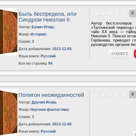
Быль беспредела, или
0
Синдром Николая II
Автор бестселлеров 
Автор:
Бунич Игорь
«Таллинский переход» 
тайн XX века — тайну
Жанр:
История
;
Николая II. Поиски ост
Горбачева, приводят г
Серия:
3
руководство органов бе
Дата добавления:
2013-12-05
О КНИГЕ
Язык книги:
Русский
Кол-во страниц:
94
Полигон неожиданностей
0
Автор:
Дручин Игорь
Жанр:
Научная фантастика
;
Серия:
3
Дата добавления:
2013-12-06
Язык книги:
Русский