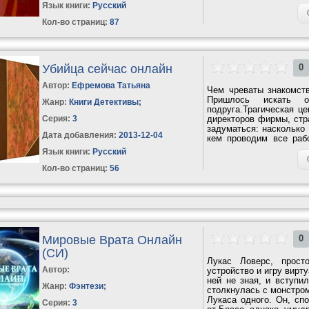
Язык книги:
Русский
Кол-во страниц:
87
Убийца сейчас онлайн
0
Автор:
Ефремова Татьяна
Чем чреваты знакомст
Пришлось искать 
Жанр:
Книги Детективы
;
подруга.Трагическая це
Серия:
3
директоров фирмы, стр
задуматься: насколько
Дата добавления:
2013-12-04
кем проводим все раб
Жизнь резко...
Язык книги:
Русский
Кол-во страниц:
56
Мировые Врата Онлайн
0
(СИ)
Лукас Ловерс, прост
Автор:
устройство и игру вирту
ней не зная, и вступи
Жанр:
Фэнтези
;
столкнулась с монстром
Лукаса одного. Он, сп
Серия:
3