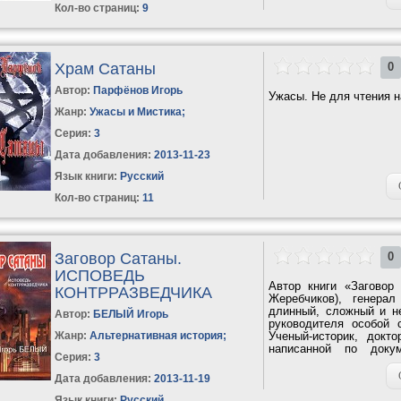
Кол-во страниц:
9
Храм Сатаны
0
Автор:
Парфёнов Игорь
Ужасы. Не для чтения на
Жанр:
Ужасы и Мистика
;
Серия:
3
Дата добавления:
2013-11-23
Язык книги:
Русский
Кол-во страниц:
11
Заговор Сатаны.
0
ИСПОВЕДЬ
Автор книги «Заговор
КОНТРРАЗВЕДЧИКА
Жеребчиков), генера
длинный, сложный и не
Автор:
БЕЛЫЙ Игорь
руководителя особой 
Жанр:
Альтернативная история
;
Ученый-историк, докт
написанной по доку
Серия:
3
события,...
Дата добавления:
2013-11-19
Язык книги:
Русский