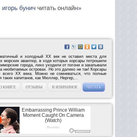
ы игорь бунич
читать онлайн
»
гматичный и холодный ХХ век не оставил места для
их морских авантюр, в ходе которых корсары потрошили
риморские города, лихо уходили от погони и закапывали
 необитаемых островах. Но это далеко не так! Корсары
е всего ХХ века. Можно не сомневаться, что полные
 таких капитанов, как Мюллер, Нергер,...
О КНИГЕ
ОТЗЫВЫ
В ИЗБРАННОЕ
ЧИТАТЬ