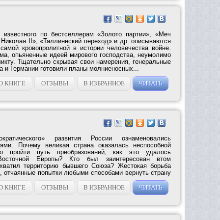
, известного по бестселлерам «Золото партии», «Меч
Николая II», «Таллиннский переход» и др. описываются
самой кровопролитной в истории человечества войне.
ма, опьяненные идеей мирового господства, неумолимо
икту. Тщательно скрывая свои намерения, генеральные
а и Германии готовили планы молниеносных...
О КНИГЕ
ОТЗЫВЫ
В ИЗБРАННОЕ
ЧИТАТЬ
ратического» развития России ознаменовались
ями. Почему великая страна оказалась неспособной
о пройти путь преобразований, как это удалось
Восточной Европы? Кто был заинтересован втом
охватил территорию бывшего Союза? Жестокая борьба
, отчаянные попытки любыми способами вернуть страну
ло,...
О КНИГЕ
ОТЗЫВЫ
В ИЗБРАННОЕ
ЧИТАТЬ