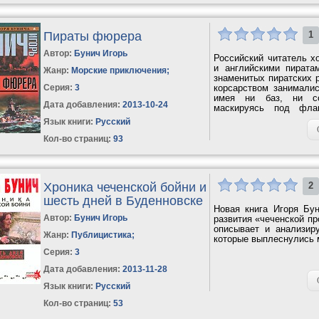
Пираты фюрера
1
Автор:
Бунич Игорь
Российский читатель х
и английскими пирата
Жанр:
Морские приключения
;
знаменитых пиратских 
Серия:
3
корсарством занималис
имея ни баз, ни сою
Дата добавления:
2013-10-24
маскируясь под фла
болезненные...
Язык книги:
Русский
Кол-во страниц:
93
Хроника чеченской бойни и
2
шесть дней в Буденновске
Новая книга Игоря Бун
Автор:
Бунич Игорь
развития «чеченской п
описывает и анализир
Жанр:
Публицистика
;
которые выплеснулись 
Серия:
3
Дата добавления:
2013-11-28
Язык книги:
Русский
Кол-во страниц:
53