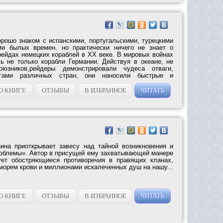
орошо знаком с испанскими, португальскими, турецкими
ми былых времен, но практически ничего не знает о
рейдах немецких кораблей в XX веке. В мировых войнах
ь не только корабли Германии. Действуя в океане, не
зников,рейдеры демонстрировали чудеса отваги,
гами различных стран, они наносили быстрые и
О КНИГЕ
ОТЗЫВЫ
В ИЗБРАННОЕ
ЧИТАТЬ
ина приоткрывает завесу над тайной возникновения и
роблемы». Автор в присущей ему захватывающей манере
ует обостряющиеся противоречия в правящих кланах,
морем крови и миллионами искалеченных душ на нашу...
О КНИГЕ
ОТЗЫВЫ
В ИЗБРАННОЕ
ЧИТАТЬ