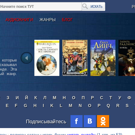
Р
АУДИОКНИГИ
ЖАНРЫ
БЛОГ
 которые
сказывал
нде. Эта
ый жанр.
Ж
З
И
Й
К
Л
М
Н
О
П
Р
С
Т
У
Ф
E
F
G
H
I
K
L
M
N
O
P
Q
R
S
Подписывайтесь
осу : полигон сатаны игорь бунич
читать онлайн
(1 стр. из 53)