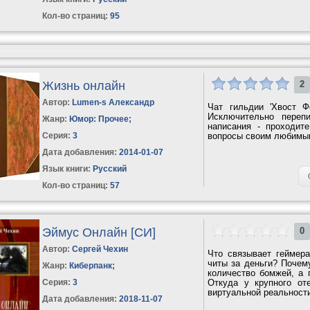
Кол-во страниц:
95
Жизнь онлайн
2
Автор:
Lumen-s Александр
Чат гильдии 'Хвост Ф
Исключительно переп
Жанр:
Юмор: Прочее
;
написания - проходит
Серия:
3
вопросы своим любимым
Дата добавления:
2014-01-07
Язык книги:
Русский
Кол-во страниц:
57
Эймус Онлайн [СИ]
0
Автор:
Сергей Чехин
Что связывает геймера
читы за деньги? Почем
Жанр:
Киберпанк
;
количество бомжей, а 
Серия:
3
Откуда у крупного оте
виртуальной реальности 
Дата добавления:
2018-11-07