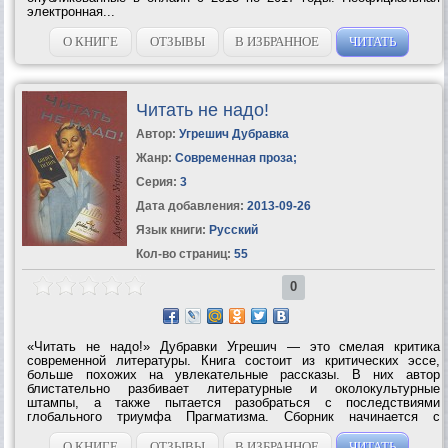
электронная...
О КНИГЕ
ОТЗЫВЫ
В ИЗБРАННОЕ
ЧИТАТЬ
Читать не надо!
Автор:
Угрешич Дубравка
Жанр:
Современная проза
;
Серия:
3
Дата добавления:
2013-09-26
Язык книги:
Русский
Кол-во страниц:
55
0
«Читать не надо!» Дубравки Угрешич — это смелая критика
современной литературы. Книга состоит из критических эссе,
больше похожих на увлекательные рассказы. В них автор
блистательно разбивает литературные и околокультурные
штампы, а также пытается разобраться с последствиями
глобального триумфа Прагматизма. Сборник начинается с
остроумной критики книгоиздательского дела, от которой Угрешич
переходит к гораздо более серьезным...
О КНИГЕ
ОТЗЫВЫ
В ИЗБРАННОЕ
ЧИТАТЬ