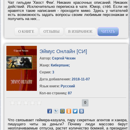
Чат гильдии 'Хвост Феи'. Никаких красочных описаний. Никаких
действий. Исключительно переписка в чате. Юмор, стёб. Если не
нравятся такие написания - проходите мимо. Здесь у читателей
есть возможность задать вопросы своим любимым персонажам и
получить на них...
О КНИГЕ
ОТЗЫВЫ
В ИЗБРАННОЕ
ЧИТАТЬ
Эймус Онлайн [СИ]
Автор:
Сергей Чехин
Жанр:
Киберпанк
;
Серия:
3
Дата добавления:
2018-11-07
Язык книги:
Русский
Кол-во страниц:
87
0
Что связывает геймера-казуала, пару секретных агентов и хакера,
пишущего читы за деньги? Почему люди массово берут
неоплачиваемые отпуска, растет количество бомжей, а президент