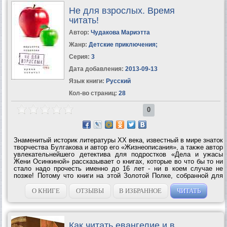
Не для взрослых. Время
читать!
Автор:
Чудакова Мариэтта
Жанр:
Детские приключения
;
Серия:
3
Дата добавления:
2013-09-13
Язык книги:
Русский
Кол-во страниц:
28
0
Знаменитый историк литературы ХХ века, известный в мире знаток
творчества Булгакова и автор его «Жизнеописания», а также автор
увлекательнейшего детектива для подростков «Дела и ужасы
Жени Осинкиной» рассказывает о книгах, которые во что бы то ни
стало надо прочесть именно до 16 лет - ни в коем случае не
позже! Потому что книги на этой Золотой Полке, собранной для
вас Мариэттой Чудаковой, так хитро написаны, что если вы
опоздаете и...
О КНИГЕ
ОТЗЫВЫ
В ИЗБРАННОЕ
ЧИТАТЬ
Как читать евангелие и в