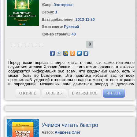
Жанр:
Эзотерика
;
Серия:
3
Дата добавления:
2013-11-20
Язык книги:
Русский
Кол-во страниц:
40
0
Перед вами первая в мире книга о том, как самостоятельно
научиться чтению Хроник Акаши — гигантских архивов, в которых
содержится информация обо всем, что когда-либо было, есть и
может быть во Вселенной. Эта практика избавит вас от всех
прежних заблуждений относительно нашего мира, от всех страхов
и оправданий, мешавших вам двигаться вперед в духовном
развитии. Поскольку Хроники Акаши — это не физическое место,
а один из уровней...
О КНИГЕ
ОТЗЫВЫ
В ИЗБРАННОЕ
ЧИТАТЬ
Учимся читать быстро
Автор:
Андреев Олег