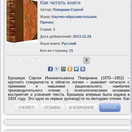
Как читать книги
Автор:
Поварнин Сергей
Жанр:
Научно-образовательная:
Прочее
;
Серия:
3
Дата добавления:
2013-11-28
Язык книги:
Русский
Кол-во страниц:
15
0
Брошюра Сергея Иннокентьевича Поварнина (1870—1952) –
крупного специалиста в области логики – знакомит читателя с
приемами и навыками рационального, наиболее
производительного чтения, с психологическими основами
восприятия и усвоения текста. Брошюра впервые была издана в
1924 году. Это одно из первых руководств по методике чтения. Как
писал C. И. Пoварнин в предисловии к изданию 1924 года, – это
«краткое введение в искусство чтения»....
О КНИГЕ
ОТЗЫВЫ
В ИЗБРАННОЕ
ЧИТАТЬ