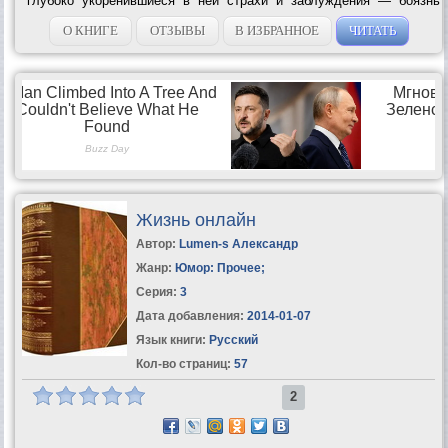
глубоко укоренившиеся в ней страхи и заблуждения — боязнь
предательства, ужас перед одиночеством, неуверенность в
ответном чувстве избранника. Однако...
О КНИГЕ
ОТЗЫВЫ
В ИЗБРАННОЕ
ЧИТАТЬ
Жизнь онлайн
Автор:
Lumen-s Александр
Жанр:
Юмор: Прочее
;
Серия:
3
Дата добавления:
2014-01-07
Язык книги:
Русский
Кол-во страниц:
57
2