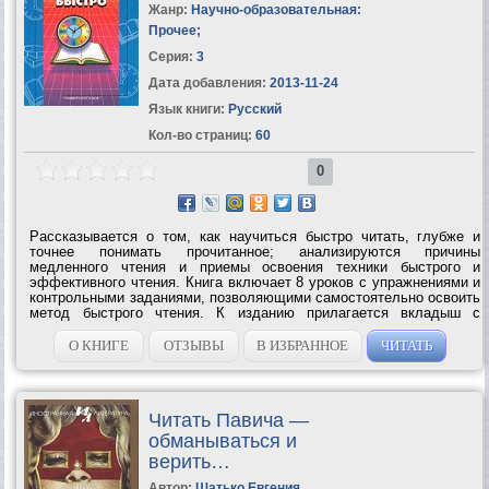
Жанр:
Научно-образовательная:
Прочее
;
Серия:
3
Дата добавления:
2013-11-24
Язык книги:
Русский
Кол-во страниц:
60
0
Рассказывается о том, как научиться быстро читать, глубже и
точнее понимать прочитанное; анализируются причины
медленного чтения и приемы освоения техники быстрого и
эффективного чтения. Книга включает 8 уроков с упражнениями и
контрольными заданиями, позволяющими самостоятельно освоить
метод быстрого чтения. К изданию прилагается вкладыш с
тренировочными таблицами.УЧИМСЯ ЧИТАТЬ БЫСТРО – Первая
ступень обучения в Школе Олега...
О КНИГЕ
ОТЗЫВЫ
В ИЗБРАННОЕ
ЧИТАТЬ
Читать Павича —
обманываться и
верить…
Автор:
Шатько Евгения