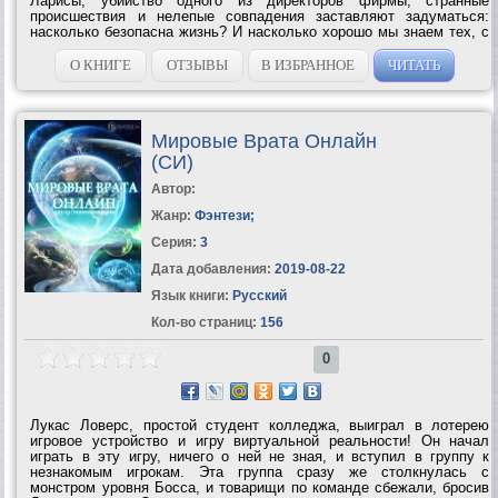
Ларисы, убийство одного из директоров фирмы, странные
происшествия и нелепые совпадения заставляют задуматься:
насколько безопасна жизнь? И насколько хорошо мы знаем тех, с
кем проводим все рабочее время на сжатом пространстве
обычного офиса? Жизнь резко...
О КНИГЕ
ОТЗЫВЫ
В ИЗБРАННОЕ
ЧИТАТЬ
Мировые Врата Онлайн
(СИ)
Автор:
Жанр:
Фэнтези
;
Серия:
3
Дата добавления:
2019-08-22
Язык книги:
Русский
Кол-во страниц:
156
0
Лукас Ловерс, простой студент колледжа, выиграл в лотерею
игровое устройство и игру виртуальной реальности! Он начал
играть в эту игру, ничего о ней не зная, и вступил в группу к
незнакомым игрокам. Эта группа сразу же столкнулась с
монстром уровня Босса, и товарищи по команде сбежали, бросив