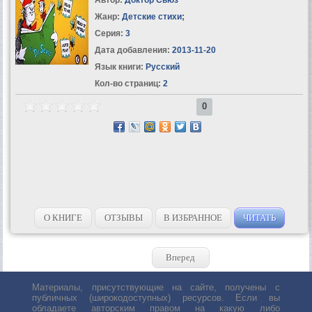
Жанр:
Детские стихи
;
Серия:
3
Дата добавления:
2013-11-20
Язык книги:
Русский
Кол-во страниц:
2
0
О КНИГЕ
ОТЗЫВЫ
В ИЗБРАННОЕ
ЧИТАТЬ
Вперед
Материалы, присутствующие на сайте, получены с
публичных (широкодоступных) ресурсов. Если вы
обладаете авторским правом на какую либо