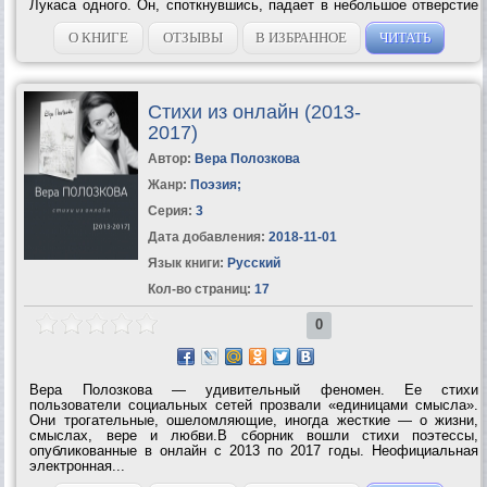
Лукаса одного. Он, споткнувшись, падает в небольшое отверстие
и спасается от Босса, однако, умудряется застрять в этой
пещере! Да еще и не...
О КНИГЕ
ОТЗЫВЫ
В ИЗБРАННОЕ
ЧИТАТЬ
Стихи из онлайн (2013-
2017)
Автор:
Вера Полозкова
Жанр:
Поэзия
;
Серия:
3
Дата добавления:
2018-11-01
Язык книги:
Русский
Кол-во страниц:
17
0
Вера Полозкова — удивительный феномен. Ее стихи
пользователи социальных сетей прозвали «единицами смысла».
Они трогательные, ошеломляющие, иногда жесткие — о жизни,
смыслах, вере и любви.В сборник вошли стихи поэтессы,
опубликованные в онлайн с 2013 по 2017 годы. Неофициальная
электронная...