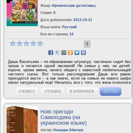
Жанр:
Иронические детективы
;
Серия:
9
Дата добавления:
2013-10-21
Язык книги:
Русский
Кол-во страниц:
10
1
Даша Васильева – по образованию штукатур, частенько сидит без
гроша и питается одной овсянкой! Ни семьи у нее, ни детей:
короче, кроме имени, ничего общего с известной любительницей
частного сыска. Вот только расследование Даше все равно
приходится вести – а как иначе, если на семью ее нового шефа
напал натуральный мор! Началось все с того, что жена психолога
и амулетчика Владимира Сперанского, нанявшего Дашу
ассистенткой и до кучи...
О КНИГЕ
ОТЗЫВЫ
В ИЗБРАННОЕ
ЧИТАТЬ
Новi пригоди
Самоходика (на
украинском языке)
Автор:
Ненацки Збигнев