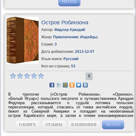
ЧИТАТЬ
Остров Робинзона
Автор:
Фидлер Аркадий
Жанр:
Приключения: Индейцы
;
Серия:
3
Дата добавления:
2013-12-07
Язык книги:
Русский
Кол-во страниц:
53
0
В трилогии («Остров Робинзона», «Ориноко»,
«Белый Ягуар») польского писателя и путешественника Аркадия
Фидлера рассказывается о судьбе потомка польских
переселенцев, который, спасаясь от гнева английских лордов,
бежит из Северной Америки и попадает на необитаемый
остров Карибского моря, а затем в племя южноамериканских
индейцев-араваков и возглавляет их борьбу против...
О КНИГЕ
ОТЗЫВЫ
В ИЗБРАННОЕ
ЧИТАТЬ