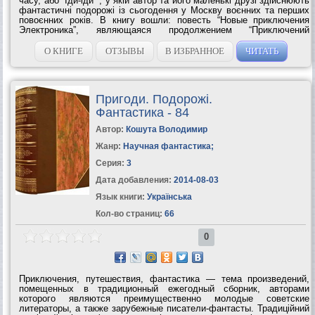
часу, або “Іди-іди””, у якій автор та його маленькі друзі здійснюють
фантастичні подорожі із сьогодення у Москву воєнних та перших
повоєнних років. В книгу вошли: повесть “Новые приключения
Электроника”, являющаяся продолжением “Приключений
Электроника”, и повесть “Золотые вёсла времени, или...
О КНИГЕ
ОТЗЫВЫ
В ИЗБРАННОЕ
ЧИТАТЬ
Пригоди. Подорожі.
Фантастика - 84
Автор:
Кошута Володимир
Жанр:
Научная фантастика
;
Серия:
3
Дата добавления:
2014-08-03
Язык книги:
Українська
Кол-во страниц:
66
0
Приключения, путешествия, фантастика — тема произведений,
помещенных в традиционный ежегодный сборник, авторами
которого являются преимущественно молодые советские
литераторы, а также зарубежные писатели-фантасты. Традиційний