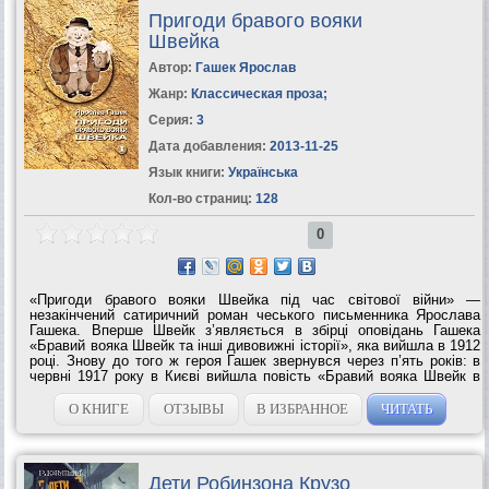
Пригоди бравого вояки
Швейка
Автор:
Гашек Ярослав
Жанр:
Классическая проза
;
Серия:
3
Дата добавления:
2013-11-25
Язык книги:
Українська
Кол-во страниц:
128
0
«Пригоди бравого вояки Швейка під час світової війни» —
незакінчений сатиричний роман чеського письменника Ярослава
Гашека. Вперше Швейк з’являється в збірці оповідань Гашека
«Бравий вояка Швейк та інші дивовижні історії», яка вийшла в 1912
році. Знову до того ж героя Гашек звернувся через п’ять років: в
червні 1917 року в Києві вийшла повість «Бравий вояка Швейк в
російському полоні». І після повернення з Росії до Праги
письменник...
О КНИГЕ
ОТЗЫВЫ
В ИЗБРАННОЕ
ЧИТАТЬ
Дети Робинзона Крузо