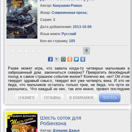
Автор:
Канушкин Роман
Жанр:
Современная проза
;
Серия:
3
Дата добавления:
2013-10-06
Язык книги:
Русский
Кол-во страниц:
105
0
Разве может игра, что завела когда-то четверых мальчишек в
заброшенный дом, закончиться скверно? Превратить безобидный
поход в самое страшное событие жизни? Конечно же, нет! Об этом
твердит здравый смысл, твердит вот уже четверть века. И это не
беда, что мальчиков осталось только трое, не беда, что пути их
разошлись. Что каждый из них, так или иначе, провел последние
двадцать пять лет на острове собственного одиночества. Но что-
то...
О КНИГЕ
ОТЗЫВЫ
В ИЗБРАННОЕ
ЧИТАТЬ
Шесть соток для
Робинзона
Автор:
Донцова Дарья