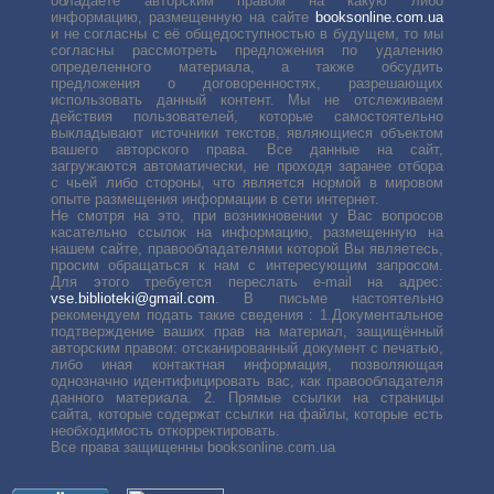
обладаете авторским правом на какую либо
информацию, размещенную на сайте
booksonline.com.ua
и не согласны с её общедоступностью в будущем, то мы
согласны рассмотреть предложения по удалению
определенного материала, а также обсудить
предложения о договоренностях, разрешающих
использовать данный контент. Мы не отслеживаем
действия пользователей, которые самостоятельно
выкладывают источники текстов, являющиеся объектом
вашего авторского права. Все данные на сайт,
загружаются автоматически, не проходя заранее отбора
с чьей либо стороны, что является нормой в мировом
опыте размещения информации в сети интернет.
Не смотря на это, при возникновении у Вас вопросов
касательно ссылок на информацию, размещенную на
нашем сайте, правообладателями которой Вы являетесь,
просим обращаться к нам с интересующим запросом.
Для этого требуется переслать е-mail на адрес:
vse.biblioteki@gmail.com
. В письме настоятельно
рекомендуем подать такие сведения : 1.Документальное
подтверждение ваших прав на материал, защищённый
авторским правом: отсканированный документ с печатью,
либо иная контактная информация, позволяющая
однозначно идентифицировать вас, как правообладателя
данного материала. 2. Прямые ссылки на страницы
сайта, которые содержат ссылки на файлы, которые есть
необходимость откорректировать.
Все права защищенны booksonline.com.ua