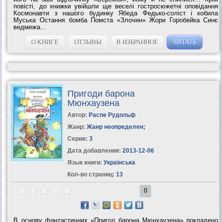
повісті, до книжки увійшли ще веселі гостросюжетні оповідання
Космонавти з нашого будинку Ябеда Федько-соліст і кобила
Муська Остання бомба Помста «Злочин» Жори Горобейка Синє
ведмежа...
О КНИГЕ
ОТЗЫВЫ
В ИЗБРАННОЕ
ЧИТАТЬ
Пригоди барона
Мюнхаузена
Автор:
Распе Рудольф
Жанр:
Жанр неопределен
;
Серия:
3
Дата добавления:
2013-12-06
Язык книги:
Українська
Кол-во страниц:
13
0
В основу фантастичних «Пригод барона Мюнхаузена» покладено