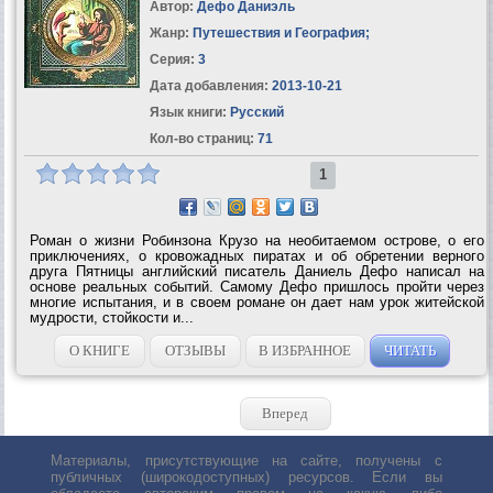
Автор:
Дефо Даниэль
Жанр:
Путешествия и География
;
Серия:
3
Дата добавления:
2013-10-21
Язык книги:
Русский
Кол-во страниц:
71
1
Роман о жизни Робинзона Крузо на необитаемом острове, о его
приключениях, о кровожадных пиратах и об обретении верного
друга Пятницы английский писатель Даниель Дефо написал на
основе реальных событий. Самому Дефо пришлось пройти через
многие испытания, и в своем романе он дает нам урок житейской
мудрости, стойкости и...
О КНИГЕ
ОТЗЫВЫ
В ИЗБРАННОЕ
ЧИТАТЬ
Вперед
Материалы, присутствующие на сайте, получены с
публичных (широкодоступных) ресурсов. Если вы