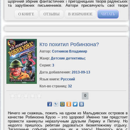
щорічний збірник фантастичних і пригодницьких творів радянських
та зарубіжних письменників. Автори присвячують свої твори
найрізноманітнішим проблемам — і чисто науковим, і моральним,
і...
О КНИГЕ
ОТЗЫВЫ
В ИЗБРАННОЕ
ЧИТАТЬ
Кто похитил Робинзона?
Автор:
Сотников Владимир
Жанр:
Детские детективы
;
Серия:
3
Дата добавления:
2013-09-13
Язык книги:
Русский
Кол-во страниц:
32
0
Ничего не скажешь, пожить на одном из Мальдивских островов в
качестве Робинзона Крузо – это здорово! Именно там предстоит
провести каникулы неразлучным друзьям Лирику и Петичу. Но
недолго пришлось ребятам радоваться безмятежному отдыху.
Загадочные события «нашли» их и здесь! Началось все с