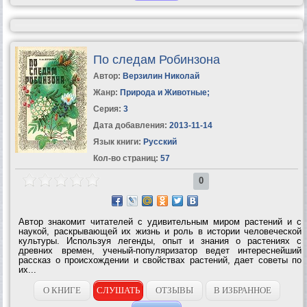
По следам Робинзона
Автор:
Верзилин Николай
Жанр:
Природа и Животные
;
Серия:
3
Дата добавления:
2013-11-14
Язык книги:
Русский
Кол-во страниц:
57
0
Автор знакомит читателей с удивительным миром растений и с
наукой, раскрывающей их жизнь и роль в истории человеческой
культуры. Используя легенды, опыт и знания о растениях с
древних времен, ученый-популяризатор ведет интереснейший
рассказ о происхождении и свойствах растений, дает советы по
их...
О КНИГЕ
СЛУШАТЬ
ОТЗЫВЫ
В ИЗБРАННОЕ