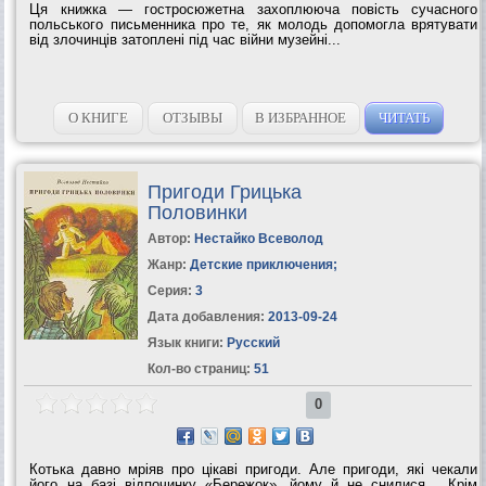
Ця книжка — гостросюжетна захоплююча повість сучасного
польського письменника про те, як молодь допомогла врятувати
від злочинців затоплені під час війни музейні...
О КНИГЕ
ОТЗЫВЫ
В ИЗБРАННОЕ
ЧИТАТЬ
Пригоди Грицька
Половинки
Автор:
Нестайко Всеволод
Жанр:
Детские приключения
;
Серия:
3
Дата добавления:
2013-09-24
Язык книги:
Русский
Кол-во страниц:
51
0
Котька давно мріяв про цікаві пригоди. Але пригоди, які чекали
його на базі відпочинку «Бережок», йому й не снилися… Крім