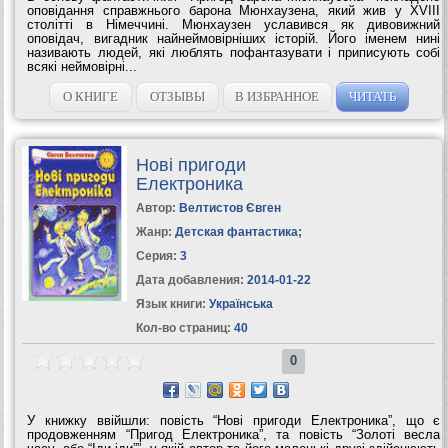
оповідання справжнього барона Мюнхаузена, який жив у XVIII
столітті в Німеччині. Мюнхаузен уславився як дивовижний
оповідач, вигадник найнеймовірніших історій. Його іменем нині
називають людей, які люблять пофантазувати і приписують собі
всякі неймовірні...
О КНИГЕ
ОТЗЫВЫ
В ИЗБРАННОЕ
ЧИТАТЬ
Нові пригоди
Електроника
Автор:
Велтистов Євген
Жанр:
Детская фантастика
;
Серия:
3
Дата добавления:
2014-01-22
Язык книги:
Українська
Кол-во страниц:
40
0
У книжку ввійшли: повість “Нові пригоди Електроника”, що є
продовженням “Пригод Електроника”, та повість “Золоті весла