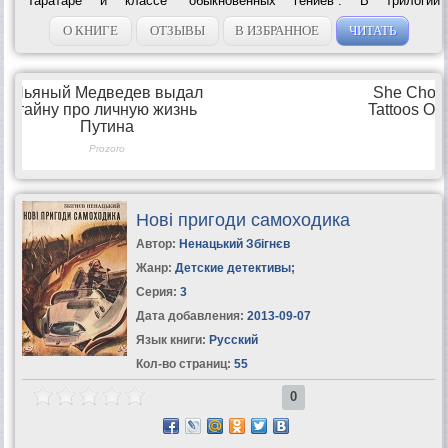
Таратаре и классе “обыкновенных гениев”. В трилогии
сформулированы “основные законы творчества”: трудолюбие,
увлеченность, знання,...
О КНИГЕ
ОТЗЫВЫ
В ИЗБРАННОЕ
ЧИТАТЬ
Нові пригоди самоходика
Автор:
Ненацький Збігнєв
Жанр:
Детские детективы
;
Серия:
3
Дата добавления:
2013-09-07
Язык книги:
Русский
Кол-во страниц:
55
0