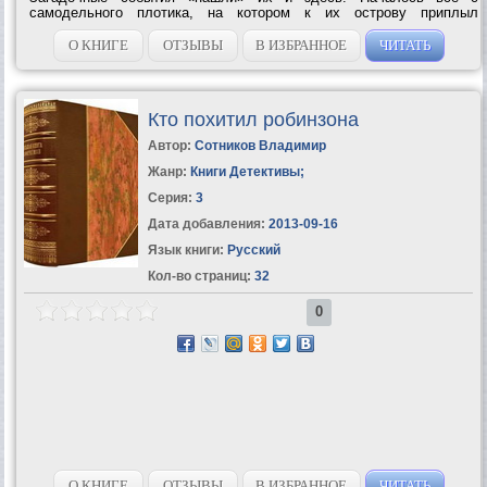
самодельного плотика, на котором к их острову приплыл
перепуганный «пассажир». Макс бежал от людей, которые его
похитили прямо с солнечного...
О КНИГЕ
ОТЗЫВЫ
В ИЗБРАННОЕ
ЧИТАТЬ
Кто похитил робинзона
Автор:
Сотников Владимир
Жанр:
Книги Детективы
;
Серия:
3
Дата добавления:
2013-09-16
Язык книги:
Русский
Кол-во страниц:
32
0
О КНИГЕ
ОТЗЫВЫ
В ИЗБРАННОЕ
ЧИТАТЬ