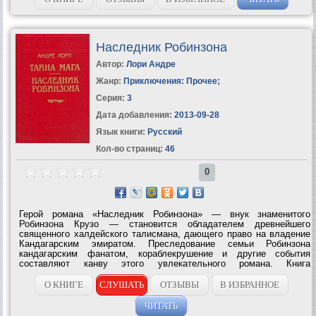
Наследник Робинзона
Автор:
Лори Андре
Жанр:
Приключения: Прочее
;
Серия:
3
Дата добавления:
2013-09-28
Язык книги:
Русский
Кол-во страниц:
46
0
Герой романа «Наследник Робинзона» — внук знаменитого
Робинзона Крузо — становится обладателем древнейшего
священного халдейского талисмана, дающего право на владение
Кандагарским эмиратом. Преследование семьи Робинзона
кандагарским фанатом, кораблекрушение и другие события
составляют канву этого увлекательного романа. Книга
представляет интерес для широкого круга читателей, особенно
для детей среднего и старшего...
О КНИГЕ
СЛУШАТЬ
ОТЗЫВЫ
В ИЗБРАННОЕ
ЧИТАТЬ