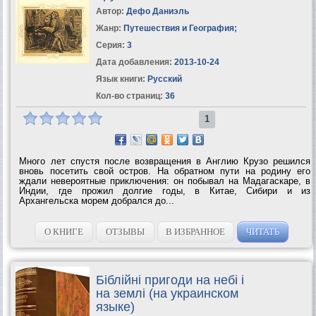
Автор:
Дефо Даниэль
Жанр:
Путешествия и География
;
Серия:
3
Дата добавления:
2013-10-24
Язык книги:
Русский
Кол-во страниц:
36
1
Много лет спустя после возвращения в Англию Крузо решился
вновь посетить свой остров. На обратном пути на родину его
ждали невероятные приключения: он побывал на Мадагаскаре, в
Индии, где прожил долгие годы, в Китае, Сибири и из
Архангельска морем добрался до...
О КНИГЕ
ОТЗЫВЫ
В ИЗБРАННОЕ
ЧИТАТЬ
Бiблiйнi пригоди на небi i
на землi (на украинском
языке)