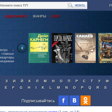
Р
АУДИОКНИГИ
ЖАНРЫ
БЛОГ
метро –
 главных
квартиры
 незримая
Ж
З
И
Й
К
Л
М
Н
О
П
Р
С
Т
У
Ф
E
F
G
H
I
K
L
M
N
O
P
Q
R
S
Подписывайтесь
осу : прикладная психология
книги
(1 стр. из 14)