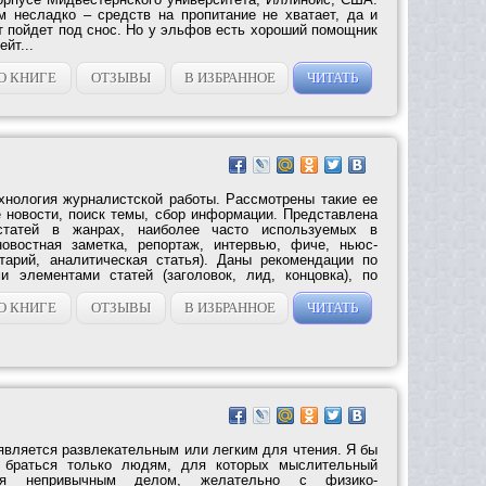
 несладко – средств на пропитание не хватает, да и
т пойдет под снос. Но у эльфов есть хороший помощник
йт...
О КНИГЕ
ОТЗЫВЫ
В ИЗБРАННОЕ
ЧИТАТЬ
хнология журналистской работы. Рассмотрены такие ее
е новости, поиск темы, сбор информации. Представлена
статей в жанрах, наиболее часто используемых в
новостная заметка, репортаж, интервью, фиче, ньюс-
тарий, аналитическая статья). Даны рекомендации по
и элементами статей (заголовок, лид, концовка), по
О КНИГЕ
ОТЗЫВЫ
В ИЗБРАННОЕ
ЧИТАТЬ
является развлекательным или легким для чтения. Я бы
о браться только людям, для которых мыслительный
ся непривычным делом, желательно с физико-