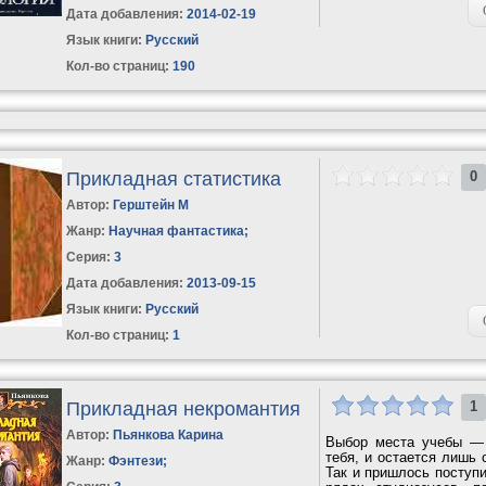
Дата добавления:
2014-02-19
Язык книги:
Русский
Кол-во страниц:
190
Прикладная статистика
0
Автор:
Герштейн М
Жанр:
Научная фантастика
;
Серия:
3
Дата добавления:
2013-09-15
Язык книги:
Русский
Кол-во страниц:
1
Прикладная некромантия
1
Автор:
Пьянкова Карина
Выбор места учебы — 
тебя, и остается лишь 
Жанр:
Фэнтези
;
Так и пришлось поступ