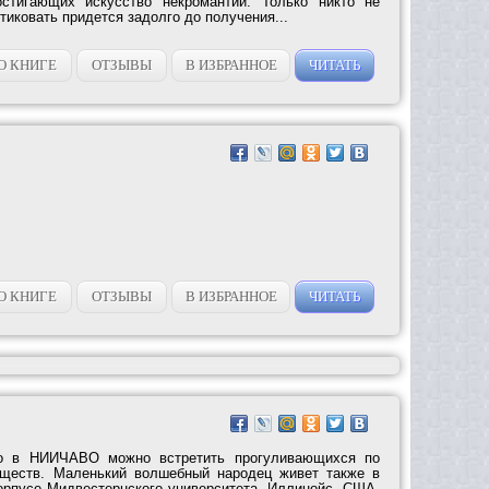
остигающих искусство некромантии. Только никто не
тиковать придется задолго до получения...
О КНИГЕ
ОТЗЫВЫ
В ИЗБРАННОЕ
ЧИТАТЬ
О КНИГЕ
ОТЗЫВЫ
В ИЗБРАННОЕ
ЧИТАТЬ
ко в НИИЧАВО можно встретить прогуливающихся по
уществ. Маленький волшебный народец живет также в
орпусе Мидвестернского университета, Иллинойс, США.