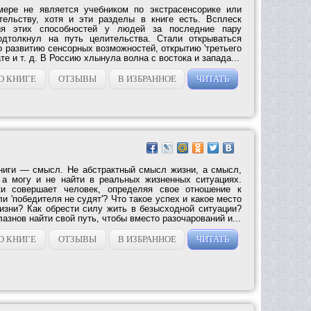
мере не является учебником по экстрасенсорике или
тельству, хотя и эти разделы в книге есть. Всплеск
ния этих способностей у людей за последние пару
одтолкнул на путь целительства. Стали открываться
 развитию сенсорных возможностей, открытию 'третьего
ате и т. д. В Россию хлынула волна с востока и запада...
О КНИГЕ
ОТЗЫВЫ
В ИЗБРАННОЕ
ЧИТАТЬ
ниги — смысл. Не абстрактный смысл жизни, а смысл,
 а могу и не найти в реальных жизненных ситуациях.
ки совершает человек, определяя свое отношение к
и 'победителя не судят'? Что такое успех и какое место
изни? Как обрести силу жить в безысходной ситуации?
азнов найти свой путь, чтобы вместо разочарований и...
О КНИГЕ
ОТЗЫВЫ
В ИЗБРАННОЕ
ЧИТАТЬ