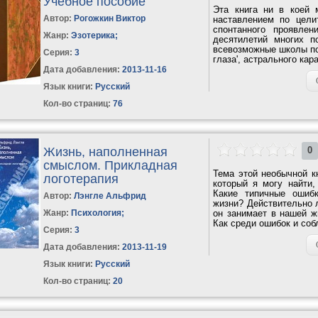
Учебное пособие
Эта книга ни в коей 
Автор:
Рогожкин Виктор
наставлением по цели
спонтанного проявле
Жанр:
Эзотерика
;
десятилетий многих п
всевозможные школы по
Серия:
3
глаза', астрального кар
Дата добавления:
2013-11-16
Язык книги:
Русский
Кол-во страниц:
76
Жизнь, наполненная
0
смыслом. Прикладная
Тема этой необычной к
логотерапия
который я могу найти,
Какие типичные ошиб
Автор:
Лэнгле Альфрид
жизни? Действительно л
Жанр:
Психология
;
он занимает в нашей ж
Как среди ошибок и собл
Серия:
3
Дата добавления:
2013-11-19
Язык книги:
Русский
Кол-во страниц:
20