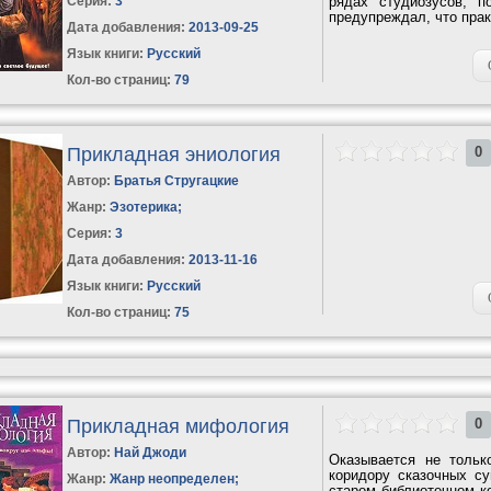
Серия:
3
рядах студиозусов, п
предупреждал, что прак
Дата добавления:
2013-09-25
Язык книги:
Русский
Кол-во страниц:
79
Прикладная эниология
0
Автор:
Братья Стругацкие
Жанр:
Эзотерика
;
Серия:
3
Дата добавления:
2013-11-16
Язык книги:
Русский
Кол-во страниц:
75
Прикладная мифология
0
Автор:
Най Джоди
Оказывается не толь
коридору сказочных с
Жанр:
Жанр неопределен
;
старом библиотечном к