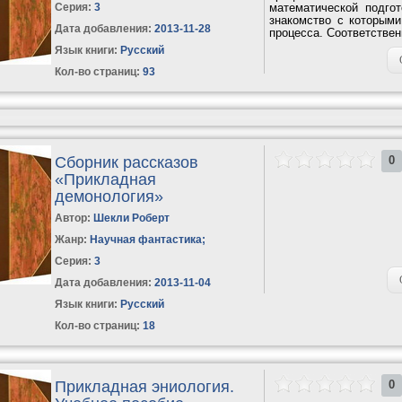
Серия:
3
математической подго
знакомство с которым
Дата добавления:
2013-11-28
процесса. Соответствен
этого...
Язык книги:
Русский
Кол-во страниц:
93
Сборник рассказов
0
«Прикладная
демонология»
Автор:
Шекли Роберт
Жанр:
Научная фантастика
;
Серия:
3
Дата добавления:
2013-11-04
Язык книги:
Русский
Кол-во страниц:
18
Прикладная эниология.
0