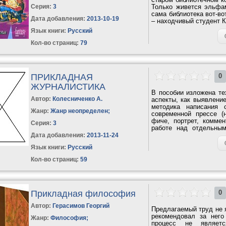
Серия:
3
Только живется эльфам
сама библиотека вот-во
Дата добавления:
2013-10-19
– находчивый студент Ке
Язык книги:
Русский
Кол-во страниц:
79
ПРИКЛАДНАЯ
0
ЖУРНАЛИСТИКА
В пособии изложена те
Автор:
Колесниченко А.
аспекты, как выявлени
методика написания 
Жанр:
Жанр неопределен
;
современной прессе (
фиче, портрет, коммен
Серия:
3
работе над отдельным
построению...
Дата добавления:
2013-11-24
Язык книги:
Русский
Кол-во страниц:
59
Прикладная философия
0
Автор:
Герасимов Георгий
Предлагаемый труд не 
рекомендовал за нег
Жанр:
Философия
;
процесс не являет