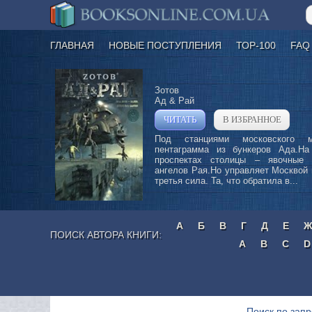
ГЛАВНАЯ
НОВЫЕ ПОСТУПЛЕНИЯ
ТОР-100
FAQ
Зотов
Ад & Рай
ЧИТАТЬ
В ИЗБРАННОЕ
»
Под станциями московского 
пентаграмма из бункеров Ада.На
проспектах столицы – явочные 
ангелов Рая.Но управляет Москвой
третья сила. Та, что обратила в...
А
Б
В
Г
Д
Е
ПОИСК АВТОРА КНИГИ:
A
B
C
D
Поиск по запр