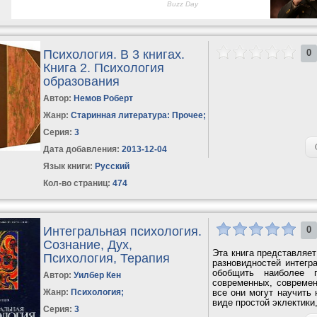
Психология. В 3 книгах.
0
Книга 2. Психология
образования
Автор:
Немов Роберт
Жанр:
Старинная литература: Прочее
;
Серия:
3
Дата добавления:
2013-12-04
Язык книги:
Русский
Кол-во страниц:
474
Интегральная психология.
0
Сознание, Дух,
Эта книга представляет
Психология, Терапия
разновидностей интегр
обобщить наиболее 
Автор:
Уилбер Кен
современных, современ
Жанр:
Психология
;
все они могут научить 
виде простой эклектики,
Серия:
3