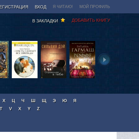
ЕГИСТРАЦИЯ
ВХОД
Я ЧИТАЮ!
МОЙ ПРОФИЛЬ
ДОБАВИТЬ КНИГУ
В ЗАКЛАДКИ
Х
Ц
Ч
Ш
Щ
Э
Ю
Я
T
V
X
Y
Z