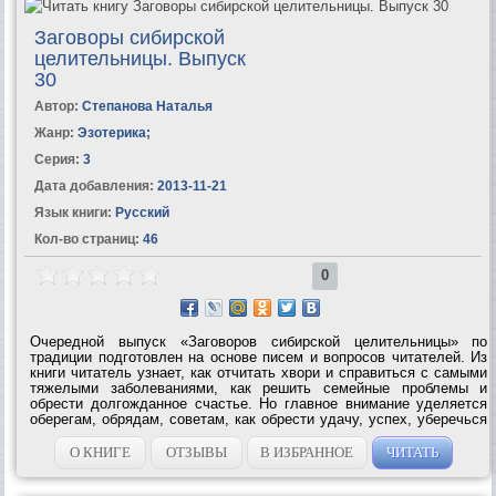
Заговоры сибирской
целительницы. Выпуск
30
Автор:
Степанова Наталья
Жанр:
Эзотерика
;
Серия:
3
Дата добавления:
2013-11-21
Язык книги:
Русский
Кол-во страниц:
46
0
Очередной выпуск «Заговоров сибирской целительницы» по
традиции подготовлен на основе писем и вопросов читателей. Из
книги читатель узнает, как отчитать хвори и справиться с самыми
тяжелыми заболеваниями, как решить семейные проблемы и
обрести долгожданное счастье. Но главное внимание уделяется
оберегам, обрядам, советам, как обрести удачу, успех, уберечься
от беды. И в этой книге Наталья Степанова делает доступными
ранее не...
О КНИГЕ
ОТЗЫВЫ
В ИЗБРАННОЕ
ЧИТАТЬ