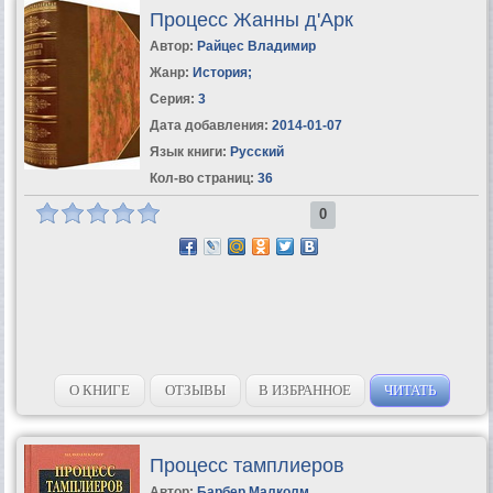
Процесс Жанны д'Арк
Автор:
Райцес Владимир
Жанр:
История
;
Серия:
3
Дата добавления:
2014-01-07
Язык книги:
Русский
Кол-во страниц:
36
0
О КНИГЕ
ОТЗЫВЫ
В ИЗБРАННОЕ
ЧИТАТЬ
Процесс тамплиеров
Автор:
Барбер Малколм