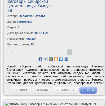
Заговоры сибирской
целительницы. Выпуск
28
Автор:
Степанова Наталья
Жанр:
Эзотерика
;
Серия:
3
Дата добавления:
2013-11-21
Язык книги:
Русский
Кол-во страниц:
43
0
Новый сборник работ сибирской целительницы Натальи
Степановой подготовлен на основе писем и вопросов читателей.
Из книги читатель узнает, как отчитать сердечные хвори и
справиться с самыми тяжелыми заболеваниями, как решить
семейные проблемы и обрести долгожданное счастье. Наталья
Степанова делает доступными уникальные, проверенные веками
заговоры, с помощью которых можно защититься от зависти и зла,
обезопасить себя от...
О КНИГЕ
ОТЗЫВЫ
В ИЗБРАННОЕ
ЧИТАТЬ