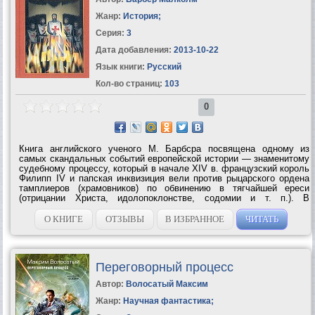
Жанр:
История
;
Серия:
3
Дата добавления:
2013-10-22
Язык книги:
Русский
Кол-во страниц:
103
0
Книга английского ученого М. Барбсра посвящена одному из
самых скандальных событий европейской истории — знаменитому
судебному процессу, который в начале XIV в. французский король
Филипп IV и папская инквизиция вели против рыцарского ордена
тамплиеров (храмовников) по обвинению в тягчайшей ереси
(отрицании Христа, идолопоклонстве, содомии и т. п.). В
результате богатейший и могущественнейший орден христианского
мира, насчитывавший...
О КНИГЕ
ОТЗЫВЫ
В ИЗБРАННОЕ
ЧИТАТЬ
Переговорный процесс
Автор:
Волосатый Максим
Жанр:
Научная фантастика
;