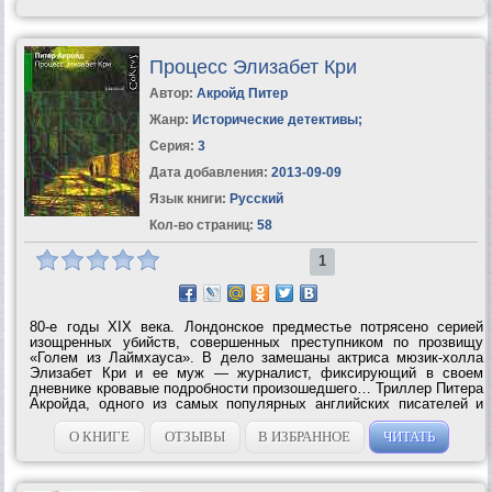
Процесс Элизабет Кри
Автор:
Акройд Питер
Жанр:
Исторические детективы
;
Серия:
3
Дата добавления:
2013-09-09
Язык книги:
Русский
Кол-во страниц:
58
1
80-е годы XIX века. Лондонское предместье потрясено серией
изощренных убийств, совершенных преступником по прозвищу
«Голем из Лаймхауса». В дело замешаны актриса мюзик-холла
Элизабет Кри и ее муж — журналист, фиксирующий в своем
дневнике кровавые подробности произошедшего… Триллер Питера
Акройда, одного из самых популярных английских писателей и
автора знаменитой книги «Лондон. Биография», воспроизводит
зловещую и чарующую...
О КНИГЕ
ОТЗЫВЫ
В ИЗБРАННОЕ
ЧИТАТЬ