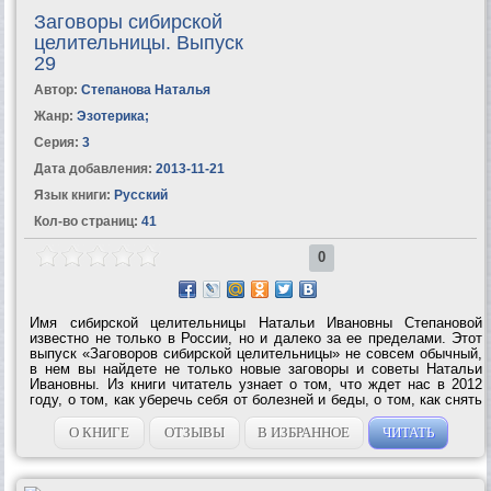
Заговоры сибирской
целительницы. Выпуск
29
Автор:
Степанова Наталья
Жанр:
Эзотерика
;
Серия:
3
Дата добавления:
2013-11-21
Язык книги:
Русский
Кол-во страниц:
41
0
Имя сибирской целительницы Натальи Ивановны Степановой
известно не только в России, но и далеко за ее пределами. Этот
выпуск «Заговоров сибирской целительницы» не совсем обычный,
в нем вы найдете не только новые заговоры и советы Натальи
Ивановны. Из книги читатель узнает о том, что ждет нас в 2012
году, о том, как уберечь себя от болезней и беды, о том, как снять
приворот и заговорить мужа на любовь, известная целительница
впервые...
О КНИГЕ
ОТЗЫВЫ
В ИЗБРАННОЕ
ЧИТАТЬ