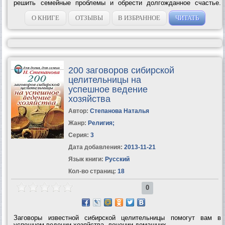
решить семейные проблемы и обрести долгожданное счастье.
Главное внимание в сборнике уделяется заговорам, обрядам и
советам, посвященным...
О КНИГЕ
ОТЗЫВЫ
В ИЗБРАННОЕ
ЧИТАТЬ
200 заговоров сибирской
целительницы на
успешное ведение
хозяйства
Автор:
Степанова Наталья
Жанр:
Религия
;
Серия:
3
Дата добавления:
2013-11-21
Язык книги:
Русский
Кол-во страниц:
18
0
Заговоры известной сибирской целительницы помогут вам в
успешном ведении хозяйства, лечении домашних...