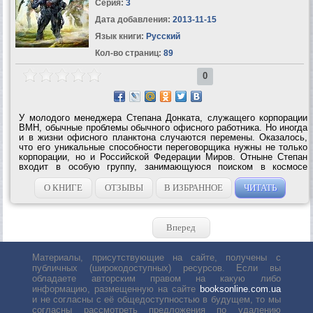
Серия:
3
Дата добавления:
2013-11-15
Язык книги:
Русский
Кол-во страниц:
89
0
У молодого менеджера Степана Донката, служащего корпорации
ВМН, обычные проблемы обычного офисного работника. Но иногда
и в жизни офисного планктона случаются перемены. Оказалось,
что его уникальные способности переговорщика нужны не только
корпорации, но и Российской Федерации Миров. Отныне Степан
входит в особую группу, занимающуюся поиском в космосе
таинственной расы «четвертых». И хотя Степану пришлось срочно
учиться...
О КНИГЕ
ОТЗЫВЫ
В ИЗБРАННОЕ
ЧИТАТЬ
Вперед
Материалы, присутствующие на сайте, получены с
публичных (широкодоступных) ресурсов. Если вы
обладаете авторским правом на какую либо
информацию, размещенную на сайте
booksonline.com.ua
и не согласны с её общедоступностью в будущем, то мы
согласны рассмотреть предложения по удалению