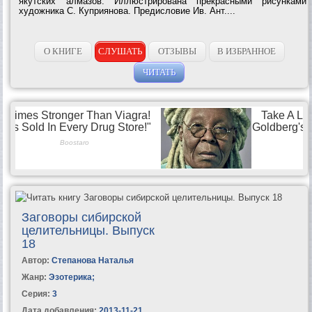
якутских алмазов. Иллюстрирована прекрасными рисунками
художника С. Куприянова. Предисловие Ив. Ант....
О КНИГЕ
СЛУШАТЬ
ОТЗЫВЫ
В ИЗБРАННОЕ
ЧИТАТЬ
Заговоры сибирской
целительницы. Выпуск
18
Автор:
Степанова Наталья
Жанр:
Эзотерика
;
Серия:
3
Дата добавления:
2013-11-21