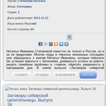
Автор:
Степанова Наталья
Жанр:
Эзотерика
;
Серия:
3
Дата добавления:
2013-11-21
Язык книги:
Русский
Кол-во страниц:
44
0
Натальи Ивановны Степановой известно не только в России, но и
за ее пределами. Многие люди в тяжелых жизненных ситуациях
уже обращались к книгам Натальи Ивановны, которые помогали
им успешно бороться с болезнями, добиваться успеха на работе,
решать семейные проблемы и, главное, обретать уверенность в
завтрашнем дне. В новом выпуске «Заговоров сибирской
целительницы», который вы сейчас держите в руках, вы найдете
не только новые...
О КНИГЕ
ОТЗЫВЫ
В ИЗБРАННОЕ
ЧИТАТЬ
Заговоры сибирской
целительницы. Выпуск
26