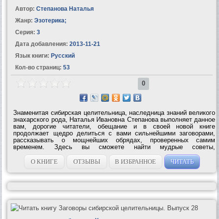
Автор:
Степанова Наталья
Жанр:
Эзотерика
;
Серия:
3
Дата добавления:
2013-11-21
Язык книги:
Русский
Кол-во страниц:
53
0
Знаменитая сибирская целительница, наследница знаний великого
знахарского рода, Наталья Ивановна Степанова выполняет данное
вам, дорогие читатели, обещание и в своей новой книге
продолжает щедро делиться с вами сильнейшими заговорами,
рассказывать о мощнейших обрядах, проверенных самим
временем. Здесь вы сможете найти мудрые советы,
могущественные заклинания, как говорили в старину, знаткие
(сильные) заговоры, потайные шепотки и...
О КНИГЕ
ОТЗЫВЫ
В ИЗБРАННОЕ
ЧИТАТЬ