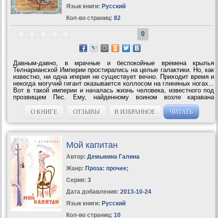
Язык книги:
Русский
Кол-во страниц:
82
0
Давным-давно, в мрачные и беспокойные времена крылья
Телнарианской Империи простирались на целые галактики. Но, как
известно, ни одна иперия не существует вечно. Приходит время и
некогда могучий гигант оказывается коллосом на глиняных ногах...
Вот в такой империи и началась жизнь человека, известного под
прозвищем Пес. Ему, найденному воином возле каравана
невольников и воспитанному в деревне, предстояло немало
повоевать за свою...
О КНИГЕ
ОТЗЫВЫ
В ИЗБРАННОЕ
ЧИТАТЬ
Мой капитан
Автор:
Демыкина Галина
Жанр:
Проза: прочее
;
Серия:
3
Дата добавления:
2013-10-24
Язык книги:
Русский
Кол-во страниц:
10