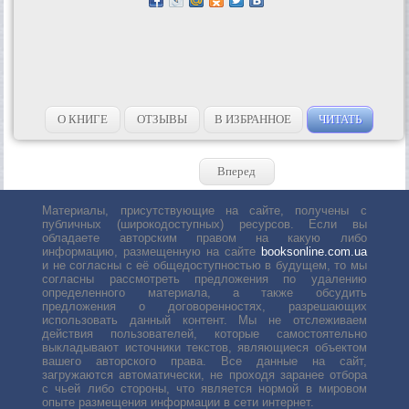
О КНИГЕ
ОТЗЫВЫ
В ИЗБРАННОЕ
ЧИТАТЬ
Вперед
Материалы, присутствующие на сайте, получены с
публичных (широкодоступных) ресурсов. Если вы
обладаете авторским правом на какую либо
информацию, размещенную на сайте
booksonline.com.ua
и не согласны с её общедоступностью в будущем, то мы
согласны рассмотреть предложения по удалению
определенного материала, а также обсудить
предложения о договоренностях, разрешающих
использовать данный контент. Мы не отслеживаем
действия пользователей, которые самостоятельно
выкладывают источники текстов, являющиеся объектом
вашего авторского права. Все данные на сайт,
загружаются автоматически, не проходя заранее отбора
с чьей либо стороны, что является нормой в мировом
опыте размещения информации в сети интернет.