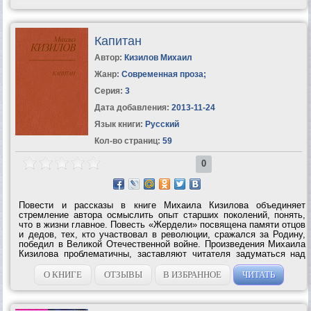
Капитан
Автор:
Кизилов Михаил
Жанр:
Современная проза
;
Серия:
3
Дата добавления:
2013-11-24
Язык книги:
Русский
Кол-во страниц:
59
0
Повести и рассказы в книге Михаила Кизилова объединяет
стремление автора осмыслить опыт старших поколений, понять,
что в жизни главное. Повесть «Жердели» посвящена памяти отцов
и дедов, тех, кто участвовал в революции, сражался за Родину,
победил в Великой Отечественной войне. Произведения Михаила
Кизилова проблематичны, заставляют читателя задуматься над
судьбами...
О КНИГЕ
ОТЗЫВЫ
В ИЗБРАННОЕ
ЧИТАТЬ