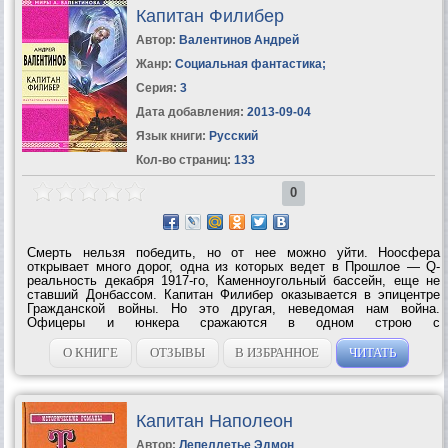
Капитан Филибер
Автор:
Валентинов Андрей
Жанр:
Социальная фантастика
;
Серия:
3
Дата добавления:
2013-09-04
Язык книги:
Русский
Кол-во страниц:
133
0
Смерть нельзя победить, но от нее можно уйти. Ноосфера
открывает много дорог, одна из которых ведет в Прошлое — Q-
реальность декабря 1917-го, Каменноугольный бассейн, еще не
ставший Донбассом. Капитан Филибер оказывается в эпицентре
Гражданской войны. Но это другая, неведомая нам война.
Офицеры и юнкера сражаются в одном строю с
красногвардейцами, генерал Дроздовский ведет переговоры с
Первым красным офицером Ворошиловым, Народная...
О КНИГЕ
ОТЗЫВЫ
В ИЗБРАННОЕ
ЧИТАТЬ
Капитан Наполеон
Автор:
Лепеллетье Эдмон