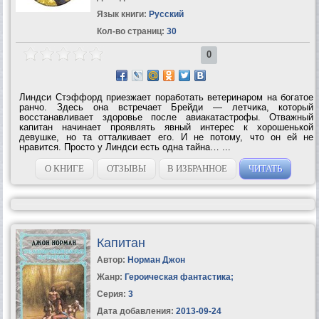
Язык книги:
Русский
Кол-во страниц:
30
0
Линдси Стэффорд приезжает поработать ветеринаром на богатое
ранчо. Здесь она встречает Брейди — летчика, который
восстанавливает здоровье после авиакатастрофы. Отважный
капитан начинает проявлять явный интерес к хорошенькой
девушке, но та отталкивает его. И не потому, что он ей не
нравится. Просто у Линдси есть одна тайна… ...
О КНИГЕ
ОТЗЫВЫ
В ИЗБРАННОЕ
ЧИТАТЬ
Капитан
Автор:
Норман Джон
Жанр:
Героическая фантастика
;
Серия:
3
Дата добавления:
2013-09-24