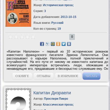
Жанр:
Историческая проза
;
Серия:
3
Дата добавления:
2013-10-15
Язык книги:
Русский
Кол-во страниц:
19
0
«Капитан Наполеон» – первый из 10 исторических романов
известного французского писателя Эдмона Лепеллетье. Они
рассказывают о карьере Наполеона, полной приключений и
случайностей. На его пути от никому не известного капитана до
всемогущего императора встречались люди, обожавшие и
ненавидящие его, предававшие и бескорыстно служившие ему. Он
почему-то любил женщин, которые не любили его – вечная
история! Обо всем этом и...
О КНИГЕ
ОТЗЫВЫ
В ИЗБРАННОЕ
ЧИТАТЬ
Капитан Дизраели
Автор:
Проспери Пиеро
Жанр:
Классическая проза
;