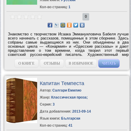
Кол-во страниц:
1
0
Знакомство с творчеством Исаака Эммануиловича Бабеля лучше
всего начинать с рассказов, помещенных в этом сборнике. Здесь
собраны самые выдающиеся из них. Они объединены в два
основных цикла — «Конармия» и «Одесские рассказы» и дают
представление о том времени, когда творил этот первый
советский русско-еврейский писатель. Художественный мир
писателя предстает здесь во всей своей уникальности: в
характерных портретах...
О КНИГЕ
ОТЗЫВЫ
В ИЗБРАННОЕ
ЧИТАТЬ
Капитан Темпеста
Автор:
Салгари Емилио
Жанр:
Классическая проза
;
Серия:
3
Дата добавления:
2013-09-14
Язык книги:
Български
Кол-во страниц:
41