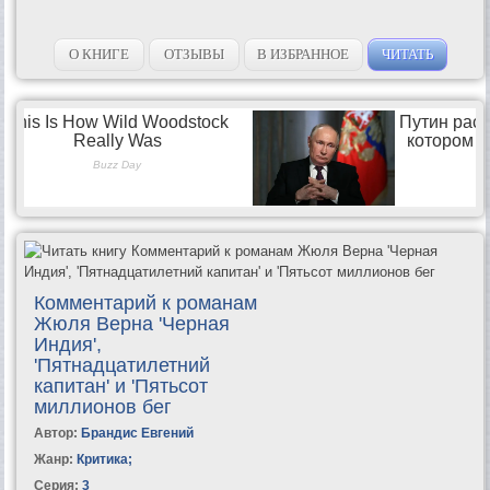
О КНИГЕ
ОТЗЫВЫ
В ИЗБРАННОЕ
ЧИТАТЬ
Комментарий к романам
Жюля Верна 'Черная
Индия',
'Пятнадцатилетний
капитан' и 'Пятьсот
миллионов бег
Автор:
Брандис Евгений
Жанр:
Критика
;
Серия:
3