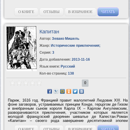
О КНИГЕ
ОТЗЫВЫ
В ИЗБРАННОЕ
ЧИТАТЬ
Капитан
Автор:
Зевако Мишель
Жанр:
Исторические приключения
;
Серия:
3
Дата добавления:
2013-11-16
Язык книги:
Русский
Кол-во страниц:
138
0
Париж, 1616 год. Францией правит малолетний Людовик XIII. На
фоне заговоров, устраиваемых принцем Конде, герцогом де Гизом
и внебрачным сыном короля Карла IX – Карлом Ангулемским,
разворачиваются приключения, участником которых является
молодой французский дворянин шевалье де Капестан.Роман
«Капитан» – своего рода завершение десятитомной эпопеи
Мишеля Зевако «История рода Пардальянов». Именно «Капитан»
снискал самую большую...
О КНИГЕ
ОТЗЫВЫ
В ИЗБРАННОЕ
ЧИТАТЬ