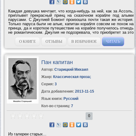
Каждая девушка мечтает, что когда-нибудь за ней, как за Ассоль,
приплывет прекрасный принц на сказочном корабле под алыми
парусами. С Джулией Бомонт произошла почти такая же история.
Только паруса были не алые, капитан корабля совсем не похож на
принца, да и короткое путешествие на корабле получилось отнюдь
не романтическим. Джулия не подозревала, что приобретет за это
время преданных друзей, сменит профессию, испытает восторги...
О КНИГЕ
ОТЗЫВЫ
В ИЗБРАННОЕ
ЧИТАТЬ
Пан капитан
Автор:
Старицкий Михаил
Жанр:
Классическая проза
;
Серия:
3
Дата добавления:
2013-11-15
Язык книги:
Русский
Кол-во страниц:
7
0
Из галереи старых...