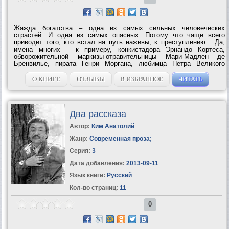
Жажда богатства – одна из самых сильных человеческих
страстей. И одна из самых опасных. Потому что чаще всего
приводит того, кто встал на путь наживы, к преступлению... Да,
имена многих – к примеру, конкистадора Эрнандо Кортеса,
обворожительной маркизы-отравительницы Мари-Мадлен де
Бренвилье, пирата Генри Моргана, любимца Петра Великого
Александра Даниловича Меншикова – записаны на скрижалях
истории. Но эти люди шли к своему...
О КНИГЕ
ОТЗЫВЫ
В ИЗБРАННОЕ
ЧИТАТЬ
Два рассказа
Автор:
Ким Анатолий
Жанр:
Современная проза
;
Серия:
3
Дата добавления:
2013-09-11
Язык книги:
Русский
Кол-во страниц:
11
0