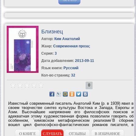
Близнец
Автор:
Ким Анатолий
Жанр:
Современная проза
;
Серия:
3
Дата добавления:
2013-09-11
Язык книги:
Русский
Кол-во страниц:
32
0
Известный современный писатель Анатолий Ким (р. в 1939) явил в
своем творчестве синтез культуры Востока и Запада, Европы и
Азии. Высочайшее напряжение его философских поисков и
адекватная этому художественная форма позволили говорить об
особенном, `кимовском метафорическом реализме`В сборник
вошел цикл философско-фантастических романов писателя, в
которых он поднимает проблему бессмертия человека. По
замыслу автора, высокая мысль...
О КНИГЕ
СЛУШАТЬ
ОТЗЫВЫ
В ИЗБРАННОЕ