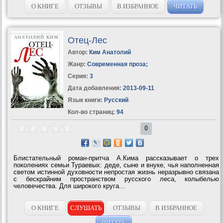
О КНИГЕ
ОТЗЫВЫ
В ИЗБРАННОЕ
ЧИТАТЬ
Отец-Лес
Автор:
Ким Анатолий
Жанр:
Современная проза
;
Серия:
3
Дата добавления:
2013-09-11
Язык книги:
Русский
Кол-во страниц:
94
0
Блистательный роман-притча А.Кима рассказывает о трех
поколениях семьи Тураевых: деде, сыне и внуке, чья наполненная
светом истинной духовности непростая жизнь неразрывно связана
с бескрайним пространством русского леса, колыбелью
человечества. Для широкого круга...
О КНИГЕ
СЛУШАТЬ
ОТЗЫВЫ
В ИЗБРАННОЕ
ЧИТАТЬ