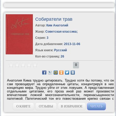
Собиратели трав
Автор:
Ким Анатолий
Жанр:
Советская классика
;
Серия:
3
Дата добавления:
2013-11-06
Язык книги:
Русский
Кол-во страниц:
26
0
Анатолия Кима трудно цитировать. Трудно хотя бы потому, что он
сам провоцирует на определенные цитаты, концентрируя в них
концепцию мира. Трудно уйти от этих ловушек. А представленная
отдельными цитатами, его проза иной раз может произвести
впечатление ложной многозначительности, перенасыщенности
патетикой. Патетический тон его повествования крепко связан с
условностью действия, с яростным и радостным восприятием...
О КНИГЕ
ОТЗЫВЫ
В ИЗБРАННОЕ
ЧИТАТЬ