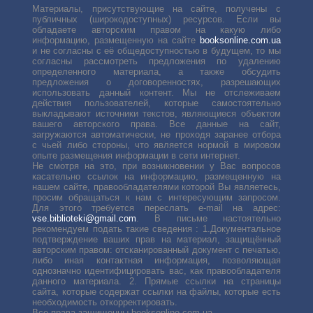
Материалы, присутствующие на сайте, получены с
публичных (широкодоступных) ресурсов. Если вы
обладаете авторским правом на какую либо
информацию, размещенную на сайте
booksonline.com.ua
и не согласны с её общедоступностью в будущем, то мы
согласны рассмотреть предложения по удалению
определенного материала, а также обсудить
предложения о договоренностях, разрешающих
использовать данный контент. Мы не отслеживаем
действия пользователей, которые самостоятельно
выкладывают источники текстов, являющиеся объектом
вашего авторского права. Все данные на сайт,
загружаются автоматически, не проходя заранее отбора
с чьей либо стороны, что является нормой в мировом
опыте размещения информации в сети интернет.
Не смотря на это, при возникновении у Вас вопросов
касательно ссылок на информацию, размещенную на
нашем сайте, правообладателями которой Вы являетесь,
просим обращаться к нам с интересующим запросом.
Для этого требуется переслать е-mail на адрес:
vse.biblioteki@gmail.com
. В письме настоятельно
рекомендуем подать такие сведения : 1.Документальное
подтверждение ваших прав на материал, защищённый
авторским правом: отсканированный документ с печатью,
либо иная контактная информация, позволяющая
однозначно идентифицировать вас, как правообладателя
данного материала. 2. Прямые ссылки на страницы
сайта, которые содержат ссылки на файлы, которые есть
необходимость откорректировать.
Все права защищенны booksonline.com.ua