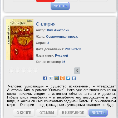
ЧИТАТЬ
Онлирия
Автор:
Ким Анатолий
Жанр:
Современная проза
;
Серия:
3
Дата добавления:
2013-09-11
Язык книги:
Русский
Кол-во страниц:
46
0
`Человек умирающий – существо искаженное`, – утверждает
Анатолий Ким в романе `Онлирия`. Накануне объявленного конца
света явились людям в истинном обличье ангелы и демоны.
Гибель мира неизбежна – и неизбежно его возрождение в том
виде, в каком он был изначально задуман Богом. В обновленном
мире – Онлирии – под громадным лучезарным солнцем не будет
жестокости и страданий, болезней и горя, и человек, осознавший
свое бессмертие в...
О КНИГЕ
ОТЗЫВЫ
В ИЗБРАННОЕ
ЧИТАТЬ