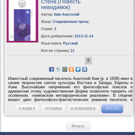
Стена (Повесть
невидимок)
Автор:
Ким Анатолий
Жанр:
Современная проза
;
Серия:
3
Дата добавления:
2013-11-14
Язык книги:
Русский
Кол-во страниц:
21
0
Известный современный писатель Анатолий Ким (р. в 1939) явил в
своем творчестве синтез культуры Востока и Запада, Европы и
Азии. Высочайшее напряжение его философских поисков и
адекватная этому художественная форма позволили говорить об
особенном, «кимовском метафорическом реализме». В сборник
вошел цикл философско-фантастических романов писателя, в
которых он поднимает проблему бессмертия человека. По
замыслу автора, высокая...
О КНИГЕ
ОТЗЫВЫ
В ИЗБРАННОЕ
ЧИТАТЬ
Вперед