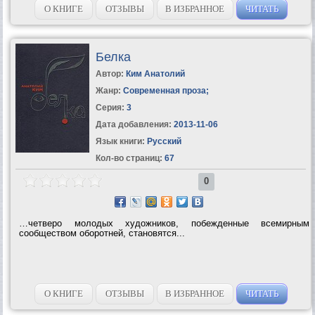
самовозгорание и...
О КНИГЕ
ОТЗЫВЫ
В ИЗБРАННОЕ
ЧИТАТЬ
Белка
Автор:
Ким Анатолий
Жанр:
Современная проза
;
Серия:
3
Дата добавления:
2013-11-06
Язык книги:
Русский
Кол-во страниц:
67
0
…четверо молодых художников, побежденные всемирным
сообществом оборотней, становятся...
О КНИГЕ
ОТЗЫВЫ
В ИЗБРАННОЕ
ЧИТАТЬ