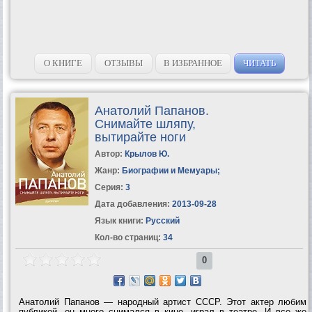
О КНИГЕ
ОТЗЫВЫ
В ИЗБРАННОЕ
ЧИТАТЬ
Анатолий Папанов.
Снимайте шляпу,
вытирайте ноги
Автор:
Крылов Ю.
Жанр:
Биографии и Мемуары
;
Серия:
3
Дата добавления:
2013-09-28
Язык книги:
Русский
Кол-во страниц:
34
0
Анатолий Папанов — народный артист СССР. Этот актер любим
публикой, он много снимался в кино, играл в театре. И все же