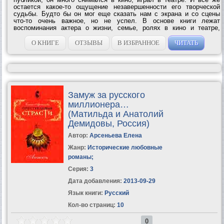
остается какое-то ощущение незавершенности его творческой
судьбы. Будто бы он мог еще сказать нам с экрана и со сцены
что-то очень важное, но не успел. В основе книги лежат
воспоминания актера о жизни, семье, ролях в кино и театре,
забавные и не очень истории из его богатой событиями жизни.
Книга проиллюстрирована...
О КНИГЕ
ОТЗЫВЫ
В ИЗБРАННОЕ
ЧИТАТЬ
Замуж за русского
миллионера…
(Матильда и Анатолий
Демидовы, Россия)
Автор:
Арсеньева Елена
Жанр:
Исторические любовные
романы
;
Серия:
3
Дата добавления:
2013-09-29
Язык книги:
Русский
Кол-во страниц:
10
0