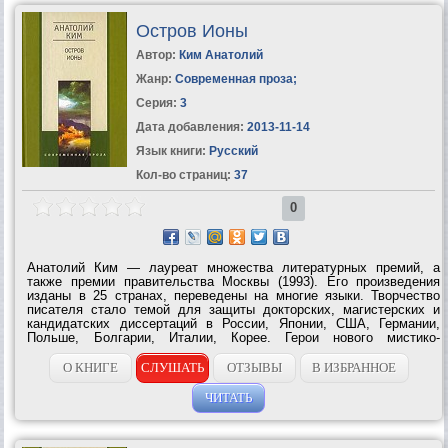
Остров Ионы
Автор:
Ким Анатолий
Жанр:
Современная проза
;
Серия:
3
Дата добавления:
2013-11-14
Язык книги:
Русский
Кол-во страниц:
37
0
Анатолий Ким — лауреат множества литературных премий, а
также премии правительства Москвы (1993). Его произведения
изданы в 25 странах, переведены на многие языки. Творчество
писателя стало темой для защиты докторских, магистерских и
кандидатских диссертаций в России, Японии, США, Германии,
Польше, Болгарии, Италии, Корее. Герои нового мистико-
философского романа «Остров Ионы» отправляются на поиски
далекого острова, где надеются...
О КНИГЕ
СЛУШАТЬ
ОТЗЫВЫ
В ИЗБРАННОЕ
ЧИТАТЬ