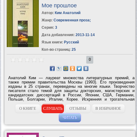
Мое прошлое
Автор:
Ким Анатолий
Жанр:
Современная проза
;
Серия:
3
Дата добавления:
2013-11-14
Язык книги:
Русский
Кол-во страниц:
25
0
Анатолий Ким — лауреат множества литературных премий, а
также премии правительства Москвы (1993). Его произведения
изданы в 25 странах, переведены на многие языки. Творчество
писателя стало темой для защиты докторских, магистерских и
кандидатских диссертаций в России, Японии, США, Германии,
Польше, Болгарии, Италии, Корее. Искренняя и трогательная
автобиографическая повесть «Мое прошлое», рассказывающая о
становлении художника,...
О КНИГЕ
СЛУШАТЬ
ОТЗЫВЫ
В ИЗБРАННОЕ
ЧИТАТЬ