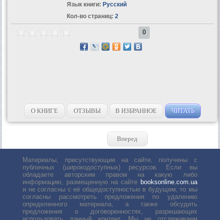
Язык книги:
Русский
Кол-во страниц:
2
0
О КНИГЕ
ОТЗЫВЫ
В ИЗБРАННОЕ
ЧИТАТЬ
Вперед
Материалы, присутствующие на сайте, получены с
публичных (широкодоступных) ресурсов. Если вы
обладаете авторским правом на какую либо
информацию, размещенную на сайте
booksonline.com.ua
и не согласны с её общедоступностью в будущем, то мы
согласны рассмотреть предложения по удалению
определенного материала, а также обсудить
предложения о договоренностях, разрешающих
использовать данный контент. Мы не отслеживаем