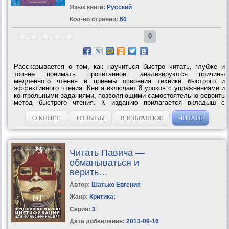
Язык книги:
Русский
Кол-во страниц:
60
0
Рассказывается о том, как научиться быстро читать, глубже и
точнее понимать прочитанное; анализируются причины
медленного чтения и приемы освоения техники быстрого и
эффективного чтения. Книга включает 8 уроков с упражнениями и
контрольными заданиями, позволяющими самостоятельно освоить
метод быстрого чтения. К изданию прилагается вкладыш с
тренировочными таблицами.УЧИМСЯ ЧИТАТЬ БЫСТРО – Первая
ступень обучения в Школе Олега...
О КНИГЕ
ОТЗЫВЫ
В ИЗБРАННОЕ
ЧИТАТЬ
Читать Павича —
обманываться и
верить…
Автор:
Шатько Евгения
Жанр:
Критика
;
Серия:
3
Дата добавления:
2013-09-16