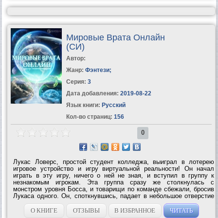
Мировые Врата Онлайн
(СИ)
Автор:
Жанр:
Фэнтези
;
Серия:
3
Дата добавления:
2019-08-22
Язык книги:
Русский
Кол-во страниц:
156
0
Лукас Ловерс, простой студент колледжа, выиграл в лотерею
игровое устройство и игру виртуальной реальности! Он начал
играть в эту игру, ничего о ней не зная, и вступил в группу к
незнакомым игрокам. Эта группа сразу же столкнулась с
монстром уровня Босса, и товарищи по команде сбежали, бросив
Лукаса одного. Он, споткнувшись, падает в небольшое отверстие
и спасается от Босса, однако, умудряется застрять в этой
пещере! Да еще и не...
О КНИГЕ
ОТЗЫВЫ
В ИЗБРАННОЕ
ЧИТАТЬ