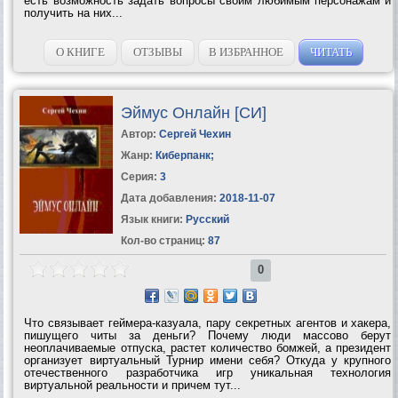
есть возможность задать вопросы своим любимым персонажам и
получить на них...
О КНИГЕ
ОТЗЫВЫ
В ИЗБРАННОЕ
ЧИТАТЬ
Эймус Онлайн [СИ]
Автор:
Сергей Чехин
Жанр:
Киберпанк
;
Серия:
3
Дата добавления:
2018-11-07
Язык книги:
Русский
Кол-во страниц:
87
0
Что связывает геймера-казуала, пару секретных агентов и хакера,
пишущего читы за деньги? Почему люди массово берут
неоплачиваемые отпуска, растет количество бомжей, а президент
организует виртуальный Турнир имени себя? Откуда у крупного
отечественного разработчика игр уникальная технология
виртуальной реальности и причем тут...