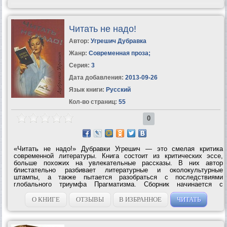
Читать не надо!
Автор:
Угрешич Дубравка
Жанр:
Современная проза
;
Серия:
3
Дата добавления:
2013-09-26
Язык книги:
Русский
Кол-во страниц:
55
0
«Читать не надо!» Дубравки Угрешич — это смелая критика
современной литературы. Книга состоит из критических эссе,
больше похожих на увлекательные рассказы. В них автор
блистательно разбивает литературные и околокультурные
штампы, а также пытается разобраться с последствиями
глобального триумфа Прагматизма. Сборник начинается с
остроумной критики книгоиздательского дела, от которой Угрешич
переходит к гораздо более серьезным...
О КНИГЕ
ОТЗЫВЫ
В ИЗБРАННОЕ
ЧИТАТЬ