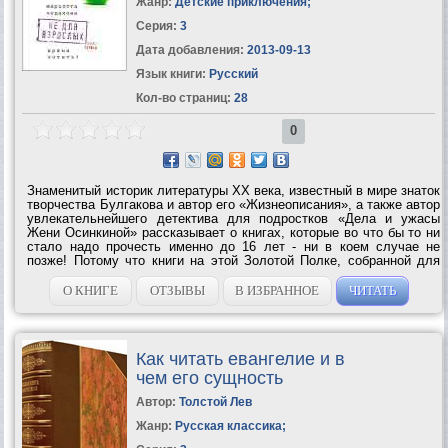
Жанр:
Детские приключения
;
Серия:
3
Дата добавления:
2013-09-13
Язык книги:
Русский
Кол-во страниц:
28
0
Знаменитый историк литературы ХХ века, известный в мире знаток
творчества Булгакова и автор его «Жизнеописания», а также автор
увлекательнейшего детектива для подростков «Дела и ужасы
Жени Осинкиной» рассказывает о книгах, которые во что бы то ни
стало надо прочесть именно до 16 лет - ни в коем случае не
позже! Потому что книги на этой Золотой Полке, собранной для
вас Мариэттой Чудаковой, так хитро написаны, что если вы
опоздаете и...
О КНИГЕ
ОТЗЫВЫ
В ИЗБРАННОЕ
ЧИТАТЬ
Как читать евангелие и в
чем его сущность
Автор:
Толстой Лев
Жанр:
Русская классика
;