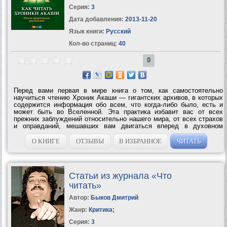
Серия:
3
Дата добавления:
2013-11-20
Язык книги:
Русский
Кол-во страниц:
40
0
Перед вами первая в мире книга о том, как самостоятельно
научиться чтению Хроник Акаши — гигантских архивов, в которых
содержится информация обо всем, что когда-либо было, есть и
может быть во Вселенной. Эта практика избавит вас от всех
прежних заблуждений относительно нашего мира, от всех страхов
и оправданий, мешавших вам двигаться вперед в духовном
развитии. Поскольку Хроники Акаши — это не физическое место,
а один из уровней...
О КНИГЕ
ОТЗЫВЫ
В ИЗБРАННОЕ
ЧИТАТЬ
Статьи из журнала «Что
читать»
Автор:
Быков Дмитрий
Жанр:
Критика
;
Серия:
3