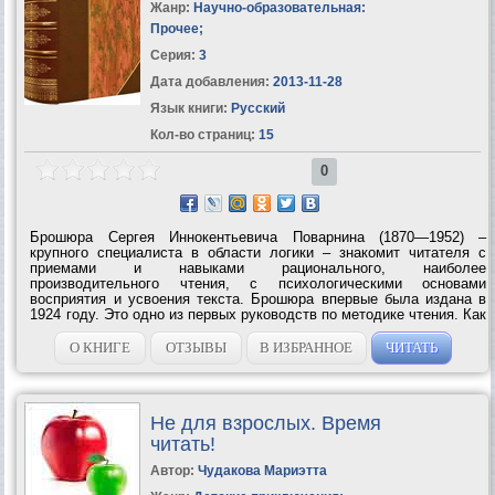
Жанр:
Научно-образовательная:
Прочее
;
Серия:
3
Дата добавления:
2013-11-28
Язык книги:
Русский
Кол-во страниц:
15
0
Брошюра Сергея Иннокентьевича Поварнина (1870—1952) –
крупного специалиста в области логики – знакомит читателя с
приемами и навыками рационального, наиболее
производительного чтения, с психологическими основами
восприятия и усвоения текста. Брошюра впервые была издана в
1924 году. Это одно из первых руководств по методике чтения. Как
писал C. И. Пoварнин в предисловии к изданию 1924 года, – это
«краткое введение в искусство чтения»....
О КНИГЕ
ОТЗЫВЫ
В ИЗБРАННОЕ
ЧИТАТЬ
Не для взрослых. Время
читать!
Автор:
Чудакова Мариэтта