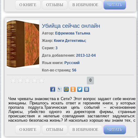
О КНИГЕ
ОТЗЫВЫ
В ИЗБРАННОЕ
ЧИТАТЬ
Убийца сейчас онлайн
Автор:
Ефремова Татьяна
Жанр:
Книги Детективы
;
Серия:
3
Дата добавления:
2013-12-04
Язык книги:
Русский
Кол-во страниц:
56
0
Чем чреваты знакомства в Сети? Этот вопрос задают себе многие
женщины. Пришлось искать ответ и героиням книги, у которых
пропала подруга.Трагическая цепь событий – исчезновение
Ларисы, убийство одного из директоров фирмы, странные
происшествия и нелепые совпадения заставляют задуматься:
насколько безопасна жизнь? И насколько хорошо мы знаем тех, с
кем проводим все рабочее время на сжатом пространстве
обычного офиса? Жизнь резко...
О КНИГЕ
ОТЗЫВЫ
В ИЗБРАННОЕ
ЧИТАТЬ