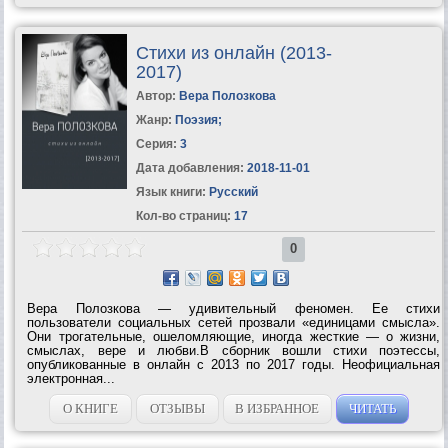
Стихи из онлайн (2013-
2017)
Автор:
Вера Полозкова
Жанр:
Поэзия
;
Серия:
3
Дата добавления:
2018-11-01
Язык книги:
Русский
Кол-во страниц:
17
0
Вера Полозкова — удивительный феномен. Ее стихи
пользователи социальных сетей прозвали «единицами смысла».
Они трогательные, ошеломляющие, иногда жесткие — о жизни,
смыслах, вере и любви.В сборник вошли стихи поэтессы,
опубликованные в онлайн с 2013 по 2017 годы. Неофициальная
электронная...
О КНИГЕ
ОТЗЫВЫ
В ИЗБРАННОЕ
ЧИТАТЬ