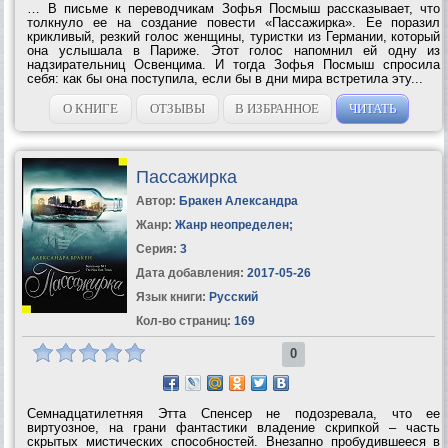
… В письме к переводчикам Зофья Посмыш рассказывает, что
толкнуло ее на создание повести «Пассажирка». Ее поразил
крикливый, резкий голос женщины, туристки из Германии, который
она услышала в Париже. Этот голос напомнил ей одну из
надзирательниц Освенцима. И тогда Зофья Посмыш спросила
себя: как бы она поступила, если бы в дни мира встретила эту...
О КНИГЕ
ОТЗЫВЫ
В ИЗБРАННОЕ
ЧИТАТЬ
Пассажирка
Автор:
Бракен Александра
Жанр:
Жанр неопределен
;
Серия:
3
Дата добавления:
2017-05-26
Язык книги:
Русский
Кол-во страниц:
169
0
Семнадцатилетняя Этта Спенсер не подозревала, что ее
виртуозное, на грани фантастики владение скрипкой – часть
скрытых мистических способностей. Внезапно пробудившееся в