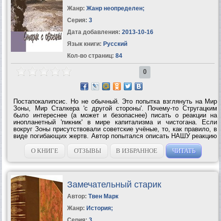
Жанр:
Жанр неопределен
;
Серия:
3
Дата добавления:
2013-10-16
Язык книги:
Русский
Кол-во страниц:
84
0
Постапокалипсис. Но не обычный. Это попытка взглянуть на Мир
Зоны, Мир Сталкера 'с другой стороны'. Почему-то Стругацким
было интереснее (а может и безопаснее) писать о реакции на
инопланетный 'пикник' в мире капитализма и чистогана. Если
вокруг Зоны присутствовали советские учёные, то, как правило, в
виде погибающих жертв. Автор попытался описать НАШУ реакцию
на 'пикник'. Может потому, что пришло время? А может потому, что
теперь и нас,...
О КНИГЕ
ОТЗЫВЫ
В ИЗБРАННОЕ
ЧИТАТЬ
Замечательный старик
Автор:
Твен Марк
Жанр:
История
;
Серия:
3