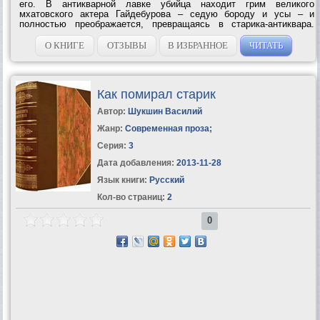
его. В антикварной лавке убийца находит грим великого
мхатовского актера Гайдебурова – седую бороду и усы – и
полностью преображается, превращаясь в старика-антиквара.
Теперь у него есть все – и богатство, и удача, и уважение. У него
есть все, кроме...
О КНИГЕ
ОТЗЫВЫ
В ИЗБРАННОЕ
ЧИТАТЬ
Как помирал старик
Автор:
Шукшин Василий
Жанр:
Современная проза
;
Серия:
3
Дата добавления:
2013-11-28
Язык книги:
Русский
Кол-во страниц:
2
0