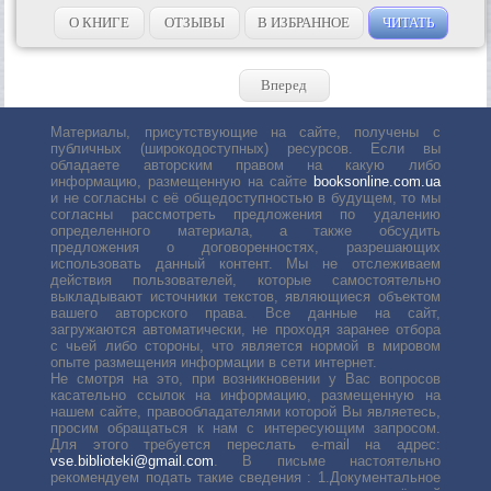
О КНИГЕ
ОТЗЫВЫ
В ИЗБРАННОЕ
ЧИТАТЬ
Вперед
Материалы, присутствующие на сайте, получены с
публичных (широкодоступных) ресурсов. Если вы
обладаете авторским правом на какую либо
информацию, размещенную на сайте
booksonline.com.ua
и не согласны с её общедоступностью в будущем, то мы
согласны рассмотреть предложения по удалению
определенного материала, а также обсудить
предложения о договоренностях, разрешающих
использовать данный контент. Мы не отслеживаем
действия пользователей, которые самостоятельно
выкладывают источники текстов, являющиеся объектом
вашего авторского права. Все данные на сайт,
загружаются автоматически, не проходя заранее отбора
с чьей либо стороны, что является нормой в мировом
опыте размещения информации в сети интернет.
Не смотря на это, при возникновении у Вас вопросов
касательно ссылок на информацию, размещенную на
нашем сайте, правообладателями которой Вы являетесь,
просим обращаться к нам с интересующим запросом.
Для этого требуется переслать е-mail на адрес:
vse.biblioteki@gmail.com
. В письме настоятельно
рекомендуем подать такие сведения : 1.Документальное