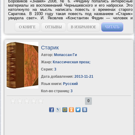
Боровиков «Знамя» 2008, № 6. «Федину попались интересные
материалы из воспоминаний Чернышевского и его наброски. Это
натолкнуло на мысль написать повесть о временах старого
Саратова. В 1930 году такая повесть под названием «Старик»
увидела свет». И. Яковлев «Константин Федин — человек и
теплоход». «В раннем детстве моем иногда слышал я разговоры о
старине, и из...
О КНИГЕ
ОТЗЫВЫ
В ИЗБРАННОЕ
ЧИТАТЬ
Старик
Автор:
Мопассан Ги
Жанр:
Классическая проза
;
Серия:
3
Дата добавления:
2013-11-21
Язык книги:
Русский
Кол-во страниц:
3
0