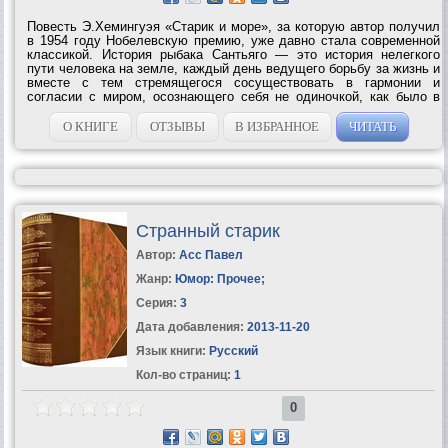
Повесть Э.Хемингуэя «Старик и море», за которую автор получил
в 1954 году Нобелевскую премию, уже давно стала современной
классикой. История рыбака Сантьяго — это история нелегкого
пути человека на земле, каждый день ведущего борьбу за жизнь и
вместе с тем стремящегося сосуществовать в гармонии и
согласии с миром, осознающего себя не одиночкой, как было в
предыдущих произведениях писателя, а частицей огромного и
прекрасного...
О КНИГЕ
ОТЗЫВЫ
В ИЗБРАННОЕ
ЧИТАТЬ
Странный старик
Автор:
Асс Павел
Жанр:
Юмор: Прочее
;
Серия:
3
Дата добавления:
2013-11-20
Язык книги:
Русский
Кол-во страниц:
1
0