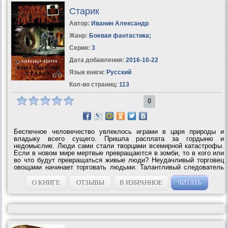
Старик
Автор:
Иванин Александр
Жанр:
Боевая фантастика
;
Серия:
3
Дата добавления:
2016-10-22
Язык книги:
Русский
Кол-во страниц:
113
0
Беспечное человечество увлеклось играми в царя природы и
владыку всего сущего. Пришла расплата за гордыню и
недомыслие. Люди сами стали творцами всемирной катастрофы.
Если в новом мире мертвые превращаются в зомби, то в кого или
во что будут превращаться живые люди? Неудачливый торговец
овощами начинает торговать людьми. Талантливый следователь
становится кровавым изувером, стремящимся очистить
человечество от скверны....
О КНИГЕ
ОТЗЫВЫ
В ИЗБРАННОЕ
ЧИТАТЬ