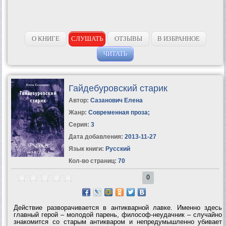
О КНИГЕ
СЛУШАТЬ
ОТЗЫВЫ
В ИЗБРАННОЕ
ЧИТАТЬ
Гайдебуровский старик
Автор:
Сазанович Елена
Жанр:
Современная проза
;
Серия:
3
Дата добавления:
2013-11-27
Язык книги:
Русский
Кол-во страниц:
70
0
Действие разворачивается в антикварной лавке. Именно здесь
главный герой – молодой парень, философ-неудачник – случайно
знакомится со старым антикваром и непредумышленно убивает