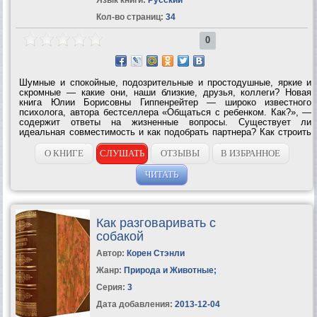
Кол-во страниц:
34
0
Шумные и спокойные, подозрительные и простодушные, яркие и
скромные — какие они, наши близкие, друзья, коллеги? Новая
книга Юлии Борисовны Гиппенрейтер — широко известного
психолога, автора бестселлера «Общаться с ребенком. Как?», —
содержит ответы на жизненные вопросы. Существует ли
идеальная совместимость и как подобрать партнера? Как строить
отношения и разрешать конфликты? Что такое трудный характер и
можно ли его...
О КНИГЕ
СЛУШАТЬ
ОТЗЫВЫ
В ИЗБРАННОЕ
ЧИТАТЬ
Как разговаривать с
собакой
Автор:
Корен Стэнли
Жанр:
Природа и Животные
;
Серия:
3
Дата добавления:
2013-12-04