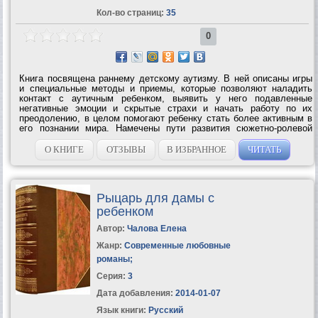
Кол-во страниц:
35
0
Книга посвящена раннему детскому аутизму. В ней описаны игры
и специальные методы и приемы, которые позволяют наладить
контакт с аутичным ребенком, выявить у него подавленные
негативные эмоции и скрытые страхи и начать работу по их
преодолению, в целом помогают ребенку стать более активным в
его познании мира. Намечены пути развития сюжетно-ролевой
игры, ознакомления с окружающим миром, обучения способам...
О КНИГЕ
ОТЗЫВЫ
В ИЗБРАННОЕ
ЧИТАТЬ
Рыцарь для дамы с
ребенком
Автор:
Чалова Елена
Жанр:
Современные любовные
романы
;
Серия:
3
Дата добавления:
2014-01-07
Язык книги:
Русский