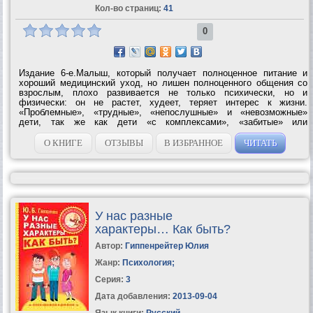
Кол-во страниц:
41
0
Издание 6-е.Малыш, который получает полноценное питание и
хороший медицинский уход, но лишен полноценного общения со
взрослым, плохо развивается не только психически, но и
физически: он не растет, худеет, теряет интерес к жизни.
«Проблемные», «трудные», «непослушные» и «невозможные»
дети, так же как дети «с комплексами», «забитые» или
«несчастные» – всегда результат неправильно сложившихся
отношений в семье....
О КНИГЕ
ОТЗЫВЫ
В ИЗБРАННОЕ
ЧИТАТЬ
У нас разные
характеры… Как быть?
Автор:
Гиппенрейтер Юлия
Жанр:
Психология
;
Серия:
3
Дата добавления:
2013-09-04
Язык книги:
Русский