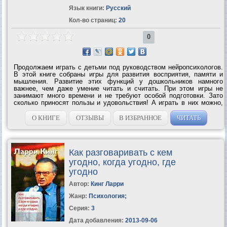
Язык книги:
Русский
Кол-во страниц:
20
0
Продолжаем играть с детьми под руководством нейропсихологов.
В этой книге собраны игры для развития восприятия, памяти и
мышления. Развитие этих функций у дошкольников намного
важнее, чем даже умение читать и считать. При этом игры не
занимают много времени и не требуют особой подготовки. Зато
сколько приносят пользы и удовольствия! А играть в них можно,
когда вы с ребенком идете домой из садика или готовите вместе с
ним обед.Итак,...
О КНИГЕ
ОТЗЫВЫ
В ИЗБРАННОЕ
ЧИТАТЬ
Как разговаривать с кем
угодно, когда угодно, где
угодно
Автор:
Кинг Ларри
Жанр:
Психология
;
Серия:
3
Дата добавления:
2013-09-06