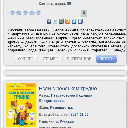
Кол-во страниц:
55
0
Неужели такое бывает? Обеспеченный и привлекательный дантист
с квартирой и машиной не может найти себе пару? Современные
женщины разочаровывали Марка. Одних интересует только секс,
других – деньги. Были еще и третьи – жесткие, нацеленные на
карьеру, но для того, чтобы стать достойной спутницей жизни, у
подобного рода женщин чересчур сильный характер… Между
прочим, соседка его тетушки, симпатичная блондинка с серыми
глазами, была...
О КНИГЕ
ОТЗЫВЫ
В ИЗБРАННОЕ
ЧИТАТЬ
Если с ребенком трудно
Автор:
Петрановская Людмила
Владимировна
Жанр:
Руководства
;
Дата добавления:
2024-11-06
Язык книги:
Русский