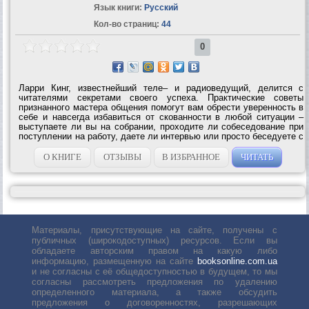
Язык книги:
Русский
Кол-во страниц:
44
0
Ларри Кинг, известнейший теле– и радиоведущий, делится с
читателями секретами своего успеха. Практические советы
признанного мастера общения помогут вам обрести уверенность в
себе и навсегда избавиться от скованности в любой ситуации –
выступаете ли вы на собрании, проходите ли собеседование при
поступлении на работу, даете ли интервью или просто беседуете с
незнакомыми...
О КНИГЕ
ОТЗЫВЫ
В ИЗБРАННОЕ
ЧИТАТЬ
Материалы, присутствующие на сайте, получены с
публичных (широкодоступных) ресурсов. Если вы
обладаете авторским правом на какую либо
информацию, размещенную на сайте
booksonline.com.ua
и не согласны с её общедоступностью в будущем, то мы
согласны рассмотреть предложения по удалению
определенного материала, а также обсудить
предложения о договоренностях, разрешающих