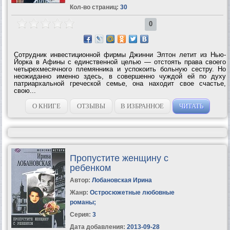
Кол-во страниц:
30
0
Сотрудник инвестиционной фирмы Джинни Элтон летит из Нью-
Йорка в Афины с единственной целью — отстоять права своего
четырехмесячного племянника и успокоить больную сестру. Но
неожиданно именно здесь, в совершенно чуждой ей по духу
патриархальной греческой семье, она находит свое счастье,
свою...
О КНИГЕ
ОТЗЫВЫ
В ИЗБРАННОЕ
ЧИТАТЬ
Пропустите женщину с
ребенком
Автор:
Лобановская Ирина
Жанр:
Остросюжетные любовные
романы
;
Серия:
3
Дата добавления:
2013-09-28