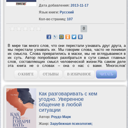
Дата добавления:
2013-11-17
Язык книги:
Русский
Кол-во страниц:
107
0
В мире так много слов, что они перестали узнавать друг друга, а
мы перестали узнавать их. Мы говорим слова, часто не понимая
их смысла. Слова превратились в маски, мы не вглядываемся в
их суть. Автор попробовал разобраться в сути самых главных
слов, составляющих смысл человеческой жизни.На самом деле
эта книга не о словах – она о нас с вами. 'Многослов'
переворачивает привычное восприятие мира и самих себя. Это
книга, с которой можно...
О КНИГЕ
ОТЗЫВЫ
В ИЗБРАННОЕ
ЧИТАТЬ
Как разговаривать с кем
угодно. Уверенное
общение в любой
ситуации
Автор:
Роудз Марк
Жанр:
Зарубежная психология
;