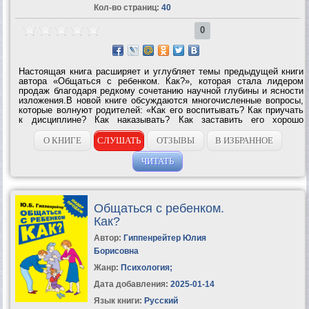
Кол-во страниц:
40
0
Настоящая книга расширяет и углубляет темы предыдущей книги
автора «Общаться с ребенком. Как?», которая стала лидером
продаж благодаря редкому сочетанию научной глубины и ясности
изложения.В новой книге обсуждаются многочисленные вопросы,
которые волнуют родителей: «Как его воспитывать? Как приучать
к дисциплине? Как наказывать? Как заставить его хорошо
учиться?» Разбираются и объясняются новые важные
подробности и приемы...
О КНИГЕ
СЛУШАТЬ
ОТЗЫВЫ
В ИЗБРАННОЕ
ЧИТАТЬ
Общаться с ребенком.
Как?
Автор:
Гиппенрейтер Юлия
Борисовна
Жанр:
Психология
;
Дата добавления:
2025-01-14
Язык книги:
Русский