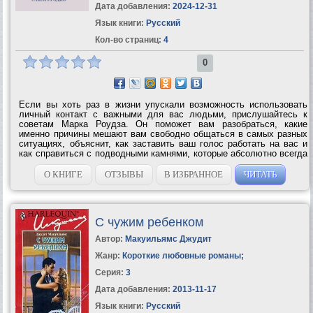
Дата добавления:
2024-12-31
Язык книги:
Русский
Кол-во страниц:
4
0
Если вы хоть раз в жизни упускали возможность использовать
личный контакт с важными для вас людьми, прислушайтесь к
советам Марка Роудза. Он поможет вам разобраться, какие
именно причины мешают вам свободно общаться в самых разных
ситуациях, объяснит, как заставить ваш голос работать на вас и
как справиться с подводными камнями, которые абсолютно всегда
обнаруживаются при разговоре лицом к лицу. Вы сможете
изменить свое отношение...
О КНИГЕ
ОТЗЫВЫ
В ИЗБРАННОЕ
ЧИТАТЬ
С чужим ребенком
Автор:
Макуильямс Джудит
Жанр:
Короткие любовные романы
;
Серия:
3
Дата добавления:
2013-11-17
Язык книги:
Русский