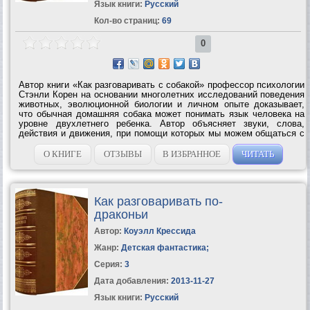
Язык книги:
Русский
Кол-во страниц:
69
0
Автор книги «Как разговаривать с собакой» профессор психологии
Стэнли Корен на основании многолетних исследований поведения
животных, эволюционной биологии и личном опыте доказывает,
что обычная домашняя собака может понимать язык человека на
уровне двухлетнего ребенка. Автор объясняет звуки, слова,
действия и движения, при помощи которых мы можем общаться с
домашним любимцем, а также расшифровывает знаки, которые
собаки подают...
О КНИГЕ
ОТЗЫВЫ
В ИЗБРАННОЕ
ЧИТАТЬ
Как разговаривать по-
драконьи
Автор:
Коуэлл Крессида
Жанр:
Детская фантастика
;
Серия:
3
Дата добавления:
2013-11-27
Язык книги:
Русский