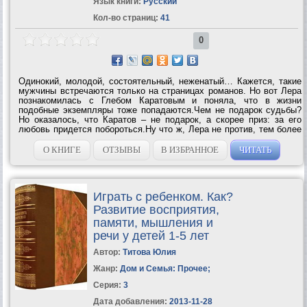
Язык книги:
Русский
Кол-во страниц:
41
0
Одинокий, молодой, состоятельный, неженатый… Кажется, такие
мужчины встречаются только на страницах романов. Но вот Лера
познакомилась с Глебом Каратовым и поняла, что в жизни
подобные экземпляры тоже попадаются.Чем не подарок судьбы?
Но оказалось, что Каратов – не подарок, а скорее приз: за его
любовь придется побороться.Ну что ж, Лера не против, тем более
что на ее стороне могущественный союзник – дочь Глеба Анфиса
очень ей...
О КНИГЕ
ОТЗЫВЫ
В ИЗБРАННОЕ
ЧИТАТЬ
Играть с ребенком. Как?
Развитие восприятия,
памяти, мышления и
речи у детей 1-5 лет
Автор:
Титова Юлия
Жанр:
Дом и Семья: Прочее
;
Серия:
3
Дата добавления:
2013-11-28