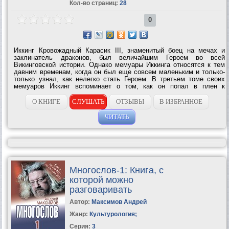
Кол-во страниц:
28
0
Иккинг Кровожадный Карасик III, знаменитый боец на мечах и
заклинатель драконов, был величайшим Героем во всей
Викинговской истории. Однако мемуары Иккинга относятся к тем
давним временам, когда он был еще совсем маленьким и только-
только узнал, как нелегко стать Героем. В третьем томе своих
мемуаров Иккинг вспоминает о том, как он попал в плен к
Римлянам и вышел на гладиаторскую...
О КНИГЕ
СЛУШАТЬ
ОТЗЫВЫ
В ИЗБРАННОЕ
ЧИТАТЬ
Многослов-1: Книга, с
которой можно
разговаривать
Автор:
Максимов Андрей
Жанр:
Культурология
;
Серия:
3