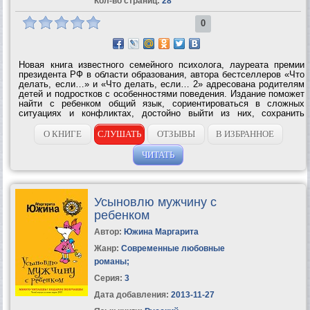
Кол-во страниц:
28
0
Новая книга известного семейного психолога, лауреата премии
президента РФ в области образования, автора бестселлеров «Что
делать, если…» и «Что делать, если… 2» адресована родителям
детей и подростков с особенностями поведения. Издание поможет
найти с ребенком общий язык, сориентироваться в сложных
ситуациях и конфликтах, достойно выйти из них, сохранить
терпение, восстановить понимание и мир в...
О КНИГЕ
СЛУШАТЬ
ОТЗЫВЫ
В ИЗБРАННОЕ
ЧИТАТЬ
Усыновлю мужчину с
ребенком
Автор:
Южина Маргарита
Жанр:
Современные любовные
романы
;
Серия:
3
Дата добавления:
2013-11-27