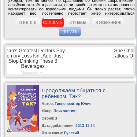
уходом, тем не менее, по сравнению со своими сверстниками,
серьёзно отстаёт в развитии, если лишён возможности полноценно
контактировать со взрослыми людьми. Он плохо растёт, плохо
набирает вес, постепенно перестаёт живо интересоваться
окружающим миром. Автор книги (Юлия Гиппенрейтер )
утверждает, что «проблемные»...
О КНИГЕ
СЛУШАТЬ
ОТЗЫВЫ
В ИЗБРАННОЕ
ЧИТАТЬ
Продолжаем общаться с
ребенком. Так?
Автор:
Гиппенрейтер Юлия
Жанр:
Психология
;
Серия:
3
Дата добавления:
2013-11-24
Язык книги:
Русский