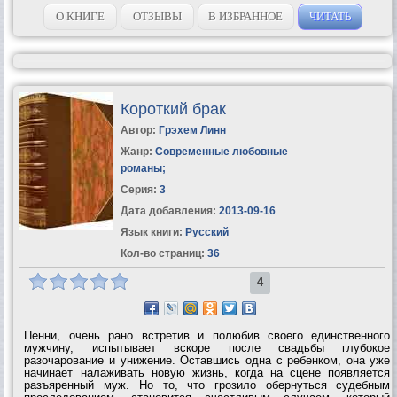
экономический рост, произошла не где-нибудь, а в Европе.В чем
же кроется секрет неожиданного и...
О КНИГЕ
ОТЗЫВЫ
В ИЗБРАННОЕ
ЧИТАТЬ
Короткий брак
Автор:
Грэхем Линн
Жанр:
Современные любовные
романы
;
Серия:
3
Дата добавления:
2013-09-16
Язык книги:
Русский
Кол-во страниц:
36
4
Пенни, очень рано встретив и полюбив своего единственного
мужчину, испытывает вскоре после свадьбы глубокое
разочарование и унижение. Оставшись одна с ребенком, она уже
начинает налаживать новую жизнь, когда на сцене появляется
разъяренный муж. Но то, что грозило обернуться судебным