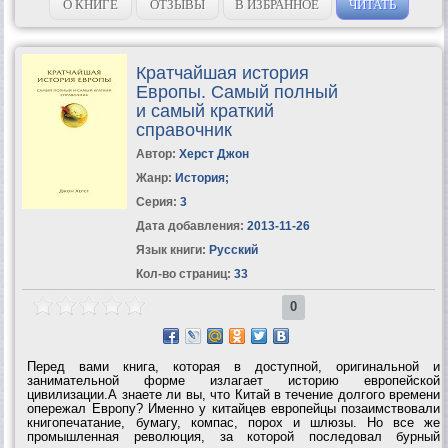
к примеру, в чем...
О КНИГЕ
ОТЗЫВЫ
В ИЗБРАННОЕ
ЧИТАТЬ
Кратчайшая история
Европы. Самый полный
и самый краткий
справочник
Автор:
Херст Джон
Жанр:
История
;
Серия:
3
Дата добавления:
2013-11-26
Язык книги:
Русский
Кол-во страниц:
33
0
Перед вами книга, которая в доступной, оригинальной и
занимательной форме излагает историю европейской
цивилизации.А знаете ли вы, что Китай в течение долгого времени
опережал Европу? Именно у китайцев европейцы позаимствовали
книгопечатание, бумагу, компас, порох и шлюзы. Но все же
промышленная революция, за которой последовал бурный