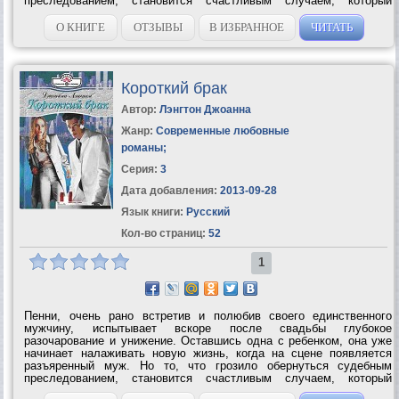
преследованием, становится счастливым случаем, который
помогает любящим супругам устранить все недоразумения и...
О КНИГЕ
ОТЗЫВЫ
В ИЗБРАННОЕ
ЧИТАТЬ
Короткий брак
Автор:
Лэнгтон Джоанна
Жанр:
Современные любовные
романы
;
Серия:
3
Дата добавления:
2013-09-28
Язык книги:
Русский
Кол-во страниц:
52
1
Пенни, очень рано встретив и полюбив своего единственного
мужчину, испытывает вскоре после свадьбы глубокое
разочарование и унижение. Оставшись одна с ребенком, она уже
начинает налаживать новую жизнь, когда на сцене появляется
разъяренный муж. Но то, что грозило обернуться судебным
преследованием, становится счастливым случаем, который
помогает любящим супругам устранить все недоразумения и...