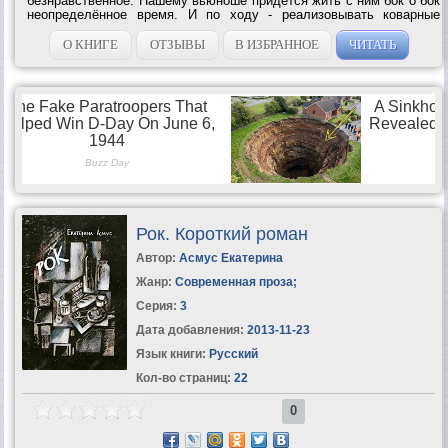
безнравственное. Нашему вьюноше придётся жить с ним бок о бок
неопределённое время. И по ходу - реализовывать коварные
планы своего старшего брата... Но кто бы мог подумать, что тут -
бац! - и, как назло,...
О КНИГЕ
ОТЗЫВЫ
В ИЗБРАННОЕ
ЧИТАТЬ
Рок. Короткий роман
Автор:
Асмус Екатерина
Жанр:
Современная проза
;
Серия:
3
Дата добавления:
2013-11-23
Язык книги:
Русский
Кол-во страниц:
22
0