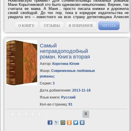
Нобелевскую премию? Для сочинительницы любовных романов
Мани Корытниковой это было одинаково невыполнимо. Вернее, так
считала ее мама. А Маня... просто писала книжки и дорожила
своей свободой. До тех пор, пока в коридоре издательства не
увидела его – известного на всю страну детективщика Алексея
Кронского! И понеслось... Роман разгорелся с такой силой, что
искры летели во все...
О КНИГЕ
ОТЗЫВЫ
В ИЗБРАННОЕ
ЧИТАТЬ
Самый
неправдоподобный
роман. Книга вторая
Автор:
Коротина Юлия
Жанр:
Современные любовные
романы
;
Серия:
3
Дата добавления:
2013-11-18
Язык книги:
Русский
Кол-во страниц:
91
0