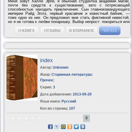
Меня зовут Халли Эрпи, я обычная студентка академии магии,
почти без средств к существованию, зато с потрясающей
способностью находить приключения. Сын главнокомандующего
империи Райд Эллэ, первый красавчик и известный бабник, —
тоже одно из них. Он предложил мне стать фиктивной невестой,
но я не готова к любви понарошку. Выбор непрост: покориться или
преступить...
О КНИГЕ
ОТЗЫВЫ
В ИЗБРАННОЕ
ЧИТАТЬ
index
Автор:
Unknown
Жанр:
Старинная литература:
Прочее
;
Серия:
3
Дата добавления:
2013-09-29
Язык книги:
Русский
Кол-во страниц:
107
0