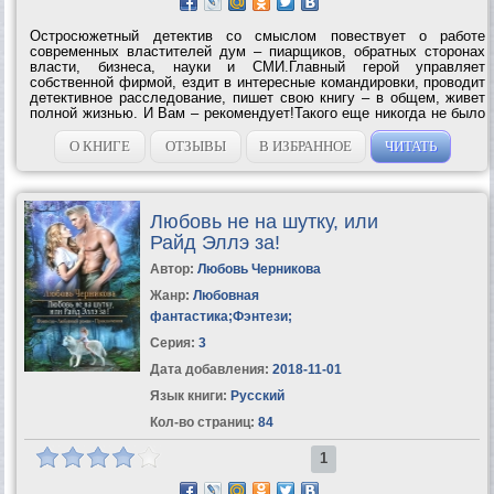
Остросюжетный детектив со смыслом повествует о работе
современных властителей дум – пиарщиков, обратных сторонах
власти, бизнеса, науки и СМИ.Главный герой управляет
собственной фирмой, ездит в интересные командировки, проводит
детективное расследование, пишет свою книгу – в общем, живет
полной жизнью. И Вам – рекомендует!Такого еще никогда не было
в жизни героев. Такого никогда не происходило с Вами! Вы
сомневаетесь, что нужно...
О КНИГЕ
ОТЗЫВЫ
В ИЗБРАННОЕ
ЧИТАТЬ
Любовь не на шутку, или
Райд Эллэ за!
Автор:
Любовь Черникова
Жанр:
Любовная
фантастика
;
Фэнтези
;
Серия:
3
Дата добавления:
2018-11-01
Язык книги:
Русский
Кол-во страниц:
84
1