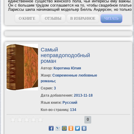
единственное существо женского пола, чьи интересы ему важны.
Он с большим трудом соглашается на то, чтобы свадебное платье
Лариссы шила начинающий модельер Белль Андерсен, но только
при условии, что он будет лично все...
О КНИГЕ
ОТЗЫВЫ
В ИЗБРАННОЕ
ЧИТАТЬ
Самый
неправдоподобный
роман
Автор:
Коротина Юлия
Жанр:
Современные любовные
романы
;
Серия:
3
Дата добавления:
2013-11-18
Язык книги:
Русский
Кол-во страниц:
134
0