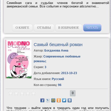
Семейная сага и судьбах членов богатой и знаменитой
американской семьи. Все события и персонажи абсолютно...
О КНИГЕ
ОТЗЫВЫ
В ИЗБРАННОЕ
ЧИТАТЬ
Самый бешеный роман
Автор:
Богданова Анна
Жанр:
Современные любовные
романы
;
Серия:
3
Дата добавления:
2013-10-23
Язык книги:
Русский
Кол-во страниц:
96
0
Что труднее – выйти замуж в тридцать один год или получить