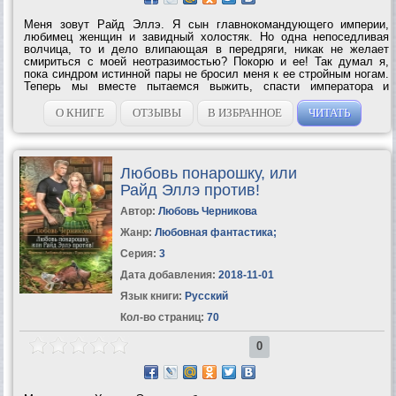
Меня зовут Райд Эллэ. Я сын главнокомандующего империи,
любимец женщин и завидный холостяк. Но одна непоседливая
волчица, то и дело влипающая в передряги, никак не желает
смириться с моей неотразимостью? Покорю и ее! Так думал я,
пока синдром истинной пары не бросил меня к ее стройным ногам.
Теперь мы вместе пытаемся выжить, спасти императора и
разобраться с...
О КНИГЕ
ОТЗЫВЫ
В ИЗБРАННОЕ
ЧИТАТЬ
Любовь понарошку, или
Райд Эллэ против!
Автор:
Любовь Черникова
Жанр:
Любовная фантастика
;
Серия:
3
Дата добавления:
2018-11-01
Язык книги:
Русский
Кол-во страниц:
70
0