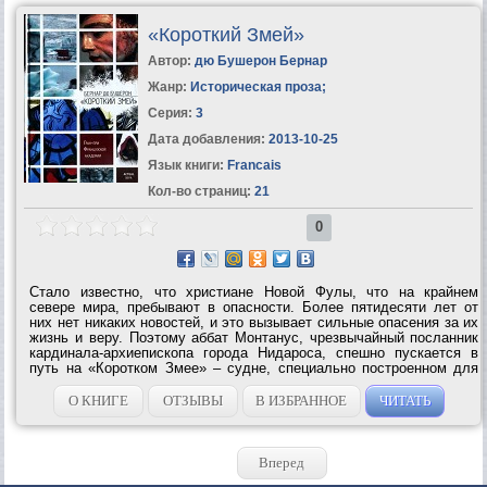
«Короткий Змей»
Автор:
дю Бушерон Бернар
Жанр:
Историческая проза
;
Серия:
3
Дата добавления:
2013-10-25
Язык книги:
Francais
Кол-во страниц:
21
0
Стало известно, что христиане Новой Фулы, что на крайнем
севере мира, пребывают в опасности. Более пятидесяти лет от
них нет никаких новостей, и это вызывает сильные опасения за их
жизнь и веру. Поэтому аббат Монтанус, чрезвычайный посланник
кардинала-архиепископа города Нидароса, спешно пускается в
путь на «Коротком Змее» – судне, специально построенном для
плавания во льдах… «Короткий Змей», первый роман Бернара дю
Бушерона (р....
О КНИГЕ
ОТЗЫВЫ
В ИЗБРАННОЕ
ЧИТАТЬ
Вперед