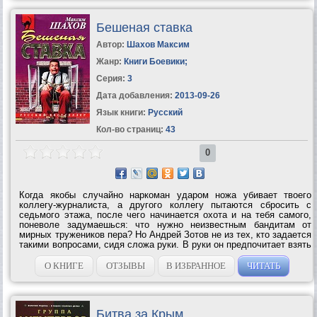
Бешеная ставка
Автор:
Шахов Максим
Жанр:
Книги Боевики
;
Серия:
3
Дата добавления:
2013-09-26
Язык книги:
Русский
Кол-во страниц:
43
0
Когда якобы случайно наркоман ударом ножа убивает твоего
коллегу-журналиста, а другого коллегу пытаются сбросить с
седьмого этажа, после чего начинается охота и на тебя самого,
поневоле задумаешься: что нужно неизвестным бандитам от
мирных тружеников пера? Но Андрей Зотов не из тех, кто задается
такими вопросами, сидя сложа руки. В руки он предпочитает взять
пистолет и вести разговор на равных с «охотниками за головами».
И хотя...
О КНИГЕ
ОТЗЫВЫ
В ИЗБРАННОЕ
ЧИТАТЬ
Битва за Крым