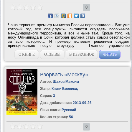
0
Чаша терпения премьер-министра России переполнилась. Вот уже
который год все спецслужбы пытаются обуздать пособников
международного терроризма, а воз и ныне там. Кроме того, на
носу Олимпиада в Сочи, которая должна стать самой безопасной
за всю историю… И премьер волевым решением создает
принципиально новую структуру — Главное управление
федеральной антитеррористической разведывательно-
оперативной службы, сокращенно ФАРОС....
О КНИГЕ
ОТЗЫВЫ
В ИЗБРАННОЕ
ЧИТАТЬ
Взорвать «Москву»
Автор:
Шахов Максим
Жанр:
Книги Боевики
;
Серия:
3
Дата добавления:
2013-09-26
Язык книги:
Русский
Кол-во страниц:
56
0