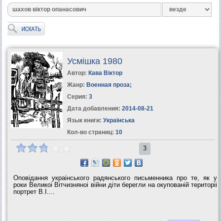
Усмiшка 1980
Автор:
Кава Віктор
Жанр:
Военная проза
;
Серия:
3
Дата добавления:
2014-08-21
Язык книги:
Українська
Кол-во страниц:
10
3
Оповiдання украiнського радянського письменника про те, як у
роки Великоi Вiтчизняноi вiйни дiти берегли на окупованiй територii
портрет В.I....