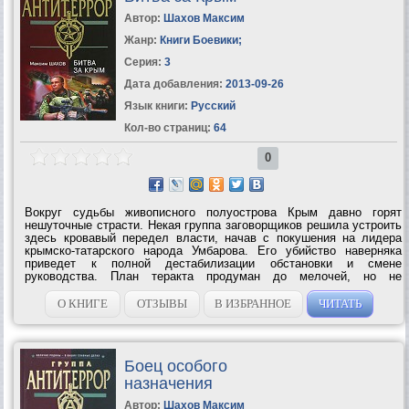
Автор:
Шахов Максим
Жанр:
Книги Боевики
;
Серия:
3
Дата добавления:
2013-09-26
Язык книги:
Русский
Кол-во страниц:
64
0
Вокруг судьбы живописного полуострова Крым давно горят
нешуточные страсти. Некая группа заговорщиков решила устроить
здесь кровавый передел власти, начав с покушения на лидера
крымско-татарского народа Умбарова. Его убийство наверняка
приведет к полной дестабилизации обстановки и смене
руководства. План теракта продуман до мелочей, но не
застрахован от случайностей. Полковник ФСБ Виктор Логинов,
получив точную наводку, уже...
О КНИГЕ
ОТЗЫВЫ
В ИЗБРАННОЕ
ЧИТАТЬ
Боец особого
назначения
Автор:
Шахов Максим