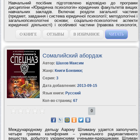
Навчальний посібник підготовлено відповідно до програми
дисципліни «Юридична психологія» юридичних факультетів вищих
навчальних закладів. Включає розділи загальної частини
(предмет, завдання і система юридичної психології; методологічні і
загальнопсихологічні основи; соціально-психологічні аспекти
юридичної діяльності) і особливої частини (правова психологія,
кримінальна психологія, психологія слідчих...
О КНИГЕ
ОТЗЫВЫ
В ИЗБРАННОЕ
ЧИТАТЬ
Сомалийский абордаж
Автор:
Шахов Максим
Жанр:
Книги Боевики
;
Серия:
3
Дата добавления:
2013-09-15
Язык книги:
Русский
Кол-во страниц:
67
0
Международному дельцу Аарону Шлиману удается заполучить
четыре грамма калифорния – уникального радиоактивного
вещества, добытого украинскими учеными-ядерщиками. Шлиман