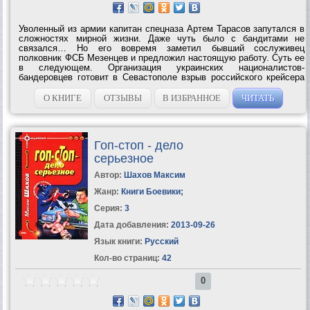
Уволенный из армии капитан спецназа Артем Тарасов запутался в
сложностях мирной жизни. Даже чуть было с бандитами не
связался… Но его вовремя заметил бывший сослуживец
полковник ФСБ Мезенцев и предложил настоящую работу. Суть ее
в следующем. Организация украинских националистов-
бандеровцев готовит в Севастополе взрыв российского крейсера
«Москва», и Артему поручено предотвратить теракт, а заодно
уничтожить подрывника. Однако...
О КНИГЕ
ОТЗЫВЫ
В ИЗБРАННОЕ
ЧИТАТЬ
Гоп-стоп - дело
серьезное
Автор:
Шахов Максим
Жанр:
Книги Боевики
;
Серия:
3
Дата добавления:
2013-09-26
Язык книги:
Русский
Кол-во страниц:
42
0