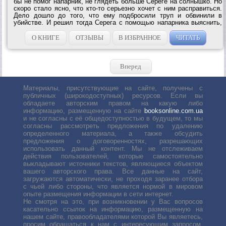
бы не помог напарник, не глядеть больше Сереге на солнышко. Но
скоро стало ясно, что кто-то серьезно хочет с ним расправиться.
Дело дошло до того, что ему подбросили труп и обвинили в
убийстве. И решил тогда Серега с помощью напарника выяснить,
кто на него зуб точит. Оказалось - местный прокурор. И все
потому, что Локтев...
О КНИГЕ
ОТЗЫВЫ
В ИЗБРАННОЕ
ЧИТАТЬ
Вперед
Материалы, присутствующие на сайте, получены с
публичных (широкодоступных) ресурсов. Если вы
обладаете авторским правом на какую либо
информацию, размещенную на сайте
booksonline.com.ua
и не согласны с её общедоступностью в будущем, то мы
согласны рассмотреть предложения по удалению
определенного материала, а также обсудить
предложения о договоренностях, разрешающих
использовать данный контент. Мы не отслеживаем
действия пользователей, которые самостоятельно
выкладывают источники текстов, являющиеся объектом
вашего авторского права. Все данные на сайт,
загружаются автоматически, не проходя заранее отбора
с чьей либо стороны, что является нормой в мировом
опыте размещения информации в сети интернет.
Не смотря на это, при возникновении у Вас вопросов
касательно ссылок на информацию, размещенную на
нашем сайте, правообладателями которой Вы являетесь,
просим обращаться к нам с интересующим запросом.