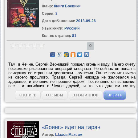
Жанр:
Книги Боевики
;
Серия:
3
Дата добавления:
2013-09-26
Язык книги:
Русский
Кол-во страниц:
81
0
Там, в Чечне, Сергей Верницкий прошел огонь и воду. На его счету
несколько рискованных операций спецназа. Но сейчас он попал в
психушку со странным диагнозом - амнезия. Он не помнит ничего
из своего прошлого. Правда, Сергей никогда не жаловался на
здоровье, и лечение не прошло даром. Постепенно он вспомнил
все - и погибших в Чечне друзей, и то, что дал им клятву
отомстить тем, кто развязал позорную войну и нажился на ней.
Значит, для него...
О КНИГЕ
ОТЗЫВЫ
В ИЗБРАННОЕ
ЧИТАТЬ
«Боинг» идет на таран
Автор:
Шахов Максим