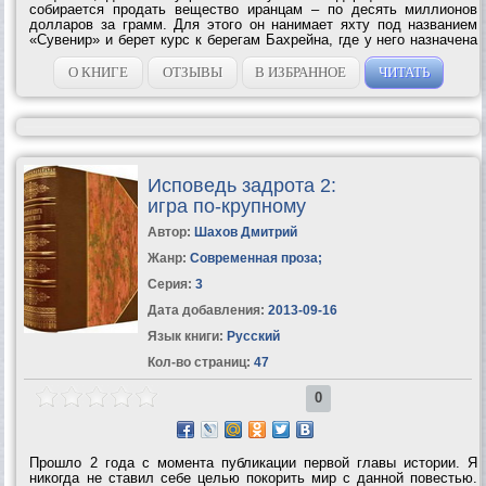
собирается продать вещество иранцам – по десять миллионов
долларов за грамм. Для этого он нанимает яхту под названием
«Сувенир» и берет курс к берегам Бахрейна, где у него назначена
встреча с покупателями. И быть бы Шлиману
мультимиллионером, но о сделке узнают...
О КНИГЕ
ОТЗЫВЫ
В ИЗБРАННОЕ
ЧИТАТЬ
Исповедь задрота 2:
игра по-крупному
Автор:
Шахов Дмитрий
Жанр:
Современная проза
;
Серия:
3
Дата добавления:
2013-09-16
Язык книги:
Русский
Кол-во страниц:
47
0
Прошло 2 года с момента публикации первой главы истории. Я
никогда не ставил себе целью покорить мир с данной повестью.