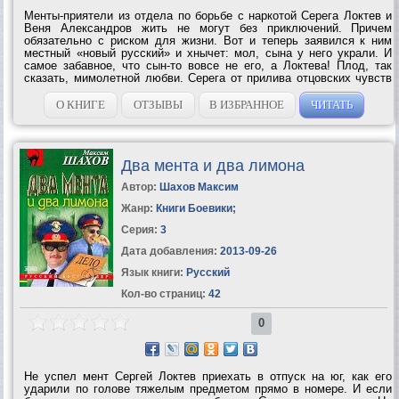
Менты-приятели из отдела по борьбе с наркотой Серега Локтев и
Веня Александров жить не могут без приключений. Причем
обязательно с риском для жизни. Вот и теперь заявился к ним
местный «новый русский» и хнычет: мол, сына у него украли. И
самое забавное, что сын-то вовсе не его, а Локтева! Плод, так
сказать, мимолетной любви. Серега от прилива отцовских чувств
готов землю рыть, чтобы достать похитителей. Но и они тоже не
лыком шиты. Все...
О КНИГЕ
ОТЗЫВЫ
В ИЗБРАННОЕ
ЧИТАТЬ
Два мента и два лимона
Автор:
Шахов Максим
Жанр:
Книги Боевики
;
Серия:
3
Дата добавления:
2013-09-26
Язык книги:
Русский
Кол-во страниц:
42
0
Не успел мент Сергей Локтев приехать в отпуск на юг, как его
ударили по голове тяжелым предметом прямо в номере. И если