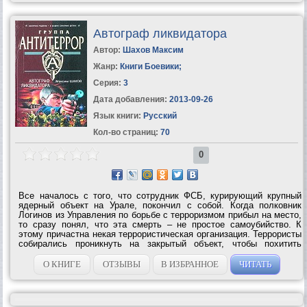
Автограф ликвидатора
Автор:
Шахов Максим
Жанр:
Книги Боевики
;
Серия:
3
Дата добавления:
2013-09-26
Язык книги:
Русский
Кол-во страниц:
70
0
Все началось с того, что сотрудник ФСБ, курирующий крупный
ядерный объект на Урале, покончил с собой. Когда полковник
Логинов из Управления по борьбе с терроризмом прибыл на место,
то сразу понял, что эта смерть – не простое самоубийство. К
этому причастна некая террористическая организация. Террористы
собирались проникнуть на закрытый объект, чтобы похитить
килограммы ядерного сырья, а сотрудник конторы им помешал. Но
как теперь их...
О КНИГЕ
ОТЗЫВЫ
В ИЗБРАННОЕ
ЧИТАТЬ