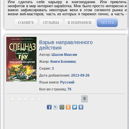
Или сделать себе карьеру в книгоиздании. Или привлечь
неофитов в мир интернет-заработка. Мне было просто интересно и
важно зафиксировать некоторые вехи в этом сегменте рынка и
жизни веб-мастеров, часть из которых я пережил лично, а часть -
мои знакомые и друзья. Я никогда не ожидал, что повесть получит
такую...
О КНИГЕ
ОТЗЫВЫ
В ИЗБРАННОЕ
ЧИТАТЬ
Взрыв направленного
действия
Автор:
Шахов Максим
Жанр:
Книги Боевики
;
Серия:
3
Дата добавления:
2013-09-26
Язык книги:
Русский
Кол-во страниц:
76
0