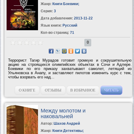
Жанр:
Книги Боевики
;
Серия:
3
Дата добавления:
2013-11-22
Язык книги:
Русский
Кол-во страниц:
71
0
Террорист Тагир Мурадов готовит громкую и сокрушительную
акцию на строящихся олимпийских объектах в Сочи и Адлере.
Боевики по его приказу захватывают самолет, летящий из
Ульяновска в Анапу, и заставляют пилотов изменить курс с тем,
чтобы взорвать его над...
О КНИГЕ
ОТЗЫВЫ
В ИЗБРАННОЕ
ЧИТАТЬ
Между молотом и
наковальней
Автор:
Шахов Андрей
Жанр:
Книги Детективы
;