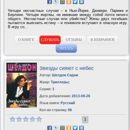
Четыре несчастных случая – в Нью-Йорке, Денвере, Париже и
Берлине. Четыре жертвы, не имевшие между собой почти ничего
общего. Несчастные случаи или убийства? Жены двух погибших
пытаются выяснить истину – и поневоле вступают в опасную игру.
В игру со...
О КНИГЕ
СЛУШАТЬ
ОТЗЫВЫ
В ИЗБРАННОЕ
ЧИТАТЬ
Звезды сияют с небес
Автор:
Шелдон Сидни
Жанр:
Триллеры
;
Серия:
3
Дата добавления:
2013-09-26
Язык книги:
Русский
Кол-во страниц:
96
1