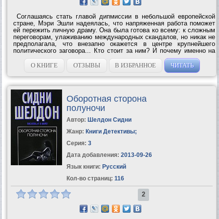
Соглашаясь стать главой дипмиссии в небольшой европейской
стране, Мэри Эшли надеялась, что напряженная работа поможет
ей пережить личную драму. Она была готова ко всему: к сложным
переговорам, улаживанию международных скандалов, но никак не
предполагала, что внезапно окажется в центре крупнейшего
политического заговора... Кто стоит за ним? И почему именно на
нее начал охоту один из самых известных международных
террористов? Она...
О КНИГЕ
ОТЗЫВЫ
В ИЗБРАННОЕ
ЧИТАТЬ
Оборотная сторона
полуночи
Автор:
Шелдон Сидни
Жанр:
Книги Детективы
;
Серия:
3
Дата добавления:
2013-09-26
Язык книги:
Русский
Кол-во страниц:
116
2