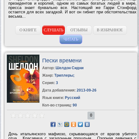
президентов и королей, одном из самых богатых людей в мире,
пресса знает буквально все. Настоящий же Гарри Стэнфорд
остается для всех загадкой. И вот он гибнет при обстоятельствах
весьма...
О КНИГЕ
СЛУШАТЬ
ОТЗЫВЫ
В ИЗБРАННОЕ
ЧИТАТЬ
Пески времени
Автор:
Шелдон Сидни
Жанр:
Триллеры
;
Серия:
3
Дата добавления:
2013-09-26
Язык книги:
Русский
Кол-во страниц:
90
0
Дочь итальянского мафиозо, скрывающаяся от врагов убитого
отца... Красавица с загадочным прошлым... Озорная девчонка с