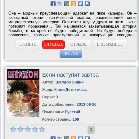
Она – модный преуспевающий адвокат на пике карьеры. Он –
«крестный отец» нью-йоркской мафии, расширяющий свою
могущественную империю. Они стоят друг у друга на пути – и не
потерпят поражения... Так начинается захватывающая история
борьбы, в которой не будет победителей. Но будут победы и
поражения, громкие преступления и шокирующие скандалы,
большая политика и большие деньги... и, конечно же, любовь!...
О КНИГЕ
СЛУШАТЬ
ОТЗЫВЫ
В ИЗБРАННОЕ
ЧИТАТЬ
Если наступит завтра
Автор:
Шелдон Сидни
Жанр:
Книги Детективы
;
Серия:
3
Дата добавления:
2013-09-26
Язык книги:
Русский
Кол-во страниц:
109
1