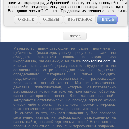
политик, карьеры ради бросивший невесту накануне свадьбы — и
женившийся на дочери могущественного сенатора. Прошли годы…
Все давно забыто? О, нет! Преданная им женщина всею лишь
ждала удобного часа для мести. И она...
О КНИГЕ
ОТЗЫВЫ
В ИЗБРАННОЕ
ЧИТАТЬ
Вперед
Материалы, присутствующие на сайте, получены с
публичных (широкодоступных) ресурсов. Если вы
обладаете авторским правом на какую либо
информацию, размещенную на сайте
booksonline.com.ua
и не согласны с её общедоступностью в будущем, то мы
согласны рассмотреть предложения по удалению
определенного материала, а также обсудить
предложения о договоренностях, разрешающих
использовать данный контент. Мы не отслеживаем
действия пользователей, которые самостоятельно
выкладывают источники текстов, являющиеся объектом
вашего авторского права. Все данные на сайт,
загружаются автоматически, не проходя заранее отбора
с чьей либо стороны, что является нормой в мировом
опыте размещения информации в сети интернет.
Не смотря на это, при возникновении у Вас вопросов
касательно ссылок на информацию, размещенную на
нашем сайте, правообладателями которой Вы являетесь,
просим обращаться к нам с интересующим запросом.