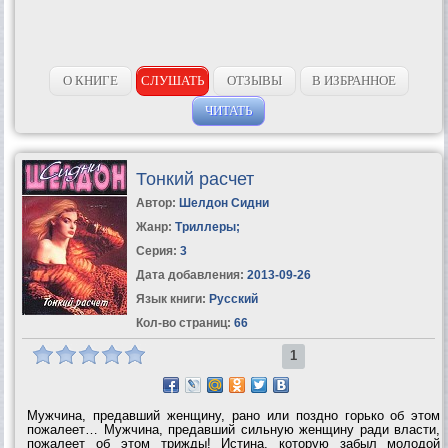
О КНИГЕ
СЛУШАТЬ
ОТЗЫВЫ
В ИЗБРАННОЕ
ЧИТАТЬ
Тонкий расчет
Автор:
Шелдон Сидни
Жанр:
Триллеры
;
Серия:
3
Дата добавления:
2013-09-26
Язык книги:
Русский
Кол-во страниц:
66
1
Мужчина, предавший женщину, рано или поздно горько об этом
пожалеет… Мужчина, предавший сильную женщину ради власти,
пожалеет об этом трижды! Истина, которую забыл молодой