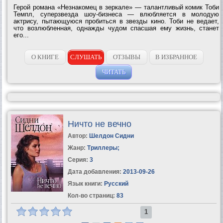
Герой романа «Незнакомец в зеркале» — талантливый комик Тоби
Темпл, суперзвезда шоу-бизнеса — влюбляется в молодую
актрису, пытающуюся пробиться в звезды кино. Тоби не ведает,
что возлюбленная, однажды чудом спасшая ему жизнь, станет
его...
О КНИГЕ
СЛУШАТЬ
ОТЗЫВЫ
В ИЗБРАННОЕ
ЧИТАТЬ
Ничто не вечно
Автор:
Шелдон Сидни
Жанр:
Триллеры
;
Серия:
3
Дата добавления:
2013-09-26
Язык книги:
Русский
Кол-во страниц:
83
1