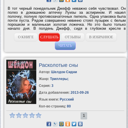
В тот черный понедельник Джефф неважно себя чувствовал. Он
полез в домашнюю аптечку Луизы за аспирином. И нашел
полочку, полную противозачаточных пилюль. Одна упаковка была
почти пуста. Рядом совершенно невинно стоял пузырек с белым
порошком и маленькая золотая ложечка. Но это было только
начало дня. В полдень Джефф, сидя в глубоком кресле в
Пилигриме и ожидая прихода Баджа, услышал, как двое позади
него переговаривались. – Она...
О КНИГЕ
СЛУШАТЬ
ОТЗЫВЫ
В ИЗБРАННОЕ
ЧИТАТЬ
Расколотые сны
Автор:
Шелдон Сидни
Жанр:
Триллеры
;
Серия:
3
Дата добавления:
2013-09-26
Язык книги:
Русский
Кол-во страниц:
80
1