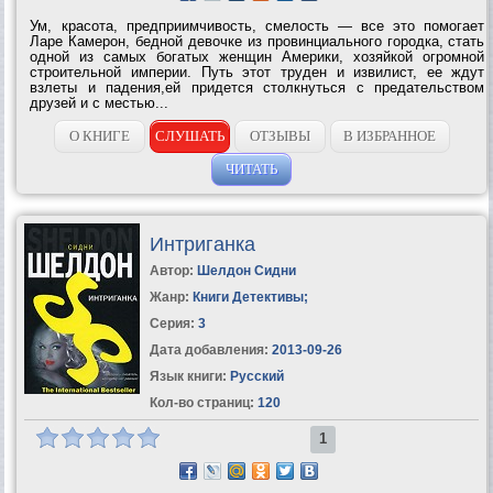
Ум, красота, предприимчивость, смелость — все это помогает
Ларе Камерон, бедной девочке из провинциального городка, стать
одной из самых богатых женщин Америки, хозяйкой огромной
строительной империи. Путь этот труден и извилист, ее ждут
взлеты и падения,ей придется столкнуться с предательством
друзей и с местью...
О КНИГЕ
СЛУШАТЬ
ОТЗЫВЫ
В ИЗБРАННОЕ
ЧИТАТЬ
Интриганка
Автор:
Шелдон Сидни
Жанр:
Книги Детективы
;
Серия:
3
Дата добавления:
2013-09-26
Язык книги:
Русский
Кол-во страниц:
120
1