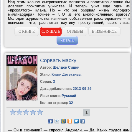
Над этим кланом американских магнатов и политиков словно бы
довлеет проклятие убийства. И теперь убит еще один из
«проклятого» клана. Но – кто же оборвал жизнь молодого
миллиардера? Точнее – КТО из его многочисленных врагов?
Молодая журналистка начинает собственное расследование – и
понимает, что, расплетая паутину преступлений, всего лишь
запутывается в сети преступлений новых – и еще более...
О КНИГЕ
СЛУШАТЬ
ОТЗЫВЫ
В ИЗБРАННОЕ
ЧИТАТЬ
Сорвать маску
Автор:
Шелдон Сидни
Жанр:
Книги Детективы
;
Серия:
3
Дата добавления:
2013-09-26
Язык книги:
Русский
Кол-во страниц:
32
1
— Он в сознании? — спросил Анджели. — Да. Каких трудов нам