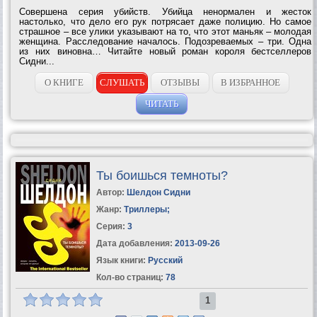
Совершена серия убийств. Убийца ненормален и жесток
настолько, что дело его рук потрясает даже полицию. Но самое
страшное – все улики указывают на то, что этот маньяк – молодая
женщина. Расследование началось. Подозреваемых – три. Одна
из них виновна… Читайте новый роман короля бестселлеров
Сидни...
О КНИГЕ
СЛУШАТЬ
ОТЗЫВЫ
В ИЗБРАННОЕ
ЧИТАТЬ
Ты боишься темноты?
Автор:
Шелдон Сидни
Жанр:
Триллеры
;
Серия:
3
Дата добавления:
2013-09-26
Язык книги:
Русский
Кол-во страниц:
78
1