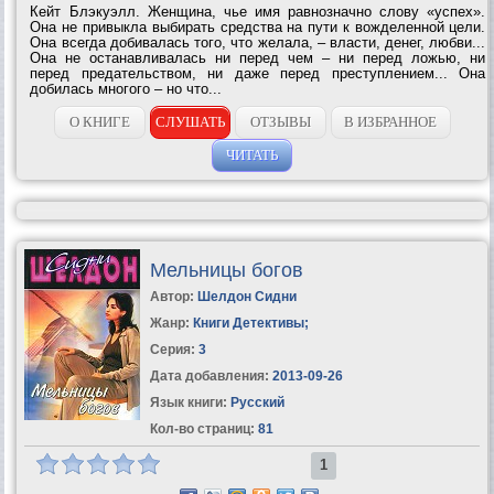
Кейт Блэкуэлл. Женщина, чье имя равнозначно слову «успех».
Она не привыкла выбирать средства на пути к вожделенной цели.
Она всегда добивалась того, что желала, – власти, денег, любви...
Она не останавливалась ни перед чем – ни перед ложью, ни
перед предательством, ни даже перед преступлением... Она
добилась многого – но что...
О КНИГЕ
СЛУШАТЬ
ОТЗЫВЫ
В ИЗБРАННОЕ
ЧИТАТЬ
Мельницы богов
Автор:
Шелдон Сидни
Жанр:
Книги Детективы
;
Серия:
3
Дата добавления:
2013-09-26
Язык книги:
Русский
Кол-во страниц:
81
1