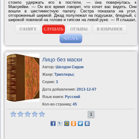
стоило удержать его в постели, — она повернулась к
Макгрейви. — Он все время говорит, что хочет вас видеть. Они
вошли в шестиместную палату. Сестра показала на угол,
отгороженный ширмой. Джад полулежал на подушках, бледный, с
широкой повязкой на голове и гипсом на левой руке. — Я слышал,
с вами произошел несчастный случай? — заметил Макгрейви. —
Это не случай, — ответил...
О КНИГЕ
СЛУШАТЬ
ОТЗЫВЫ
В ИЗБРАННОЕ
ЧИТАТЬ
Лицо без маски
Автор:
Шелдон Сидни
Жанр:
Триллеры
;
Серия:
3
Дата добавления:
2013-12-07
Язык книги:
Русский
Кол-во страниц:
45
1