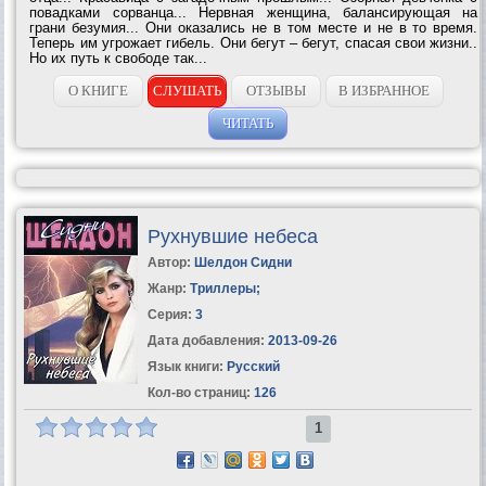
повадками сорванца... Нервная женщина, балансирующая на
грани безумия... Они оказались не в том месте и не в то время.
Теперь им угрожает гибель. Они бегут – бегут, спасая свои жизни..
Но их путь к свободе так...
О КНИГЕ
СЛУШАТЬ
ОТЗЫВЫ
В ИЗБРАННОЕ
ЧИТАТЬ
Рухнувшие небеса
Автор:
Шелдон Сидни
Жанр:
Триллеры
;
Серия:
3
Дата добавления:
2013-09-26
Язык книги:
Русский
Кол-во страниц:
126
1