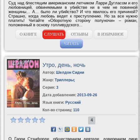
Суд над блестящим американским летчиком Ларри Дугласом и его
любовницей, обвиняемыми в убийстве ни в чем не повинной
женщины… А... было ли убийство? И что явилось его причиной?
Страшно, когда любовь ведет к преступлению. Но за все нужно
платить! Читайте «Оборотную сторону полуночи» – роман,
положенный в основу голливудского...
О КНИГЕ
СЛУШАТЬ
ОТЗЫВЫ
В ИЗБРАННОЕ
ЧИТАТЬ
Утро, день, ночь
Автор:
Шелдон Сидни
Жанр:
Триллеры
;
Серия:
3
Дата добавления:
2013-09-26
Язык книги:
Русский
Кол-во страниц:
110
4
О Гарри Стэнфорде, общественном деятеле, доверенном лице