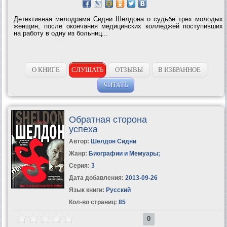
Детективная мелодрама Сидни Шелдона о судьбе трех молодых
женщин, после окончания медицинских колледжей поступивших
на работу в одну из больниц...
О КНИГЕ
СЛУШАТЬ
ОТЗЫВЫ
В ИЗБРАННОЕ
ЧИТАТЬ
Обратная сторона
успеха
Автор:
Шелдон Сидни
Жанр:
Биографии и Мемуары
;
Серия:
3
Дата добавления:
2013-09-26
Язык книги:
Русский
Кол-во страниц:
85
0