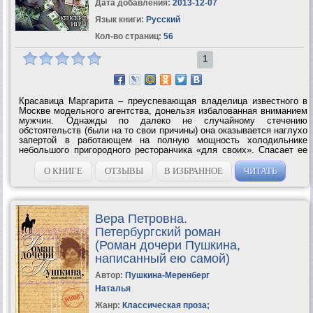
Дата добавления:
2013-12-07
Язык книги:
Русский
Кол-во страниц:
56
1
Красавица Маргарита – преуспевающая владелица известного в
Москве модельного агентства, донельзя избалованная вниманием
мужчин. Однажды по далеко не случайному стечению
обстоятельств (были на то свои причины) она оказывается наглухо
запертой в работающем на полную мощность холодильнике
небольшого пригородного ресторанчика «для своих». Спасает ее
один из любовников, семидесятилетний бизнесмен. Вместо
благодарности она, не...
О КНИГЕ
ОТЗЫВЫ
В ИЗБРАННОЕ
ЧИТАТЬ
Вера Петровна.
Петербургский роман
(Роман дочери Пушкина,
написанный ею самой)
Автор:
Пушкина-Меренберг
Наталья
Жанр:
Классическая проза
;