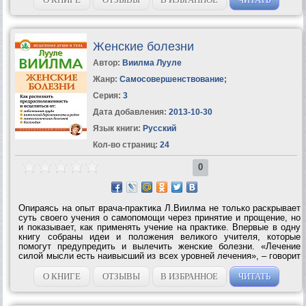
Женские болезни
Автор:
Виилма Лууле
Жанр:
Самосовершенствование
;
Серия:
3
Дата добавления:
2013-10-30
Язык книги:
Русский
Кол-во страниц:
24
0
Опираясь на опыт врача-практика Л.Виилма не только раскрывает
суть своего учения о самопомощи через принятие и прощение, но
и показывает, как применять учение на практике. Впервые в одну
книгу собраны идеи и положения великого учителя, которые
помогут предупредить и вылечить женские болезни. «Лечение
силой мысли есть наивысший из всех уровней лечения», – говорит
Л.Виилма. Для широкого круга...
О КНИГЕ
ОТЗЫВЫ
В ИЗБРАННОЕ
ЧИТАТЬ