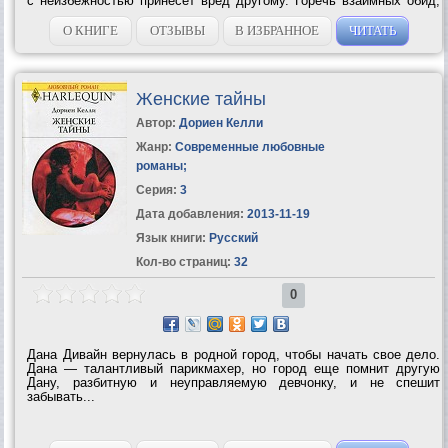
с неизбежностью принесет вред другому. Горечь взаимных обид,
непонимание, ревнивое недоверие, бурные взрывы несогласия –
все это тяжелым...
О КНИГЕ
ОТЗЫВЫ
В ИЗБРАННОЕ
ЧИТАТЬ
Женские тайны
Автор:
Дориен Келли
Жанр:
Современные любовные
романы
;
Серия:
3
Дата добавления:
2013-11-19
Язык книги:
Русский
Кол-во страниц:
32
0
Дана Дивайн вернулась в родной город, чтобы начать свое дело.
Дана — талантливый парикмахер, но город еще помнит другую
Дану, разбитную и неуправляемую девчонку, и не спешит
забывать...