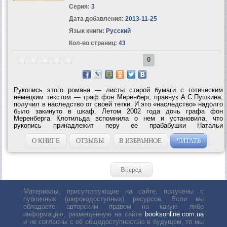
Серия:
3
Дата добавления:
2013-11-25
Язык книги:
Русский
Кол-во страниц:
43
0
Рукопись этого романа — листы старой бумаги с готическим
немецким текстом — граф фон Меренберг, правнук А.С.Пушкина,
получил в наследство от своей тетки. И это «наследство» надолго
было закинуто в шкаф. Летом 2002 года дочь графа фон
Меренберга Клотильда вспомнила о нем и установила, что
рукопись принадлежит перу ее прабабушки Натальи
Александровны Пушкиной (в замужестве фон Меренберг). Чем
больше она вчитывалась в текст, тем...
О КНИГЕ
ОТЗЫВЫ
В ИЗБРАННОЕ
ЧИТАТЬ
Вперед
Материалы, присутствующие на сайте, получены с
публичных (широкодоступных) ресурсов. Если вы
обладаете авторским правом на какую либо
информацию, размещенную на сайте
booksonline.com.ua
и не согласны с её общедоступностью в будущем, то мы