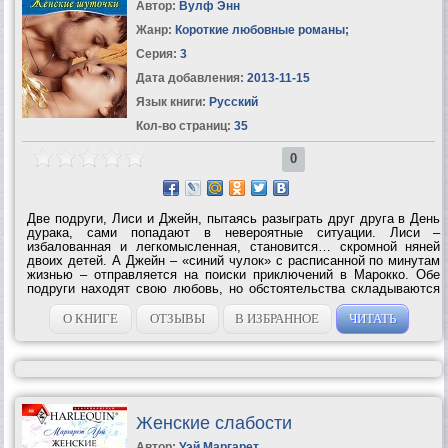
Автор:
Вулф Энн
Жанр:
Короткие любовные романы
;
Серия:
3
Дата добавления:
2013-11-15
Язык книги:
Русский
Кол-во страниц:
35
0
Две подруги, Лиси и Джейн, пытаясь разыграть друг друга в День
дурака, сами попадают в невероятные ситуации. Лиси –
избалованная и легкомысленная, становится… скромной няней
двоих детей. А Джейн – «синий чулок» с расписанной по минутам
жизнью – отправляется на поиски приключений в Марокко. Обе
подруги находят свою любовь, но обстоятельства складываются
так, что, не успев обрести счастье, они снова теряют его. Смогут
ли девушки...
О КНИГЕ
ОТЗЫВЫ
В ИЗБРАННОЕ
ЧИТАТЬ
Женские слабости
Автор:
Уэй Маргарет