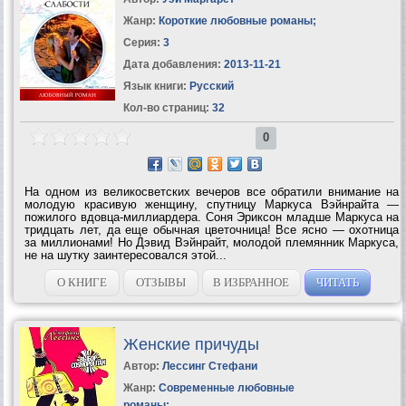
Жанр:
Короткие любовные романы
;
Серия:
3
Дата добавления:
2013-11-21
Язык книги:
Русский
Кол-во страниц:
32
0
На одном из великосветских вечеров все обратили внимание на
молодую красивую женщину, спутницу Маркуса Вэйнрайта —
пожилого вдовца-миллиардера. Соня Эриксон младше Маркуса на
тридцать лет, да еще обычная цветочница! Все ясно — охотница
за миллионами! Но Дэвид Вэйнрайт, молодой племянник Маркуса,
не на шутку заинтересовался этой...
О КНИГЕ
ОТЗЫВЫ
В ИЗБРАННОЕ
ЧИТАТЬ
Женские причуды
Автор:
Лессинг Стефани
Жанр:
Современные любовные
романы
;