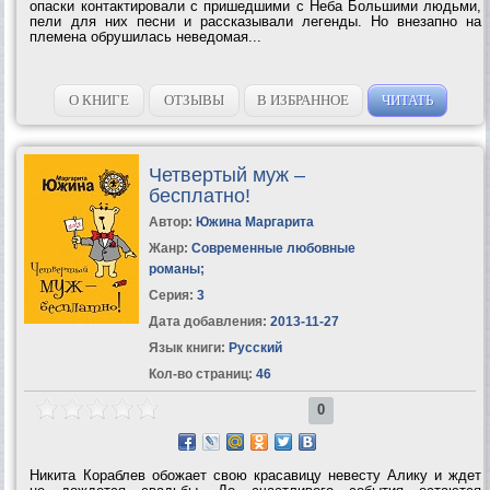
опаски контактировали с пришедшими с Неба Большими людьми,
пели для них песни и рассказывали легенды. Но внезапно на
племена обрушилась неведомая...
О КНИГЕ
ОТЗЫВЫ
В ИЗБРАННОЕ
ЧИТАТЬ
Четвертый муж –
бесплатно!
Автор:
Южина Маргарита
Жанр:
Современные любовные
романы
;
Серия:
3
Дата добавления:
2013-11-27
Язык книги:
Русский
Кол-во страниц:
46
0
Никита Кораблев обожает свою красавицу невесту Алику и ждет