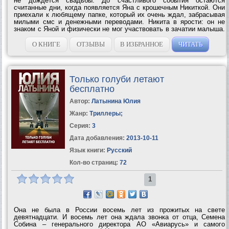
не дождется свадьбы. До счастливого события остаются
считанные дни, когда появляется Яна с крошечным Никиткой. Они
приехали к любящему папке, который их очень ждал, забрасывая
милыми смс и денежными переводами. Никита в ярости: он не
знаком с Яной и физически не мог участвовать в зачатии малыша.
Никто ему не верит, зато осуждают все. Но это лишь первый шаг
на пути полного...
О КНИГЕ
ОТЗЫВЫ
В ИЗБРАННОЕ
ЧИТАТЬ
Только голуби летают
бесплатно
Автор:
Латынина Юлия
Жанр:
Триллеры
;
Серия:
3
Дата добавления:
2013-10-11
Язык книги:
Русский
Кол-во страниц:
72
1
Она не была в России восемь лет из прожитых на свете
девятнадцати. И восемь лет она ждала звонка от отца, Семена
Собина – генерального директора АО «Авиарусь» и самого