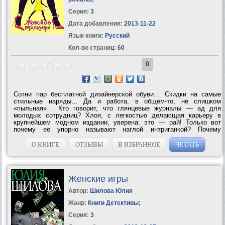
Серия:
3
Дата добавления:
2013-11-22
Язык книги:
Русский
Кол-во страниц:
60
0
Сотни пар бесплатной дизайнерской обуви… Скидки на самые
стильные наряды… Да и работа, в общем-то, не слишком
«пыльная»… Кто говорит, что глянцевые журналы — ад для
молодых сотрудниц? Хлоя, с легкостью делающая карьеру в
крупнейшем модном издании, уверена: это — рай! Только вот
почему ее упорно называют наглой интриганкой? Почему
сплетничают, что она пробивается наверх благодаря влиятельным
любовникам? Ведь в этом нет...
О КНИГЕ
ОТЗЫВЫ
В ИЗБРАННОЕ
ЧИТАТЬ
Женские игры
Автор:
Шилова Юлия
Жанр:
Книги Детективы
;
Серия:
3